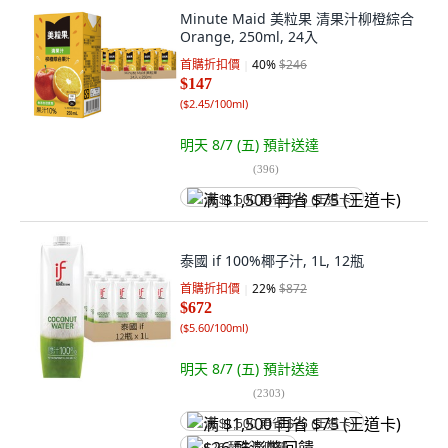
Minute Maid 美粒果 清果汁柳橙綜合
Orange, 250ml, 24入
首購折扣價
40
%
$246
$147
(
$2.45/100ml
)
明天 8/7 (五)
預計送達
(
396
)
满 $1,500 再省 $75 (王道卡)
泰國 if 100%椰子汁, 1L, 12瓶
首購折扣價
22
%
$872
$672
(
$5.60/100ml
)
明天 8/7 (五)
預計送達
(
2303
)
满 $1,500 再省 $75 (王道卡)