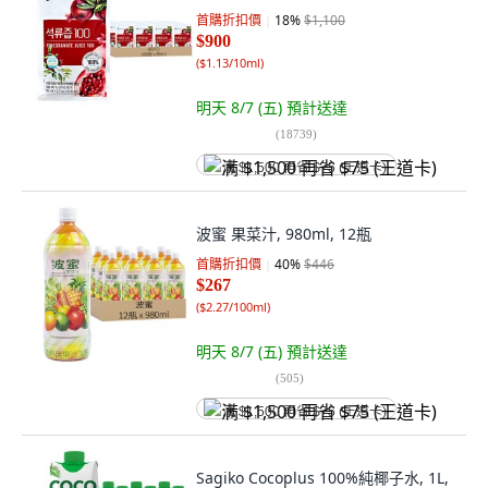
首購折扣價
18
%
$1,100
$900
(
$1.13/10ml
)
明天 8/7 (五)
預計送達
(
18739
)
满 $1,500 再省 $75 (王道卡)
波蜜 果菜汁, 980ml, 12瓶
首購折扣價
40
%
$446
$267
(
$2.27/100ml
)
明天 8/7 (五)
預計送達
(
505
)
满 $1,500 再省 $75 (王道卡)
Sagiko Cocoplus 100%純椰子水, 1L,