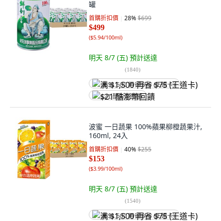
罐
首購折扣價
28
%
$699
$499
(
$5.94/100ml
)
明天 8/7 (五)
預計送達
(
1840
)
满 $1,500 再省 $75 (王道卡)
$21 酷澎幣回饋
波蜜 一日蔬果 100%蘋果柳橙蔬果汁,
160ml, 24入
首購折扣價
40
%
$255
$153
(
$3.99/100ml
)
明天 8/7 (五)
預計送達
(
1540
)
满 $1,500 再省 $75 (王道卡)