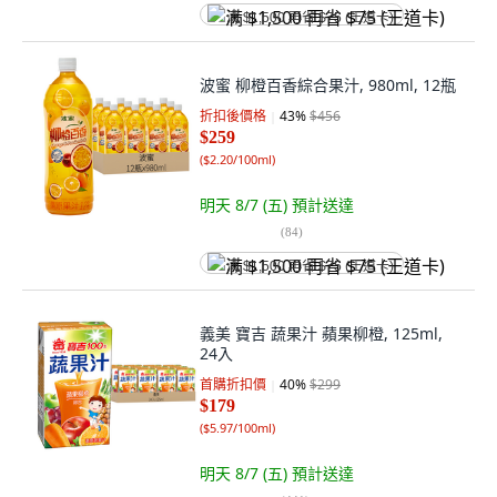
满 $1,500 再省 $75 (王道卡)
波蜜 柳橙百香綜合果汁, 980ml, 12瓶
折扣後價格
43
%
$456
$259
(
$2.20/100ml
)
明天 8/7 (五)
預計送達
(
84
)
满 $1,500 再省 $75 (王道卡)
義美 寶吉 蔬果汁 蘋果柳橙, 125ml,
24入
首購折扣價
40
%
$299
$179
(
$5.97/100ml
)
明天 8/7 (五)
預計送達