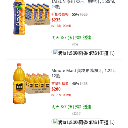
TAISUN 泰山 香吉士柳橙汁, 550ml,
24瓶
折扣後價格
55
%
$525
$235
(
$1.78/100ml
)
明天 8/7 (五)
預計送達
(
85
)
满 $1,500 再省 $75 (王道卡)
Minute Maid 美粒果 柳橙汁, 1.25L,
12瓶
首購折扣價
40
%
$468
$280
(
$1.87/100ml
)
明天 8/7 (五)
預計送達
(
2286
)
满 $1,500 再省 $75 (王道卡)