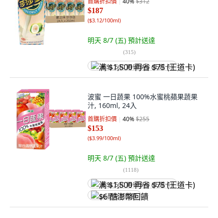
首購折扣價
40
%
$312
$187
(
$3.12/100ml
)
明天 8/7 (五)
預計送達
(
315
)
满 $1,500 再省 $75 (王道卡)
波蜜 一日蔬果 100%水蜜桃蘋果蔬果
汁, 160ml, 24入
首購折扣價
40
%
$255
$153
(
$3.99/100ml
)
明天 8/7 (五)
預計送達
(
1118
)
满 $1,500 再省 $75 (王道卡)
$6 酷澎幣回饋