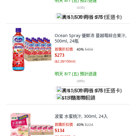
明天 8/7 (五)
預計送達
(
638
)
满 $1,500 再省 $75 (王道卡)
Ocean Spray 優鮮沛 蔓越莓綜合果汁,
500ml, 24瓶
首購折扣價
40
%
$456
$273
(
$2.28/100ml
)
明天 8/7 (五)
預計送達
(
889
)
满 $1,500 再省 $75 (王道卡)
$13 酷澎幣回饋
波蜜 水蜜桃汁, 300ml, 24入
首購折扣價
40
%
$224
$134