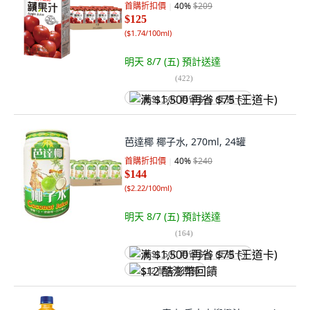
首購折扣價
40
%
$209
$125
(
$1.74/100ml
)
明天 8/7 (五)
預計送達
(
422
)
满 $1,500 再省 $75 (王道卡)
芭達椰 椰子水, 270ml, 24罐
首購折扣價
40
%
$240
$144
(
$2.22/100ml
)
明天 8/7 (五)
預計送達
(
164
)
满 $1,500 再省 $75 (王道卡)
$12 酷澎幣回饋