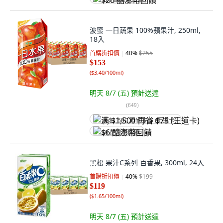
$26 酷澎幣回饋
波蜜 一日蔬果 100%蘋果汁, 250ml,
18入
首購折扣價
40
%
$255
$153
(
$3.40/100ml
)
明天 8/7 (五)
預計送達
(
649
)
满 $1,500 再省 $75 (王道卡)
$6 酷澎幣回饋
黑松 果汁C系列 百香果, 300ml, 24入
首購折扣價
40
%
$199
$119
(
$1.65/100ml
)
明天 8/7 (五)
預計送達