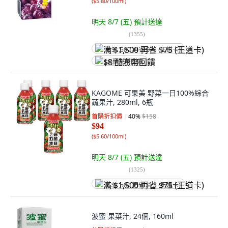
(
$5.80/100ml
)
明天 8/7 (五)
預計送達
(
1355
)
满 $1,500 再省 $75 (王道卡)
$8 酷澎幣回饋
KAGOME 可果美 野菜一日100%綜合
蔬果汁, 280ml, 6瓶
首購折扣價
40
%
$158
$94
(
$5.60/100ml
)
明天 8/7 (五)
預計送達
(
1325
)
满 $1,500 再省 $75 (王道卡)
波蜜 果菜汁, 24個, 160ml