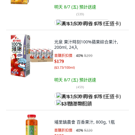
明天 8/7 (五)
預計送達
(
539
)
满 $1,500 再省 $75 (王道卡)
光泉 果汁時刻100%蘋果綜合果汁,
200ml, 24入
首購折扣價
40
%
$299
$179
(
$3.73/100ml
)
明天 8/7 (五)
預計送達
(
459
)
满 $1,500 再省 $75 (王道卡)
$3 酷澎幣回饋
埔里鎮農會 百香果汁, 800g, 1瓶
首購折扣價
40
%
$220