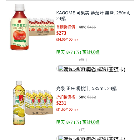
KAGOME 可果美 蕃茄汁 無鹽, 280ml,
24瓶
首購折扣價
40
%
$455
$273
(
$4.06/100ml
)
明天 8/7 (五)
預計送達
(
691
)
满 $1,500 再省 $75 (王道卡)
光泉 正庄 楊桃汁, 585ml, 24瓶
折扣後價格
58
%
$552
$231
(
$1.65/100ml
)
明天 8/7 (五)
預計送達
(
47
)
满 $1,500 再省 $75 (王道卡)