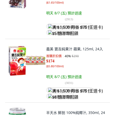
(
$1.65/100ml
)
明天 8/7 (五)
預計送達
(
2913
)
满 $1,500 再省 $75 (王道卡)
$5 酷澎幣回饋
義美 寶吉純果汁 蘋果, 125ml, 24入
首購折扣價
40
%
$290
$174
(
$5.80/100ml
)
明天 8/7 (五)
預計送達
(
3031
)
满 $1,500 再省 $75 (王道卡)
$8 酷澎幣回饋
半天水 鮮剖 100%純椰汁, 350ml, 24