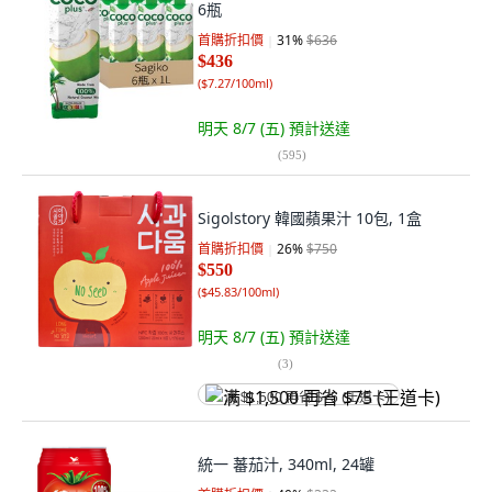
6瓶
首購折扣價
31
%
$636
$436
(
$7.27/100ml
)
明天 8/7 (五)
預計送達
(
595
)
Sigolstory 韓國蘋果汁 10包, 1盒
首購折扣價
26
%
$750
$550
(
$45.83/100ml
)
明天 8/7 (五)
預計送達
(
3
)
满 $1,500 再省 $75 (王道卡)
統一 蕃茄汁, 340ml, 24罐