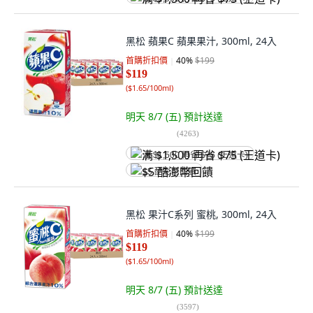
黑松 蘋果C 蘋果果汁, 300ml, 24入
首購折扣價
40
%
$199
$119
(
$1.65/100ml
)
明天 8/7 (五)
預計送達
(
4263
)
满 $1,500 再省 $75 (王道卡)
$5 酷澎幣回饋
黑松 果汁C系列 蜜桃, 300ml, 24入
首購折扣價
40
%
$199
$119
(
$1.65/100ml
)
明天 8/7 (五)
預計送達
(
3597
)