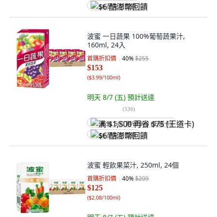
$6 酷澎幣回饋
波蜜 一日蔬果 100%葡萄蔬果汁,
160ml, 24入
首購折扣價
40
%
$255
$153
(
$3.99/100ml
)
明天 8/7 (五)
預計送達
(
536
)
满 $1,500 再省 $75 (王道卡)
$6 酷澎幣回饋
波蜜 輕飲果菜汁, 250ml, 24個
首購折扣價
40
%
$209
$125
(
$2.08/100ml
)