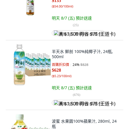
$135
(
$54.00/100ml
)
明天 8/7 (五)
預計送達
(
25
)
满 $1,500 再省 $75 (王道卡)
半天水 鮮剖 100%純椰子汁, 24瓶,
500ml
首購折扣價
24
%
$828
$628
(
$5.23/100ml
)
明天 8/7 (五)
預計送達
(
676
)
满 $1,500 再省 $75 (王道卡)
波蜜 水果園100%蘋果汁, 280ml, 24
瓶