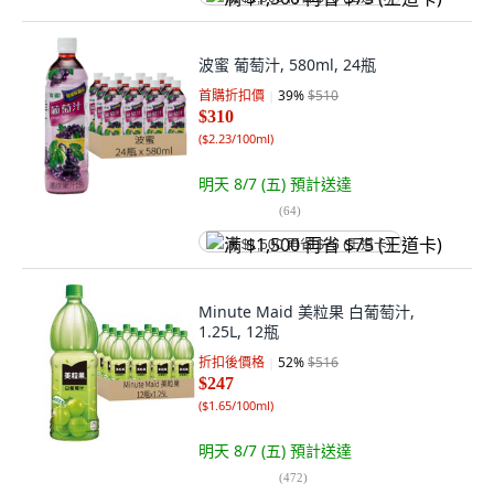
波蜜 葡萄汁, 580ml, 24瓶
首購折扣價
39
%
$510
$310
(
$2.23/100ml
)
明天 8/7 (五)
預計送達
(
64
)
满 $1,500 再省 $75 (王道卡)
Minute Maid 美粒果 白葡萄汁,
1.25L, 12瓶
折扣後價格
52
%
$516
$247
(
$1.65/100ml
)
明天 8/7 (五)
預計送達
(
472
)