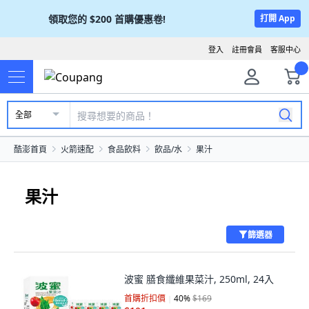
領取您的
$200
首購優惠卷!
打開 App
登入
註冊會員
客服中心
全部
酷澎首頁
火箭速配
食品飲料
飲品/水
果汁
果汁
篩選器
波蜜 膳食纖維果菜汁, 250ml, 24入
首購折扣價
40
%
$169