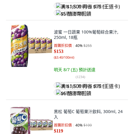
满 $1,500 再省 $75 (王道卡)
$5 酷澎幣回饋
波蜜 一日蔬果 100%葡萄綜合果汁,
250ml, 18瓶
首購折扣價
40
%
$255
$153
(
$3.40/100ml
)
明天 8/7 (五)
預計送達
(
1234
)
满 $1,500 再省 $75 (王道卡)
$6 酷澎幣回饋
黑松 葡萄C 葡萄果汁飲料, 300ml, 24
入
首購折扣價
40
%
$199
$119