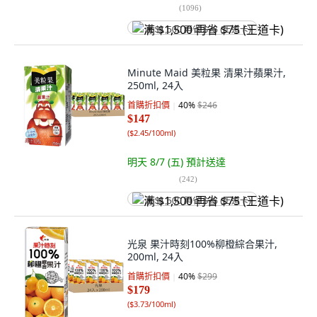
(
1096
)
满 $1,500 再省 $75 (王道卡)
Minute Maid 美粒果 清果汁蘋果汁,
250ml, 24入
首購折扣價
40
%
$246
$147
(
$2.45/100ml
)
明天 8/7 (五)
預計送達
(
242
)
满 $1,500 再省 $75 (王道卡)
光泉 果汁時刻100%柳橙綜合果汁,
200ml, 24入
首購折扣價
40
%
$299
$179
(
$3.73/100ml
)