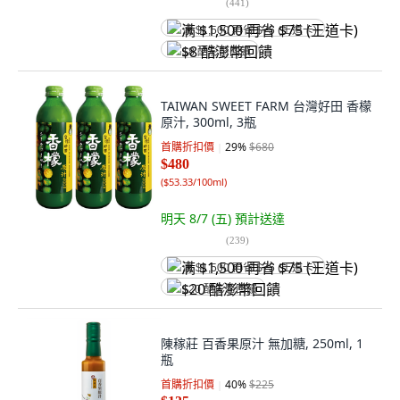
(
441
)
满 $1,500 再省 $75 (王道卡)
$8 酷澎幣回饋
TAIWAN SWEET FARM 台灣好田 香檬
原汁, 300ml, 3瓶
首購折扣價
29
%
$680
$480
(
$53.33/100ml
)
明天 8/7 (五)
預計送達
(
239
)
满 $1,500 再省 $75 (王道卡)
$20 酷澎幣回饋
陳稼莊 百香果原汁 無加糖, 250ml, 1
瓶
首購折扣價
40
%
$225