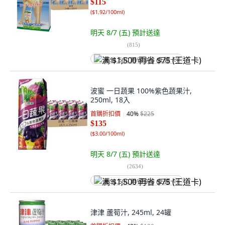
$115
(
$1.92/100ml
)
明天 8/7 (五)
預計送達
(
815
)
满 $1,500 再省 $75 (王道卡)
波蜜 一日蔬果 100%紫色蔬果汁,
250ml, 18入
首購折扣價
40
%
$225
$135
(
$3.00/100ml
)
明天 8/7 (五)
預計送達
(
2634
)
满 $1,500 再省 $75 (王道卡)
津津 蘆筍汁, 245ml, 24罐