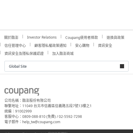
Investor Relations
關於酷澎
Coupang使用者條款
退換貨政策
信任管理中心
顧客隱私權政策通知
安心購物
資訊安全
資訊安全及隱私保護認證
加入酷澎商城
Global Site
公司名稱：酷澎股份有限公司
聯繫地址：11049 台北市信義區信義路五段7號13樓之1
統編：91002999
客服中心：0809-088-810 (免費) / 02-5592-7298
電子郵件：help_tw@coupang.com