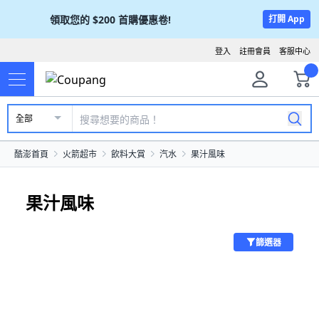
領取您的
$200
首購優惠卷!
打開 App
登入
註冊會員
客服中心
全部
酷澎首頁
火箭超市
飲料大賞
汽水
果汁風味
果汁風味
篩選器