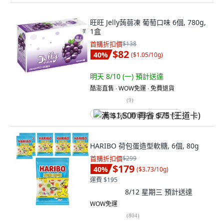
旺旺 Jelly蒟蒻凍 葡萄口味 6個, 780g,
1盒
首購折扣價
$138
$82
40
%
(
$1.05/10g
)
明天 8/10 (一)
預計送達
酷澎直售 ∙ WOW免運 ∙ 免費退貨
(
9
)
满 $1,500 再省 $75 (王道卡)
HARIBO 荷包蛋造型軟糖, 6個, 80g
首購折扣價
$299
$179
40
%
(
$3.73/10g
)
運費 $195
8/12 星期三
預計送達
WOW免運
(
804
)