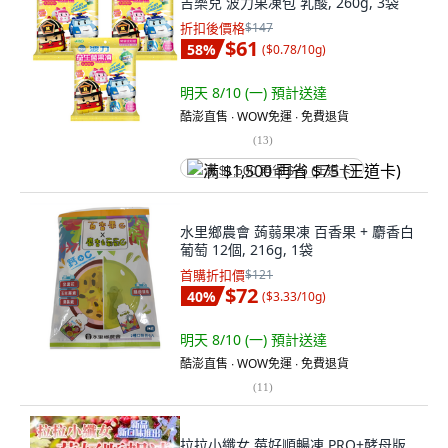
吉樂兒 波力果凍包 乳酸, 260g, 3袋
折扣後價格
$147
$61
58
%
(
$0.78/10g
)
明天 8/10 (一)
預計送達
酷澎直售 ∙ WOW免運 ∙ 免費退貨
(
13
)
满 $1,500 再省 $75 (王道卡)
水里鄉農會 蒟蒻果凍 百香果 + 麝香白
葡萄 12個, 216g, 1袋
首購折扣價
$121
$72
40
%
(
$3.33/10g
)
明天 8/10 (一)
預計送達
酷澎直售 ∙ WOW免運 ∙ 免費退貨
(
11
)
拉拉小纖女 莓好順暢凍 PRO+酵母版,