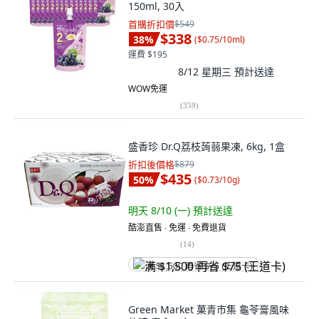
150ml, 30入
首購折扣價
$549
$338
38
%
(
$0.75/10ml
)
運費 $195
8/12 星期三
預計送達
WOW免運
(
359
)
盛香珍 Dr.Q荔枝蒟蒻果凍, 6kg, 1盒
折扣後價格
$879
$435
50
%
(
$0.73/10g
)
明天 8/10 (一)
預計送達
酷澎直售 ∙ 免運 ∙ 免費退貨
(
14
)
满 $1,500 再省 $75 (王道卡)
Green Market 菓青市集 龜苓膏風味