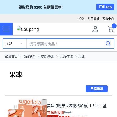
領取您的
$200
首購優惠卷!
打開 App
登入
註冊會員
客服中心
全部
酷澎首頁
食品飲料
零食/糖果
果凍/羊羹
果凍
果凍
篩選器
美味的魔芋果凍優格加糖, 1.5kg, 1盒
首購折扣價
$404