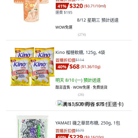
$320
41
%
(
$0.71/10ml
)
運費 $195
8/12 星期三
預計送達
WOW免運
(
274
)
Kino 榴槤軟糖, 125g, 4袋
首購折扣價
$114
$68
40
%
(
$1.36/10g
)
明天 8/10 (一)
預計送達
酷澎直售 ∙ WOW免運 ∙ 免費退貨
(
26
)
满 $1,500 再省 $75 (王道卡)
YAMAEI 磯之華昆布糖, 250g, 1包
首購折扣價
$579
$229
60
%
(
$9.16/10g
)