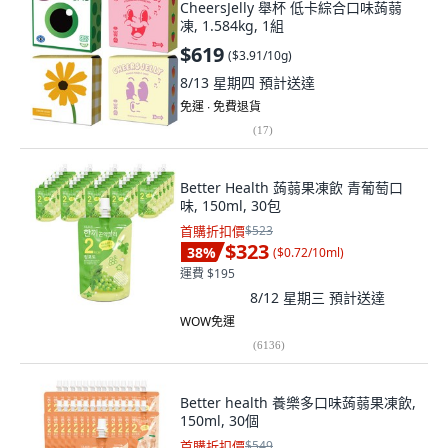
CheersJelly 舉杯 低卡綜合口味蒟蒻
凍, 1.584kg, 1組
$619
(
$3.91/10g
)
8/13 星期四
預計送達
免運 ∙ 免費退貨
(
17
)
Better Health 蒟蒻果凍飲 青葡萄口
味, 150ml, 30包
首購折扣價
$523
$323
38
%
(
$0.72/10ml
)
運費 $195
8/12 星期三
預計送達
WOW免運
(
6136
)
Better health 養樂多口味蒟蒻果凍飲,
150ml, 30個
首購折扣價
$549