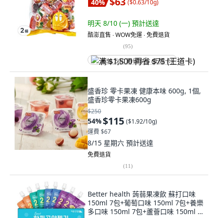
$63
40
%
(
$0.63/10g
)
明天 8/10 (一)
預計送達
酷澎直售 ∙ WOW免運 ∙ 免費退貨
(
95
)
满 $1,500 再省 $75 (王道卡)
盛香珍 零卡果凍 健康本味 600g, 1個,
盛香珍零卡果凍600g
$250
$115
54
%
(
$1.92/10g
)
運費 $67
8/15 星期六
預計送達
免費退貨
(
11
)
Better health 蒟蒻果凍飲 蘇打口味
150ml 7包+葡萄口味 150ml 7包+養樂
多口味 150ml 7包+蘆薈口味 150ml 7