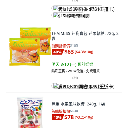
(
13
)
满 $1,500 再省 $75 (王道卡)
$17 酷澎幣回饋
THAIMISS 芒狗寶包 芒果軟糖, 72g, 2
袋
首購折扣價
$105
$63
40
%
(
$4.38/10g
)
明天 8/10 (一)
預計送達
酷澎直售 ∙ WOW免運 ∙ 免費退貨
(
24
)
满 $1,500 再省 $75 (王道卡)
豐榮 水果風味軟糖, 240g, 1袋
首購折扣價
$130
$78
40
%
(
$3.25/10g
)