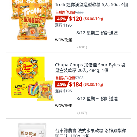
Trolli 迷你漢堡造型軟糖 5入, 50g, 4個
首購折扣價
$223
$120
46
%
(
$6.00/10g
)
運費 $195
8/12 星期三
預計送達
WOW免運
(
1801
)
Chupa Chups 加倍佳 Sour Bytes 袋
鼠盒裝軟糖 20入, 484g, 1個
首購折扣價
$308
$184
40
%
(
$3.80/10g
)
運費 $195
8/12 星期三
預計送達
WOW免運
(
4157
)
台東縣農會 法式水果軟糖 洛神鳳梨釋
迦口味, 100g, 1包