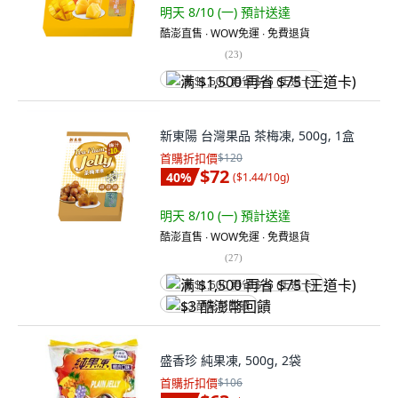
明天 8/10 (一)
預計送達
酷澎直售 ∙ WOW免運 ∙ 免費退貨
(
23
)
满 $1,500 再省 $75 (王道卡)
新東陽 台灣果品 茶梅凍, 500g, 1盒
首購折扣價
$120
$72
40
%
(
$1.44/10g
)
明天 8/10 (一)
預計送達
酷澎直售 ∙ WOW免運 ∙ 免費退貨
(
27
)
满 $1,500 再省 $75 (王道卡)
$3 酷澎幣回饋
盛香珍 純果凍, 500g, 2袋
首購折扣價
$106