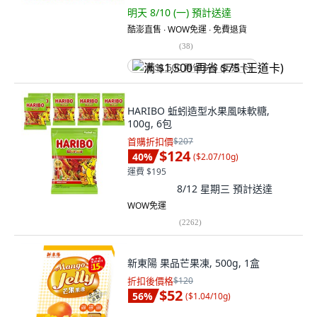
明天 8/10 (一)
預計送達
酷澎直售 ∙ WOW免運 ∙ 免費退貨
(
38
)
满 $1,500 再省 $75 (王道卡)
HARIBO 蚯蚓造型水果風味軟糖,
100g, 6包
首購折扣價
$207
$124
40
%
(
$2.07/10g
)
運費 $195
8/12 星期三
預計送達
WOW免運
(
2262
)
新東陽 果品芒果凍, 500g, 1盒
折扣後價格
$120
$52
56
%
(
$1.04/10g
)