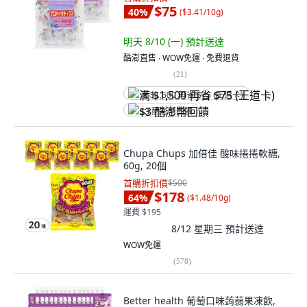
$75
40
%
(
$3.41/10g
)
明天 8/10 (一)
預計送達
酷澎直售 ∙ WOW免運 ∙ 免費退貨
(
21
)
满 $1,500 再省 $75 (王道卡)
$3 酷澎幣回饋
Chupa Chups 加倍佳 酸味捲捲軟糖,
60g, 20個
首購折扣價
$500
$178
64
%
(
$1.48/10g
)
運費 $195
8/12 星期三
預計送達
WOW免運
(
578
)
Better health 葡萄口味蒟蒻果凍飲,