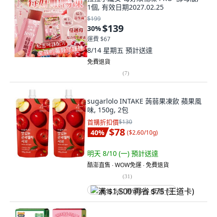
1個, 有效日期2027.02.25
$199
$139
30
%
運費 $67
8/14 星期五
預計送達
免費退貨
(
7
)
sugarlolo INTAKE 蒟蒻果凍飲 蘋果風
味, 150g, 2包
首購折扣價
$130
$78
40
%
(
$2.60/10g
)
明天 8/10 (一)
預計送達
酷澎直售 ∙ WOW免運 ∙ 免費退貨
(
31
)
满 $1,500 再省 $75 (王道卡)