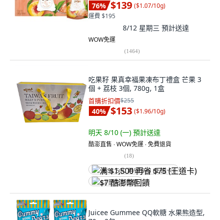
$139
76
%
(
$1.07/10g
)
運費 $195
8/12 星期三
預計送達
WOW免運
(
1464
)
吃果籽 果真幸福果凍布丁禮盒 芒果 3
個 + 荔枝 3個, 780g, 1盒
首購折扣價
$255
$153
40
%
(
$1.96/10g
)
明天 8/10 (一)
預計送達
酷澎直售 ∙ WOW免運 ∙ 免費退貨
(
18
)
满 $1,500 再省 $75 (王道卡)
$7 酷澎幣回饋
Juicee Gummee QQ軟糖 水果熊造型,