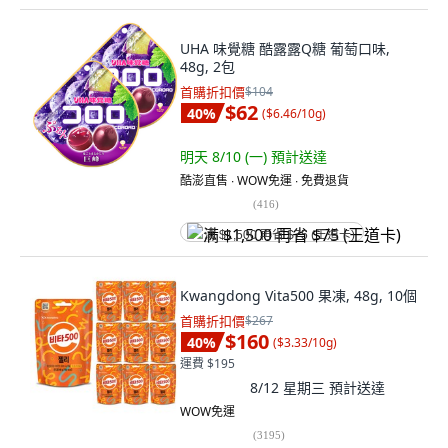
UHA 味覺糖 酷露露Q糖 葡萄口味,
48g, 2包
首購折扣價
$104
$62
40
%
(
$6.46/10g
)
明天 8/10 (一)
預計送達
酷澎直售 ∙ WOW免運 ∙ 免費退貨
(
416
)
满 $1,500 再省 $75 (王道卡)
Kwangdong Vita500 果凍, 48g, 10個
首購折扣價
$267
$160
40
%
(
$3.33/10g
)
運費 $195
8/12 星期三
預計送達
WOW免運
(
3195
)