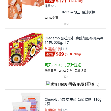
$171
57
%
(
$1.14/10g
)
運費 $195
8/12 星期三
預計送達
WOW免運
(
299
)
Olegamo 歐拉歌夢 跳跳煎蛋布町果凍
12包, 228g, 1盒
首購折扣價
$115
$69
40
%
(
$3.03/10g
)
明天 8/10 (一)
預計送達
酷澎直售 ∙ WOW免運 ∙ 免費退貨
(
12
)
满 $1,500 再省 $75 (王道卡)
Chiao-E 巧益 益生菌 葡萄軟糖, 110g,
2袋
首購折扣價
$125