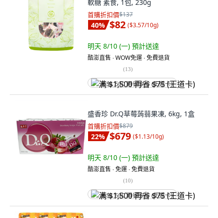
軟糖 素食, 1包, 230g
首購折扣價
$137
$82
40
%
(
$3.57/10g
)
明天 8/10 (一)
預計送達
酷澎直售 ∙ WOW免運 ∙ 免費退貨
(
13
)
满 $1,500 再省 $75 (王道卡)
盛香珍 Dr.Q草莓蒟蒻果凍, 6kg, 1盒
首購折扣價
$879
$679
22
%
(
$1.13/10g
)
明天 8/10 (一)
預計送達
酷澎直售 ∙ 免運 ∙ 免費退貨
(
10
)
满 $1,500 再省 $75 (王道卡)