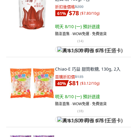
折扣後價格
$200
$78
61
%
(
$7.80/10g
)
明天 8/10 (一)
預計送達
酷澎直售 ∙ WOW免運 ∙ 免費退貨
(
14
)
满 $1,500 再省 $75 (王道卡)
Chiao-E 巧益 甜筒軟糖, 130g, 2入
首購折扣價
$135
$81
40
%
(
$3.12/10g
)
明天 8/10 (一)
預計送達
酷澎直售 ∙ WOW免運 ∙ 免費退貨
(
18
)
满 $1,500 再省 $75 (王道卡)