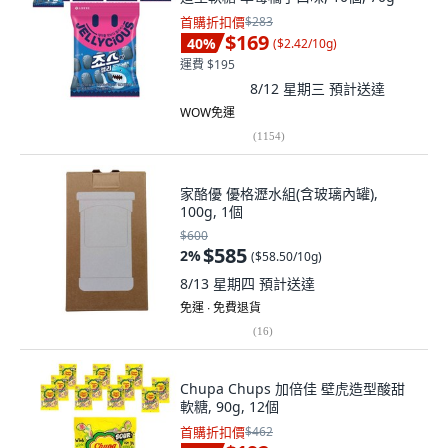
首購折扣價
$283
$169
40
%
(
$2.42/10g
)
運費 $195
8/12 星期三
預計送達
WOW免運
(
1154
)
家酪優 優格瀝水組(含玻璃內罐),
100g, 1個
$600
$585
2
%
(
$58.50/10g
)
8/13 星期四
預計送達
免運 ∙ 免費退貨
(
16
)
Chupa Chups 加倍佳 壁虎造型酸甜
軟糖, 90g, 12個
首購折扣價
$462