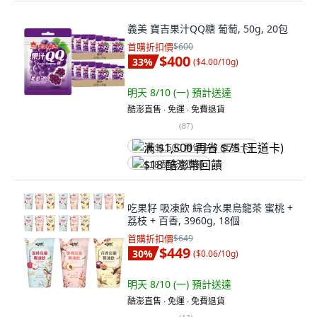
義美 寶吉果汁QQ糖 葡萄, 50g, 20包
首購折扣價
$600
$400
33
%
(
$4.00/10g
)
明天 8/10 (一)
預計送達
酷澎直售 ∙ 免運 ∙ 免費退貨
(
87
)
满 $1,500 再省 $75 (王道卡)
$18 酷澎幣回饋
吃果籽 吸凍飲 綜合水果烏龍茶 蜜桃 +
荔枝 + 百香, 3960g, 18個
首購折扣價
$649
$449
30
%
(
$0.06/10g
)
明天 8/10 (一)
預計送達
酷澎直售 ∙ 免運 ∙ 免費退貨