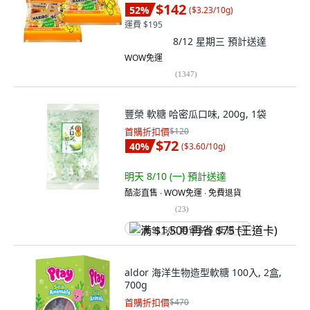
$142
52
%
(
$3.23/10g
)
運費 $195
8/12 星期三
預計送達
WOW免運
(
1347
)
豐榮 軟糖 哈密瓜口味, 200g, 1袋
首購折扣價
$120
$72
40
%
(
$3.60/10g
)
明天 8/10 (一)
預計送達
酷澎直售 ∙ WOW免運 ∙ 免費退貨
(
23
)
满 $1,500 再省 $75 (王道卡)
aldor 海洋生物造型軟糖 100入, 2盒,
700g
首購折扣價
$470