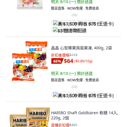
明天 8/10 (一)
預計送達
酷澎直售 ∙ WOW免運 ∙ 免費退貨
(
33
)
满 $1,500 再省 $75 (王道卡)
$3 酷澎幣回饋
晶晶 心型椰果蒟蒻果凍, 400g, 2袋
折扣後價格
$119
$64
46
%
(
$0.80/10g
)
明天 8/10 (一)
預計送達
酷澎直售 ∙ WOW免運 ∙ 免費退貨
(
32
)
满 $1,500 再省 $75 (王道卡)
HARIBO Shaft Goldbären 軟糖 14入,
220g, 2個
首購折扣價
$301