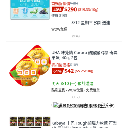
包, 1套, 150g
首購折扣價
$484
$290
40
%
(
$19.33/10g
)
運費 $195
8/12 星期三
預計送達
WOW免運
(
934
)
UHA 味覺糖 Cororo 酷露露 Q糖 奇異
果味, 40g, 2包
折扣後價格
$109
$42
61
%
(
$5.25/10g
)
明天 8/10 (一)
預計送達
酷澎直售 ∙ WOW免運 ∙ 免費退貨
(
117
)
满 $1,500 再省 $75 (王道卡)
Kabaya 卡巴 Tough超彈力軟糖 可樂