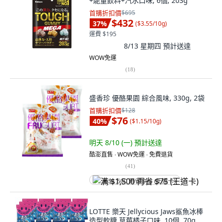
+能量飲料+汽水口味, 6個, 203g
首購折扣價
$695
$432
37
%
(
$3.55/10g
)
運費 $195
8/13 星期四
預計送達
WOW免運
(
18
)
盛香珍 優酪果園 綜合風味, 330g, 2袋
首購折扣價
$128
$76
40
%
(
$1.15/10g
)
明天 8/10 (一)
預計送達
酷澎直售 ∙ WOW免運 ∙ 免費退貨
(
41
)
满 $1,500 再省 $75 (王道卡)
LOTTE 樂天 Jellycious Jaws鯊魚冰棒
造型軟糖 草莓橘子口味, 10個, 70g