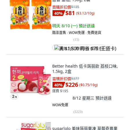
首購折扣價
$135
$81
40
%
(
$3.12/10g
)
明天 8/10 (一)
預計送達
酷澎直售 ∙ WOW免運 ∙ 免費退貨
(
15
)
满 $1,500 再省 $75 (王道卡)
Better health 低卡蒟蒻飲 荔枝口味,
1.5kg, 2盒
首購折扣價
$377
$226
40
%
(
$0.75/10g
)
運費 $195
8/12 星期三
預計送達
WOW免運
(
5223
)
sugarlolo 美味蒟蒻果凍 草莓奇異果