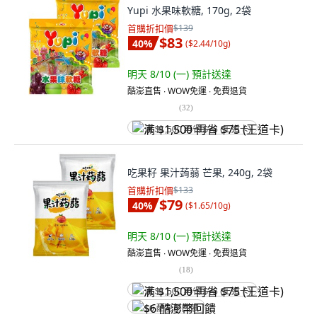
Yupi 水果味軟糖, 170g, 2袋
首購折扣價
$139
$83
40
%
(
$2.44/10g
)
明天 8/10 (一)
預計送達
酷澎直售 ∙ WOW免運 ∙ 免費退貨
(
32
)
满 $1,500 再省 $75 (王道卡)
吃果籽 果汁蒟蒻 芒果, 240g, 2袋
首購折扣價
$133
$79
40
%
(
$1.65/10g
)
明天 8/10 (一)
預計送達
酷澎直售 ∙ WOW免運 ∙ 免費退貨
(
18
)
满 $1,500 再省 $75 (王道卡)
$6 酷澎幣回饋