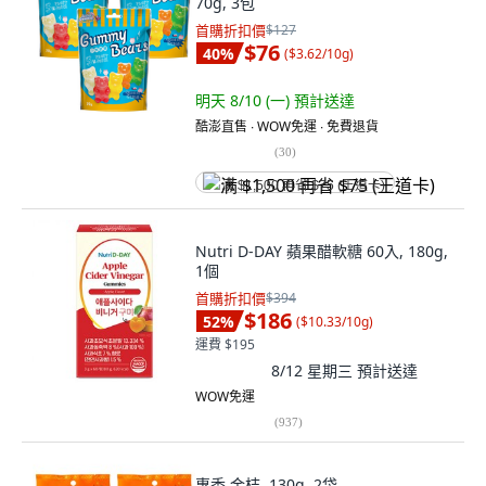
70g, 3包
首購折扣價
$127
$76
40
%
(
$3.62/10g
)
明天 8/10 (一)
預計送達
酷澎直售 ∙ WOW免運 ∙ 免費退貨
(
30
)
满 $1,500 再省 $75 (王道卡)
Nutri D-DAY 蘋果醋軟糖 60入, 180g,
1個
首購折扣價
$394
$186
52
%
(
$10.33/10g
)
運費 $195
8/12 星期三
預計送達
WOW免運
(
937
)
惠香 金桔, 130g, 2袋