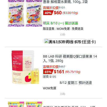
惠香 蘇格蘭水果糖, 100g, 2袋
首購折扣價
$101
$60
40
%
(
$3.00/10g
)
明天 8/10 (一)
預計送達
酷澎直售 ∙ WOW免運 ∙ 免費退貨
(
10
)
满 $1,500 再省 $75 (王道卡)
BB LAB 科研 蘋果醋Q彈口袋果凍 14
入, 1個, 280g
首購折扣價
$467
$161
65
%
(
$5.75/10g
)
運費 $195
8/12 星期三
預計送達
WOW免運
(
18
)