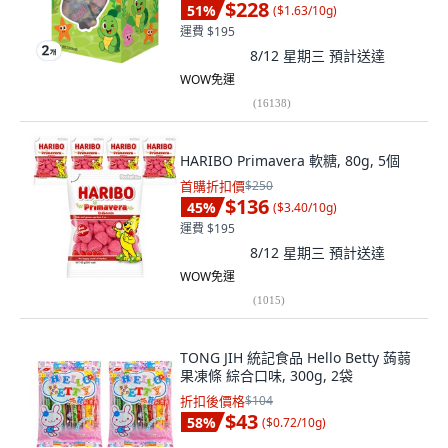
$228
51
%
(
$1.63/10g
)
運費 $195
8/12 星期三
預計送達
WOW免運
(
16138
)
HARIBO Primavera 軟糖, 80g, 5個
首購折扣價
$250
$136
45
%
(
$3.40/10g
)
運費 $195
8/12 星期三
預計送達
WOW免運
(
1015
)
TONG JIH 統記食品 Hello Betty 蒟蒻
果凍條 綜合口味, 300g, 2袋
折扣後價格
$104
$43
58
%
(
$0.72/10g
)