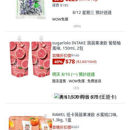
運費 $195
8/12 星期三
預計送達
WOW免運
(
804
)
sugarlolo INTAKE 蒟蒻果凍飲 葡萄柚
風味, 150ml, 2包
首購折扣價
$130
$78
40
%
(
$2.60/10ml
)
明天 8/10 (一)
預計送達
酷澎直售 ∙ WOW免運 ∙ 免費退貨
(
33
)
满 $1,500 再省 $75 (王道卡)
RAWEL 低卡蒟蒻果凍飲 水蜜桃口味,
1.3kg, 1盒
首購折扣價
$587