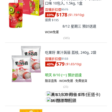
口味 10包入, 1.5kg, 1盒
首購折扣價
$575
$178
69
%
(
$1.19/10g
)
運費 $195
8/12 星期三
預計送達
WOW免運
(
505
)
吃果籽 果汁蒟蒻 荔枝, 240g, 2袋
首購折扣價
$133
$79
40
%
(
$1.65/10g
)
明天 8/10 (一)
預計送達
酷澎直售 ∙ WOW免運 ∙ 免費退貨
(
25
)
满 $1,500 再省 $75 (王道卡)
$6 酷澎幣回饋