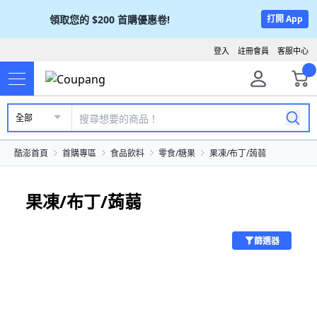
領取您的
$200
首購優惠卷!
打開 App
登入
註冊會員
客服中心
全部
酷澎首頁
首購專區
食品飲料
零食/糖果
果凍/布丁/蒟蒻
果凍/布丁/蒟蒻
篩選器