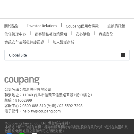
Investor Relations
關於酷澎
Coupang使用者條款
退換貨政策
信任管理中心
顧客隱私權政策通知
安心購物
資訊安全
資訊安全及隱私保護認證
加入酷澎商城
Global Site
公司名稱：酷澎股份有限公司
聯繫地址：11049 台北市信義區信義路五段7號13樓之1
統編：91002999
客服中心：0809-088-810 (免費) / 02-5592-7298
電子郵件：help_tw@coupang.com
©Coupang Taiwan Co., Ltd. 保留所有權利。
本網站上顯示的所有商標、標誌和服務標誌均為酷澎股份有限公司和/或其在美國和其
他國家/地區註冊之關聯公司之所屬財產。