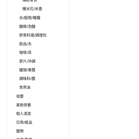
傳統零食
爆米花/米香
米/穀物/雜糧
麵條/泡麵
即食料理/調理包
飲品/水
咖啡/茶
麥片/沖調
罐頭/果醬
調味料/醬
食用油
母嬰
美妝保養
個人清潔
日用/紙品
寵物