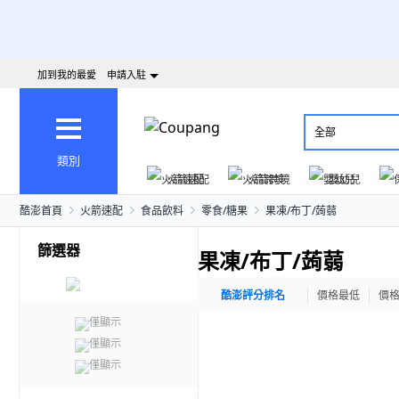
加到我的最愛
申請入駐
全部
類別
火箭速配
火箭跨境
嬰幼兒
酷澎首頁
火箭速配
食品飲料
零食/糖果
果凍/布丁/蒟蒻
篩選器
果凍/布丁/蒟蒻
酷澎評分排名
價格最低
價
僅顯示
僅顯示
僅顯示