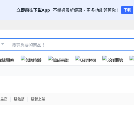
立即前往下載App
不錯過最新優惠、更多功能等著你！
下載
保健醫療
美妝保養
個人清潔
玩具休閒
文具圖書
格最高
最熱銷
最新上架