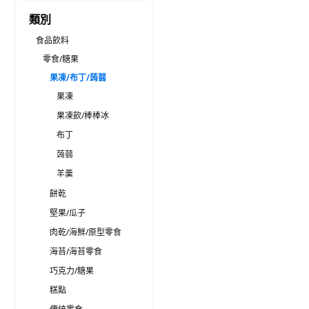
類別
食品飲料
零食/糖果
果凍/布丁/蒟蒻
果凍
果凍飲/棒棒冰
布丁
蒟蒻
羊羹
餅乾
堅果/瓜子
肉乾/海鮮/原型零食
海苔/海苔零食
巧克力/糖果
糕點