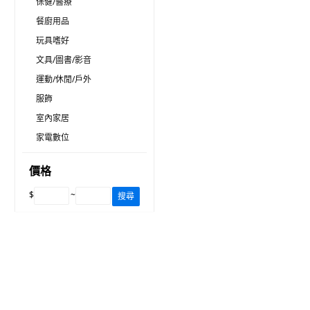
保健/醫療
餐廚用品
玩具嗜好
文具/圖書/影音
運動/休閒/戶外
服飾
室內家居
家電數位
價格
$
~
搜尋