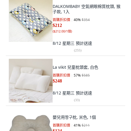
DALKOMBABY 空氣網眼棉質枕頭, 猴
子款, 1入
首購折扣價
40
%
$354
$212
(
$212.00/1個
)
8/12 星期三
預計送達
(
255
)
La vikit 兒童枕頭套, 白色
首購折扣價
57
%
$585
$248
8/12 星期三
預計送達
(
33
)
嬰兒用짱구枕, 米色, 1個
首購折扣價
41
%
$211
$124