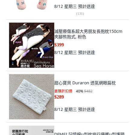
8/12 星期三
預計送達
(
131
)
減壓療傷系超大男朋友長抱枕150cm
夾腳熊抱式, 粉色
$399
8/12 星期三
預計送達
甜心寶貝 Duraron 透氣網眼扁枕
首購折扣價
40
%
$482
$289
8/12 星期三
預計送達
DFMEI 記憶棉u型枕旅行便攜u型護頸