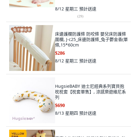
8/12 星期三
預計送達
(
29
)
床邊護欄防護條 防咬條 嬰兒床防護條
圍欄, J-c25_床邊防護條_兔子鬱金香(單
條,15*60cm
$286
8/12 星期三
預計送達
HugsieBABY 迪士尼經典系列寶貝抱
枕枕套【枕套單售】, 涼感樂遊維尼系
列
$690
8/13 星期四
預計送達