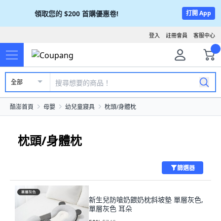
領取您的
$200
首購優惠卷!
打開 App
登入
註冊會員
客服中心
全部
酷澎首頁
母嬰
幼兒童寢具
枕頭/身體枕
枕頭/身體枕
篩選器
新生兒防嗆奶餵奶枕斜坡墊 單層灰色,
單層灰色 耳朵