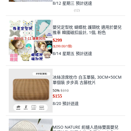
8/12 星期三
預計送達
(
12
)
嬰兒定型枕 蝴蝶枕 護頸枕 適用於嬰兒
推車 韓國磁扣設計, 1個, 粉色
$299
(
$299.00/1個
)
8/14 星期五
預計送達
冰絲涼席枕巾 白玉單裝, 30CM×50CM
單個裝 步步高 古藤枕片
50
%
$310
$155
8/20
預計送達
MISO NATURE 絎縫人造絲雙面嬰兒