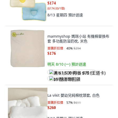
$174
(
$174.00/1個
)
8/13 星期四
預計送達
mammyshop 媽咪小站 有機棉替換布
套 多功能防溢奶枕, 米色
首購折扣價
40
%
$294
$176
明天 8/10 (一)
預計送達
满 $1,500 再省 $75 (王道卡)
$9 酷澎幣回饋
La vikit 嬰幼兒純棉枕頭套, 白色
首購折扣價
57
%
$611
$260