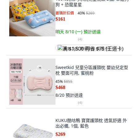
狗 + 恐龍星星
首購折扣價
40
%
$269
$161
明天 8/10 (一)
預計送達
(
4
)
满 $1,500 再省 $75 (王道卡)
Sweetkid 兒童分區護頸枕 嬰幼兒定型
枕 雙面可用, 蜜桃粉
45
%
$855
$468
8/20
預計送達
(
4
)
KUKU酷咕鴨 寶寶護頭枕 透氣舒適 外
出必備, 1個, 藍色
$269