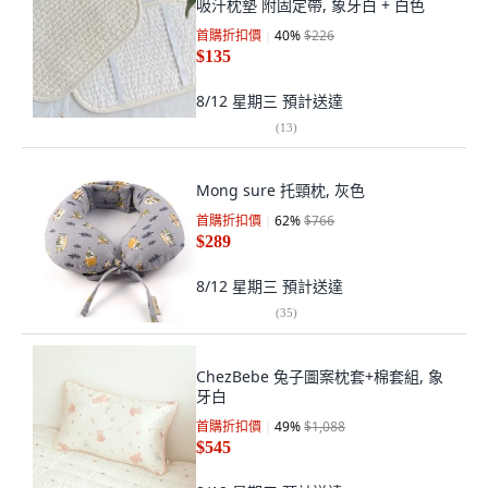
吸汗枕墊 附固定帶, 象牙白 + 白色
首購折扣價
40
%
$226
$135
8/12 星期三
預計送達
(
13
)
Mong sure 托頸枕, 灰色
首購折扣價
62
%
$766
$289
8/12 星期三
預計送達
(
35
)
ChezBebe 兔子圖案枕套+棉套組, 象
牙白
首購折扣價
49
%
$1,088
$545