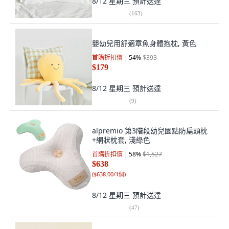
8/12 星期三
預計送達
(
163
)
嬰幼兒用舒適章魚身體抱枕, 黃色
首購折扣價
54
%
$393
$179
8/12 星期三
預計送達
(
9
)
alpremio 第3階段幼兒園點防扁頭枕
+網狀枕套, 淺綠色
首購折扣價
58
%
$1,527
$638
(
$638.00/1個
)
8/12 星期三
預計送達
(
47
)