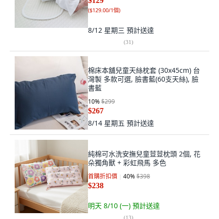
$129
(
$129.00/1個
)
8/12 星期三
預計送達
(
31
)
棉床本舖兒童天絲枕套 (30x45cm) 台
灣製 多款可選, 臉書藍(60支天絲), 臉
書藍
10
%
$299
$267
8/14 星期五
預計送達
純棉可水洗安撫兒童荳荳枕頭 2個, 花
朵獨角獸 + 彩虹飛馬 多色
首購折扣價
40
%
$398
$238
明天 8/10 (一)
預計送達
(
13
)