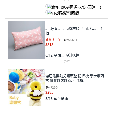
满 $1,500 再省 $75 (王道卡)
$12 酷澎幣回饋
ahtty blanc 涼感枕頭, Pink Swan, 1
個
首購折扣價
48
%
$611
$313
8/12 星期三
預計送達
(
346
)
傑尼龜嬰幼兒護頭墊 防摔枕 學步護頭
枕 寶寶護頭護背, 小蜜蜂
4
%
$299
$285
8/18
預計送達