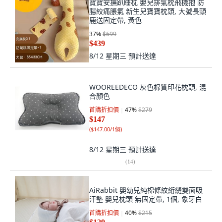
寶寶安撫趴睡枕 嬰兒排氣枕飛機抱 防
腸絞痛脹氣 新生兒寶寶枕頭, 大號長頸
鹿送固定帶, 黃色
37
%
$699
$439
8/12 星期三
預計送達
WOOREEDECO 灰色棉質印花枕頭, 混
合顏色
首購折扣價
47
%
$279
$147
(
$147.00/1個
)
8/12 星期三
預計送達
(
14
)
AiRabbit 嬰幼兒純棉條紋絎縫雙面吸
汗墊 嬰兒枕頭 無固定帶, 1個, 象牙白
首購折扣價
40
%
$215