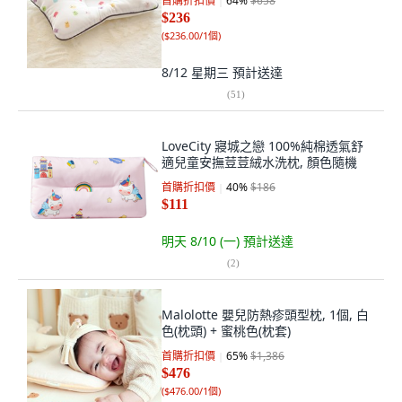
首購折扣價
64
%
$658
$236
(
$236.00/1個
)
8/12 星期三
預計送達
(
51
)
LoveCity 寢城之戀 100%純棉透氣舒
適兒童安撫荳荳絨水洗枕, 顏色隨機
首購折扣價
40
%
$186
$111
明天 8/10 (一)
預計送達
(
2
)
Malolotte 嬰兒防熱疹頭型枕, 1個, 白
色(枕頭) + 蜜桃色(枕套)
首購折扣價
65
%
$1,386
$476
(
$476.00/1個
)