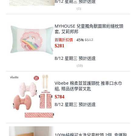
8/12 星期三
預計送達
(
1
)
MYHOUSE 兒童獨角獸圖案絎縫枕頭
套, 艾莉邦邦
首購折扣價
45
%
$517
$281
8/12 星期三
預計送達
(
10
)
Vibebe 棉柔荳荳護頸枕 推車口水巾
組, 贈品送學習叉匙
$784
8/12 星期三
預計送達
100%純棉可水洗兒童枕頭 2個, 幸運狗