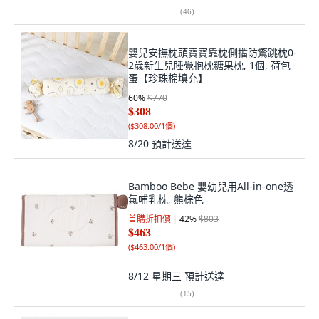
(
46
)
嬰兒安撫枕頭寶寶靠枕側擋防驚跳枕0-
2歲新生兒睡覺抱枕糖果枕, 1個, 荷包
蛋【珍珠棉填充】
60
%
$770
$308
(
$308.00/1個
)
8/20
預計送達
Bamboo Bebe 嬰幼兒用All-in-one透
氣哺乳枕, 熊棕色
首購折扣價
42
%
$803
$463
(
$463.00/1個
)
8/12 星期三
預計送達
(
15
)