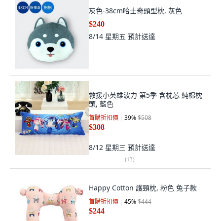
灰色-38cm哈士奇頭型枕, 灰色
$240
8/14 星期五
預計送達
救援小英雄波力 第5季 含枕芯 純棉枕
頭, 藍色
首購折扣價
39
%
$508
$308
8/12 星期三
預計送達
(
13
)
Happy Cotton 護頸枕, 粉色 兔子款
首購折扣價
45
%
$444
$244