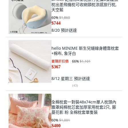
枕出差飛機枕可收納頸枕涼感旅行枕,
天空藍
60
%
$1,860
$744
8/20
預計送達
hello MINIME 新生兒縫線身體靠枕套
+棉布, 象牙白
首購折扣價
66
%
$1,101
$367
8/12 星期三
預計送達
(
43
)
全棉枕套一對裝48x74cm單人枕頭內
膽罩純棉枕芯套加厚家用枕套2只, 藤
蔓花影 粉 全棉枕套單隻裝
60
%
$1,001
$400