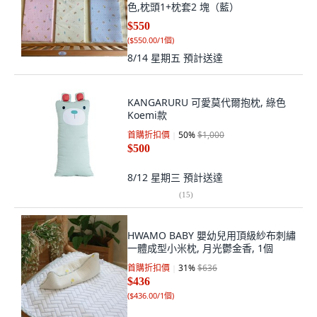
色,枕頭1+枕套2 塊（藍）
$550
(
$550.00/1個
)
8/14 星期五
預計送達
KANGARURU 可愛莫代爾抱枕, 綠色
Koemi款
首購折扣價
50
%
$1,000
$500
8/12 星期三
預計送達
(
15
)
HWAMO BABY 嬰幼兒用頂級紗布刺繡
一體成型小米枕, 月光鬱金香, 1個
首購折扣價
31
%
$636
$436
(
$436.00/1個
)