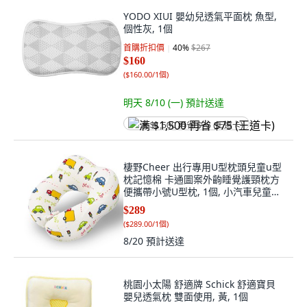
YODO XIUI 嬰幼兒透氣平面枕 魚型,
個性灰, 1個
首購折扣價
40
%
$267
$160
(
$160.00/1個
)
明天 8/10 (一)
預計送達
满 $1,500 再省 $75 (王道卡)
棲野Cheer 出行專用U型枕頭兒童u型
枕記憶棉 卡通圖案外齣睡覺護頸枕方
便攜帶小號U型枕, 1個, 小汽車兒童款
U型枕U024-06
$289
(
$289.00/1個
)
8/20
預計送達
桃園小太陽 舒適牌 Schick 舒適寶貝
嬰兒透氣枕 雙面使用, 黃, 1個