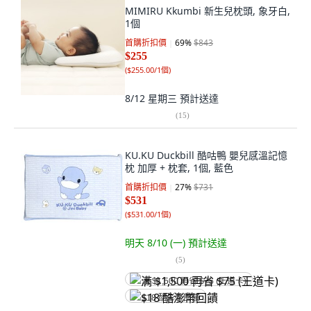
MIMIRU Kkumbi 新生兒枕頭, 象牙白,
1個
首購折扣價
69
%
$843
$255
(
$255.00/1個
)
8/12 星期三
預計送達
(
15
)
KU.KU Duckbill 酷咕鴨 嬰兒感溫記憶
枕 加厚 + 枕套, 1個, 藍色
首購折扣價
27
%
$731
$531
(
$531.00/1個
)
明天 8/10 (一)
預計送達
(
5
)
满 $1,500 再省 $75 (王道卡)
$18 酷澎幣回饋