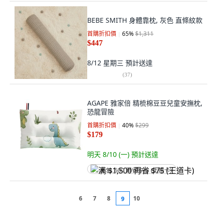
BEBE SMITH 身體靠枕, 灰色 直條紋款
首購折扣價
65
%
$1,311
$447
8/12 星期三
預計送達
(
37
)
AGAPE 雅家倍 精梳棉豆豆兒童安撫枕,
恐龍冒險
首購折扣價
40
%
$299
$179
明天 8/10 (一)
預計送達
满 $1,500 再省 $75 (王道卡)
6
7
8
10
9