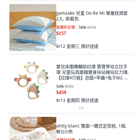
Jjamzako 兒童 Do Re Mi 單層枕頭套
2入, 新藍色
首購折扣價
58
%
$376
$157
8/12 星期三
預計送達
嬰兒床圍欄輔助拉環 寶寶學站立拉手
環 兒童玩具圍擋健身扶站練站拉力環,
【拉環4只裝】恐龍+甲蟲+兔子BD, 米
色,棕色
54
%
$999
$459
8/13 星期四
預計送達
(
3
)
ahtty blanc 雙面一體式定型枕, 1個,
軟Q小熊