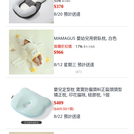
50
%
$740
$370
8/20
預計送達
MAMAGUS 嬰幼兒用俯臥枕, 白色
首購折扣價
17
%
$1,166
$966
8/12 星期三
預計送達
(
67
)
嬰兒定型枕 寶寶防偏頭糾正扁頭頭型
矯正枕, 印花貓咪, 硅膠枕, 1個
$409
(
$409.00/1個
)
8/22
預計送達