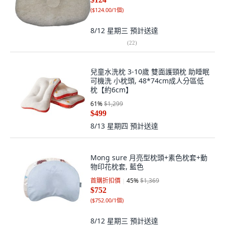
(
$124.00/1個
)
8/12 星期三
預計送達
(
22
)
兒童水洗枕 3-10歲 雙面護頸枕 助睡眠
可機洗 小枕頭, 48*74cm成人分區低
枕【約6cm】
61
%
$1,299
$499
8/13 星期四
預計送達
Mong sure 月亮型枕頭+素色枕套+動
物印花枕套, 藍色
首購折扣價
45
%
$1,369
$752
(
$752.00/1個
)
8/12 星期三
預計送達