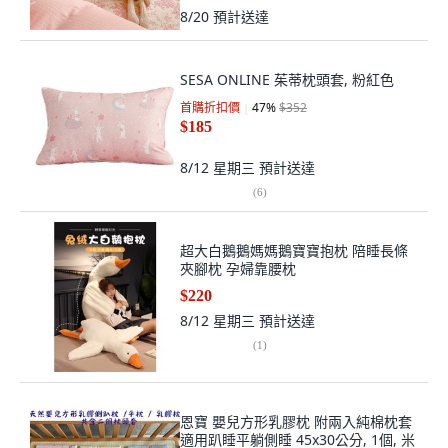
8/20
預計送達
SESA ONLINE 茱蒂枕頭套, 粉紅色
首購折扣價
47
%
$352
$185
8/12 星期三
預計送達
(
6
)
超大白鵝鵝媽媽鵝寶寶抱枕 陪睡長條
夾腳枕 孕婦靠腰枕
$220
8/12 星期三
預計送達
(
1
)
恩寶 嬰兒方形乳膠枕 附兩入純棉枕套
適用趴睡平躺側睡 45x30公分, 1個, 米