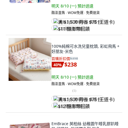
明天 8/10 (一)
預計送達
酷澎直售 ∙ WOW免運 ∙ 免費退貨
满 $1,500 再省 $75 (王道卡)
$11 酷澎幣回饋
100%純棉可水洗兒童枕頭, 彩虹飛馬 +
好朋友-米色
首購折扣價
$398
$238
40
%
明天 8/10 (一)
預計送達
酷澎直售 ∙ WOW免運 ∙ 免費退貨
(
1
)
满 $1,500 再省 $75 (王道卡)
$12 酷澎幣回饋
EmBrace 英柏絲 幼稚園午睡乳膠趴睡