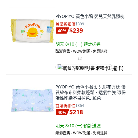
PiYOPiYO 黃色小鴨 嬰兒天然乳膠枕
首購折扣價
$399
$239
40
%
明天 8/10 (一)
預計送達
酷澎直售 ∙ WOW免運 ∙ 免費退貨
(
1
)
满 $1,500 再省 $75 (王道卡)
PiYOPiYO 黃色小鴨 幼兒紗布方枕 優
質紗布布料柔軟蓬鬆、透氣性強 環保
活性印染不易掉色, 藍色
首購折扣價
$364
$218
40
%
明天 8/10 (一)
預計送達
酷澎直售 ∙ WOW免運 ∙ 免費退貨