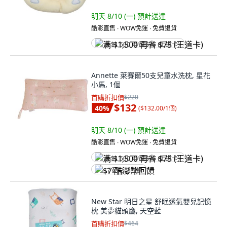
明天 8/10 (一)
預計送達
酷澎直售 ∙ WOW免運 ∙ 免費退貨
满 $1,500 再省 $75 (王道卡)
Annette 萊賽爾50支兒童水洗枕, 星花
小馬, 1個
首購折扣價
$220
$132
40
%
(
$132.00/1個
)
明天 8/10 (一)
預計送達
酷澎直售 ∙ WOW免運 ∙ 免費退貨
满 $1,500 再省 $75 (王道卡)
$7 酷澎幣回饋
New Star 明日之星 舒眠透氣嬰兒記憶
枕 美夢貓頭鷹, 天空藍
首購折扣價
$464