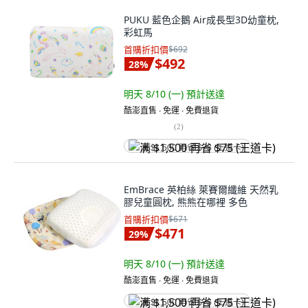
PUKU 藍色企鵝 Air成長型3D幼童枕,
彩虹馬
首購折扣價
$692
$492
28
%
明天 8/10 (一)
預計送達
酷澎直售 ∙ 免運 ∙ 免費退貨
(
2
)
满 $1,500 再省 $75 (王道卡)
EmBrace 英柏絲 萊賽爾纖維 天然乳
膠兒童圓枕, 熊熊在哪裡 多色
首購折扣價
$671
$471
29
%
明天 8/10 (一)
預計送達
酷澎直售 ∙ 免運 ∙ 免費退貨
满 $1,500 再省 $75 (王道卡)