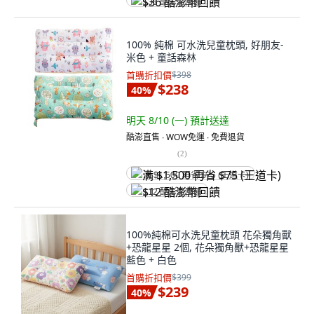
$36 酷澎幣回饋
100% 純棉 可水洗兒童枕頭, 好朋友-
米色 + 童話森林
首購折扣價
$398
$238
40
%
明天 8/10 (一)
預計送達
酷澎直售 ∙ WOW免運 ∙ 免費退貨
(
2
)
满 $1,500 再省 $75 (王道卡)
$12 酷澎幣回饋
100%純棉可水洗兒童枕頭 花朵獨角獸
+恐龍星星 2個, 花朵獨角獸+恐龍星星
藍色 + 白色
首購折扣價
$399
$239
40
%