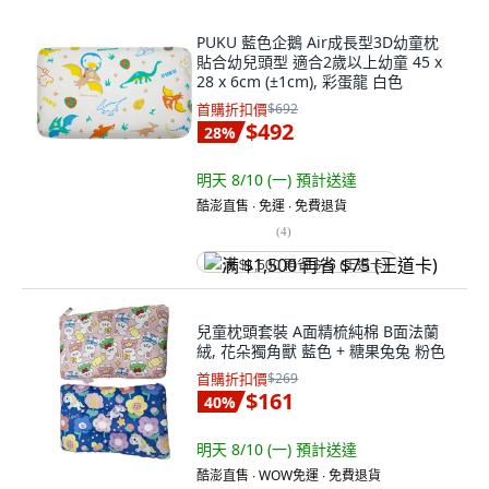
PUKU 藍色企鵝 Air成長型3D幼童枕
貼合幼兒頭型 適合2歲以上幼童 45 x
28 x 6cm (±1cm), 彩蛋龍 白色
首購折扣價
$692
$492
28
%
明天 8/10 (一)
預計送達
酷澎直售 ∙ 免運 ∙ 免費退貨
(
4
)
满 $1,500 再省 $75 (王道卡)
兒童枕頭套裝 A面精梳純棉 B面法蘭
絨, 花朵獨角獸 藍色 + 糖果兔兔 粉色
首購折扣價
$269
$161
40
%
明天 8/10 (一)
預計送達
酷澎直售 ∙ WOW免運 ∙ 免費退貨