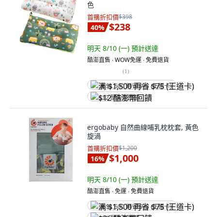
色
首購折扣價
$398
$238
40
%
明天 8/10 (一)
預計送達
酷澎直售 ∙ WOW免運 ∙ 免費退貨
(
1
)
满 $1,500 再省 $75 (王道卡)
$12 酷澎幣回饋
ergobaby 自然曲線哺乳枕枕套, 黃色
旋渦
首購折扣價
$1,200
$1,000
16
%
明天 8/10 (一)
預計送達
酷澎直售 ∙ 免運 ∙ 免費退貨
满 $1,500 再省 $75 (王道卡)