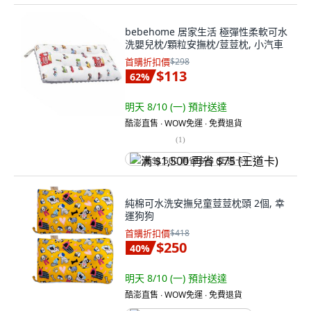
bebehome 居家生活 極彈性柔軟可水
洗嬰兒枕/顆粒安撫枕/荳荳枕, 小汽車
首購折扣價
$298
$113
62
%
明天 8/10 (一)
預計送達
酷澎直售 ∙ WOW免運 ∙ 免費退貨
(
1
)
满 $1,500 再省 $75 (王道卡)
純棉可水洗安撫兒童荳荳枕頭 2個, 幸
運狗狗
首購折扣價
$418
$250
40
%
明天 8/10 (一)
預計送達
酷澎直售 ∙ WOW免運 ∙ 免費退貨