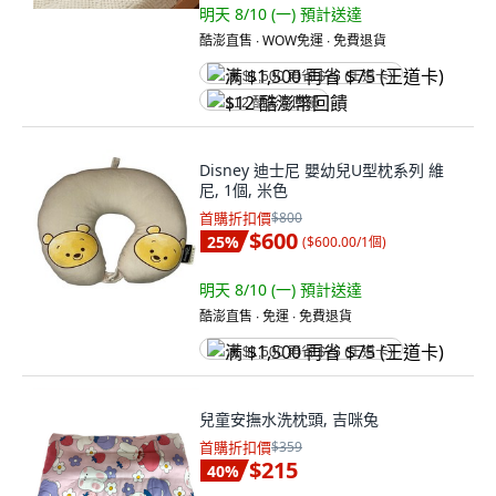
明天 8/10 (一)
預計送達
酷澎直售 ∙ WOW免運 ∙ 免費退貨
满 $1,500 再省 $75 (王道卡)
$12 酷澎幣回饋
Disney 迪士尼 嬰幼兒U型枕系列 維
尼, 1個, 米色
首購折扣價
$800
$600
25
%
(
$600.00/1個
)
明天 8/10 (一)
預計送達
酷澎直售 ∙ 免運 ∙ 免費退貨
满 $1,500 再省 $75 (王道卡)
兒童安撫水洗枕頭, 吉咪兔
首購折扣價
$359
$215
40
%