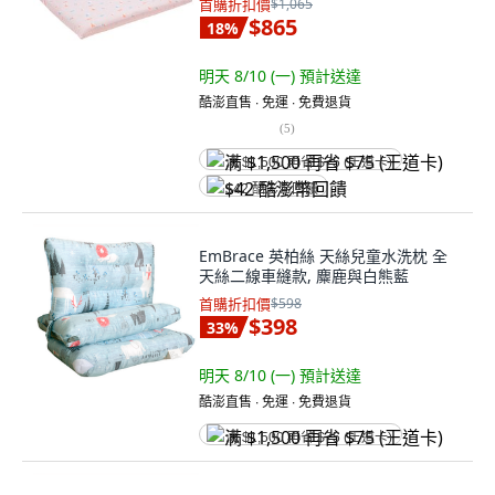
首購折扣價
$1,065
$865
18
%
明天 8/10 (一)
預計送達
酷澎直售 ∙ 免運 ∙ 免費退貨
(
5
)
满 $1,500 再省 $75 (王道卡)
$42 酷澎幣回饋
EmBrace 英柏絲 天絲兒童水洗枕 全
天絲二線車縫款, 麋鹿與白熊藍
首購折扣價
$598
$398
33
%
明天 8/10 (一)
預計送達
酷澎直售 ∙ 免運 ∙ 免費退貨
满 $1,500 再省 $75 (王道卡)