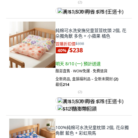
(
2
)
满 $1,500 再省 $75 (王道卡)
純棉可水洗安撫兒童荳荳枕頭 2個, 花
朵獨角獸 多色 + 小蘋果 橘色
首購折扣價
$398
$238
40
%
明天 8/10 (一)
預計送達
酷澎直售 ∙ WOW免運 ∙ 免費退貨
全新商品
,
盒損福利品 – 全新未開封
(2)
最低
214
(
2
)
满 $1,500 再省 $75 (王道卡)
$12 酷澎幣回饋
100%純棉可水洗兒童枕頭 2個, 花朵獨
角獸 藍色 + 彩虹飛馬