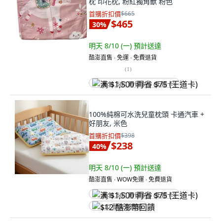
枕 印花枕, 粉紅獨角獸 粉色
首購折扣價
$665
$465
30
%
明天 8/10 (一)
預計送達
酷澎直售 ∙ 免運 ∙ 免費退貨
(
1
)
满 $1,500 再省 $75 (王道卡)
100%純棉可水洗兒童枕頭 卡通汽車 +
好朋友, 米色
首購折扣價
$398
$238
40
%
明天 8/10 (一)
預計送達
酷澎直售 ∙ WOW免運 ∙ 免費退貨
满 $1,500 再省 $75 (王道卡)
$12 酷澎幣回饋