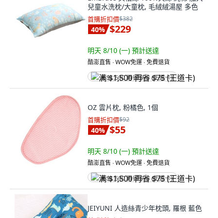
兒童水洗枕/大童枕, 毛絨絨湯屋 多色
首購折扣價
$382
$229
40
%
明天 8/10 (一)
預計送達
酷澎直售 ∙ WOW免運 ∙ 免費退貨
满 $1,500 再省 $75 (王道卡)
OZ 雲片枕, 粉橘色, 1個
首購折扣價
$92
$55
40
%
明天 8/10 (一)
預計送達
酷澎直售 ∙ WOW免運 ∙ 免費退貨
满 $1,500 再省 $75 (王道卡)
JEIYUNI 人造絲青少年枕頭, 羅根 藍色