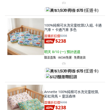
(
1
)
满 $1,500 再省 $75 (王道卡)
100%純棉可水洗兒童枕頭2入組, 卡通
汽車 + 卡通汽車 多色
首購折扣價
$398
$238
40
%
明天 8/10 (一)
預計送達
酷澎直售 ∙ WOW免運 ∙ 免費退貨
(
3
)
满 $1,500 再省 $75 (王道卡)
$12 酷澎幣回饋
Annette 100%純棉可水洗兒童枕頭,
彩虹飛馬 + 童話森林
首購折扣價
$398
$238
40
%