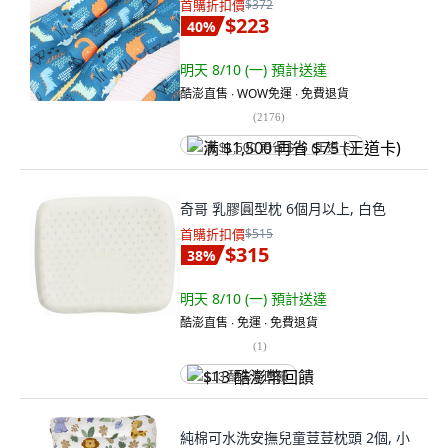
首購折扣價
$372
$223
40
%
明天 8/10 (一)
預計送達
酷澎直售 ∙ WOW免運 ∙ 免費退貨
(
2176
)
满 $1,500 再省 $75 (王道卡)
奇哥 乳膠圓型枕 6個月以上, 白色
首購折扣價
$515
$315
38
%
明天 8/10 (一)
預計送達
酷澎直售 ∙ 免運 ∙ 免費退貨
(
1
)
$13 酷澎幣回饋
純棉可水洗安撫兒童荳荳枕頭 2個, 小