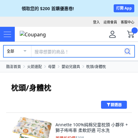
領取您的
$200
首購優惠卷!
打開 App
登入
註冊會員
客服中心
全部
酷澎首頁
火箭速配
母嬰
嬰幼兒寢具
枕頭/身體枕
枕頭/身體枕
篩選器
Annette 100%純棉兒童枕頭 小夥伴 +
獅子咘咘車 柔軟舒適 可水洗
$398