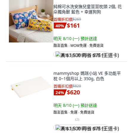
純棉可水洗安撫兒童荳荳枕頭 2個, 花
朵獨角獸 藍色 + 幸運狗狗
首購折扣價
$269
$161
40
%
明天 8/10 (一)
預計送達
酷澎直售 ∙ WOW免運 ∙ 免費退貨
满 $1,500 再省 $75 (王道卡)
mammyshop 媽咪小站 VE 多功能平
枕 0~1個月以上 350g, 白色
首購折扣價
$820
$620
24
%
明天 8/10 (一)
預計送達
酷澎直售 ∙ 免運 ∙ 免費退貨
(
2
)
满 $1,500 再省 $75 (王道卡)