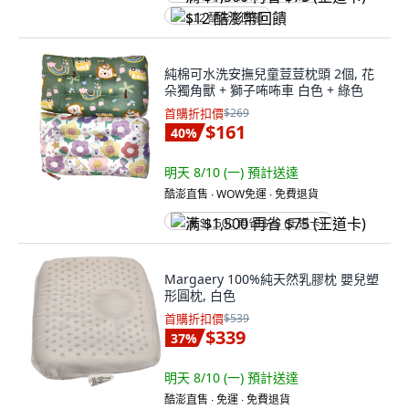
$12 酷澎幣回饋
純棉可水洗安撫兒童荳荳枕頭 2個, 花
朵獨角獸 + 獅子咘咘車 白色 + 綠色
首購折扣價
$269
$161
40
%
明天 8/10 (一)
預計送達
酷澎直售 ∙ WOW免運 ∙ 免費退貨
满 $1,500 再省 $75 (王道卡)
Margaery 100%純天然乳膠枕 嬰兒塑
形圓枕, 白色
首購折扣價
$539
$339
37
%
明天 8/10 (一)
預計送達
酷澎直售 ∙ 免運 ∙ 免費退貨