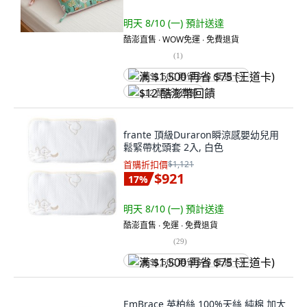
明天 8/10 (一)
預計送達
酷澎直售 ∙ WOW免運 ∙ 免費退貨
(
1
)
满 $1,500 再省 $75 (王道卡)
$12 酷澎幣回饋
frante 頂級Duraron瞬涼感嬰幼兒用
鬆緊帶枕頭套 2入, 白色
首購折扣價
$1,121
$921
17
%
明天 8/10 (一)
預計送達
酷澎直售 ∙ 免運 ∙ 免費退貨
(
29
)
满 $1,500 再省 $75 (王道卡)
EmBrace 英柏絲 100%天絲 純棉 加大