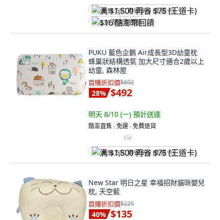
满 $1,500 再省 $75 (王道卡)
$16 酷澎幣回饋
PUKU 藍色企鵝 Air成長型3D幼童枕
蜂巢狀結構透氣 加大尺寸適合2歲以上
幼童, 森林屋
首購折扣價
$692
$492
28
%
明天 8/10 (一)
預計送達
酷澎直售 ∙ 免運 ∙ 免費退貨
(
5
)
满 $1,500 再省 $75 (王道卡)
New Star 明日之星 幸福招財貓咪嬰兒
枕, 天空藍
首購折扣價
$225
$135
40
%