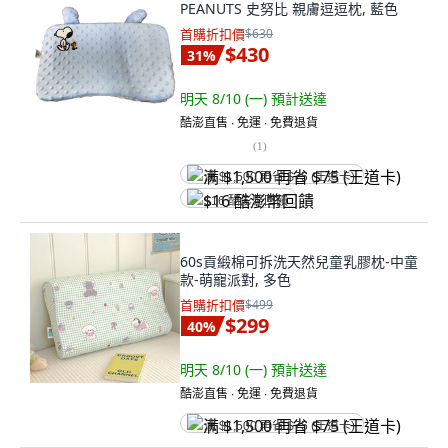
PEANUTS 史努比 親膚逗逗枕, 藍色
首購折扣價
$630
$430
31
%
明天 8/10 (一)
預計送達
酷澎直售 ∙ 免運 ∙ 免費退貨
(
1
)
满 $1,500 再省 $75 (王道卡)
$16 酷澎幣回饋
60s貢緞棉可拆洗天然兒童乳膠枕-中童
款-萌寵派對, 多色
首購折扣價
$499
$299
40
%
明天 8/10 (一)
預計送達
酷澎直售 ∙ 免運 ∙ 免費退貨
满 $1,500 再省 $75 (王道卡)