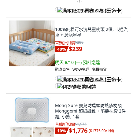
(
1
)
满 $1,500 再省 $75 (王道卡)
100%純棉可水洗兒童枕頭 2個, 卡通汽
車 + 恐龍星星
首購折扣價
$399
$239
40
%
明天 8/10 (一)
預計送達
酷澎直售 ∙ WOW免運 ∙ 免費退貨
满 $1,500 再省 $75 (王道卡)
$12 酷澎幣回饋
Mong Sure 嬰兒防扁頭防熱疹枕頭
Monggomi 超細纖維 + 隨機枕套 2件
組, 小熊, 1套
首購折扣價
$1,976
$1,776
10
%
(
$1776.00/1個
)