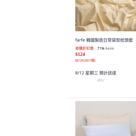
farfe 韓國製造日常袋型枕頭套
首購折扣價
71
%
$434
$124
(
$124.00/1個
)
8/12 星期三
預計送達
(
61
)