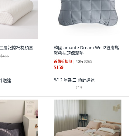
ng 三層記憶棉枕頭套
韓國 amante Dream Well2親膚鬆
緊帶枕頭保潔墊
$465
首購折扣價
40
%
$265
$159
8/12 星期三
預計送達
計送達
(
23
)
)