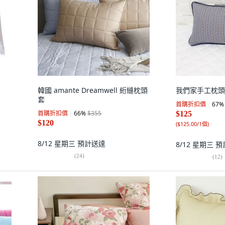
韓國 amante Dreamwell 絎縫枕頭
我們家手工枕頭
套
首購折扣價
67
%
首購折扣價
66
%
$355
$125
$120
(
$125.00/1個
)
8/12 星期三
預計送達
8/12 星期三
預
(
24
)
(
12
)