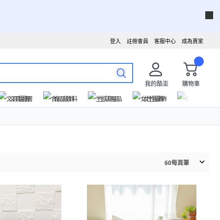
登入
註冊會員
客服中心
成為賣家
我的酷澎
購物車
文具圖書
食品飲料
生活用品
女性服飾
運動戶外
60
每頁筆