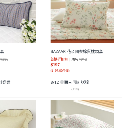
套
BAZAAR 花朵圖案棉質枕頭套
$386
首購折扣價
78
%
$912
$197
(
$197.00/1個
)
計送達
8/12 星期三
預計送達
(
119
)