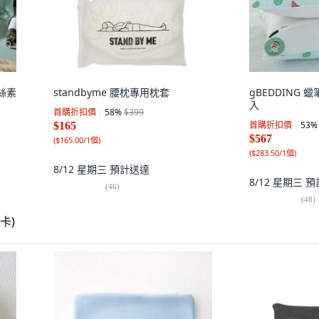
天絲素
standbyme 腰枕專用枕套
gBEDDING 
入
首購折扣價
58
%
$399
首購折扣價
53
%
$165
$567
(
$165.00/1個
)
(
$283.50/1個
)
8/12 星期三
預計送達
8/12 星期三
預
(
46
)
(
48
)