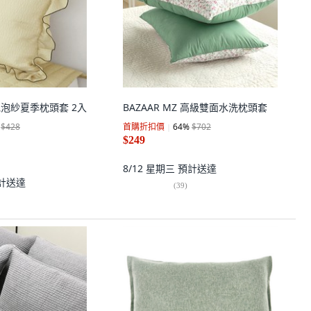
感泡泡紗夏季枕頭套 2入
BAZAAR MZ 高級雙面水洗枕頭套
$428
首購折扣價
64
%
$702
$249
8/12 星期三
預計送達
計送達
(
39
)