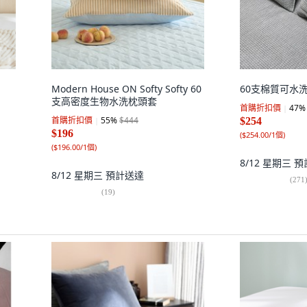
Modern House ON Softy Softy 60
60支棉質可水
支高密度生物水洗枕頭套
首購折扣價
47
%
首購折扣價
55
%
$444
$254
$196
(
$254.00/1個
)
(
$196.00/1個
)
8/12 星期三
預
8/12 星期三
預計送達
(
271
(
19
)