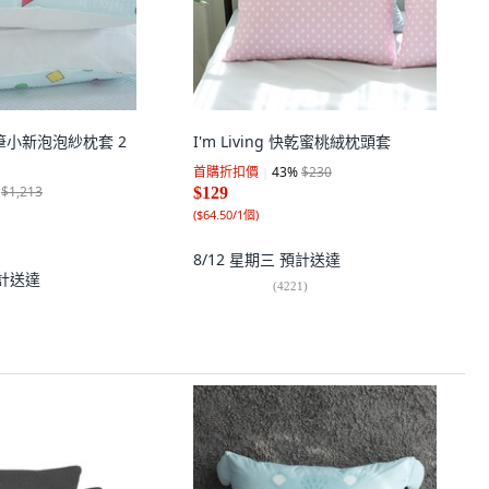
蠟筆小新泡泡紗枕套 2
I'm Living 快乾蜜桃絨枕頭套
首購折扣價
43
%
$230
$1,213
$129
(
$64.50/1個
)
8/12 星期三
預計送達
計送達
(
4221
)