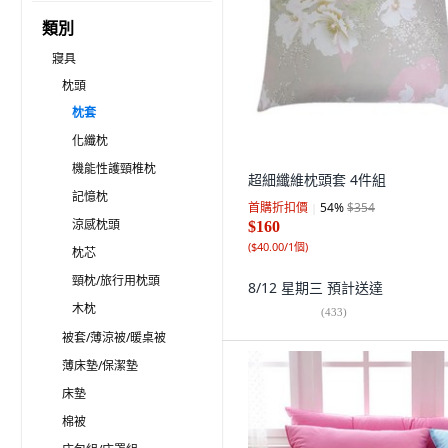
類別
寢具
枕頭
枕套
化纖枕
機能性護頸椎枕
超細纖維枕頭套 4件組
記憶枕
首購折扣價
54
%
$354
涼感枕頭
$160
(
$40.00/1個
)
枕芯
頸枕/旅行用枕頭
8/12 星期三
預計送達
木枕
(
433
)
被套/薄涼被/暖桌被
薄床墊/保潔墊
床墊
棉被