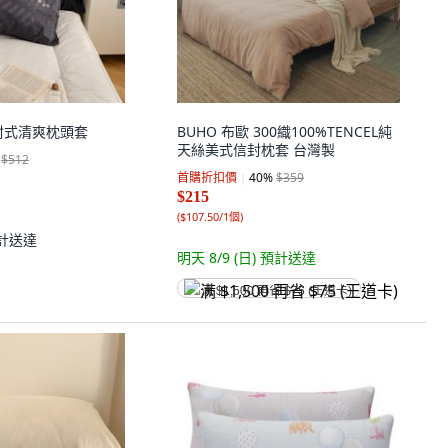
封式清爽枕頭套
BUHO 布歐 300織100%TENCEL純
天絲美式信封枕套 台灣製
$512
首購折扣價
40
%
$359
$215
(
$107.50/1個
)
計送達
明天 8/9 (日)
預計送達
满 $1,500 再省 $75 (王道卡)