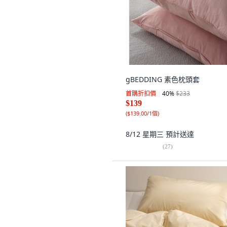
gBEDDING 素色枕頭套
首購折扣價
40
%
$233
$139
(
$139.00/1個
)
8/12 星期三
預計送達
(
27
)