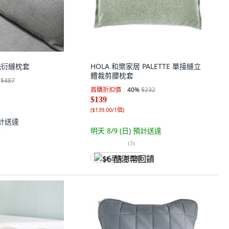
洗衍縫枕套
HOLA 和樂家居 PALETTE 單接縫立
體裁剪腰枕套
$487
首購折扣價
40
%
$232
$139
(
$139.00/1個
)
計送達
明天 8/9 (日)
預計送達
)
(
3
)
$6 酷澎幣回饋