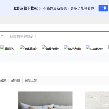
立即前往下載App
不錯過最新優惠、更多功能等著你！
下載
嬰幼兒
保健醫療
美妝保養
個人清潔
玩具休閒
格最高
最熱銷
最新上架