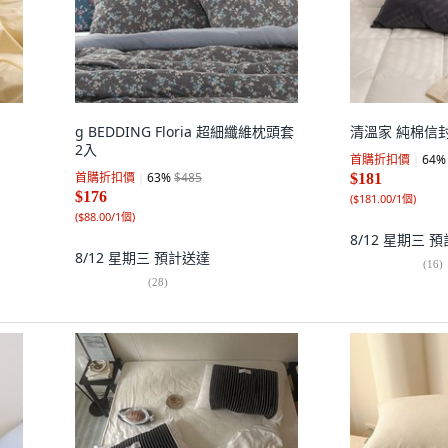
g BEDDING Floria 超細纖維枕頭套
清溫家 純棉信
2入
首購折扣價
64
%
首購折扣價
63
%
$485
$181
$176
(
$181.00/1個
)
(
$88.00/1個
)
8/12 星期三
預
8/12 星期三
預計送達
(
16
)
(
28
)