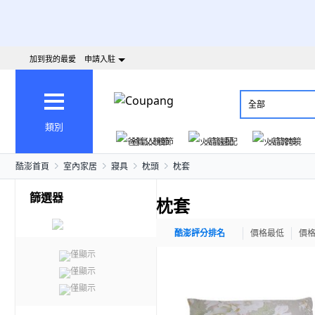
加到我的最愛
申請入駐
全部
類別
爸氣父親節
火箭速配
火箭跨境
酷澎首頁
室內家居
寢具
枕頭
枕套
篩選器
枕套
酷澎評分排名
價格最低
價
僅顯示
僅顯示
僅顯示