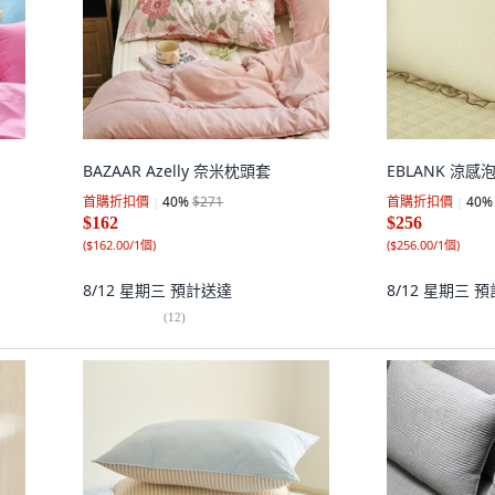
BAZAAR Azelly 奈米枕頭套
EBLANK 涼
首購折扣價
40
%
$271
首購折扣價
40
%
$162
$256
(
$162.00/1個
)
(
$256.00/1個
)
8/12 星期三
預計送達
8/12 星期三
預
(
12
)