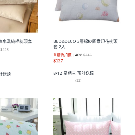
條紋水洗純棉枕頭套
BED&DECO 3層綿紗圖案印花枕頭
套 2入
$423
首購折扣價
40
%
$213
$127
8/12 星期三
預計送達
計送達
(
22
)