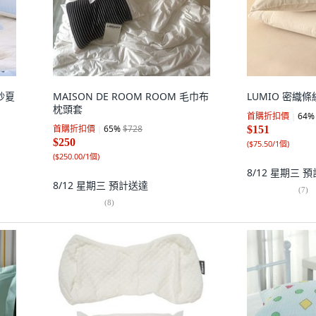
泡紗夏
MAISON DE ROOM ROOM 毛巾布
LUMIO 密織
枕頭套
首購折扣價
64
%
首購折扣價
65
%
$728
$151
$250
(
$75.50/1個
)
(
$250.00/1個
)
8/12 星期三
預
8/12 星期三
預計送達
(
7
)
(
8
)