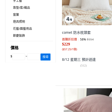
手工藝
靠墊/套/織品
窗簾
燈具照明
花藝/園藝用品
comet 防水枕頭套
節慶裝飾
首購折扣價
58
%
$554
$229
價格
(
$57.25/1個
)
$
~
搜尋
8/12 星期三
預計送達
(
512
)