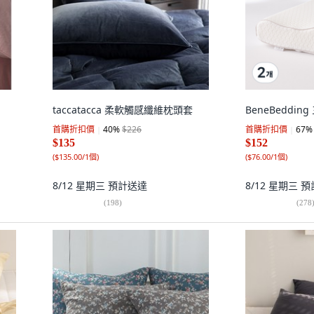
taccatacca 柔軟觸感纖維枕頭套
BeneBeddi
首購折扣價
40
%
$226
首購折扣價
67
%
$135
$152
(
$135.00/1個
)
(
$76.00/1個
)
8/12 星期三
預計送達
8/12 星期三
預
(
198
)
(
278