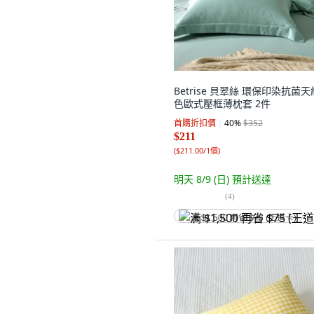
Betrise 貝翠絲 環保印染抗菌
色歐式壓框薄枕套 2件
首購折扣價
40
%
$352
$211
(
$211.00/1個
)
明天 8/9 (日)
預計送達
(
4
)
满 $1,500 再省 $75 (王道卡)