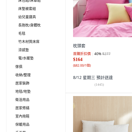
床包組/床罩組
床墊被套組
幼兒童寢具
長抱枕/身體枕
毛毯
竹木材質床席
枕頭套
涼感墊
首購折扣價
40
%
$277
電/水暖墊
$164
(
$82.00/1個
)
傢俱
收納/整理
8/12 星期三
預計送達
居家裝飾
(
1445
)
地毯/地墊
衛浴用品
居家修繕
室內拖鞋
保暖用品