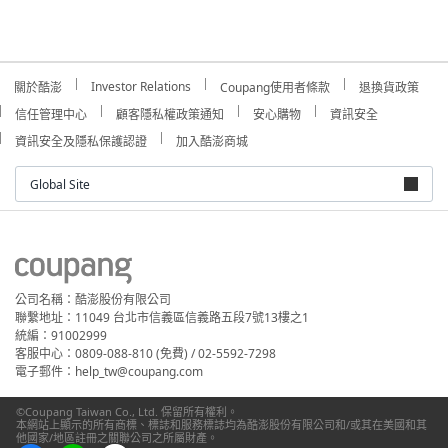
Investor Relations
關於酷澎
Coupang使用者條款
退換貨政策
信任管理中心
顧客隱私權政策通知
安心購物
資訊安全
資訊安全及隱私保護認證
加入酷澎商城
Global Site
公司名稱：酷澎股份有限公司
聯繫地址：11049 台北市信義區信義路五段7號13樓之1
統編：91002999
客服中心：0809-088-810 (免費) / 02-5592-7298
電子郵件：help_tw@coupang.com
©Coupang Taiwan Co., Ltd. 保留所有權利。
本網站上顯示的所有商標、標誌和服務標誌均為酷澎股份有限公司和/或其在美國和其
他國家/地區註冊之關聯公司之所屬財產。