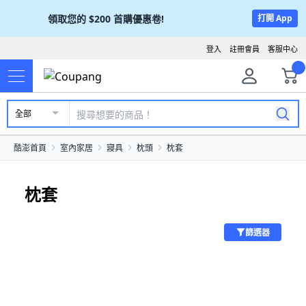
領取您的
$200
首購優惠卷!
打開 App
登入
註冊會員
客服中心
全部
酷澎首頁
室內家居
寢具
枕頭
枕套
枕套
篩選器