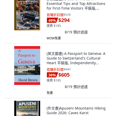
Essential Tips and Top Attractions
for First-Time Visitors 平裝版,
Independently Published, 英文
首購折扣價
$578
$294
49
%
運費 $195
8/19
預計送達
WOW免運
(英文圖書) A Passport to Geneva: A
Guide to Switzerland's Cultural
Heart 平裝版, Independently
Published, 英文
首購折扣價
$947
$605
36
%
運費 $195
8/19
預計送達
免運
(外文書)Apuseni Mountains Hiking
Guide 2026: Caves Karst