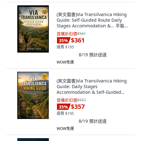
(英文圖書)Via Transilvanica Hiking
Guide: Self-Guided Route Daily
Stages Accommodation &... 平裝版,
Independently Published, 英文
首購折扣價
$561
$361
35
%
運費 $195
8/19
預計送達
WOW免運
(英文圖書)Via Transilvanica Hiking
Guide: Daily Stages
Accommodation & Self-Guided
Route... 平裝版, Independently
首購折扣價
$557
Published, 英文
$357
35
%
運費 $195
8/19
預計送達
WOW免運