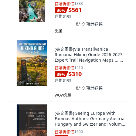
DK Publishing (Dorling Kind..., 英文
首購折扣價
$883
$561
36
%
運費 $195
8/19
預計送達
免運
(英文圖書)Via Transilvanica
Romania Hiking Guide 2026-2027:
Expert Trail Navigation Maps ... 平
裝版, Independently Published,
首購折扣價
$510
English, Paperback
$310
39
%
運費 $195
8/19
預計送達
WOW免運
(英文圖書) Seeing Europe With
Famous Authors: Germany Austria-
Hungary and Switzerland; Volume
6; Pt. 2 平裝版, Legare Street Press,
首購折扣價
$600
英文