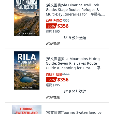
(英文圖書)Via Dinarica Trail Trek
Guide: Stage Routes Refuges &
Multi-Day Itineraries for... 平裝版,
Independently Published, 英文
首購折扣價
$556
$356
35
%
運費 $195
8/19
預計送達
WOW免運
(英文圖書)Rila Mountains Hiking
Guide: Seven Rila Lakes Route
Guide & Planning for First-T... 平裝
版, Independently Published, 英文
首購折扣價
$556
$356
35
%
運費 $195
8/19
預計送達
WOW免運
(英文圖書)Touring Switzerland by