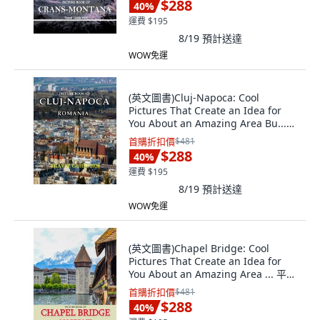
$288
40
%
運費 $195
8/19
預計送達
WOW免運
(英文圖書)Cluj-Napoca: Cool
Pictures That Create an Idea for
You About an Amazing Area Bu...
平裝版, Independently Published,
首購折扣價
$481
英文
$288
40
%
運費 $195
8/19
預計送達
WOW免運
(英文圖書)Chapel Bridge: Cool
Pictures That Create an Idea for
You About an Amazing Area ... 平裝
版, Independently Published, 英文
首購折扣價
$481
$288
40
%