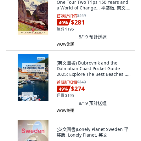
One Tour Two Trips 150 Years and
a World of Change... 平裝版, 英文,
John Murray Business
首購折扣價
$469
$281
40
%
運費 $195
8/19
預計送達
WOW免運
(英文圖書) Dubrovnik and the
Dalmatian Coast Pocket Guide
2025: Explore The Best Beaches ...
平裝版, Independently Published,
首購折扣價
$540
英文
$274
49
%
運費 $195
8/19
預計送達
WOW免運
(英文圖書)Lonely Planet Sweden 平
裝版, Lonely Planet, 英文