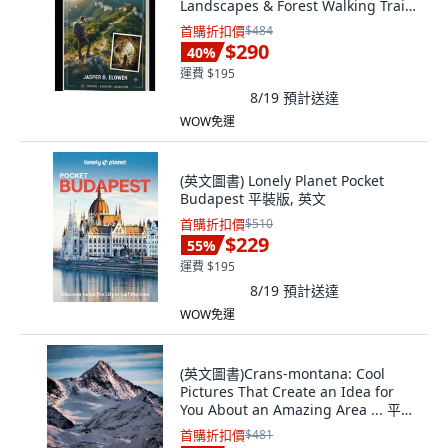
Landscapes & Forest Walking Trails
Paperback, Independently
首購折扣價
$484
Published, English
$290
40
%
運費 $195
8/19
預計送達
WOW免運
(英文圖書) Lonely Planet Pocket
Budapest 平裝版, 英文
首購折扣價
$510
$229
55
%
運費 $195
8/19
預計送達
WOW免運
(英文圖書)Crans-montana: Cool
Pictures That Create an Idea for
You About an Amazing Area ... 平裝
版, Independently Published, 英文
首購折扣價
$481