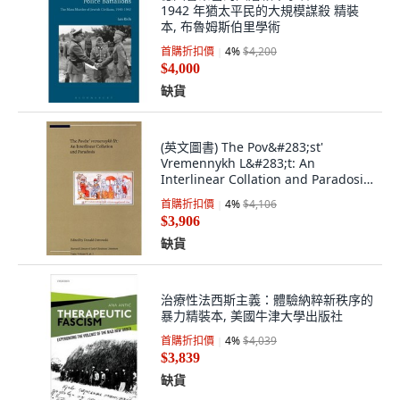
1942 年猶太平民的大規模謀殺 精裝
本, 布魯姆斯伯里學術
首購折扣價
4
%
$4,200
$4,000
缺貨
(英文圖書) The Pov&#283;st'
Vremennykh L&#283;t: An
Interlinear Collation and Paradosis
精裝版, Harvard Ukrainian
首購折扣價
4
%
$4,106
Research ..., 英文
$3,906
缺貨
治療性法西斯主義：體驗納粹新秩序的
暴力精裝本, 美國牛津大學出版社
首購折扣價
4
%
$4,039
$3,839
缺貨