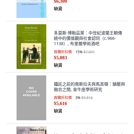
$6,300
缺貨
多莫斯‧博勒茲萊：中世紀波蘭王朝傳
統中的價值觀與社會認同（c.966-
1138）, 布里爾學術酒吧
首購折扣價
15
%
$7,001
$5,883
缺貨
鐵託之前的南斯拉夫與馬其頓：鎮壓與
融合之間, 金牛座學術研究
首購折扣價
3
%
$5,816
$5,616
缺貨