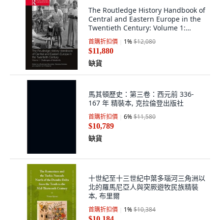
The Routledge History Handbook of
Central and Eastern Europe in the
Twentieth Century: Volume 1:
Cha... 精裝版, 英文
首購折扣價
1
%
$12,080
$11,880
缺貨
馬其頓歷史：第三卷：西元前 336-
167 年 精裝本, 克拉倫登出版社
首購折扣價
6
%
$11,580
$10,789
缺貨
十世紀至十三世紀中葉多瑙河三角洲以
北的羅馬尼亞人與突厥遊牧民族精裝
本, 布里爾
首購折扣價
1
%
$10,384
$10,184