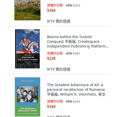
Independently Published, 英文
首購折扣價
49
%
$323
$164
8/19
預計送達
Bosnia before the Turkish
Conquest 平裝版, Createspace
Independent Publishing Platform,
英文
首購折扣價
40
%
$381
$228
8/19
預計送達
The Greatest Adventure of All: a
personal recollection of Romania
平裝版, William R. Steinmetz, 英文
首購折扣價
49
%
$284
$144