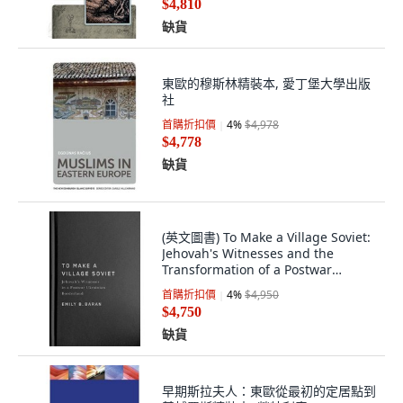
$4,810
缺貨
東歐的穆斯林精裝本, 愛丁堡大學出版
社
首購折扣價
4
%
$4,978
$4,778
缺貨
(英文圖書) To Make a Village Soviet:
Jehovah's Witnesses and the
Transformation of a Postwar
Ukrainian B... 精裝版, McGill-
首購折扣價
4
%
$4,950
Queen's University P..., 英文
$4,750
缺貨
早期斯拉夫人：東歐從最初的定居點到