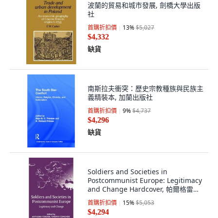
波蘭的貿易和城市發展, 劍橋大學出版
社
首購折扣價
13
%
$5,027
$4,332
缺貨
南斯拉夫衝突：歷史宗教種族與民族主
義精裝本, 加蘭出版社
首購折扣價
9
%
$4,737
$4,296
缺貨
Soldiers and Societies in
Postcommunist Europe: Legitimacy
and Change Hardcover, 帕爾格雷夫·
麥克米倫
首購折扣價
15
%
$5,053
$4,294