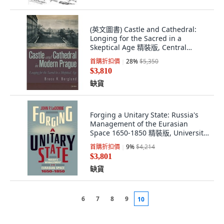
(英文圖書) Castle and Cathedral:
Longing for the Sacred in a
Skeptical Age 精裝版, Central
European University..., 英文
首購折扣價
28
%
$5,350
$3,810
缺貨
Forging a Unitary State: Russia's
Management of the Eurasian
Space 1650-1850 精裝版, University
of Toronto Press, 英文
首購折扣價
9
%
$4,214
$3,801
缺貨
6
7
8
9
10