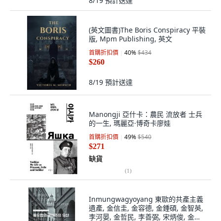
8/19
預計送達
(英文圖書)The Boris Conspiracy 平裝
版, Mpm Publishing, 英文
首購折扣價
40
%
$434
$260
8/19
預計送達
Manongji 亞什卡：農民 流放者 士兵
的一生, 瑪麗亞·博奇卡廖娃
首購折扣價
49
%
$540
$271
缺貨
(
1
)
Inmungwagyoyang 東歐的共產主義
遺產, 金信圭, 金容德, 金鍾碩, 金智英,
李河晏, 金哲民, 李善弼, 宋炳俊, 金相