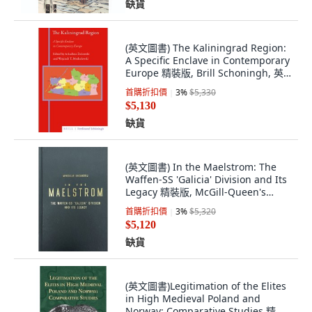
缺貨
(英文圖書) The Kaliningrad Region:
A Specific Enclave in Contemporary
Europe 精裝版, Brill Schoningh, 英
文
首購折扣價
3
%
$5,330
$5,130
缺貨
(英文圖書) In the Maelstrom: The
Waffen-SS 'Galicia' Division and Its
Legacy 精裝版, McGill-Queen's
University P..., 英文
首購折扣價
3
%
$5,320
$5,120
缺貨
(英文圖書)Legitimation of the Elites
in High Medieval Poland and
Norway: Comparative Studies 精裝