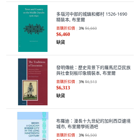
多瑙河中部的城鎮和鄉村 1526-1690
精裝本, 布里爾
首購折扣價
3
%
$6,660
$6,460
缺貨
發明傳統：歷史背景下的羅馬尼亞民族
與社會刻板印象精裝本, 布里爾
首購折扣價
3
%
$6,513
$6,313
缺貨
布羅迪：漫長十九世紀的加利西亞邊境
城市, 布里爾學術酒吧
首購折扣價
3
%
$6,500