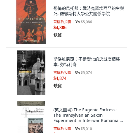
恐怖的烏托邦：戰時克羅埃西亞的生與
死, 羅徹斯特大學公共關係學院
首購折扣價
3
%
$5,086
$4,886
缺貨
斯洛維尼亞：不斷變化的忠誠度精裝
本, 勞特利奇
首購折扣價
3
%
$5,074
$4,874
缺貨
(英文圖書) The Eugenic Fortress:
The Transylvanian Saxon
Experiment in Interwar Romania 精
裝版, Central European
首購折扣價
3
%
$5,010
University..., 英文