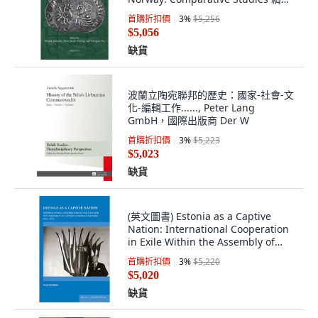
版, Brepols Publishers, 英文
首購折扣價
3
%
$5,256
$5,056
缺貨
波蘭立陶宛聯邦的歷史：國家-社會-文
化-編輯工作......, Peter Lang
GmbH，國際出版商 Der W
首購折扣價
3
%
$5,223
$5,023
缺貨
(英文圖書) Estonia as a Captive
Nation: International Cooperation
in Exile Within the Assembly of
Captiv... 精裝版, Brill Schoningh, 英
首購折扣價
3
%
$5,220
文
$5,020
缺貨