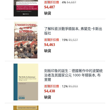
首購折扣價
4
%
$4,687
$4,487
缺貨
了解科索沃戰爭精裝本, 弗蘭克·卡斯出
版社
首購折扣價
19
%
$5,527
$4,463
缺貨
刻板印象的誕生：德國著作中的波蘭統
治者及其國家公元 1000 年精裝本, 布
里爾
首購折扣價
12
%
$5,053
$4,438
缺貨