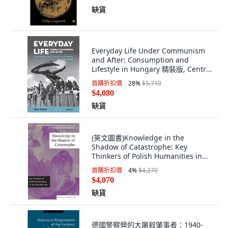
缺貨
Everyday Life Under Communism
and After: Consumption and
Lifestyle in Hungary 精裝版, Central
European University..., 英文
首購折扣價
28
%
$5,710
$4,080
缺貨
(英文圖書)Knowledge in the
Shadow of Catastrophe: Key
Thinkers of Polish Humanities in
the... 精裝版, Brill Schoningh, 英文
首購折扣價
4
%
$4,270
$4,070
缺貨
德國警察營的大屠殺肇事者：1940-