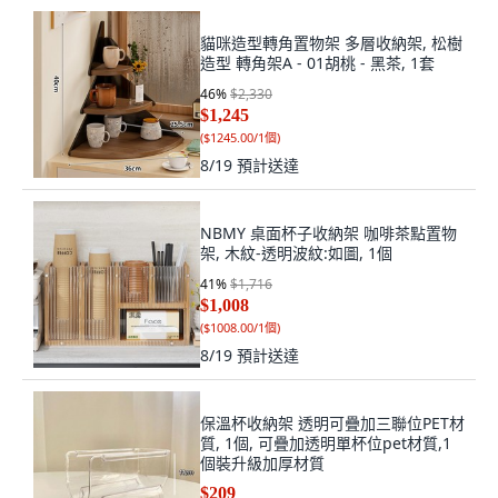
貓咪造型轉角置物架 多層收納架, 松樹
造型 轉角架A - 01胡桃 - 黑茶, 1套
46
%
$2,330
$1,245
(
$1245.00/1個
)
8/19
預計送達
NBMY 桌面杯子收納架 咖啡茶點置物
架, 木紋-透明波紋:如圖, 1個
41
%
$1,716
$1,008
(
$1008.00/1個
)
8/19
預計送達
保溫杯收納架 透明可疊加三聯位PET材
質, 1個, 可疊加透明單杯位pet材質,1
個裝升級加厚材質
$209