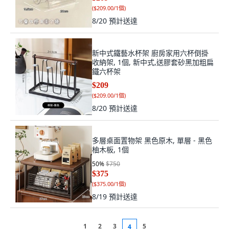
(
$209.00/1個
)
8/20
預計送達
新中式鐵藝水杯架 廚房家用六杯倒掛
收納架, 1個, 新中式,送膠套砂黑加粗扁
鐵六杯架
$209
(
$209.00/1個
)
8/20
預計送達
多層桌面置物架 黑色原木, 單層 - 黑色
柚木板, 1個
50
%
$750
$375
(
$375.00/1個
)
8/19
預計送達
1
2
3
5
4