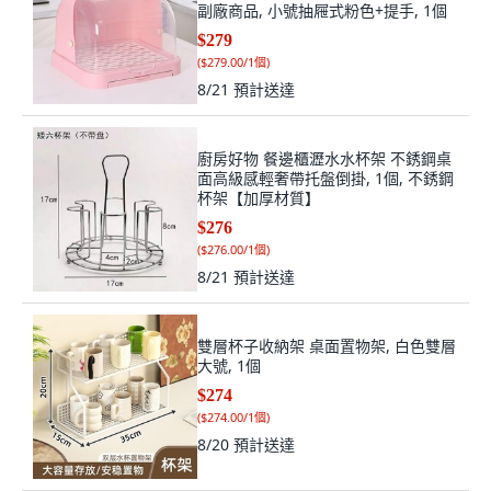
副廠商品, 小號抽屜式粉色+提手, 1個
$279
(
$279.00/1個
)
8/21
預計送達
廚房好物 餐邊櫃瀝水水杯架 不銹鋼桌
面高級感輕奢帶托盤倒掛, 1個, 不銹鋼
杯架【加厚材質】
$276
(
$276.00/1個
)
8/21
預計送達
雙層杯子收納架 桌面置物架, 白色雙層
大號, 1個
$274
(
$274.00/1個
)
8/20
預計送達