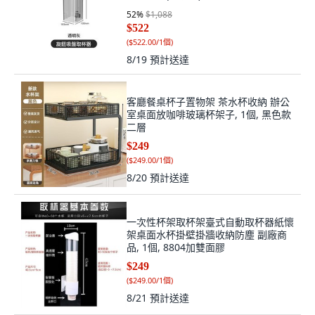
52
%
$1,088
$522
(
$522.00/1個
)
8/19
預計送達
客廳餐桌杯子置物架 茶水杯收納 辦公
室桌面放咖啡玻璃杯架子, 1個, 黑色款
二層
$249
(
$249.00/1個
)
8/20
預計送達
一次性杯架取杯架臺式自動取杯器紙懷
架桌面水杯掛壁掛牆收納防塵 副廠商
品, 1個, 8804加雙面膠
$249
(
$249.00/1個
)
8/21
預計送達