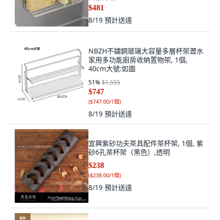
$481
8/19
預計送達
NBZH不鏽鋼玻璃大容量多層杯架瀝水
家用多功能廚房收納置物架, 1個,
40cm大號:如圖
51
%
$1,555
$747
(
$747.00/1個
)
8/19
預計送達
宜興紫砂功夫茶具配件茶杯架, 1個, 紫
砂6孔茶杯架（黑色）,透明
$238
(
$238.00/1個
)
8/19
預計送達