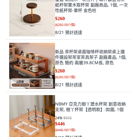
紙杯架實木取杯架 副廠商品, 1個, 一次
性紙杯架-單杯 金色柱
$260
(
$260.00/1個
)
8/21
預計送達
新品 茶杯架桌面咖啡杯收納架桌上擺
件擺設架茶室茶具架子 副廠產品, 1個,
原色 簡約 兩層39.8CM長, 原色
$260
(
$260.00/1個
)
8/21
預計送達
NBMY 亞克力樹丫瀝水杯架 創意收納
支架, 樹丫杯架【透明款】:如圖, 1個
24
%
$592
$446
(
$446.00/1個
)