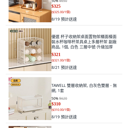
50
%
$650
$325
(
$325.00/1個
)
8/19
預計送達
優選 杯子收納架桌面置物架櫃面檯面
裝水杯咖啡杯茶具桌上多層杯架 副廠
商品, 1個, 白色 三層中號-升級加厚
$321
(
$321.00/1個
)
8/21
預計送達
TAWELL 雙層收納架, 白灰色雙層 - 無
網, 1套
50
%
$620
$310
(
$310.00/1個
)
8/19
預計送達