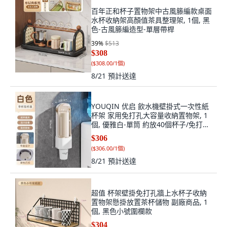
百年正和杯子置物架中古風籐編款桌面
水杯收納架高顏值茶具整理架, 1個, 黑
色-古風籐編造型-單層帶桿
39
%
$513
$308
(
$308.00/1個
)
8/21
預計送達
YOUQIN 优启 飲水機壁掛式一次性紙
杯架 家用免打孔大容量收納置物架, 1
個, 優雅白-單筒 約放40個杯子/免打孔,
優雅白
$306
(
$306.00/1個
)
8/21
預計送達
超值 杯架壁掛免打孔牆上水杯子收納
置物架懸掛放置茶杯儲物 副廠商品, 1
個, 黑色小號圍欄款
$304