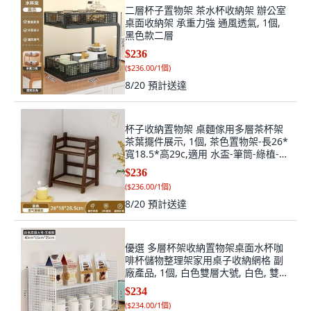
二層杯子置物架 茶水杯收納架 辦公室
桌面收納架 承重力強 通風透氣, 1個,
黑色款二層
$236
(
$236.00/1個
)
8/20
預計送達
杯子收納置物架 桌麵傢用多層茶杯架
茶葉擺件展示, 1個, 茶色置物架-長26*
寬18.5*高29c,適用 水盃-筆筒-綠植-擺
件 -全網, 茶色, 長26*寬18.5*高29c
$236
(
$236.00/1個
)
8/20
預計送達
優選 多層杯架收納置物架桌面水杯咖
啡杯儲物整理架家用桌子收納網格 副
廠產品, 1個, 白色雙層大號, 白色, 雙層
大號
$234
(
$234.00/1個
)