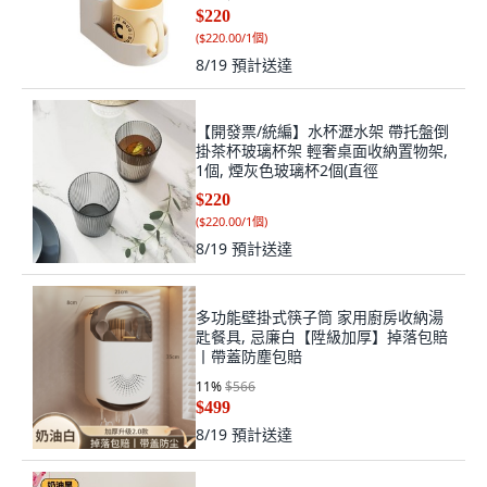
$220
(
$220.00/1個
)
8/19
預計送達
【開發票/統編】水杯瀝水架 帶托盤倒
掛茶杯玻璃杯架 輕奢桌面收納置物架,
1個, 煙灰色玻璃杯2個(直徑
$220
(
$220.00/1個
)
8/19
預計送達
多功能壁掛式筷子筒 家用廚房收納湯
匙餐具, 忌廉白【陞級加厚】掉落包賠
丨帶蓋防塵包賠
11
%
$566
$499
8/19
預計送達