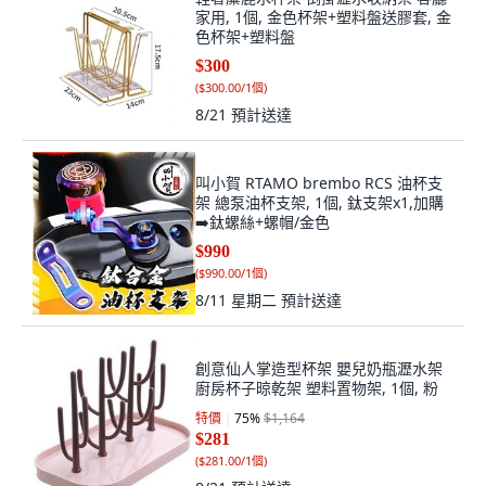
家用, 1個, 金色杯架+塑料盤送膠套, 金
色杯架+塑料盤
$300
(
$300.00/1個
)
8/21
預計送達
叫小賀 RTAMO brembo RCS 油杯支
架 總泵油杯支架, 1個, 鈦支架x1,加購
➡️鈦螺絲+螺帽/金色
$990
(
$990.00/1個
)
8/11 星期二
預計送達
創意仙人掌造型杯架 嬰兒奶瓶瀝水架
廚房杯子晾乾架 塑料置物架, 1個, 粉
特價
75
%
$1,164
$281
(
$281.00/1個
)