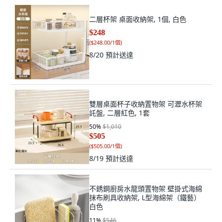
二層杯架 桌面收納架, 1個, 白色
$248
(
$248.00/1個
)
8/20
預計送達
雙層桌面杯子收納置物架 可瀝水杯架
託盤, 二層紅色, 1套
50
%
$1,010
$505
(
$505.00/1個
)
8/19
預計送達
不銹鋼廚房水龍頭置物架 壁掛式海綿
抹布刷具收納架, L型海綿架（鐵藝）
白色
11
%
$546