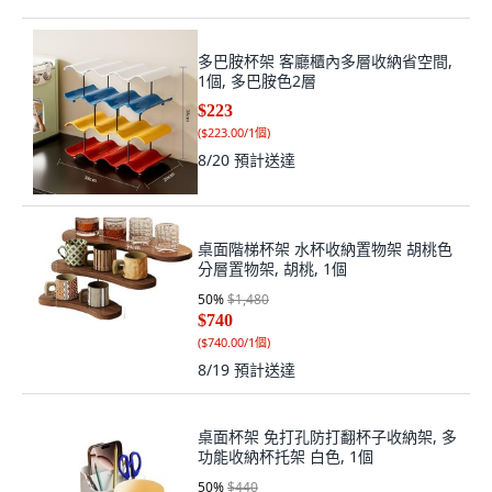
多巴胺杯架 客廳櫃內多層收納省空間,
1個, 多巴胺色2層
$223
(
$223.00/1個
)
8/20
預計送達
桌面階梯杯架 水杯收納置物架 胡桃色
分層置物架, 胡桃, 1個
50
%
$1,480
$740
(
$740.00/1個
)
8/19
預計送達
桌面杯架 免打孔防打翻杯子收納架, 多
功能收納杯托架 白色, 1個
50
%
$440