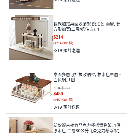
長款加寬桌面收納架 奶油色 兩層, 长
方形加宽(二层/奶油白), 1
$214
(
$214.00/1個
)
8/19
預計送達
桌面多層可抽拉收納架, 柚木色單層 -
白色網, 1個
50
%
$960
$480
(
$480.00/1個
)
8/19
預計送達
新款復古楠竹亞克力杯架置物架, 1個,
原木色-二層30公分【亞克力懸浮架】