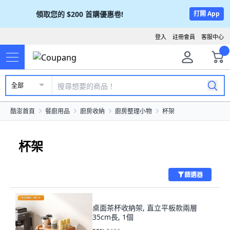
領取您的
$200
首購優惠卷!
打開 App
登入
註冊會員
客服中心
全部
酷澎首頁
餐廚用品
廚房收納
廚房整理小物
杯架
杯架
篩選器
桌面茶杯收納架, 直立平板款兩層
35cm長, 1個