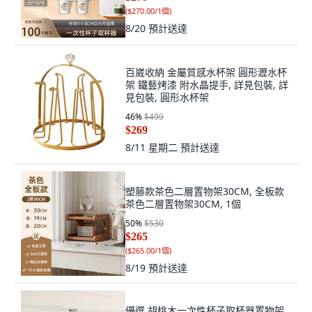
(
$270.00/1個
)
8/20
預計送達
百崴收納 金屬質感水杯架 圓形瀝水杯
架 鐵藝烤漆 附水晶提手, 詳見包裝, 詳
見包裝, 圓形水杯架
46
%
$499
$269
8/11 星期二
預計送達
塑藤款茶色二層置物架30CM, 全板款
茶色二層置物架30CM, 1個
50
%
$530
$265
(
$265.00/1個
)
8/19
預計送達
優選 胡桃木一次性杯子取杯器置物架