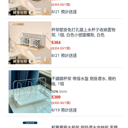
(
$304.00/1個
)
8/21
預計送達
杯架壁掛免打孔牆上水杯子收納置物
架, 1個, 白色小號圍欄款, 白色
$304
(
$304.00/1個
)
8/21
預計送達
不鏽鋼杯架 帶接水盤 倒掛瀝水, 簡約
版, 1個
50
%
$600
$300
(
$300.00/1個
)
8/19
預計送達
輕奢麋鹿水杯架 倒掛瀝水收納架 客廳