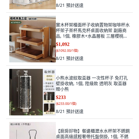
8/21
預計送達
實木杯架檯面杯子收納置物架咖啡杯水
杯架子茶杯馬克杯桌面收納架 副廠商
品, 1個, 橡膠木+水晶層板 三層櫻桃木
色42C, 櫻桃木色
$1,092
(
$1092.00/1個
)
8/21
預計送達
小熊水波紋取盃器 一次性杯子 免打孔
壁掛收納, 1個, 陞級款 透明灰 取盃器
贈小熊
$233
(
$233.00/1個
)
8/21
預計送達
【廚房好物】餐邊櫃瀝水水杯架不銹鋼
桌面高級感輕奢帶托盤倒掛, 1個, 不銹