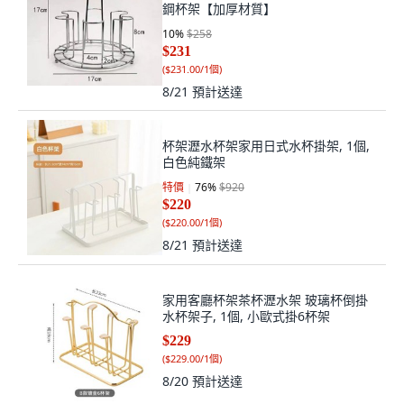
鋼杯架【加厚材質】
10
%
$258
$231
(
$231.00/1個
)
8/21
預計送達
杯架瀝水杯架家用日式水杯掛架, 1個,
白色純鐵架
特價
76
%
$920
$220
(
$220.00/1個
)
8/21
預計送達
家用客廳杯架茶杯瀝水架 玻璃杯倒掛
水杯架子, 1個, 小歐式掛6杯架
$229
(
$229.00/1個
)
8/20
預計送達