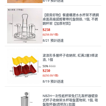
8/19
預計送達
【廚房好物】餐邊櫃瀝水水杯架不銹鋼
桌面高級感輕奢帶托盤倒掛, 1個, 不銹
鋼杯架【加厚材質】
$258
(
$258.00/1個
)
8/21
預計送達
波浪形多層杯子收納架, 紅黃2層3條波
浪, 1個
50
%
$500
$250
(
$250.00/1個
)
8/19
預計送達
NBZH一次性紙杯架免打孔取杯器壁掛
式杯子收納架水杯吸盤置物架, 1個, 吸
盤取杯器(透明灰):如圖