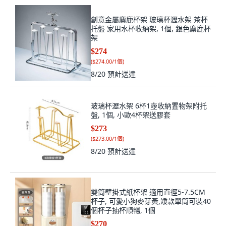
創意金屬麋鹿杯架 玻璃杯瀝水架 茶杯
托盤 家用水杯收納架, 1個, 銀色麋鹿杯
架
$274
(
$274.00/1個
)
8/20
預計送達
玻璃杯瀝水架 6杯1壺收納置物架附托
盤, 1個, 小歐4杯架送膠套
$273
(
$273.00/1個
)
8/20
預計送達
雙筒壁掛式紙杯架 適用直徑5-7.5CM
杯子, 可愛小狗麥芽黃,矮款單筒可裝40
個杯子抽杯順暢, 1個
$270