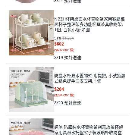
8/21
預計送達
NBZH杯架桌面水杯置物架家用客廳檯
面杯子整理架多功能杯具茶具收納架,
1個, 白色小號:如圖
51
%
$1,254
$602
(
$602.00/1個
)
8/19
預計送達
防塵水杯瀝水置物架 附提把, 小號抽屜
式綠色提手三支支架, 1個
$284
(
$284.00/1個
)
8/20
預計送達
超值 防塵裝水杯置物架創意放茶杯架
家用具瀝水托盤架子裝玻璃杯收納盒