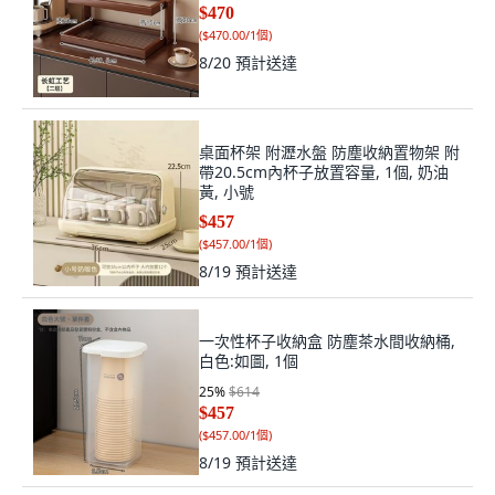
$470
(
$470.00/1個
)
8/20
預計送達
桌面杯架 附瀝水盤 防塵收納置物架 附
帶20.5cm內杯子放置容量, 1個, 奶油
黃, 小號
$457
(
$457.00/1個
)
8/19
預計送達
一次性杯子收納盒 防塵茶水間收納桶,
白色:如圖, 1個
25
%
$614
$457
(
$457.00/1個
)
8/19
預計送達