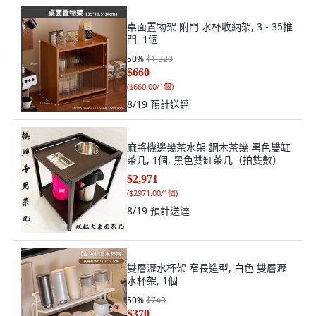
桌面置物架 附門 水杯收納架, 3 - 35推
門, 1個
50
%
$1,320
$660
(
$660.00/1個
)
8/19
預計送達
麻將機邊幾茶水架 鋼木茶幾 黑色雙缸
茶几, 1個, 黑色雙缸茶几（拍雙數）
$2,971
(
$2971.00/1個
)
8/19
預計送達
雙層瀝水杯架 窄長造型, 白色 雙層瀝
水杯架, 1個
50
%
$740
$370