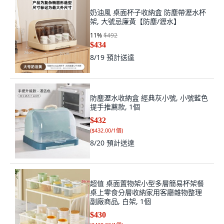
奶油風 桌面杯子收納盒 防塵帶瀝水杯
架, 大號忌廉黃【防塵/瀝水】
11
%
$492
$434
8/19
預計送達
防塵瀝水收納盒 經典灰小號, 小號藍色
提手推薦款, 1個
$432
(
$432.00/1個
)
8/20
預計送達
超值 桌面置物架小型多層簡易杯架餐
桌上零食分層收納家用客廳雜物整理
副廠商品, 白架, 1個
$430