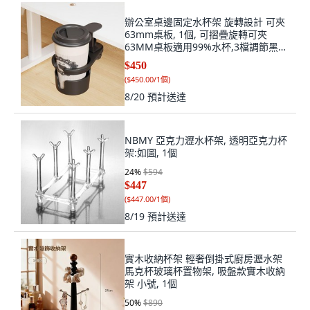
辦公室桌邊固定水杯架 旋轉設計 可夾
63mm桌板, 1個, 可摺疊旋轉可夾
63MM桌板適用99%水杯,3檔調節黑色
1個裝可拆卸
$450
(
$450.00/1個
)
8/20
預計送達
NBMY 亞克力瀝水杯架, 透明亞克力杯
架:如圖, 1個
24
%
$594
$447
(
$447.00/1個
)
8/19
預計送達
實木收納杯架 輕奢倒掛式廚房瀝水架
馬克杯玻璃杯置物架, 吸盤款實木收納
架 小號, 1個
50
%
$890