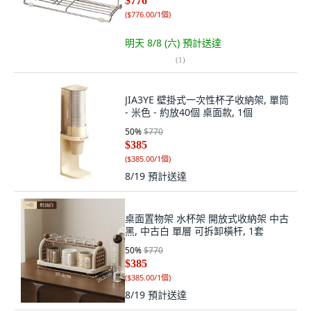
$776
(
$776.00/1個
)
明天 8/8 (六)
預計送達
(
1
)
JIA3YE 壁掛式一次性杯子收納架, 單筒
- 米色 - 約放40個 桌面款, 1個
50
%
$770
$385
(
$385.00/1個
)
8/19
預計送達
桌面置物架 水杯架 開放式收納架 中古
黑, 中古白 單層 可拆卸橫杆, 1套
50
%
$770
$385
(
$385.00/1個
)
8/19
預計送達