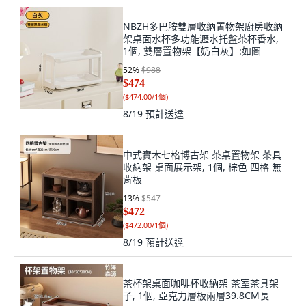
NBZH多巴胺雙層收納置物架廚房收納
架桌面水杯多功能瀝水托盤茶杯香水,
1個, 雙層置物架【奶白灰】:如圖
52
%
$988
$474
(
$474.00/1個
)
8/19
預計送達
中式實木七格博古架 茶桌置物架 茶具
收納架 桌面展示架, 1個, 棕色 四格 無
背板
13
%
$547
$472
(
$472.00/1個
)
8/19
預計送達
茶杯架桌面咖啡杯收納架 茶室茶具架
子, 1個, 亞克力層板兩層39.8CM長