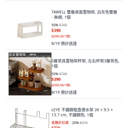
TAWELL 雙層桌面置物架, 白灰色雙層
- 無網, 1個
50
%
$780
$390
(
$390.00/1個
)
8/19
預計送達
3層茶具置物架杯架, 左右杯架3層茶色,
1個
50
%
$780
$390
(
$390.00/1個
)
8/19
預計送達
LEYE 不鏽鋼瓶壺瀝水架 26 × 9.5 ×
13.7 cm, 不鏽鋼色, 1個
首購折扣價
20
%
$976