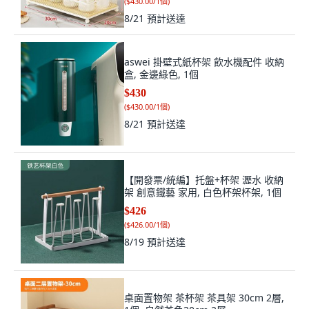
(
$430.00/1個
)
8/21
預計送達
aswei 掛壁式紙杯架 飲水機配件 收納
盒, 金邊綠色, 1個
$430
(
$430.00/1個
)
8/21
預計送達
【開發票/統編】托盤+杯架 瀝水 收納
架 創意鐵藝 家用, 白色杯架杯架, 1個
$426
(
$426.00/1個
)
8/19
預計送達
桌面置物架 茶杯架 茶具架 30cm 2層,