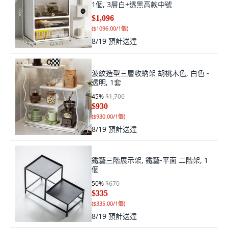
1個, 3層白+透黑高款中號
$1,096
(
$1096.00/1個
)
8/19
預計送達
波紋造型三層收納架 胡桃木色, 白色 -
透明, 1套
45
%
$1,700
$930
(
$930.00/1個
)
8/19
預計送達
鐵藝三階展示架, 鐵藝-平面 二階架, 1
個
50
%
$670
$335
(
$335.00/1個
)
8/19
預計送達