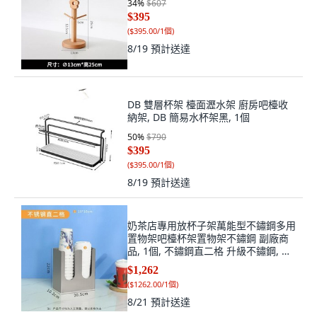
34
%
$607
$395
(
$395.00/1個
)
8/19
預計送達
DB 雙層杯架 檯面瀝水架 廚房吧檯收
納架, DB 簡易水杯架黑, 1個
50
%
$790
$395
(
$395.00/1個
)
8/19
預計送達
奶茶店專用放杯子架萬能型不鏽鋼多用
置物架吧檯杯架置物架不鏽鋼 副廠商
品, 1個, 不鏽鋼直二格 升級不鏽鋼, 不
鏽鋼直二格
$1,262
(
$1262.00/1個
)
8/21
預計送達