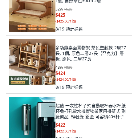
1個, 自然茶色30cm 2層
32
%
$625
$425
(
$425.00/1個
)
8/19
預計送達
多功能桌面置物架 茶色塑藤款-2層27
長, 1個, 原色二層27長【亞克力】層
板, 原色, 二層27長
48
%
$830
$424
(
$424.00/1個
)
8/19
預計送達
超值 一次性杯子架自動取杯器水杯紙
杯免打孔飲水機置物架家用掛壁式 副
廠商品, 輕奢綠-鍍金 可容納40+杯子
+背膠, 1個
$422
(
$422.00/1個
)