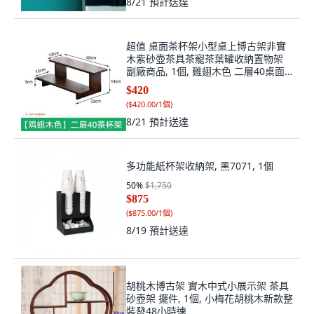
8/21
預計送達
超值 桌面茶杯架小型桌上博古架非實
木紫砂壺茶具茶寵茶葉罐收納置物架
副廠商品, 1個, 雞翅木色 二層40桌面
茶杯架
$420
(
$420.00/1個
)
8/21
預計送達
多功能紙杯架收納架, 黑7071, 1個
50
%
$1,750
$875
(
$875.00/1個
)
8/19
預計送達
胡桃木博古架 實木中式小展示架 茶具
砂壺架 擺件, 1個, 小梅花胡桃木新款整
裝發48小時速