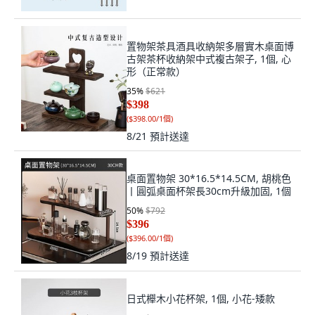
置物架茶具酒具收納架多層實木桌面博
古架茶杯收納架中式複古架子, 1個, 心
形（正常款）
35
%
$621
$398
(
$398.00/1個
)
8/21
預計送達
桌面置物架 30*16.5*14.5CM, 胡桃色
丨圓弧桌面杯架長30cm升級加固, 1個
50
%
$792
$396
(
$396.00/1個
)
8/19
預計送達
日式櫸木小花杯架, 1個, 小花-矮款