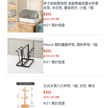
杯子收納置物架 桌面帶蓋防塵水杯瀝
水架, 米白色, 鍍金把手, 小號, 1個
$355
(
$355.00/1個
)
8/21
預計送達
House 簡約鐵藝杯架, 簡約杯架, 1個
$355
(
$355.00/1個
)
8/21
預計送達
日式木質六爪杯架, 1個, 方形, 櫸木
$351
(
$351.00/1個
)
8/21
預計送達