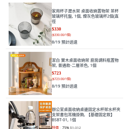
家用杯子瀝水架 桌面收納置物架 茶杯
玻璃杯托盤, 1個, 煙灰色玻璃杯2個(直
徑
$330
(
$330.00/1個
)
8/19
預計送達
潔白 實木桌面收納架 廚房調料瓶置物
架, 普通款-二層茶色, 1個
$723
(
$723.00/1個
)
8/19
預計送達
辦公室桌面收納桌邊固定水杯架水杯夾
支架書包耳機掛鉤, 【基礎固定款】
BSBT-01, 1個
特價
75
%
$1,312