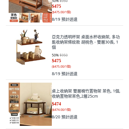
50
%
$950
$475
(
$475.00/1個
)
8/19
預計送達
亞克力透明杯架 桌面水杯收納架, 多功
能收納架條紋款 胡桃色 - 雙層30長, 1
個
50
%
$950
$475
(
$475.00/1個
)
8/19
預計送達
桌上收納架 雙層楠竹置物架 茶色, 1個,
收納置物架茶色,2層25cm
$474
(
$474.00/1個
)
8/20
預計送達