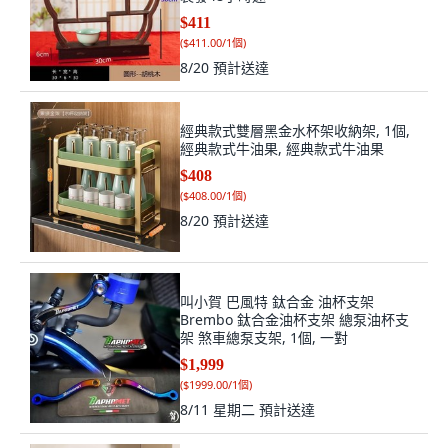
$411
(
$411.00/1個
)
8/20
預計送達
經典款式雙層黑金水杯架收納架, 1個,
經典款式牛油果, 經典款式牛油果
$408
(
$408.00/1個
)
8/20
預計送達
叫小賀 巴風特 鈦合金 油杯支架
Brembo 鈦合金油杯支架 總泵油杯支
架 煞車總泵支架, 1個, 一對
$1,999
(
$1999.00/1個
)
8/11 星期二
預計送達