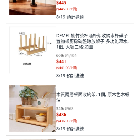
$445
(
$445.00/1個
)
8/19
預計送達
DFMEI 楠竹茶杯酒杯架收納水杯碟子
置物架廚房碗盤晾放架子 多功能瀝水,
1個, 大號三格:如圖
60
%
$1,104
$441
(
$441.00/1個
)
8/19
預計送達
木質兩層桌面收納架, 1個, 原木色木蠟
油
54
%
$968
$436
(
$436.00/1個
)
8/19
預計送達