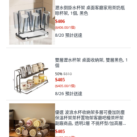
瀝水倒掛水杯架 桌面客廳家用茶奶瓶
晾杯架, 1個, 黑色
$406
(
$406.00/1個
)
8/20
預計送達
雙層瀝水杯架 桌面收納架, 雙層黑色, 1
個
50
%
$810
$405
(
$405.00/1個
)
8/26
預計送達
優選 波浪水杯收納架多層可疊加防塵
保溫杯架茶杯置物架客廳吧檯茶杯架
副廠商品, 透明2層 不挑杯型/加高層距
,無規格, 1個
$405