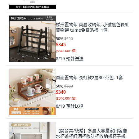
梯形置物架 兩層收納架, 小號黑色長虹
置物架 tume免費貼標, 1個
50
%
$690
$345
(
$345.00/1個
)
8/19
預計送達
桌面置物架 長虹款2層30 茶色, 1套
50
%
$680
$340
(
$340.00/1個
)
8/19
預計送達
【開發票/統編】多層大容量家用客廳
水杯茶杯紅酒杯咖啡杯收納架杯子架,