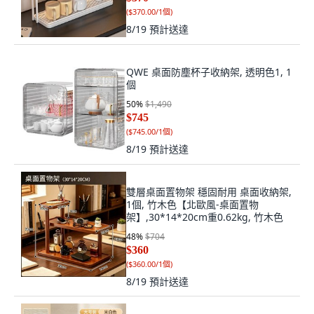
(
$370.00/1個
)
8/19
預計送達
QWE 桌面防塵杯子收納架, 透明色1, 1
個
50
%
$1,490
$745
(
$745.00/1個
)
8/19
預計送達
雙層桌面置物架 穩固耐用 桌面收納架,
1個, 竹木色【北歐風-桌面置物
架】,30*14*20cm重0.62kg, 竹木色
48
%
$704
$360
(
$360.00/1個
)
8/19
預計送達