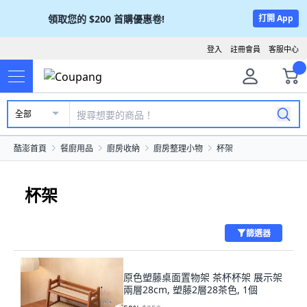
領取您的
$200
首購優惠卷!
打開 App
登入
註冊會員
客服中心
全部
酷澎首頁
餐廚用品
廚房收納
廚房整理小物
杯架
杯架
篩選器
原色塑藤桌面置物架 茶杯杯架 展示架
兩層28cm, 塑藤2層28茶色, 1個