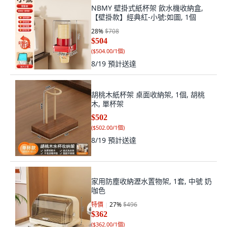
NBMY 壁掛式紙杯架 飲水機收納盒,
【壁掛款】經典紅-小號:如圖, 1個
28
%
$708
$504
(
$504.00/1個
)
8/19
預計送達
胡桃木紙杯架 桌面收納架, 1個, 胡桃
木, 單杯架
$502
(
$502.00/1個
)
8/19
預計送達
家用防塵收納瀝水置物架, 1套, 中號 奶
咖色
特價
27
%
$496
$362
(
$362.00/1個
)