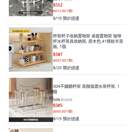
$512
(
$512.00/1個
)
8/19
預計送達
杯架杯子收納置物架 桌面置物架 咖啡
杯水杯茶具收納架, 原木色,41條紋半背
板, 1個
$507
(
$507.00/1個
)
8/20
預計送達
304不鏽鋼杯架 高顏值瀝水茶杯架, 1
個
50
%
$1,010
$505
(
$505.00/1個
)
8/19
預計送達