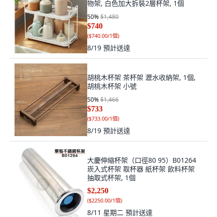
物架, 白色加大拆裝2層杯架, 1個
50
%
$1,480
$740
(
$740.00/1個
)
8/19
預計送達
胡桃木杯架 茶杯架 瀝水收納架, 1個,
胡桃木杯架 小號
50
%
$1,466
$733
(
$733.00/1個
)
8/19
預計送達
大慶伸縮杯架（口徑80 95）B01264
崁入式杯架 取杯器 紙杯架 飲料杯架
抽取式杯架, 1個
$2,250
(
$2250.00/1個
)
8/11 星期二
預計送達