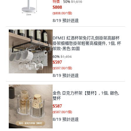
特價
50
%
$1,616
$808
(
$808.00/1個
)
8/19
預計送達
DFMEI 紅酒杯架免打孔倒掛架高腳杯
掛架櫥櫃懸掛架輕奢高檔擺件, 1個, 杯
架款-黑色:如圖
60
%
$1,494
$597
(
$597.00/1個
)
8/19
預計送達
金色 亞克力杯架【雙杯】, 1個, 銀色,
雙杯
$587
(
$587.00/1個
)
8/19
預計送達