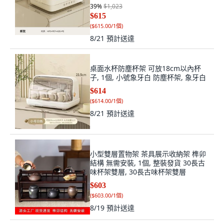
39
%
$1,023
$615
(
$615.00/1個
)
8/21
預計送達
桌面水杯防塵杯架 可放18cm以內杯
子, 1個, 小號象牙白 防塵杯架, 象牙白
$614
(
$614.00/1個
)
8/21
預計送達
小型雙層置物架 茶具展示收納架 榫卯
結構 無需安裝, 1個, 整裝發貨 30長古
味杯架雙層, 30長古味杯架雙層
$603
(
$603.00/1個
)
8/19
預計送達