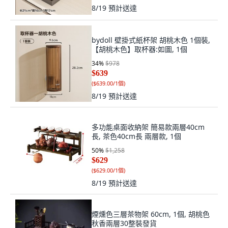
8/19
預計送達
bydoll 壁掛式紙杯架 胡桃木色 1個裝,
【胡桃木色】取杯器:如圖, 1個
34
%
$978
$639
(
$639.00/1個
)
8/19
預計送達
多功能桌面收納架 簡易款兩層40cm
長, 茶色40cm長 兩層款, 1個
50
%
$1,258
$629
(
$629.00/1個
)
8/19
預計送達
煙燻色三層茶物架 60cm, 1個, 胡桃色
秋香兩層30整裝發貨