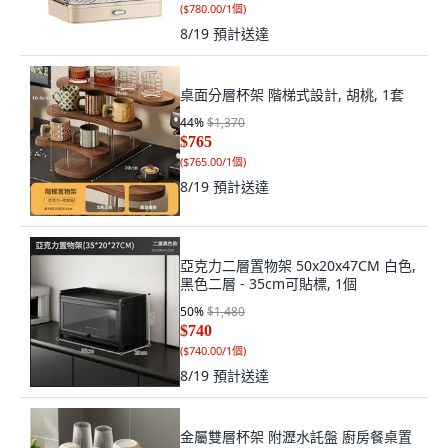
(
$780.00/1個
)
8/19
預計送達
桌面分層杯架 階梯式設計, 胡桃, 1套
44
%
$1,370
$765
(
$765.00/1個
)
8/19
預計送達
亞克力二層置物架 50x20x47CM 白色,
黑色二層 - 35cm可貼標, 1個
50
%
$1,480
$740
(
$740.00/1個
)
8/19
預計送達
金屬雙層杯架 附瀝水託盤 廚房餐桌置