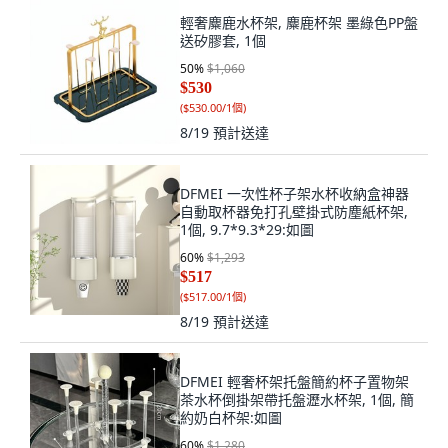
輕奢麋鹿水杯架, 麋鹿杯架 墨綠色PP盤
送矽膠套, 1個
50
%
$1,060
$530
(
$530.00/1個
)
8/19
預計送達
DFMEI 一次性杯子架水杯收納盒神器
自動取杯器免打孔壁掛式防塵紙杯架,
1個, 9.7*9.3*29:如圖
60
%
$1,293
$517
(
$517.00/1個
)
8/19
預計送達
DFMEI 輕奢杯架托盤簡約杯子置物架
茶水杯倒掛架帶托盤瀝水杯架, 1個, 簡
約奶白杯架:如圖
60
%
$1,280