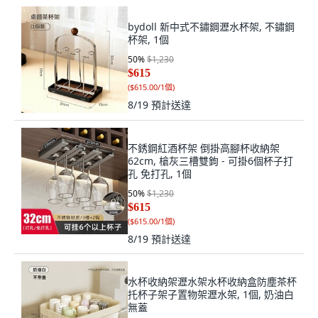
bydoll 新中式不鏽鋼瀝水杯架, 不鏽鋼
杯架, 1個
50
%
$1,230
$615
(
$615.00/1個
)
8/19
預計送達
不銹鋼紅酒杯架 倒掛高腳杯收納架
62cm, 槍灰三槽雙鉤 - 可掛6個杯子打
孔 免打孔, 1個
50
%
$1,230
$615
(
$615.00/1個
)
8/19
預計送達
水杯收納架瀝水架水杯收納盒防塵茶杯
托杯子架子置物架瀝水架, 1個, 奶油白
無蓋