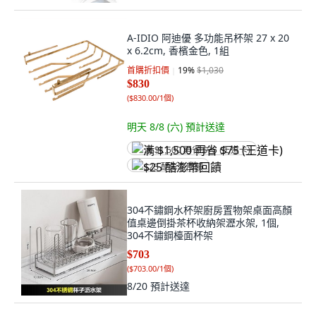
A-IDIO 阿迪優 多功能吊杯架 27 x 20
x 6.2cm, 香檳金色, 1組
首購折扣價
19
%
$1,030
$830
(
$830.00/1個
)
明天 8/8 (六)
預計送達
满 $1,500 再省 $75 (王道卡)
$25 酷澎幣回饋
304不鏽鋼水杯架廚房置物架桌面高顏
值桌邊倒掛茶杯收納架瀝水架, 1個,
304不鏽鋼檯面杯架
$703
(
$703.00/1個
)
8/20
預計送達