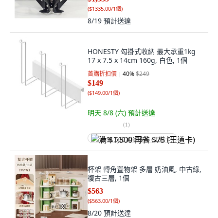
(
$1335.00/1個
)
8/19
預計送達
HONESTY 勾掛式收納 最大承重1kg
17 x 7.5 x 14cm 160g, 白色, 1個
首購折扣價
40
%
$249
$149
(
$149.00/1個
)
明天 8/8 (六)
預計送達
(
1
)
满 $1,500 再省 $75 (王道卡)
杯架 轉角置物架 多層 奶油風, 中古綠,
復古三層, 1個
$563
(
$563.00/1個
)
8/20
預計送達