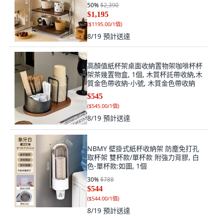
50
%
$2,390
$1,195
(
$1195.00/1個
)
8/19
預計送達
高顏值紙杯架桌面收納置物架咖啡杯杯
架茶幾置物盒, 1個, 木質杯託帶收納,木
質金色帶收納-小號, 木質金色帶收納
$545
(
$545.00/1個
)
8/19
預計送達
NBMY 壁掛式紙杯收納架 防塵免打孔
取杯架 雙杯款/單杯款 附強力背膠, 白
色-單杯款:如圖, 1個
30
%
$788
$544
(
$544.00/1個
)
8/19
預計送達