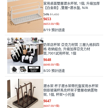
家用桌面雙層瀝水杯架, 1個, 升級加厚
【白金款】,雙層+瀝水盤, N/A
54
%
$1,450
$653
(
$653.00/1個
)
8/19
預計送達
奶茶店杯架 亞克力材質 三層九格斜四
格 收納組合, 升級加厚亞克力材
質,7001試用杯架, 1個
$648
(
$648.00/1個
)
8/20
預計送達
瀝水架 杯子瀝水架帶托盤家用水杯架
倒掛玻璃杯馬克杯架子雙層收納置物
架, 1個, 杯架+小托盤
$647
(
$647.00/1個
)