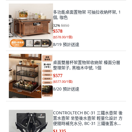
多功能桌面置物架 可抽拉收納杯架, 1
個, 咖色
32
%
$850
$578
(
$578.00/1個
)
8/19
預計送達
桌面雙層杯架置物架收納架 檯面分層
整理架子, 黑柚木中號, 1個
$577
(
$577.00/1個
)
8/20
預計送達
CONTROLTECH BC-31 三鐵水壺架 後
置水壼架 坐墊後水壼架 輕量化設計 方
便隨時補充水分, BC-31 三鐵後置水壺
架, 1個
$1,335