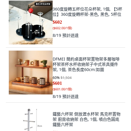
360度旋轉五杯位花朵杯架, 1個, 【5杯
位】360度旋轉杯架-黑色, 黑色, 5杯位
$602
(
$602.00/1個
)
8/19
預計送達
DFMEI 簡約桌面杯架置物架多層咖啡
杯架茶杯水杯收納架子中式茶具擺件
架, 1個, 茶色長度60cm:如圖
60
%
$1,504
$601
(
$601.00/1個
)
8/19
預計送達
鐵藝六杯架 倒放瀝水杯架 馬克杯置物
架 廚房收納架 白色, 1個, 噴白色圓底
鐵藝六杯架