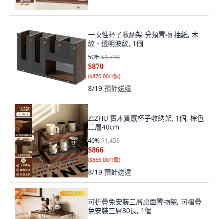
一次性杯子收納架 分類置物 抽紙, 木
紋 - 透明波紋, 1個
50
%
$1,740
$870
(
$870.00/1個
)
8/19
預計送達
ZIZHU 實木質感杯子收納架, 1個, 棕色
二層40cm
40
%
$1,453
$866
(
$866.00/1個
)
8/19
預計送達
可折疊免安裝三層桌面置物架, 可摺疊
免安裝三層30長, 1個