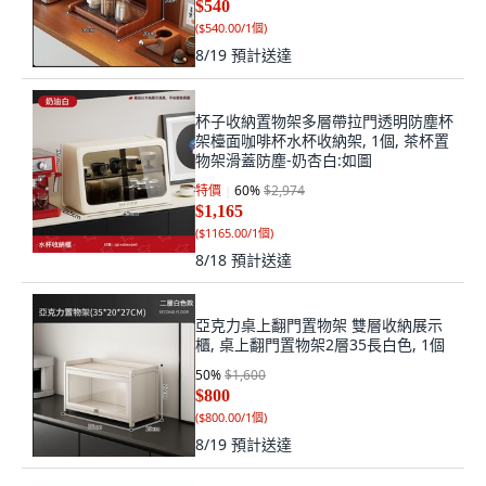
$540
(
$540.00/1個
)
8/19
預計送達
杯子收納置物架多層帶拉門透明防塵杯
架檯面咖啡杯水杯收納架, 1個, 茶杯置
物架滑蓋防塵-奶杏白:如圖
特價
60
%
$2,974
$1,165
(
$1165.00/1個
)
8/18
預計送達
亞克力桌上翻門置物架 雙層收納展示
櫃, 桌上翻門置物架2層35長白色, 1個
50
%
$1,600
$800
(
$800.00/1個
)
8/19
預計送達