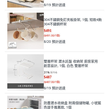
8/19
預計送達
304不鏽鋼免釘夾板掛架, 1個, 短款4鉤
304不鏽鋼杯架
$491
(
$491.00/1個
)
8/20
預計送達
雙層杯架 瀝水託盤 收納架 廚房家用
創意設計, 1個, 白色 雙層杯架
31
%
$716
$487
(
$487.00/1個
)
8/19
預計送達
防塵瀝水收納盒 附兩個儲物罐, 小號藍
色提手推薦款, 1個