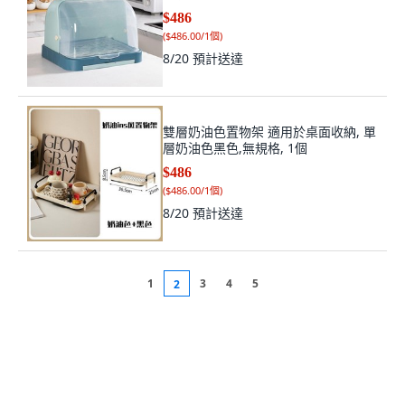
$486
(
$486.00/1個
)
8/20
預計送達
雙層奶油色置物架 適用於桌面收納, 單
層奶油色黑色,無規格, 1個
$486
(
$486.00/1個
)
8/20
預計送達
1
3
4
5
2