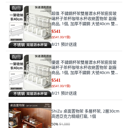
超值 不鏽鋼杯架雙層瀝水杯架廚房玻
璃杯子茶杯咖啡水杯收納置物架 副廠
商品, 1個, 加厚不鏽鋼 大號40cm 雙層
收納
$541
(
$541.00/1個
)
8/21
預計送達
優選 不鏽鋼杯架雙層瀝水杯架廚房玻
璃杯子茶杯咖啡水杯收納置物架 副廠
商品, 1個, 加厚不鏽鋼 大號40cm 雙層
收納
$541
(
$541.00/1個
)
8/21
預計送達
ShiZu 桌面置物架 多層杯架, 2層30cm
高透亞克力精細打磨, 1個
50
%
$1,080