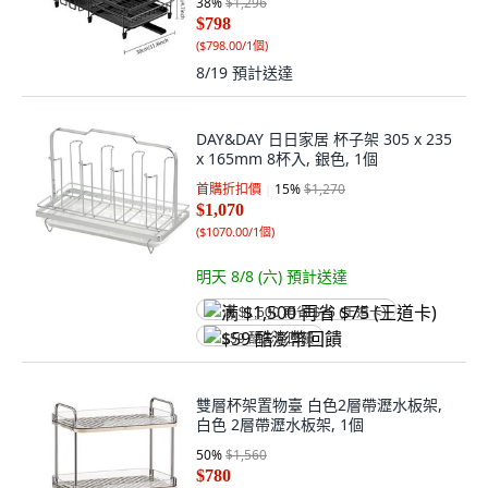
38
%
$1,296
$798
(
$798.00/1個
)
8/19
預計送達
DAY&DAY 日日家居 杯子架 305 x 235
x 165mm 8杯入, 銀色, 1個
首購折扣價
15
%
$1,270
$1,070
(
$1070.00/1個
)
明天 8/8 (六)
預計送達
满 $1,500 再省 $75 (王道卡)
$59 酷澎幣回饋
雙層杯架置物臺 白色2層帶瀝水板架,
白色 2層帶瀝水板架, 1個
50
%
$1,560
$780