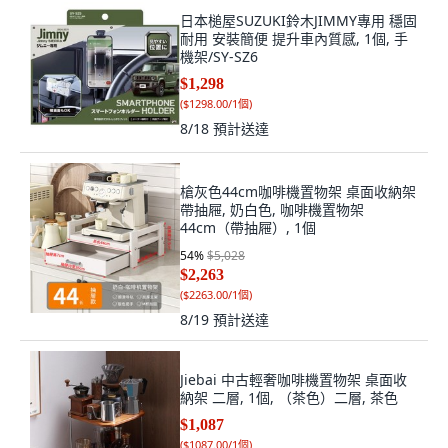
日本槌屋SUZUKI鈴木JIMMY專用 穩固
耐用 安裝簡便 提升車內質感, 1個, 手
機架/SY-SZ6
$1,298
(
$1298.00/1個
)
8/18
預計送達
槍灰色44cm咖啡機置物架 桌面收納架
帶抽屜, 奶白色, 咖啡機置物架
44cm（帶抽屜）, 1個
54
%
$5,028
$2,263
(
$2263.00/1個
)
8/19
預計送達
Jiebai 中古輕奢咖啡機置物架 桌面收
納架 二層, 1個, （茶色）二層, 茶色
$1,087
(
$1087.00/1個
)