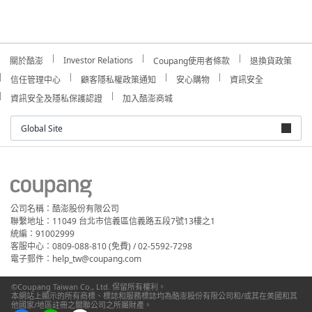
Investor Relations
關於酷澎
Coupang使用者條款
退換貨政策
信任管理中心
顧客隱私權政策通知
安心購物
資訊安全
資訊安全及隱私保護認證
加入酷澎商城
Global Site
公司名稱：酷澎股份有限公司
聯繫地址：11049 台北市信義區信義路五段7號13樓之1
統編：91002999
客服中心：0809-088-810 (免費) / 02-5592-7298
電子郵件：help_tw@coupang.com
©Coupang Taiwan Co., Ltd. 保留所有權利。
本網站上顯示的所有商標、標誌和服務標誌均為酷澎股份有限公司和/或其在美國和其
他國家/地區註冊之關聯公司之所屬財產。