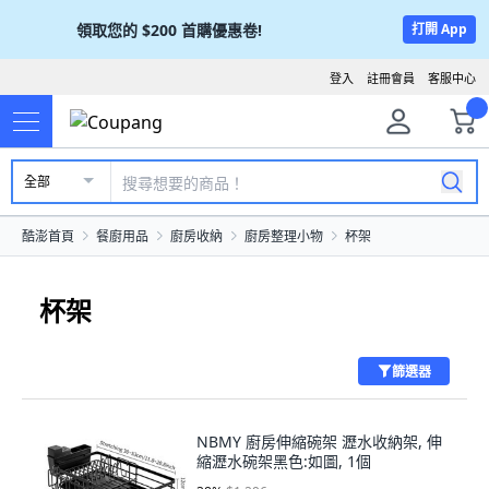
領取您的
$200
首購優惠卷!
打開 App
登入
註冊會員
客服中心
全部
酷澎首頁
餐廚用品
廚房收納
廚房整理小物
杯架
杯架
篩選器
NBMY 廚房伸縮碗架 瀝水收納架, 伸
縮瀝水碗架黑色:如圖, 1個