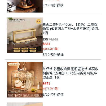
8/19
預計送達
桌面二層杯架-40cm, 【原色】二層置
物架 (塑藤瀝水工藝+水漬不堆積):如圖,
1個
35
%
$1,062
$681
(
$681.00/1個
)
8/19
預計送達
茶杯架 防塵收納櫃 透明置物架 桌面收
納擺件, 透明白PET材質可拆卸隔板,中
號兩層, 1個
$671
(
$671.00/1個
)
8/20
預計送達