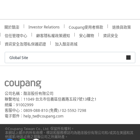
Investor Relations
關於酷澎
Coupang使用者條款
退換貨政策
信任管理中心
顧客隱私權政策通知
安心購物
資訊安全
資訊安全及隱私保護認證
加入酷澎商城
Global Site
公司名稱：酷澎股份有限公司
聯繫地址：11049 台北市信義區信義路五段7號13樓之1
統編：91002999
客服中心：0809-088-810 (免費) / 02-5592-7298
電子郵件：help_tw@coupang.com
©Coupang Taiwan Co., Ltd. 保留所有權利。
本網站上顯示的所有商標、標誌和服務標誌均為酷澎股份有限公司和/或其在美國和其
他國家/地區註冊之關聯公司之所屬財產。