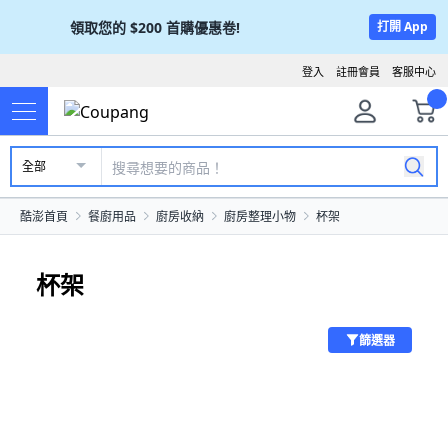
領取您的
$200
首購優惠卷!
打開 App
登入
註冊會員
客服中心
全部
酷澎首頁
餐廚用品
廚房收納
廚房整理小物
杯架
杯架
篩選器