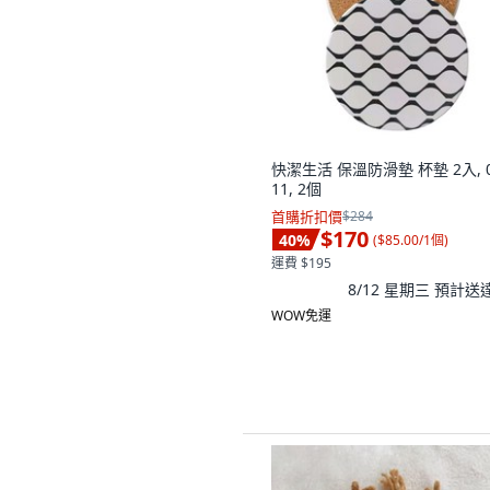
快潔生活 保溫防滑墊 杯墊 2入, 
11, 2個
首購折扣價
$284
$170
40
%
(
$85.00/1個
)
運費 $195
8/12 星期三
預計送
WOW免運