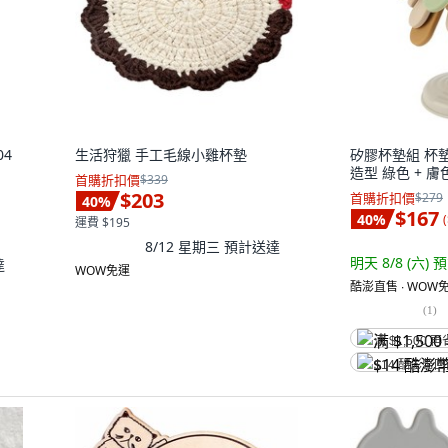
04
生活狩獵 手工毛線小雞杯墊
矽膠杯墊組 杯墊
造型 綠色 + 膚色
首購折扣價
$339
$203
首購折扣價
$279
40
%
$167
40
%
(
運費 $195
8/12 星期三
預計送達
明天 8/8 (六)
預
達
WOW免運
酷澎直售 ∙ WOW免
(
1
)
满 $1,500 再
$14 酷澎幣