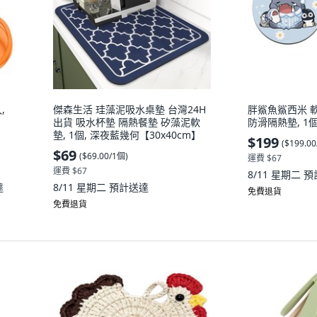
,
傑森生活 珪藻泥吸水桌墊 台灣24H
胖鯊魚鯊西米 
出貨 吸水杯墊 隔熱餐墊 矽藻泥軟
防滑隔熱墊, 1
墊, 1個, 深夜藍幾何【30x40cm】
$199
(
$199.0
$69
(
$69.00/1個
)
運費 $67
運費 $67
8/11 星期二
預
達
8/11 星期二
預計送達
免費退貨
免費退貨