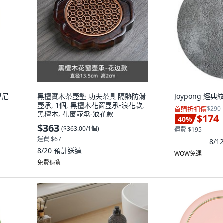
摳尼
黑檀實木茶壺墊 功夫茶具 隔熱防滑
Joypong 經
壺承, 1個, 黑檀木花窗壺承-浪花款,
首購折扣價
$290
黑檀木, 花窗壺承-浪花款
$174
40
%
$363
(
$363.00/1個
)
運費 $195
運費 $67
8/
8/20
預計送達
WOW免運
免費退貨