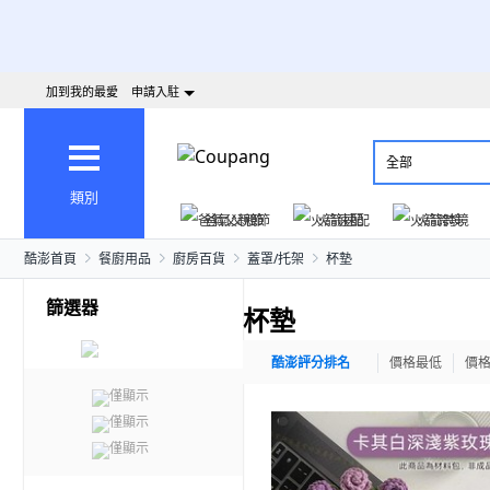
加到我的最愛
申請入駐
全部
類別
爸氣父親節
火箭速配
火箭跨境
酷澎首頁
餐廚用品
廚房百貨
蓋罩/托架
杯墊
篩選器
杯墊
酷澎評分排名
價格最低
價
僅顯示
僅顯示
僅顯示