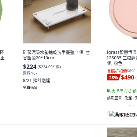
狀杯
硅藻泥吸水墊速乾洗手臺墊, 1個, 空
igrass智慧
 止
谷幽蘭20*10cm
IGS035 三檔調
個, 粉色
$224
(
$224.00/1個
)
首購折扣價
$690
運費 $67
$490
28
%
(
8/21
預計送達
免費退貨
明天 8/8 (六)
預
酷澎直售 ∙ 免運 ∙
(
5
)
满 $1,500 再