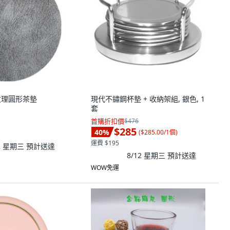
典紋理圓形茶墊
現代不鏽鋼杯墊 + 收納架組, 銀色, 1
套
首購折扣價
$476
$285
40
%
(
$285.00/1個
)
運費 $195
12 星期三
預計送達
8/12 星期三
預計送達
WOW免運