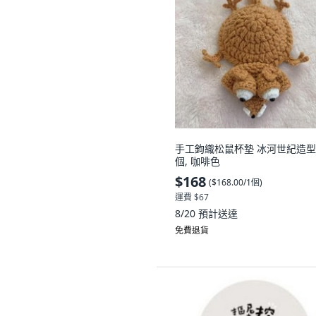
手工鉤織松鼠杯墊 冰河世紀造型,
個, 咖啡色
$168
(
$168.00/1個
)
運費 $67
8/20
預計送達
免費退貨