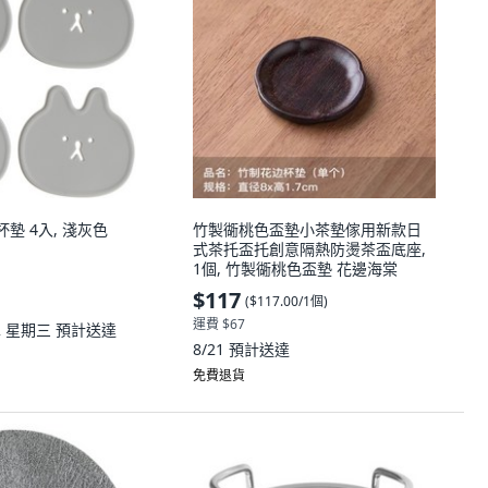
膠杯墊 4入, 淺灰色
竹製衚桃色盃墊小茶墊傢用新款日
式茶托盃托創意隔熱防燙茶盃底座,
1個, 竹製衚桃色盃墊 花邊海棠
$117
(
$117.00/1個
)
運費 $67
12 星期三
預計送達
8/21
預計送達
免費退貨