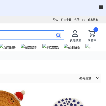
登入
註冊會員
客服中心
成為賣家
我的酷澎
購物車
文具圖書
食品飲料
生活用品
女性服飾
運動戶外
60
每頁筆