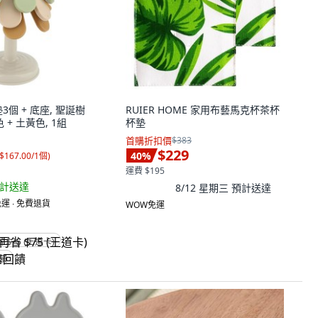
3個 + 底座, 聖誕樹
RUIER HOME 家用布藝馬克杯茶杯
 + 土黃色, 1組
杯墊
首購折扣價
$383
$229
40
%
$167.00/1個
)
運費 $195
計送達
8/12 星期三
預計送達
運 ∙ 免費退貨
WOW免運
省 $75 (王道卡)
回饋