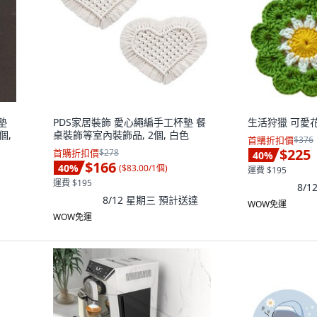
墊
PDS家居裝飾 愛心繩編手工杯墊 餐
生活狩獵 可愛
個,
桌裝飾等室內裝飾品, 2個, 白色
首購折扣價
$376
$225
首購折扣價
$278
40
%
$166
40
%
(
$83.00/1個
)
運費 $195
運費 $195
8/
8/12 星期三
預計送達
WOW免運
WOW免運