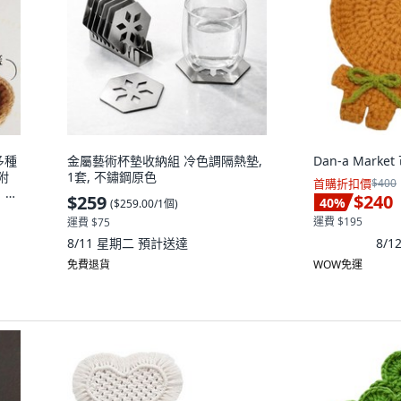
多種
金屬藝術杯墊收納組 冷色調隔熱墊,
Dan-a Mark
附
1套, 不鏽鋼原色
首購折扣價
$400
】含
$240
$259
40
%
(
$259.00/1個
)
運費 $195
運費 $75
8/
8/11 星期二
預計送達
免費退貨
WOW免運