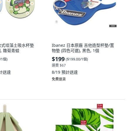
軟式珪藻土吸水杯墊
Ibanez 日本原廠 吉他造型杯墊/置
個, 雛菊青蛙
物墊 (四色可選), 黑色, 1個
$199
0/1個
)
(
$199.00/1個
)
運費 $67
計送達
8/19
預計送達
免費退貨