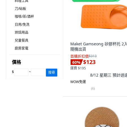
料理工具
刀/砧板
咖啡/茶/酒杯
日用/免洗
烘焙用品
兒童餐具
Maket Gamseong 矽膠杯托 2入
廚房家電
隨機出貨
首購折扣價
$313
$123
價格
60
%
運費 $195
$
~
搜尋
8/12 星期三
預計送
WOW免運
(
6
)