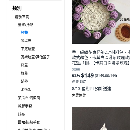
類別
廚房百貨
蓋罩/托架
杯墊
餐桌布
平底鍋蓋
手工編織花束杯墊DIY材料包，
瓦斯爐蓋/其他蓋子
款式顏色，卡其白深淺紫玫瑰款
花籃, 1個, 【卡其白深淺紫玫瑰
杯蓋
花籃
$399
瓶蓋
$149
62
%
(
$149.00/1個
)
鍋墊
運費 $67
8/13 星期四
預計送達
湯筷架
免費退貨
菜瓜布/清潔刷
橡膠手套
抹布
圍裙/隔熱手套