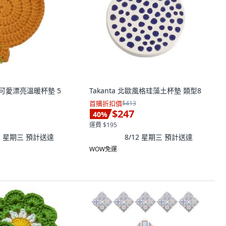
et 可愛漂亮溫暖杯墊 5
Takanta 北歐風格珪藻土杯墊 類型8
首購折扣價
$413
$247
40
%
運費 $195
12 星期三
預計送達
8/12 星期三
預計送達
WOW免運