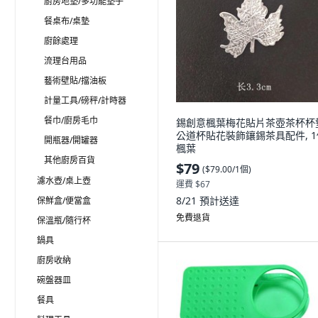
廚房地墊/多功能墊子
餐桌布/桌墊
廚餘處理
流理台用品
藝術壁貼/擋油板
計量工具/磅秤/計時器
餐巾/廚房毛巾
錫創意楓葉梅花貼片茶壺茶杯杯
公道杯貼花裝飾鑲錫茶具配件, 1
開瓶器/開罐器
楓葉
其他廚房百貨
$79
(
$79.00/1個
)
濾水壺/桌上壺
運費 $67
8/21
預計送達
保鮮盒/便當盒
免費退貨
保溫瓶/隨行杯
鍋具
廚房收納
碗盤器皿
餐具