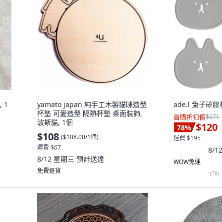
 1
yamato japan 純手工木製貓咪造型
ade.l 兔子矽
杯墊 可愛造型 隔熱杯墊 桌面裝飾,
首購折扣價
$571
波斯貓, 1個
$120
78
%
$108
(
$108.00/1個
)
運費 $195
運費 $67
8/
8/12 星期三
預計送達
WOW免運
免費退貨
(
78
)