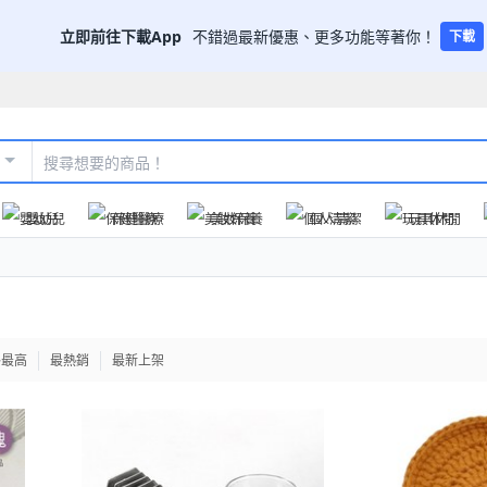
立即前往下載App
不錯過最新優惠、更多功能等著你！
下載
嬰幼兒
保健醫療
美妝保養
個人清潔
玩具休閒
格最高
最熱銷
最新上架