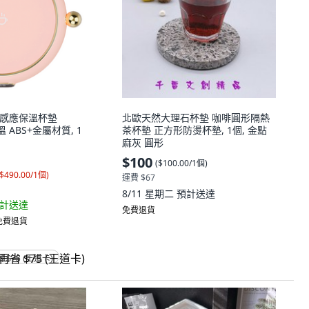
恆溫感應保溫杯墊
北歐天然大理石杯墊 咖啡圓形隔熱
溫 ABS+金屬材質, 1
茶杯墊 正方形防燙杯墊, 1個, 金點
麻灰 圓形
$100
(
$100.00/1個
)
$490.00/1個
)
運費 $67
8/11 星期二
預計送達
計送達
免費退貨
 免費退貨
省 $75 (王道卡)