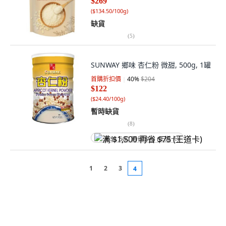
$269
(
$134.50/100g
)
缺貨
(
5
)
SUNWAY 鄉味 杏仁粉 微甜, 500g, 1罐
首購折扣價
40
%
$204
$122
(
$24.40/100g
)
暫時缺貨
(
8
)
满 $1,500 再省 $75 (王道卡)
1
2
3
4