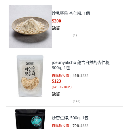
珍兒堅果 杏仁粉, 1個
$200
缺貨
(
1
)
joeunyakcho 蘊含自然的杏仁粉,
300g, 1包
首購折扣價
46
%
$232
$123
(
$41.00/100g
)
缺貨
(
141
)
炒杏仁碎, 500g, 1包
首購折扣價
70
%
$553