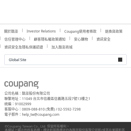
Investor Relations
關於酷澎
Coupang使用者條款
退換貨政策
信任管理中心
顧客隱私權政策通知
安心購物
資訊安全
資訊安全及隱私保護認證
加入酷澎商城
Global Site
公司名稱：酷澎股份有限公司
聯繫地址：11049 台北市信義區信義路五段7號13樓之1
統編：91002999
客服中心：0809-088-810 (免費) / 02-5592-7298
電子郵件：help_tw@coupang.com
©Coupang Taiwan Co., Ltd. 保留所有權利。
本網站上顯示的所有商標、標誌和服務標誌均為酷澎股份有限公司和/或其在美國和其