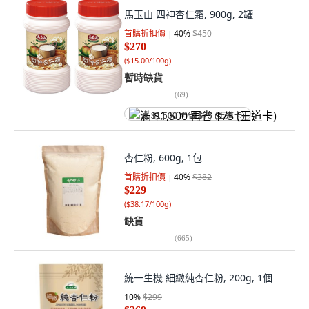
馬玉山 四神杏仁霜, 900g, 2罐
首購折扣價
40
%
$450
$270
(
$15.00/100g
)
暫時缺貨
(
69
)
满 $1,500 再省 $75 (王道卡)
杏仁粉, 600g, 1包
首購折扣價
40
%
$382
$229
(
$38.17/100g
)
缺貨
(
665
)
統一生機 細緻純杏仁粉, 200g, 1個
10
%
$299