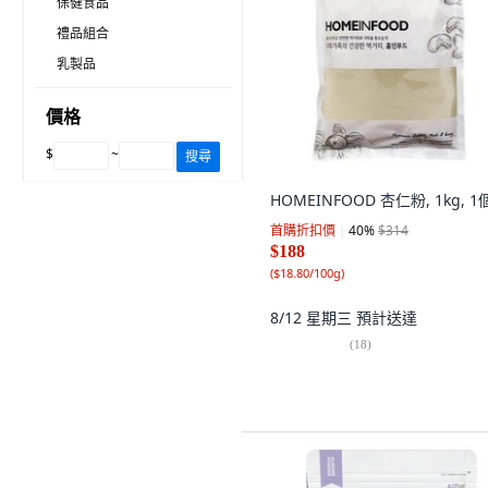
保健食品
禮品組合
乳製品
價格
$
~
搜尋
HOMEINFOOD 杏仁粉, 1kg, 1
首購折扣價
40
%
$314
$188
(
$18.80/100g
)
8/12 星期三
預計送達
(
18
)