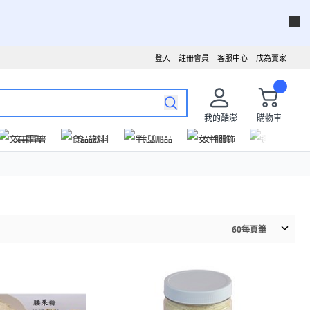
登入
註冊會員
客服中心
成為賣家
我的酷澎
購物車
文具圖書
食品飲料
生活用品
女性服飾
運動戶外
60
每頁筆