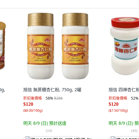
g,
旭信 無蔗糖杏仁粉, 750g, 2罐
旭信 四神杏仁粉 微
折扣後價格
58
%
$286
折扣後價格
52
%
$120
$120
(
$8.00/100g
)
(
$7.50/100g
)
明天 8/9 (日)
預計送達
明天 8/9 (日)
預
(
14
)
(
43
)