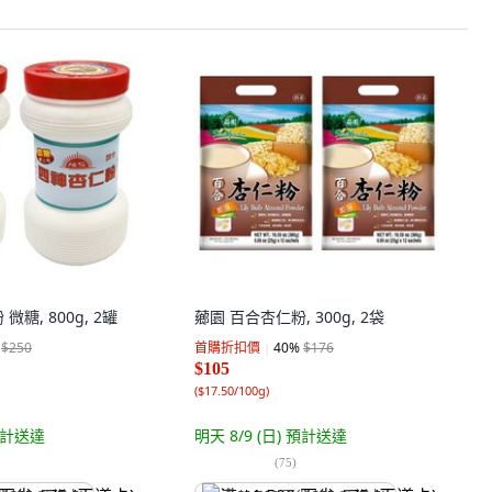
糖, 800g, 2罐
薌園 百合杏仁粉, 300g, 2袋
$250
首購折扣價
40
%
$176
$105
(
$17.50/100g
)
計送達
明天 8/9 (日)
預計送達
(
75
)