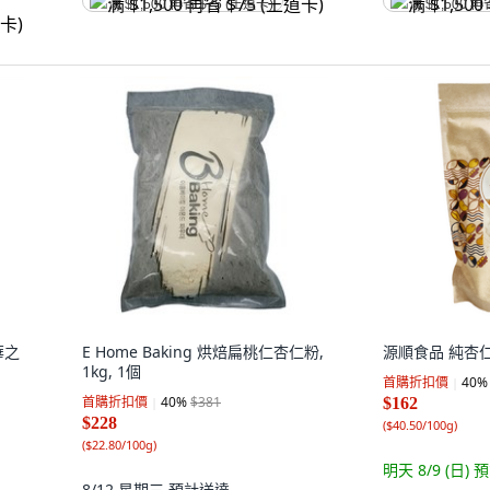
满 $1,500 再省 $75 (王道卡)
满 $1,500 再
華之
E Home Baking 烘焙扁桃仁杏仁粉,
源順食品 純杏仁霜
1kg, 1個
首購折扣價
40
%
首購折扣價
40
%
$381
$162
$228
(
$40.50/100g
)
(
$22.80/100g
)
明天 8/9 (日)
預
8/12 星期三
預計送達