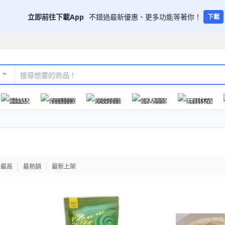
立即前往下載App
不錯過最新優惠、更多功能等著你！
下載
嬰幼兒
保健醫療
美妝保養
個人清潔
玩具休閒
格最高
最熱銷
最新上架