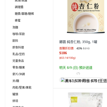
高湯/魚露
調理醬
糖漿/寡糖/糖稀
蜂蜜
泡麵
咖啡/茶飲
飲料
薌園 純杏仁粉, 350g, 1罐
即食料理
首購折扣價
40
%
$310
$186
乳品/豆奶
(
$53.14/100g
)
兒童食品
明天 8/9 (日)
預計送達
零食/糖果
(
7
)
麥片/沖調
米/麵
满 $1,500 再省 $75 (王道卡)
肉乾/堅果/果乾
罐頭
烘培