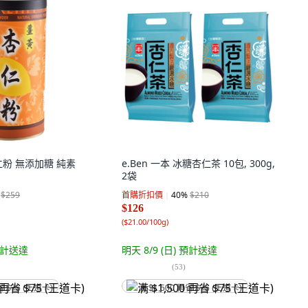
粉 無添加糖 純素
e.Ben 一本 冰糖杏仁茶 10包, 300g,
2袋
$259
首購折扣價
40
%
$210
$126
(
$21.00/100g
)
計送達
明天 8/9 (日)
預計送達
(
53
)
省 $75 (王道卡)
满 $1,500 再省 $75 (王道卡)