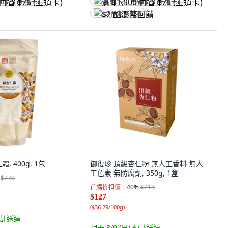
省 $75 (王道卡)
满 $1,500 再省 $75 (王道卡)
$2 酷澎幣回饋
, 400g, 1包
御復珍 頂級杏仁粉 無人工香料 無人
工色素 無防腐劑, 350g, 1盒
$270
首購折扣價
40
%
$213
$127
(
$36.29/100g
)
計送達
明天 8/9 (日)
預計送達