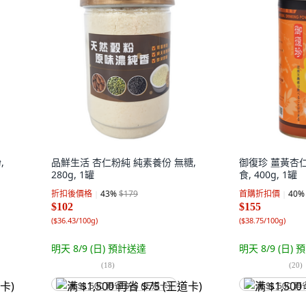
,
品鮮生活 杏仁粉純 純素養份 無糖,
御復珍 薑黃杏仁
280g, 1罐
食, 400g, 1罐
折扣後價格
43
%
$179
首購折扣價
40
%
$102
$155
(
$36.43/100g
)
(
$38.75/100g
)
明天 8/9 (日)
預計送達
明天 8/9 (日)
預
(
18
)
(
20
)
满 $1,500 再省 $75 (王道卡)
满 $1,500 再