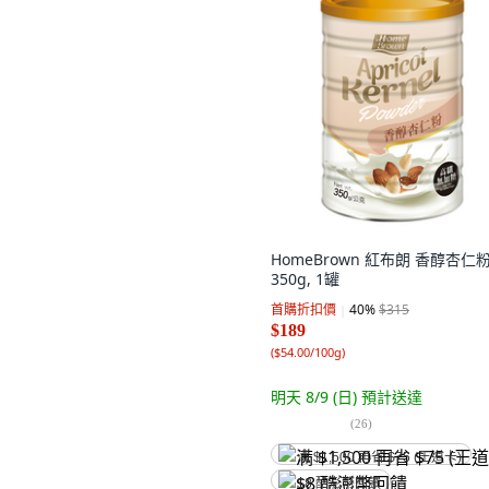
HomeBrown 紅布朗 香醇杏仁粉
350g, 1罐
首購折扣價
40
%
$315
$189
(
$54.00/100g
)
明天 8/9 (日)
預計送達
(
26
)
满 $1,500 再省 $75 (王道卡)
$8 酷澎幣回饋