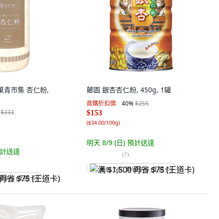
t 菓青市集 杏仁粉,
薌園 銀杏杏仁粉, 450g, 1罐
首購折扣價
40
%
$255
$333
$153
(
$34.00/100g
)
明天 8/9 (日)
預計送達
計送達
(
7
)
满 $1,500 再省 $75 (王道卡)
省 $75 (王道卡)