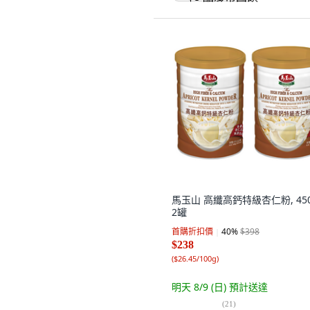
馬玉山 高纖高鈣特級杏仁粉, 450
2罐
首購折扣價
40
%
$398
$238
(
$26.45/100g
)
明天 8/9 (日)
預計送達
(
21
)