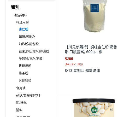
類別
油品/調味
料理用粉
杏仁粉
麵粉/煎餅粉
油炸粉/麵包粉
【川元參藥行】調味杏仁粉 奶
在來米粉/糯米粉/澱粉
郁 口感豐富, 600g, 1個
多穀粉/豆粉/膳食
$260
(
$43.33/100g
)
烘焙用粉
8/13 星期四
預計送達
綠茶粉
其他粉類
食用油
砂糖/食鹽/調味料
醋/味醂
醬料