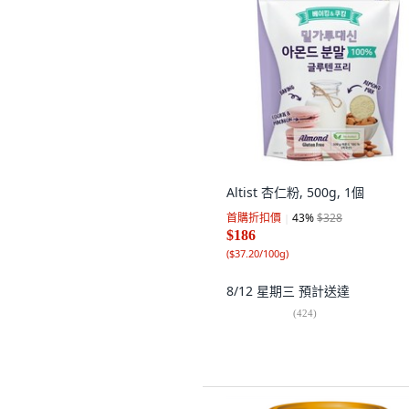
Altist 杏仁粉, 500g, 1個
首購折扣價
43
%
$328
$186
(
$37.20/100g
)
8/12 星期三
預計送達
(
424
)