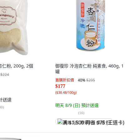
 杏仁粉, 200g, 2個
御復珍 冷泡杏仁粉 純素食, 460g, 1
罐
$224
首購折扣價
40
%
$295
$177
(
$38.48/100g
)
計送達
明天 8/9 (日)
預計送達
00
)
(
16
)
满 $1,500 再省 $75 (王道卡)