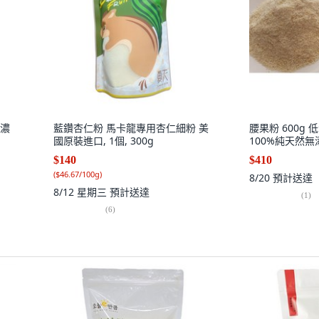
香濃
藍鑽杏仁粉 馬卡龍專用杏仁細粉 美
腰果粉 600g
國原裝進口, 1個, 300g
100%純天然無添
$140
$410
(
$46.67/100g
)
8/20
預計送達
8/12 星期三
預計送達
(
1
)
(
6
)