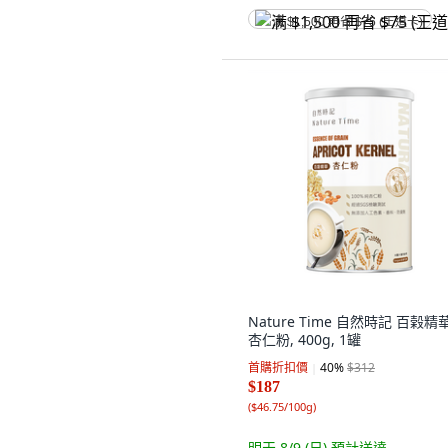
满 $1,500 再省 $75 (王道卡)
Nature Time 自然時記 百榖精
杏仁粉, 400g, 1罐
首購折扣價
40
%
$312
$187
(
$46.75/100g
)
明天 8/9 (日)
預計送達