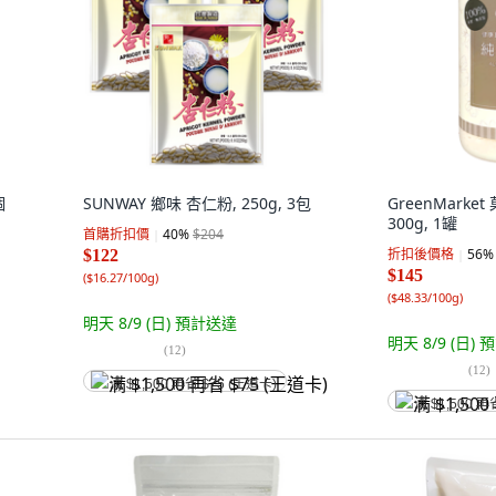
個
SUNWAY 鄉味 杏仁粉, 250g, 3包
GreenMarke
300g, 1罐
首購折扣價
40
%
$204
折扣後價格
56
%
$122
$145
(
$16.27/100g
)
(
$48.33/100g
)
明天 8/9 (日)
預計送達
明天 8/9 (日)
預
(
12
)
(
12
)
满 $1,500 再省 $75 (王道卡)
满 $1,500 再