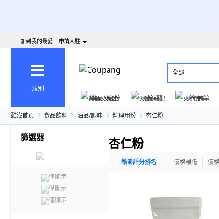
加到我的最愛
申請入駐
全部
類別
爸氣父親節
火箭速配
火箭跨境
酷澎首頁
食品飲料
油品/調味
料理用粉
杏仁粉
篩選器
杏仁粉
酷澎評分排名
價格最低
價
僅顯示
僅顯示
僅顯示