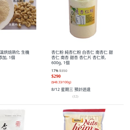
 低溫烘焙熟化 生機
杏仁粉 純杏仁粉 白杏仁 南杏仁 甜
加, 1個
杏仁 南杏 甜杏 杏仁片 杏仁茶,
600g, 1個
17
%
$350
$290
(
$48.33/100g
)
8/12 星期三
預計送達
(
12
)