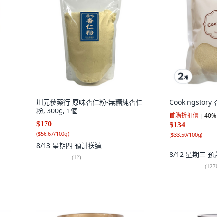
川元參藥行 原味杏仁粉-無糖純杏仁
Cookingstory
粉, 300g, 1個
首購折扣價
40
%
$170
$134
(
$56.67/100g
)
(
$33.50/100g
)
8/13 星期四
預計送達
8/12 星期三
預
(
12
)
(
127