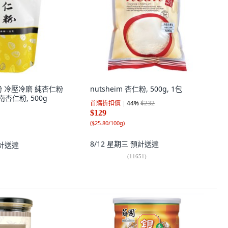
粉 冷壓冷磨 純杏仁粉
nutsheim 杏仁粉, 500g, 1包
南杏仁粉, 500g
首購折扣價
44
%
$232
$129
(
$25.80/100g
)
8/12 星期三
預計送達
計送達
(
11651
)