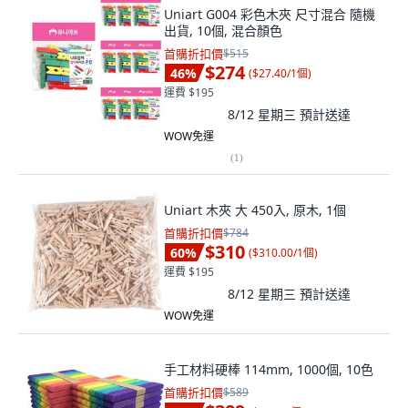
Uniart G004 彩色木夾 尺寸混合 隨機
出貨, 10個, 混合顏色
首購折扣價
$515
$274
46
%
(
$27.40/1個
)
運費 $195
8/12 星期三
預計送達
WOW免運
(
1
)
Uniart 木夾 大 450入, 原木, 1個
首購折扣價
$784
$310
60
%
(
$310.00/1個
)
運費 $195
8/12 星期三
預計送達
WOW免運
手工材料硬棒 114mm, 1000個, 10色
首購折扣價
$589