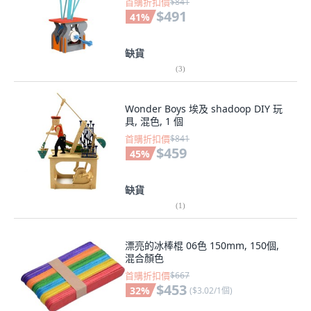
首購折扣價
$841
$491
41
%
缺貨
(
3
)
Wonder Boys 埃及 shadoop DIY 玩
具, 混色, 1 個
首購折扣價
$841
$459
45
%
缺貨
(
1
)
漂亮的冰棒棍 06色 150mm, 150個,
混合顏色
首購折扣價
$667
$453
32
%
(
$3.02/1個
)