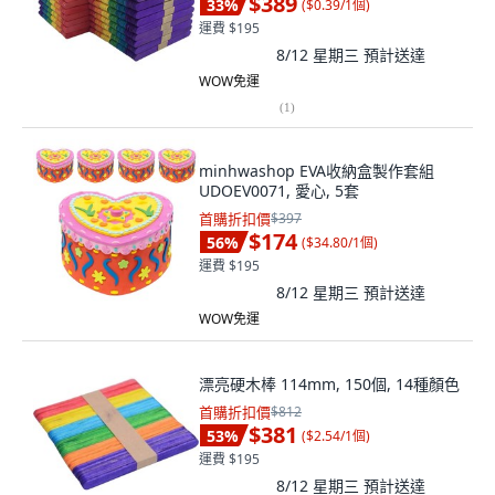
$389
33
%
(
$0.39/1個
)
運費 $195
8/12 星期三
預計送達
WOW免運
(
1
)
minhwashop EVA收納盒製作套組
UDOEV0071, 愛心, 5套
首購折扣價
$397
$174
56
%
(
$34.80/1個
)
運費 $195
8/12 星期三
預計送達
WOW免運
漂亮硬木棒 114mm, 150個, 14種顏色
首購折扣價
$812
$381
53
%
(
$2.54/1個
)
運費 $195
8/12 星期三
預計送達