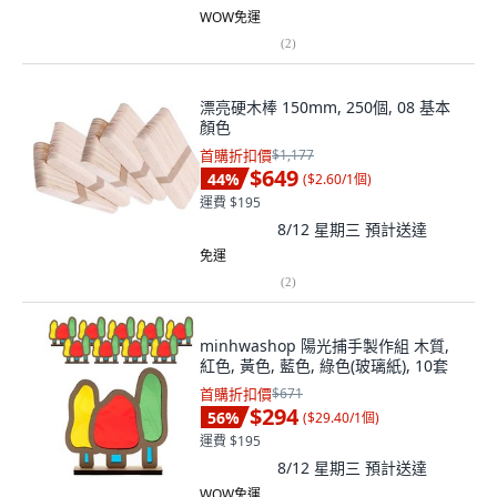
WOW免運
(
2
)
漂亮硬木棒 150mm, 250個, 08 基本
顏色
首購折扣價
$1,177
$649
44
%
(
$2.60/1個
)
運費 $195
8/12 星期三
預計送達
免運
(
2
)
minhwashop 陽光捕手製作組 木質,
紅色, 黃色, 藍色, 綠色(玻璃紙), 10套
首購折扣價
$671
$294
56
%
(
$29.40/1個
)
運費 $195
8/12 星期三
預計送達
WOW免運