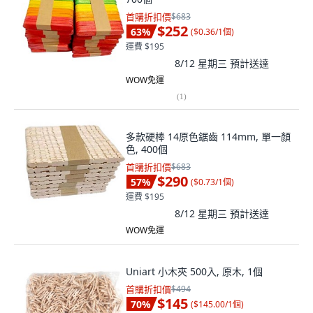
首購折扣價
$683
$252
63
%
(
$0.36/1個
)
運費 $195
8/12 星期三
預計送達
WOW免運
(
1
)
多款硬棒 14原色鋸齒 114mm, 單一顏
色, 400個
首購折扣價
$683
$290
57
%
(
$0.73/1個
)
運費 $195
8/12 星期三
預計送達
WOW免運
Uniart 小木夾 500入, 原木, 1個
首購折扣價
$494
$145
70
%
(
$145.00/1個
)