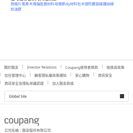
熱縮片
風車
木塊
鑰匙圈材料
母親節diy材料包
木頭陀螺
鋁線
鐵絲線
奶油膠
Investor Relations
關於酷澎
Coupang使用者條款
退換貨政策
信任管理中心
顧客隱私權政策通知
安心購物
資訊安全
資訊安全及隱私保護認證
加入酷澎商城
Global Site
公司名稱：酷澎股份有限公司