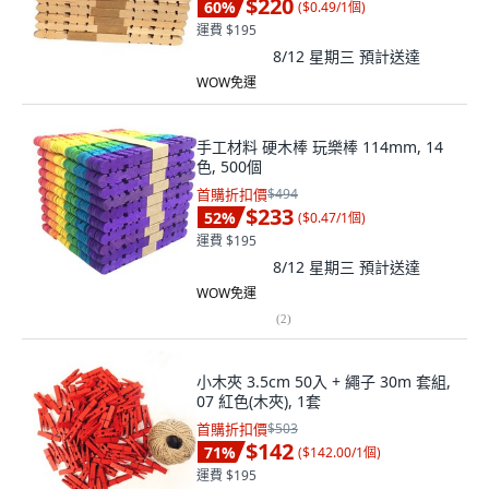
$220
60
%
(
$0.49/1個
)
運費 $195
8/12 星期三
預計送達
WOW免運
手工材料 硬木棒 玩樂棒 114mm, 14
色, 500個
首購折扣價
$494
$233
52
%
(
$0.47/1個
)
運費 $195
8/12 星期三
預計送達
WOW免運
(
2
)
小木夾 3.5cm 50入 + 繩子 30m 套組,
07 紅色(木夾), 1套
首購折扣價
$503
$142
71
%
(
$142.00/1個
)
運費 $195