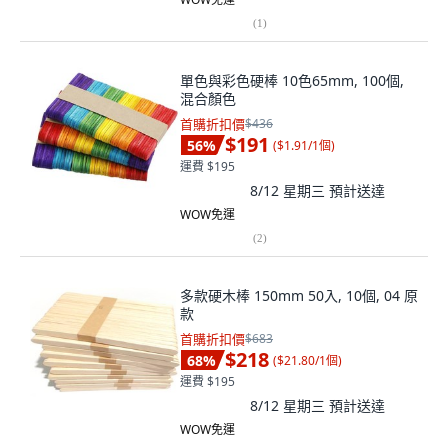
(
1
)
單色與彩色硬棒 10色65mm, 100個,
混合顏色
首購折扣價
$436
$191
56
%
(
$1.91/1個
)
運費 $195
8/12 星期三
預計送達
WOW免運
(
2
)
多款硬木棒 150mm 50入, 10個, 04 原
款
首購折扣價
$683
$218
68
%
(
$21.80/1個
)
運費 $195
8/12 星期三
預計送達
WOW免運