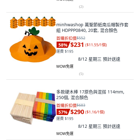
(
2
)
minhwashop 萬聖節紙南瓜帽製作套
組 HDPPP0840, 20套, 混合顏色
首購折扣價
$552
$231
58
%
(
$11.55/1個
)
運費 $195
8/12 星期三
預計送達
WOW免運
(
5
)
多款硬木棒 17原色與混搭 114mm,
250個, 混合顏色
首購折扣價
$683
$290
57
%
(
$1.16/1個
)
運費 $195
8/12 星期三
預計送達
WOW免運