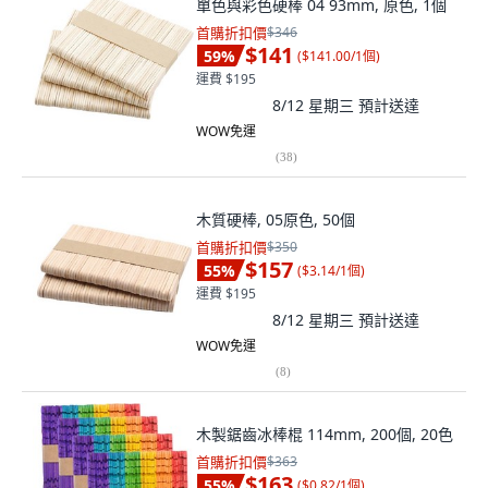
單色與彩色硬棒 04 93mm, 原色, 1個
首購折扣價
$346
$141
59
%
(
$141.00/1個
)
運費 $195
8/12 星期三
預計送達
WOW免運
(
38
)
木質硬棒, 05原色, 50個
首購折扣價
$350
$157
55
%
(
$3.14/1個
)
運費 $195
8/12 星期三
預計送達
WOW免運
(
8
)
木製鋸齒冰棒棍 114mm, 200個, 20色
首購折扣價
$363
$163
55
%
(
$0.82/1個
)