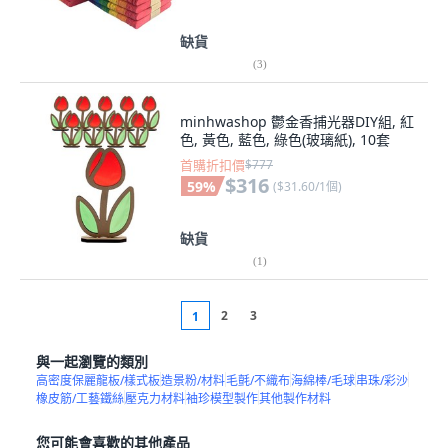
缺貨
(
3
)
minhwashop 鬱金香捕光器DIY組, 紅
色, 黃色, 藍色, 綠色(玻璃紙), 10套
首購折扣價
$777
$316
59
%
(
$31.60/1個
)
缺貨
(
1
)
2
3
1
與一起瀏覽的類別
高密度保麗龍板/樣式板
造景粉/材料
毛氈/不織布
海綿棒/毛球
串珠/彩沙
橡皮筋/工藝鐵絲
壓克力材料
袖珍模型製作
其他製作材料
您可能會喜歡的其他產品