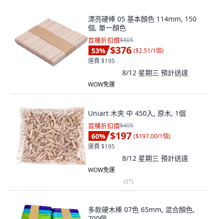
漂亮硬棒 05 基本顏色 114mm, 150
個, 單一顏色
首購折扣價
$805
$376
53
%
(
$2.51/1個
)
運費 $195
8/12 星期三
預計送達
WOW免運
Uniart 木夾 中 450入, 原木, 1個
首購折扣價
$495
$197
60
%
(
$197.00/1個
)
運費 $195
8/12 星期三
預計送達
WOW免運
(
27
)
多款硬木棒 07色 65mm, 混合顏色,
700個