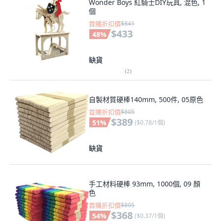
Wonder Boys 紅騎士DIY玩具, 混色, 1
個
首購折扣價
$841
$433
48
%
缺貨
(
2
)
自製材質硬棒140mm, 500件, 05原色
首購折扣價
$805
$389
51
%
(
$0.78/1個
)
缺貨
手工材料硬棒 93mm, 1000個, 09 顏
色
首購折扣價
$805
$368
54
%
(
$0.37/1個
)