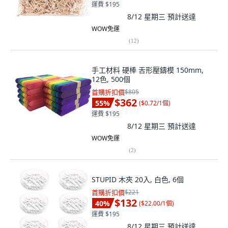
運費 $195
8/12 星期三
預計送達
WOW免運
(
12
)
手工材料 硬棒 舌形壓鑄模 150mm,
12色, 500個
首購折扣價
$805
$362
55
%
(
$0.72/1個
)
運費 $195
8/12 星期三
預計送達
WOW免運
(
2
)
STUPID 木夾 20入, 白色, 6個
首購折扣價
$221
$132
40
%
(
$22.00/1個
)
運費 $195
8/12 星期三
預計送達