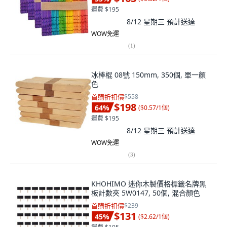
運費 $195
8/12 星期三
預計送達
WOW免運
(
1
)
冰棒棍 08號 150mm, 350個, 單一顏
色
首購折扣價
$558
$198
64
%
(
$0.57/1個
)
運費 $195
8/12 星期三
預計送達
WOW免運
(
3
)
KHOHIMO 迷你木製價格標籤名牌黑
板計數夾 5W0147, 50個, 混合顏色
首購折扣價
$239
$131
45
%
(
$2.62/1個
)