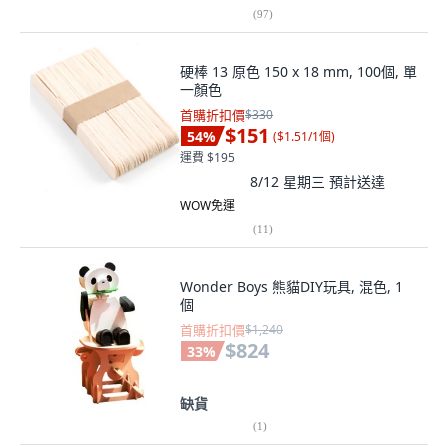
(
97
)
硬棒 13 原色 150 x 18 mm, 100個, 單
一顏色
首購折扣價
$330
$151
54
%
(
$1.51/1個
)
運費 $195
8/12 星期三
預計送達
WOW免運
(
11
)
Wonder Boys 熊貓DIY玩具, 混色, 1
個
首購折扣價
$1,240
$824
33
%
缺貨
(
1
)