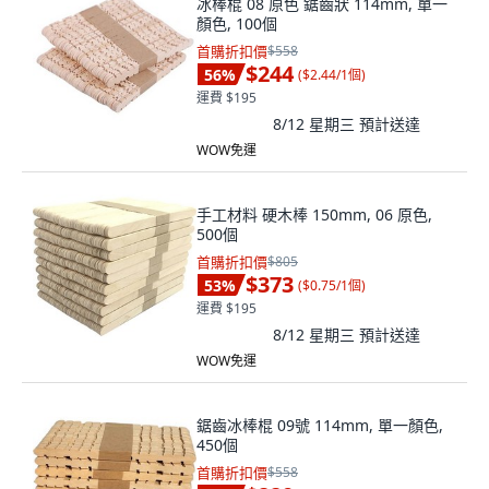
冰棒棍 08 原色 鋸齒狀 114mm, 單一
顏色, 100個
首購折扣價
$558
$244
56
%
(
$2.44/1個
)
運費 $195
8/12 星期三
預計送達
WOW免運
手工材料 硬木棒 150mm, 06 原色,
500個
首購折扣價
$805
$373
53
%
(
$0.75/1個
)
運費 $195
8/12 星期三
預計送達
WOW免運
鋸齒冰棒棍 09號 114mm, 單一顏色,
450個
首購折扣價
$558