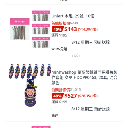
Uniart 木雕, 29號, 10個
首購折扣價
$239
$143
40
%
(
$14.30/1個
)
運費 $195
8/12 星期三
預計送達
WOW免運
(
127
)
minhwashop 萬聖節紙質門把掛牌製
作套組 女巫 HDOPP0463, 20套, 混合
顏色
首購折扣價
$1,015
$527
48
%
(
$26.35/1個
)
運費 $195
8/12 星期三
預計送達
免運