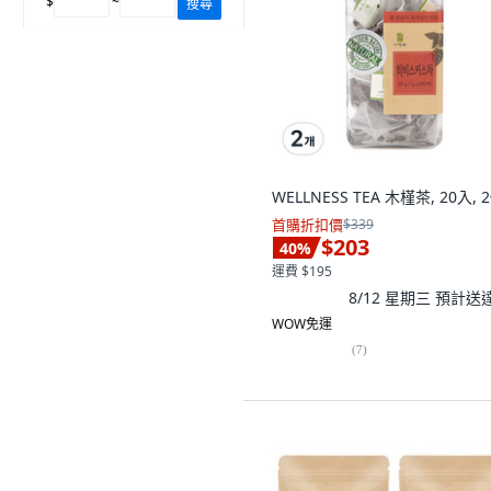
$
~
搜尋
WELLNESS TEA 木槿茶, 20入, 
首購折扣價
$339
$203
40
%
運費 $195
8/12 星期三
預計送
WOW免運
(
7
)