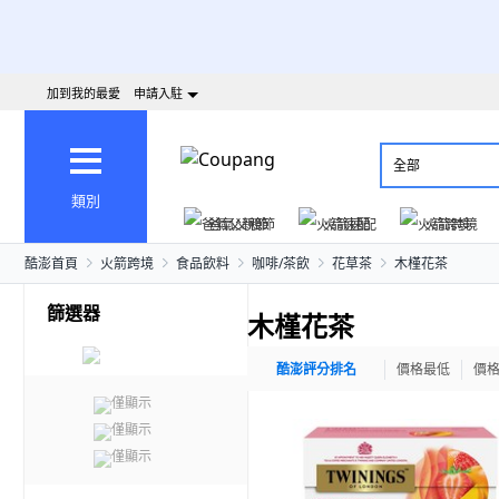
加到我的最愛
申請入駐
全部
類別
爸氣父親節
火箭速配
火箭跨境
酷澎首頁
火箭跨境
食品飲料
咖啡/茶飲
花草茶
木槿花茶
篩選器
木槿花茶
酷澎評分排名
價格最低
價
僅顯示
僅顯示
僅顯示