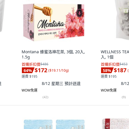
Montana 蜂蜜洛神花茶, 3個, 20入,
WELLNESS TE
1.5g
入, 1個
首購折扣價
$486
首購折扣價
$453
$172
$187
64
%
58
%
(
$19.11/10g
)
(
運費 $195
運費 $195
達
8/12 星期三
預計送達
8/
WOW免運
WOW免運
(
42
)
(
9
)