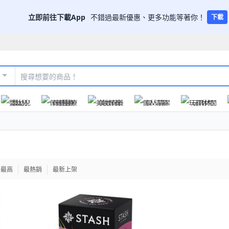
立即前往下載App
不錯過最新優惠、更多功能等著你！
下載
嬰幼兒
保健醫療
美妝保養
個人清潔
玩具休閒
格最高
最熱銷
最新上架