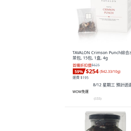
TAVALON Crimson Punch綜
茶包, 15包, 1盒, 4g
首購折扣價
$625
$254
59
%
(
$42.33/10g
)
運費 $195
8/12 星期三
預計送
WOW免運
(
155
)