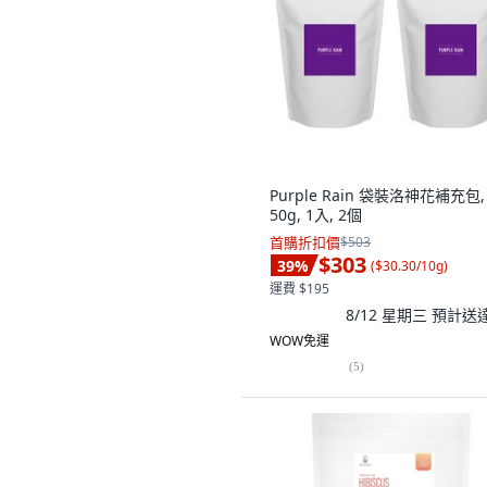
Purple Rain 袋裝洛神花補充包,
50g, 1入, 2個
首購折扣價
$503
$303
39
%
(
$30.30/10g
)
運費 $195
8/12 星期三
預計送
WOW免運
(
5
)