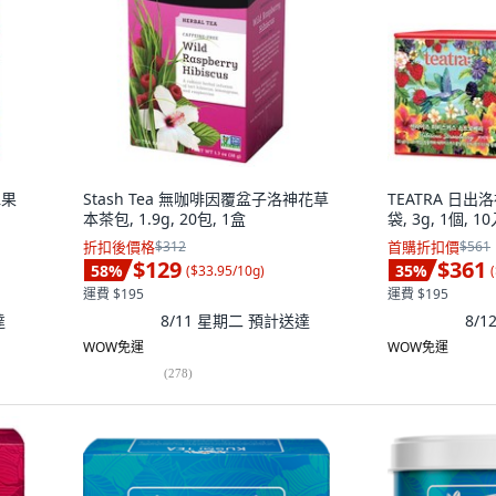
水果
Stash Tea 無咖啡因覆盆子洛神花草
TEATRA 日出
本茶包, 1.9g, 20包, 1盒
袋, 3g, 1個, 1
折扣後價格
$312
首購折扣價
$561
$129
$361
58
%
35
%
(
$33.95/10g
)
(
運費 $195
運費 $195
達
8/11 星期二
預計送達
8/
WOW免運
WOW免運
(
278
)