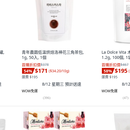
罐,
青年農園低溫烘焙洛神花三角茶包,
La Dolce Vi
1g, 50入, 1個
1.2g, 100個, 1
首購折扣價
$378
首購折扣價
$467
$171
$195
54
%
58
%
(
$34.20/10g
)
(
運費 $195
運費 $195
達
8/12 星期三
預計送達
8/
WOW免運
WOW免運
(
396
)
(
47
)