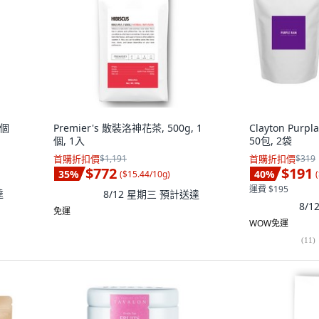
2個
Premier's 散裝洛神花茶, 500g, 1
Clayton Purp
個, 1入
50包, 2袋
首購折扣價
$1,191
首購折扣價
$319
$772
$191
35
%
40
%
(
$15.44/10g
)
(
運費 $195
達
8/12 星期三
預計送達
8/
免運
WOW免運
(
11
)