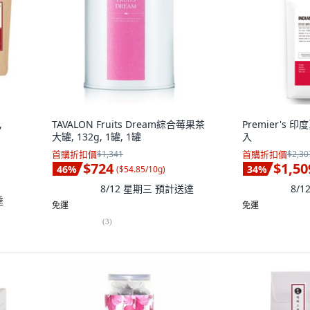
,
TAVALON Fruits Dream綜合莓果茶
Premier's 印度
大罐, 132g, 1罐, 1罐
入
首購折扣價
$1,341
首購折扣價
$2,30
$724
$1,50
46
%
34
%
(
$54.85/10g
)
8/12 星期三
預計送達
8/
達
免運
免運
(
3
)