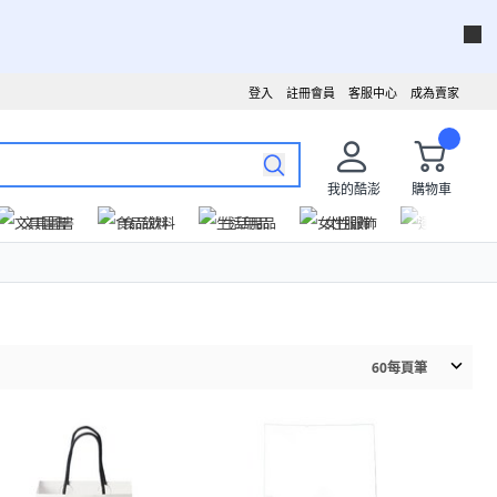
登入
註冊會員
客服中心
成為賣家
我的酷澎
購物車
文具圖書
食品飲料
生活用品
女性服飾
運動戶外
60
每頁筆