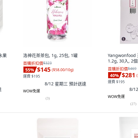
合水果
洛神花茶茶包, 1g, 25包, 1罐
Yangwonfo
1.2g, 30入, 2個
首購折扣價
$323
$145
首購折扣價
$469
55
%
(
$58.00/10g
)
$281
40
%
(
運費 $195
運費 $195
8/12 星期三
預計送達
達
8/
WOW免運
WOW免運
(
3
)
(
27
)