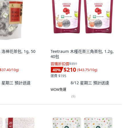
A 洛神花茶包, 1g, 50
Teetraum 木槿花茶三角茶包, 1.2g,
40包
首購折扣價
$351
$210
40
%
$37.40/10g
)
(
$43.75/10g
)
運費 $195
12 星期三
預計送達
8/12 星期三
預計送達
WOW免運
(
9
)