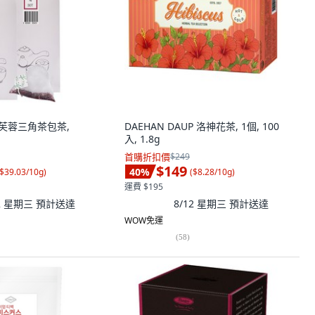
od 芙蓉三角茶包茶,
DAEHAN DAUP 洛神花茶, 1個, 100
入, 1.8g
首購折扣價
$249
$149
40
%
$39.03/10g
)
(
$8.28/10g
)
運費 $195
12 星期三
預計送達
8/12 星期三
預計送達
WOW免運
(
58
)