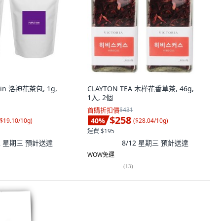
lain 洛神花茶包, 1g,
CLAYTON TEA 木槿花香草茶, 46g,
1入, 2個
首購折扣價
$431
$258
40
%
$19.10/10g
)
(
$28.04/10g
)
運費 $195
12 星期三
預計送達
8/12 星期三
預計送達
WOW免運
(
13
)