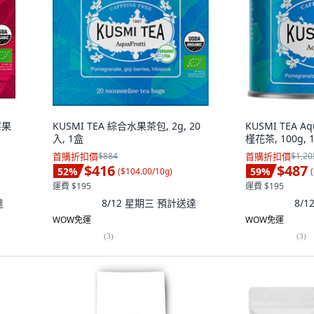
莓果
KUSMI TEA 綜合水果茶包, 2g, 20
KUSMI TEA A
入, 1盒
槿花茶, 100g, 
首購折扣價
$884
首購折扣價
$1,20
$416
$487
52
%
59
%
(
$104.00/10g
)
(
運費 $195
運費 $195
達
8/12 星期三
預計送達
8/
WOW免運
WOW免運
(
3
)
(
3
)