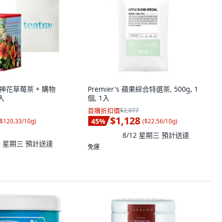
洛神花草莓茶 + 購物
Premier's 蘋果綜合特選茶, 500g, 1
0入
個, 1入
首購折扣價
$2,077
$1,128
45
%
$120.33/10g
)
(
$22.56/10g
)
8/12 星期三
預計送達
12 星期三
預計送達
免運