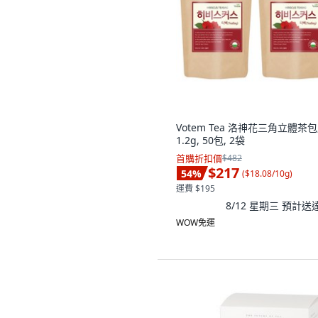
Votem Tea 洛神花三角立體茶包
1.2g, 50包, 2袋
首購折扣價
$482
$217
54
%
(
$18.08/10g
)
運費 $195
8/12 星期三
預計送
WOW免運