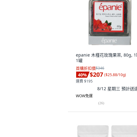
epanie 木槿花玫瑰果茶, 80g, 1
1罐
首購折扣價
$346
$207
40
%
(
$25.88/10g
)
運費 $195
8/12 星期三
預計送
WOW免運
(
26
)