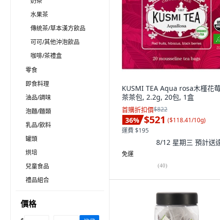
奶茶
水果茶
傳統茶/草本漢方飲品
可可/其他沖泡飲品
咖啡/茶禮盒
零食
即食料理
KUSMI TEA Aqua rosa木槿花
茶茶包, 2.2g, 20包, 1盒
油品/調味
首購折扣價
$822
泡麵/麵類
$521
36
%
(
$118.41/10g
)
乳品/飲料
運費 $195
罐頭
8/12 星期三
預計送
烘培
免運
兒童食品
(
40
)
禮品組合
價格