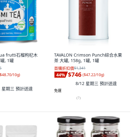
qua frutti石榴枸杞木
TAVALON Crimson Punch綜合水果
1罐, 1罐
茶 大罐, 158g, 1罐, 1罐
5
首購折扣價
$1,341
$746
44
%
$48.70/10g
)
(
$47.22/10g
)
8/12 星期三
預計送達
12 星期三
預計送達
免運
(
7
)