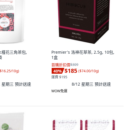
ta 木槿花三角茶包,
Premier's 洛神花草茶, 2.5g, 10包,
袋
1盒
首購折扣價
$309
$185
40
%
$16.25/10g
)
(
$74.00/10g
)
運費 $195
12 星期三
預計送達
8/12 星期三
預計送達
WOW免運