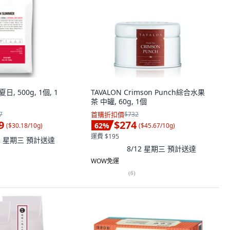
夏日, 500g, 1個, 1
TAVALON Crimson Punch綜合水果
茶 中罐, 60g, 1個
7
首購折扣價
$732
9
$274
62
%
(
$30.18/10g
)
(
$45.67/10g
)
運費 $195
12 星期三
預計送達
8/12 星期三
預計送達
WOW免運
(
6
)