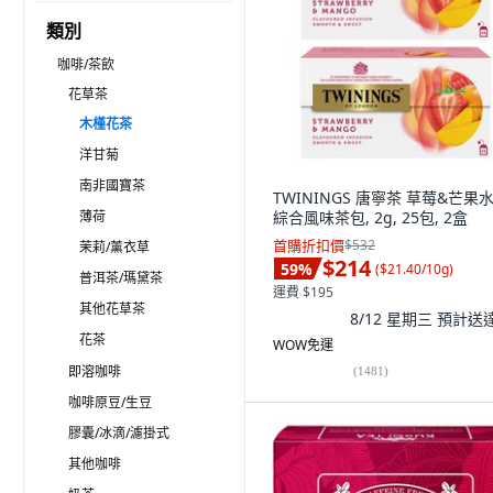
類別
咖啡/茶飲
花草茶
木槿花茶
洋甘菊
南非國寶茶
TWININGS 唐寧茶 草莓&芒果
薄荷
綜合風味茶包, 2g, 25包, 2盒
首購折扣價
$532
茉莉/薰衣草
$214
59
%
(
$21.40/10g
)
普洱茶/瑪黛茶
運費 $195
其他花草茶
8/12 星期三
預計送
花茶
WOW免運
即溶咖啡
(
1481
)
咖啡原豆/生豆
膠囊/冰滴/濾掛式
其他咖啡