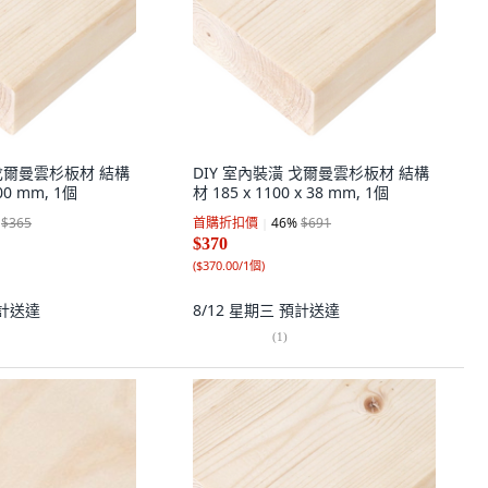
 戈爾曼雲杉板材 結構
DIY 室內裝潢 戈爾曼雲杉板材 結構
600 mm, 1個
材 185 x 1100 x 38 mm, 1個
$365
首購折扣價
46
%
$691
$370
(
$370.00/1個
)
計送達
8/12 星期三
預計送達
(
1
)