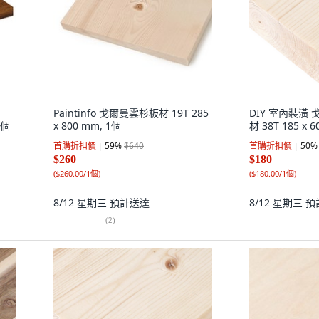
Paintinfo 戈爾曼雲杉板材 19T 285
DIY 室內裝潢
1個
x 800 mm, 1個
材 38T 185 x 
首購折扣價
59
%
$640
首購折扣價
50
%
$260
$180
(
$260.00/1個
)
(
$180.00/1個
)
8/12 星期三
預計送達
8/12 星期三
預
(
2
)