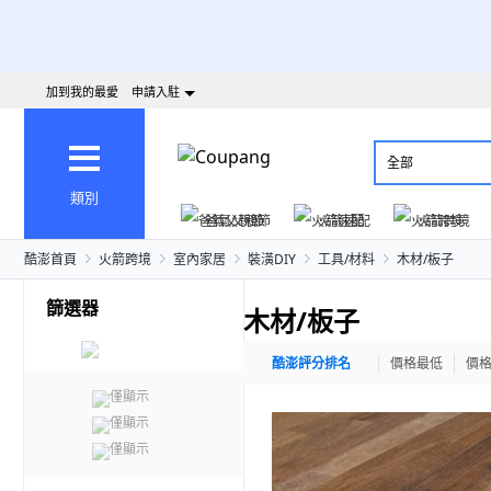
加到我的最愛
申請入駐
全部
類別
爸氣父親節
火箭速配
火箭跨境
酷澎首頁
火箭跨境
室內家居
裝潢DIY
工具/材料
木材/板子
篩選器
木材/板子
酷澎評分排名
價格最低
價
僅顯示
僅顯示
僅顯示