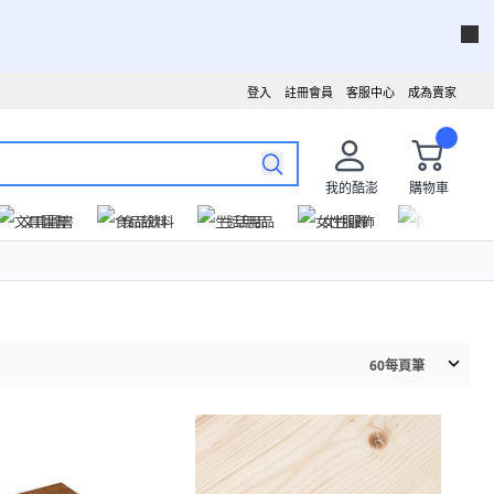
登入
註冊會員
客服中心
成為賣家
我的酷澎
購物車
文具圖書
食品飲料
生活用品
女性服飾
運動戶外
60
每頁筆