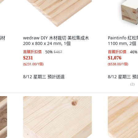
構材
wedraw DIY 木材裁切 美松集成木
Paintinfo 紅松
200 x 800 x 24 mm, 1個
1100 mm, 2個
首購折扣價
50
%
$467
首購折扣價
46
%
$231
$1,076
(
$231.00/1個
)
(
$538.00/1個
)
8/12 星期三
預計送達
8/12 星期三
預
(
2
)