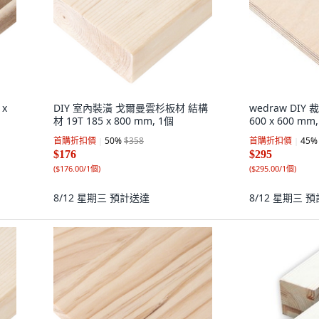
x
DIY 室內裝潢 戈爾曼雲杉板材 結構
wedraw DIY
材 19T 185 x 800 mm, 1個
600 x 600 mm
首購折扣價
50
%
$358
首購折扣價
45
%
$176
$295
(
$176.00/1個
)
(
$295.00/1個
)
8/12 星期三
預計送達
8/12 星期三
預