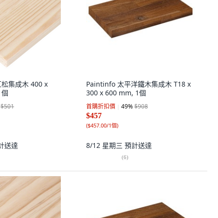
松集成木 400 x
Paintinfo 太平洋鐵木集成木 T18 x
 1個
300 x 600 mm, 1個
$501
首購折扣價
49
%
$908
$457
(
$457.00/1個
)
計送達
8/12 星期三
預計送達
(
6
)