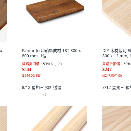
x
Paintinfo 印茄集成材 18T 300 x
DIY 木材裁切 紅
800 mm, 1個
800 x 12 mm,
首購折扣價
53
%
$1,173
首購折扣價
50
%
$544
$247
(
$544.00/1個
)
(
$247.00/1個
)
8/12 星期三
預計送達
8/12 星期三
預
(
1
)