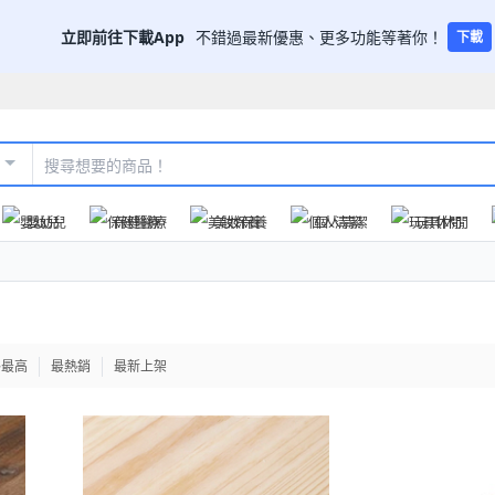
立即前往下載App
不錯過最新優惠、更多功能等著你！
下載
嬰幼兒
保健醫療
美妝保養
個人清潔
玩具休閒
格最高
最熱銷
最新上架