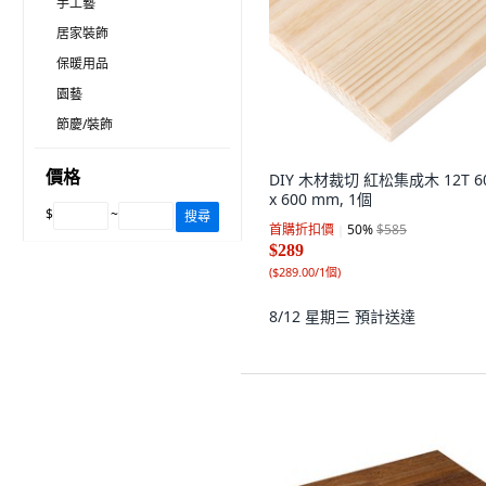
手工藝
居家裝飾
保暖用品
園藝
節慶/裝飾
價格
DIY 木材裁切 紅松集成木 12T 6
x 600 mm, 1個
$
~
搜尋
首購折扣價
50
%
$585
$289
(
$289.00/1個
)
8/12 星期三
預計送達