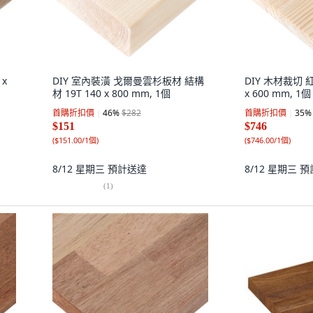
x
DIY 室內裝潢 戈爾曼雲杉板材 結構
DIY 木材裁切 紅
材 19T 140 x 800 mm, 1個
x 600 mm, 1個
首購折扣價
46
%
$282
首購折扣價
35
%
$151
$746
(
$151.00/1個
)
(
$746.00/1個
)
8/12 星期三
預計送達
8/12 星期三
預
(
1
)