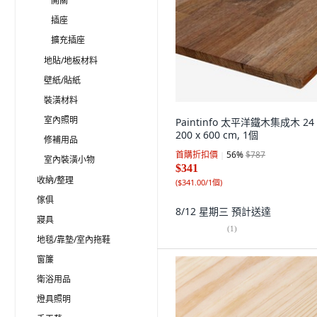
開關
插座
擴充插座
地貼/地板材料
壁紙/貼紙
裝潢材料
室內照明
Paintinfo 太平洋鐵木集成木 24 
200 x 600 cm, 1個
修補用品
首購折扣價
56
%
$787
室內裝潢小物
$341
收納/整理
(
$341.00/1個
)
傢俱
8/12 星期三
預計送達
寢具
(
1
)
地毯/靠墊/室內拖鞋
窗簾
衛浴用品
燈具照明