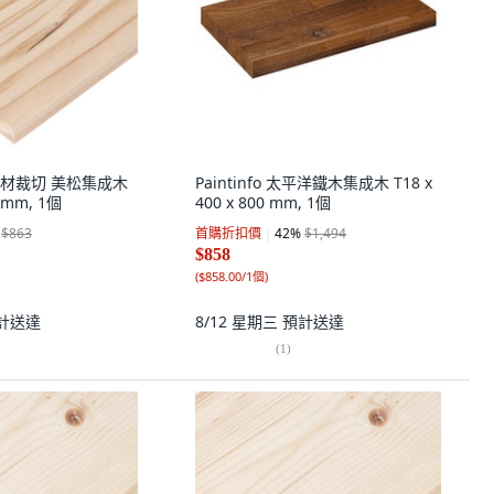
Y 木材裁切 美松集成木
Paintinfo 太平洋鐵木集成木 T18 x
4 mm, 1個
400 x 800 mm, 1個
$863
首購折扣價
42
%
$1,494
$858
(
$858.00/1個
)
計送達
8/12 星期三
預計送達
(
1
)