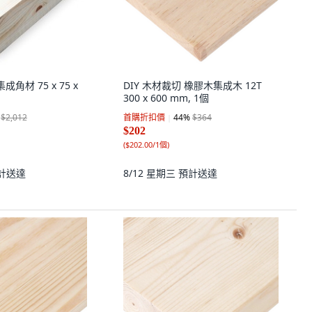
集成角材 75 x 75 x
DIY 木材裁切 橡膠木集成木 12T
300 x 600 mm, 1個
$2,012
首購折扣價
44
%
$364
$202
(
$202.00/1個
)
計送達
8/12 星期三
預計送達