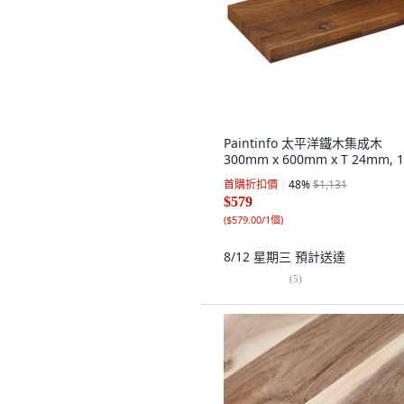
Paintinfo 太平洋鐵木集成木
300mm x 600mm x T 24mm, 
首購折扣價
48
%
$1,131
$579
(
$579.00/1個
)
8/12 星期三
預計送達
(
5
)