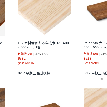
x
DIY 木材裁切 紅松集成木 18T 600
Paintinfo 
x 600 mm, 1個
400 x 600 mm
首購折扣價
45
%
$707
首購折扣價
24
%
$382
$628
(
$382.00/1個
)
(
$628.00/1個
)
8/12 星期三
預計送達
8/12 星期三
預
(
1
)