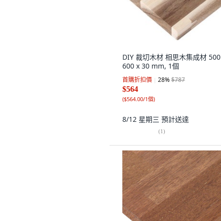
DIY 裁切木材 相思木集成材 500 
600 x 30 mm, 1個
首購折扣價
28
%
$787
$564
(
$564.00/1個
)
8/12 星期三
預計送達
(
1
)