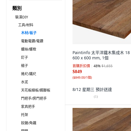
類別
裝潢DIY
工具/材料
木材/板子
電動電鑽/電鑽
螺絲/螺栓
Paintinfo 太平洋鐵木集成木 18 
釘子
600 x 600 mm, 1個
槌子
首購折扣價
48
%
$1,655
$849
捲尺/鐵尺
(
$849.00/1個
)
水泥
8/12 星期三
預計送達
天花板線板/踢腳板
(
1
)
門把手/房門把手
家具把手
托架
鉸鏈/角鐵