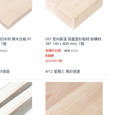
 裁切木材 樺木合板 9T
DIY 室內裝潢 高曼雲杉板材 結構材
, 1個
38T 140 x 800 mm, 1個
$543
首購折扣價
46
%
$318
$169
(
$169.00/1個
)
計送達
8/12 星期三
預計送達