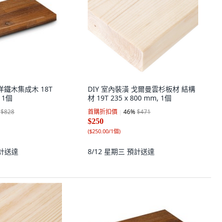
太平洋鐵木集成木 18T
DIY 室內裝潢 戈爾曼雲杉板材 結構
, 1個
材 19T 235 x 800 mm, 1個
$828
首購折扣價
46
%
$471
$250
(
$250.00/1個
)
計送達
8/12 星期三
預計送達