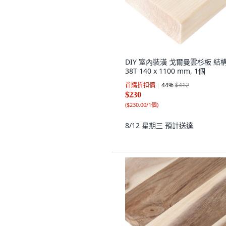
DIY 室內裝潢 戈爾曼雲杉板 結
38T 140 x 1100 mm, 1個
首購折扣價
44
%
$412
$230
(
$230.00/1個
)
8/12 星期三
預計送達