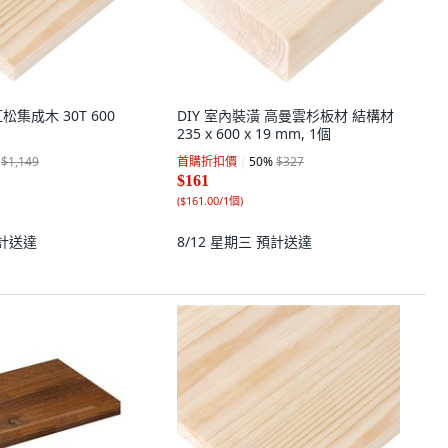
松集成木 30T 600
DIY 室內裝潢 高曼雲杉板材 結構材
235 x 600 x 19 mm, 1個
$1,149
首購折扣價
50
%
$327
$161
(
$161.00/1個
)
計送達
8/12 星期三
預計送達