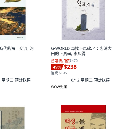
朝鮮時代的海上交流, 河
G-WORLD 尋找下馬碑. 4：忠清大
田的下馬碑, 李熙得
首購折扣價
$470
$238
49
%
運費 $195
12 星期三
預計送達
8/12 星期三
預計送達
WOW免運