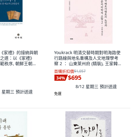
N 《家禮》的接納與朝
Youkrack 明清交替時期對明海路使
之道：以《家禮》
行路線與地名重構及人文地理學考
範秩序, 朝鮮王朝貴
察 2 ： 山東萊州府 (精裝), 王家韓宗
道, 金美英 (作者),
眞唐允熙
首購折扣價
$1,057
$695
34
%
8/12 星期三
預計送達
12 星期三
預計送達
免運