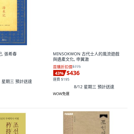
MINSOKWON 古代士人的風流遊戲
與遺產文化, 申翼澈
首購折扣價
$775
$436
43
%
運費 $195
8/12 星期三
預計送達
WOW免運
記, 張希春
12 星期三
預計送達