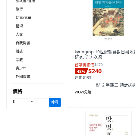
應試書/證照
旅行
幼兒/兒童
藝術
人文
自我開發
雜誌
kyunginp 19世紀朝鮮對日易
研究, 岩方久彥
宗教
首購折扣價
$470
青少年
$240
48
%
外國圖書
運費 $195
8/12 星期三
預計送
價格
WOW免運
$
~
搜尋