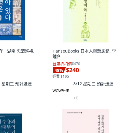
尚存：湖南·忠清巡禮,
HanseuBooks 日本人與懲毖錄, 李
鍾各
首購折扣價
$470
$240
48
%
運費 $195
12 星期三
預計送達
8/12 星期三
預計送達
WOW免運
(
1
)