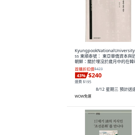
KyungpookNationalUniversity
ss 東順泰號： 東亞華僑資本與
朝鮮：關於埋沒於歲月中的在韓
僑鉅富東順泰號譚葛生的故事, 
首購折扣價
$423
雅 著
$240
43
%
運費 $195
8/12 星期三
預計送
WOW免運