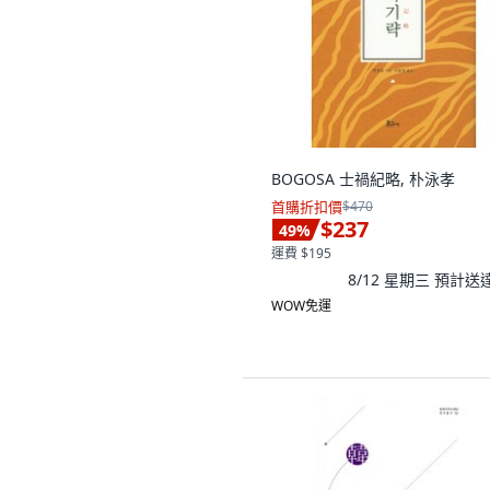
BOGOSA 士禍紀略, 朴泳孝
首購折扣價
$470
$237
49
%
運費 $195
8/12 星期三
預計送
WOW免運