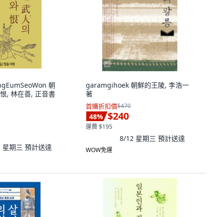
ongEumSeoWon 朝
garamgihoek 朝鮮的王陵, 李浩一
, 林在善, 正音書
著
首購折扣價
$470
$240
48
%
運費 $195
8/12 星期三
預計送達
12 星期三
預計送達
WOW免運