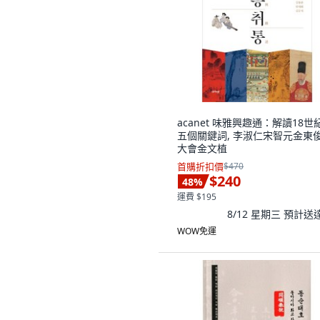
acanet 味雅興趣通：解讀18世
五個關鍵詞, 李淑仁宋智元金東
大會金文植
首購折扣價
$470
$240
48
%
運費 $195
8/12 星期三
預計送
WOW免運