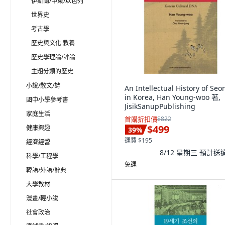
伊斯蘭/中東/以色列
世界史
考古學
歷史與文化 教養
歷史學理論/評論
主題分類的歷史
小說/散文/詩
An Intellectual History of Seo
in Korea, Han Young-woo 著,
國中小學參考書
JisikSanupPublishing
家庭生活
首購折扣價
$822
$499
健康興趣
39
%
運費 $195
經濟經營
8/12 星期三
預計送
科學/工程學
免運
韓語/外語/辭典
大學教材
漫畫/輕小說
社會政治