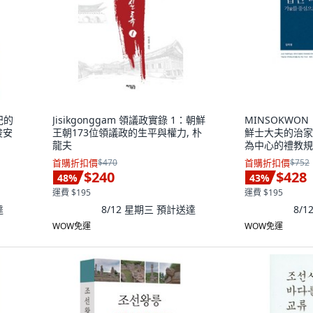
紀的
Jisikgonggam 領議政實錄 1：朝鮮
MINSOKWO
俊安
王朝173位領議政的生平與權力, 朴
鮮士大夫的治家
龍夫
為中心的禮教規
族的禮儀與治家之
首購折扣價
$470
首購折扣價
$752
金美英
$240
$428
48
%
43
%
運費 $195
運費 $195
達
8/12 星期三
預計送達
8/
WOW免運
WOW免運