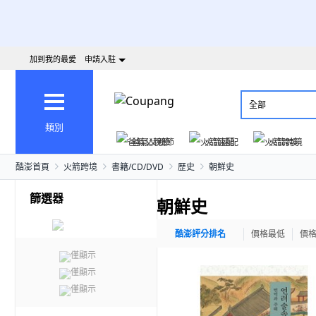
加到我的最愛
申請入駐
全部
類別
爸氣父親節
火箭速配
火箭跨境
酷澎首頁
火箭跨境
書籍/CD/DVD
歷史
朝鮮史
篩選器
朝鮮史
酷澎評分排名
價格最低
價
僅顯示
僅顯示
僅顯示