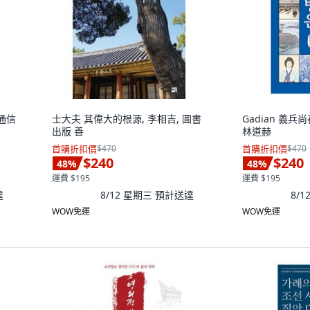
地通信
士大夫 其偉大的根源, 李相吉, 圖書
Gadian 義兵
出版 善
林道赫
首購折扣價
$470
首購折扣價
$470
$240
$240
48
%
48
%
運費 $195
運費 $195
達
8/12 星期三
預計送達
8/
WOW免運
WOW免運