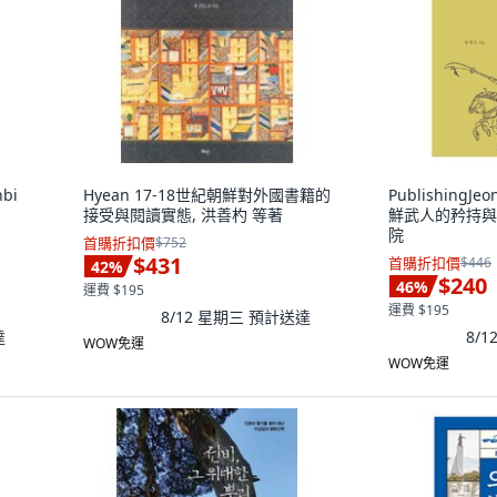
nbi
Hyean 17-18世紀朝鮮對外國書籍的
PublishingJe
接受與閱讀實態, 洪善杓 等著
鮮武人的矜持與恨
院
首購折扣價
$752
$431
首購折扣價
$446
42
%
$240
46
%
運費 $195
運費 $195
8/12 星期三
預計送達
達
8/
WOW免運
WOW免運