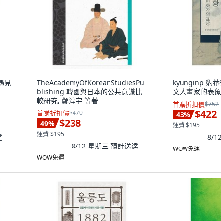
子遇見
TheAcademyOfKoreanStudiesPu
kyunginp 
blishing 韓國與日本的公共意識比
文人畫家的表象
較研究, 鄭淳宇 等著
首購折扣價
$752
$422
首購折扣價
$470
43
%
$238
49
%
運費 $195
運費 $195
達
8/
8/12 星期三
預計送達
WOW免運
WOW免運