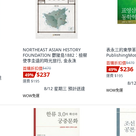
NORTHEAST ASIAN HISTORY
表永三的東學革
FOUNDATION 鬱陵島1882：檢察
PublishingMo
使李圭遠的時光旅行, 金永洙
首購折扣價
$470
$236
首購折扣價
$470
49
%
$237
49
%
運費 $195
達
運費 $195
8/
8/12 星期三
預計送達
WOW免運
WOW免運