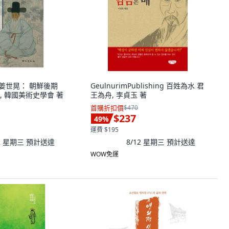
豹菴姜世晃： 朝鮮後期
GeulnurimPublishing 百姓為水 君
, 韓國美術史學會 著
王為舟, 李貞玉 著
首購折扣價
$470
$237
49
%
運費 $195
12 星期三
預計送達
8/12 星期三
預計送達
WOW免運