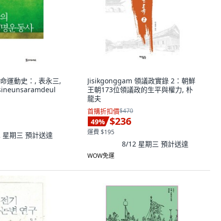
命運動史：, 表永三,
Jisikgonggam 領議政實錄 2：朝鮮
sineunsaramdeul
王朝173位領議政的生平與權力, 朴
龍夫
首購折扣價
$470
$236
49
%
運費 $195
12 星期三
預計送達
8/12 星期三
預計送達
WOW免運