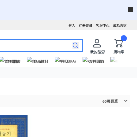
登入
註冊會員
客服中心
成為賣家
我的酷澎
購物車
文具圖書
食品飲料
生活用品
女性服飾
運動戶外
60
每頁筆