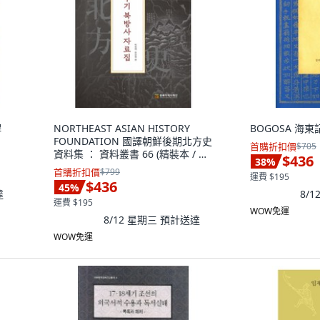
解
NORTHEAST ASIAN HISTORY
BOGOSA 海東
FOUNDATION 國譯朝鮮後期北方史
首購折扣價
$705
資料集 ： 資料叢書 66 (精裝本 / 精
$436
38
%
裝版), 朴長培, 文尚明
首購折扣價
$799
運費 $195
$436
45
%
達
8/
運費 $195
WOW免運
8/12 星期三
預計送達
WOW免運