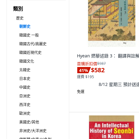
類別
歷史
朝鮮史
韓國史 一般
韓國古代/高麗史
韓國近現代史
Hyean 燃藜述錄 3： 翻譯與註
韓國文化
首購折扣價
$987
$582
北韓史
41
%
運費 $195
日本史
8/12 星期三
預計送
中國史
免運
亞洲史
西洋史
歐洲史
美國史/其他
非洲史/大洋洲史