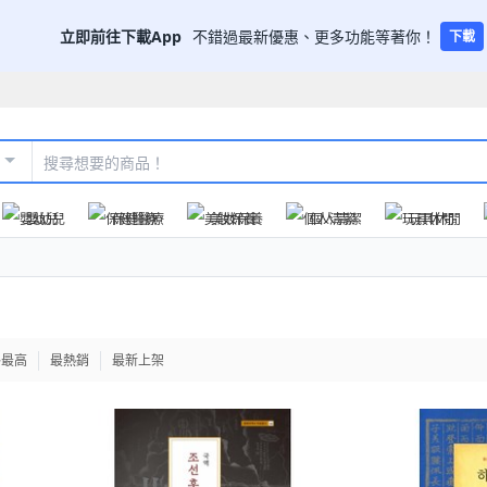
立即前往下載App
不錯過最新優惠、更多功能等著你！
下載
嬰幼兒
保健醫療
美妝保養
個人清潔
玩具休閒
格最高
最熱銷
最新上架