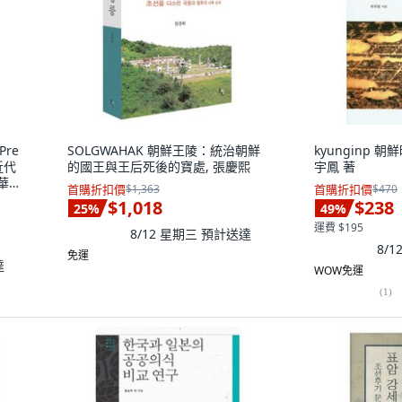
Pre
SOLGWAHAK 朝鮮王陵：統治朝鮮
kyunginp 
近代
的國王與王后死後的寶處, 張慶熙
宇鳳 著
華
首購折扣價
$1,363
首購折扣價
$470
姜鎭
$1,018
$238
25
%
49
%
運費 $195
8/12 星期三
預計送達
8/
免運
達
WOW免運
(
1
)