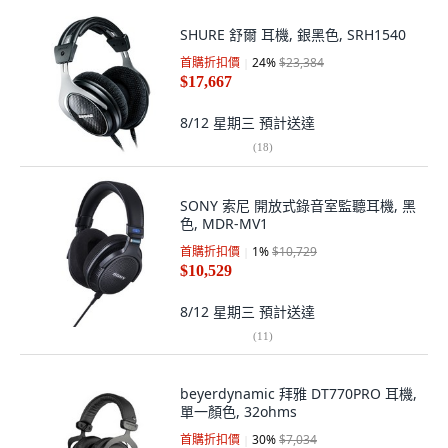
SHURE 舒爾 耳機, 銀黑色, SRH1540
首購折扣價
24
%
$23,384
$17,667
8/12 星期三
預計送達
(
18
)
SONY 索尼 開放式錄音室監聽耳機, 黑
色, MDR-MV1
首購折扣價
1
%
$10,729
$10,529
8/12 星期三
預計送達
(
11
)
beyerdynamic 拜雅 DT770PRO 耳機,
單一顏色, 32ohms
首購折扣價
30
%
$7,034