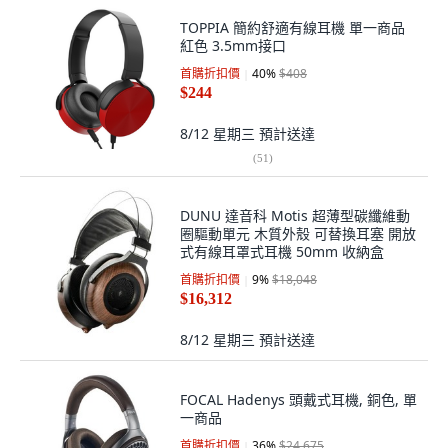
TOPPIA 簡約舒適有線耳機 單一商品
紅色 3.5mm接口
首購折扣價
40
%
$408
$244
8/12 星期三
預計送達
(
51
)
DUNU 達音科 Motis 超薄型碳纖維動
圈驅動單元 木質外殼 可替換耳塞 開放
式有線耳罩式耳機 50mm 收納盒
首購折扣價
9
%
$18,048
$16,312
8/12 星期三
預計送達
FOCAL Hadenys 頭戴式耳機, 銅色, 單
一商品
首購折扣價
36
%
$24,675