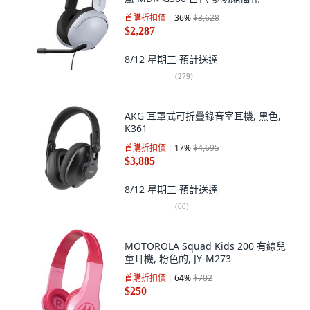
首購折扣價
36
%
$3,628
$2,287
8/12 星期三
預計送達
(
279
)
AKG 耳罩式可折疊錄音室耳機, 黑色,
K361
首購折扣價
17
%
$4,695
$3,885
8/12 星期三
預計送達
(
60
)
MOTOROLA Squad Kids 200 有線兒
童耳機, 粉色的, JY-M273
首購折扣價
64
%
$702
$250