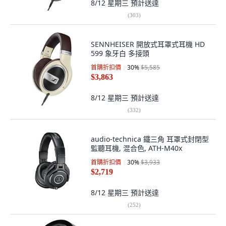
8/12 星期三
預計送達
(
303
)
SENNHEISER 開放式耳罩式耳機 HD
599 象牙白 多接頭
首購折扣價
30
%
$5,585
$3,863
8/12 星期三
預計送達
(
332
)
audio-technica 鐵三角 耳罩式封閉型
監聽耳機, 混合色, ATH-M40x
首購折扣價
30
%
$3,933
$2,719
8/12 星期三
預計送達
(
252
)