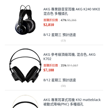
AKG 專業錄音室耳機 AKG K240 MKII
混合色 多種插孔
首購折扣價
47
%
$5,366
$2,810
8/12 星期三
預計送達
(
13
)
AKG 參考級頂級耳機, 混合色, AKG
K702
首購折扣價
35
%
$11,067
$7,188
8/12 星期三
預計送達
(
50
)
AKG 專業耳罩式耳機 K92 matteblack
被動式降噪(PNC) 多種插孔