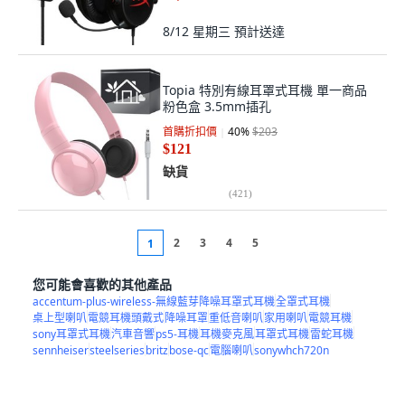
8/12 星期三
預計送達
Topia 特別有線耳罩式耳機 單一商品
粉色盒 3.5mm插孔
首購折扣價
40
%
$203
$121
缺貨
(
421
)
2
3
4
5
1
您可能會喜歡的其他產品
accentum-plus-wireless-無線藍芽降噪耳罩式耳機
全罩式耳機
桌上型喇叭
電競耳機頭戴式
降噪耳罩
重低音喇叭
家用喇叭
電競耳機
sony耳罩式耳機
汽車音響
ps5-耳機
耳機麥克風
耳罩式耳機
雷蛇耳機
sennheiser
steelseries
britz
bose-qc
電腦喇叭
sonywhch720n