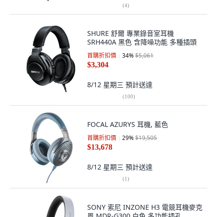
(
4
)
SHURE 舒爾 專業錄音室耳機
SRH440A 黑色 含降噪功能 多種插頭
首購折扣價
34
%
$5,061
$3,304
8/12 星期三
預計送達
(
100
)
FOCAL AZURYS 耳機, 藍色
首購折扣價
29
%
$19,505
$13,678
8/12 星期三
預計送達
(
1
)
SONY 索尼 INZONE H3 電競耳機麥克
風 MDR-G300 白色 多功能插孔