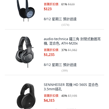
首購折扣價
61
%
$320
$123
8/12 星期三
預計送達
(
1574
)
audio-technica 鐵三角 封閉式動圈耳
機, 混合色, ATH-M20x
首購折扣價
37
%
$1,982
$1,235
8/12 星期三
預計送達
(
399
)
SENNHEISER 耳機 HD 560S 混合色
3.5mm插孔
首購折扣價
40
%
$7,195
$4,315