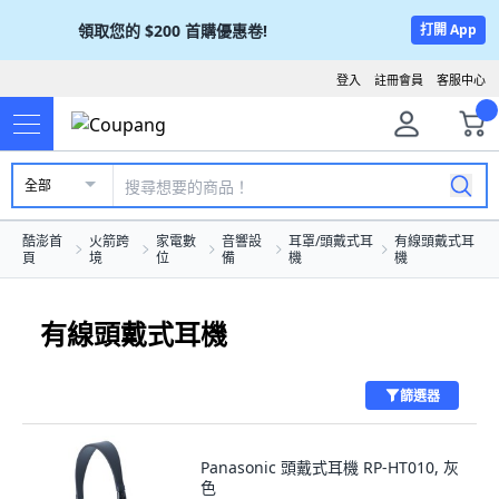
領取您的
$200
首購優惠卷!
打開 App
登入
註冊會員
客服中心
全部
酷澎首
火箭跨
家電數
音響設
耳罩/頭戴式耳
有線頭戴式耳
頁
境
位
備
機
機
有線頭戴式耳機
篩選器
Panasonic 頭戴式耳機 RP-HT010, 灰
色