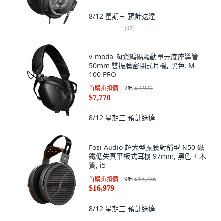
8/12 星期三
預計送達
(
42
)
v-moda 陶瓷編碼驅動單元底座導管
50mm 雙振膜密閉式耳機, 黑色, M-
100 PRO
首購折扣價
2
%
$7,970
$7,770
8/12 星期三
預計送達
Fosi Audio 超大型振膜對稱型 N50 磁
鐵低失真平板式耳機 97mm, 黑色 + 木
質, i5
首購折扣價
9
%
$18,776
$16,979
8/12 星期三
預計送達