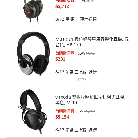
首購折扣價
11
%
$6,462
$5,712
8/12 星期三
預計送達
Music In 數位鋼琴專用客製化耳機, 混
合色, HP-170
首購折扣價
65
%
$673
$231
8/12 星期三
預計送達
(
771
)
v-moda 雙振膜驅動單元封閉式耳機,
黑色, M-10
首購折扣價
3
%
$5,354
$5,154
8/12 星期三
預計送達