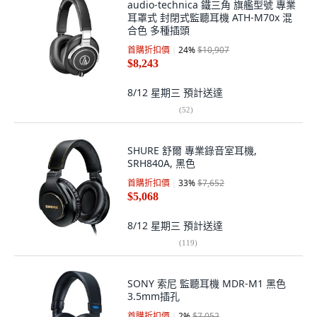
audio-technica 鐵三角 旗艦型號 專業
耳罩式 封閉式監聽耳機 ATH-M70x 混
合色 多種插頭
首購折扣價
24
%
$10,907
$8,243
8/12 星期三
預計送達
(
52
)
SHURE 舒爾 專業錄音室耳機,
SRH840A, 黑色
首購折扣價
33
%
$7,652
$5,068
8/12 星期三
預計送達
(
119
)
SONY 索尼 監聽耳機 MDR-M1 黑色
3.5mm插孔
首購折扣價
2
%
$7,052