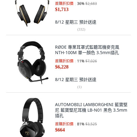
首購折扣價
36
%
$2,683
$1,713
8/12 星期三
預計送達
(
332
)
RØDE 專業耳罩式監聽耳機麥克風
NTH-100M 單一顏色 3.5mm插孔
首購折扣價
11
%
$7,026
$6,228
8/12 星期三
預計送達
(
1
)
AUTOMOBILI LAMBORGHINI 藍寶堅
尼 藍寶堅尼耳機 LB-N01 黑色 3.5mm
插孔
首購折扣價
81
%
$3,525
$664