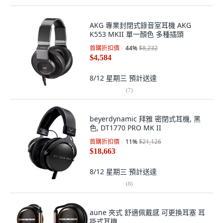
AKG 專業封閉式錄音室耳機 AKG
K553 MKII 單一顏色 多種插頭
首購折扣價
44
%
$8,232
$4,584
8/12 星期三
預計送達
(
7
)
beyerdynamic 拜雅 密閉式耳機, 黑
色, DT1770 PRO MK II
首購折扣價
11
%
$21,126
$18,663
8/12 星期三
預計送達
(
8
)
aune 夾式 舒適佩戴感 可更換耳塞 耳
掛式耳機