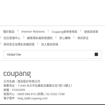
Investor Relations
關於酷澎
Coupang使用者條款
退換貨政策
信任管理中心
顧客隱私權政策通知
安心購物
資訊安全
資訊安全及隱私保護認證
加入酷澎商城
Global Site
公司名稱：酷澎股份有限公司
聯繫地址：11049 台北市信義區信義路五段7號13樓之1
統編：91002999
客服中心：0809-088-810 (免費) / 02-5592-7298
電子郵件：help_tw@coupang.com