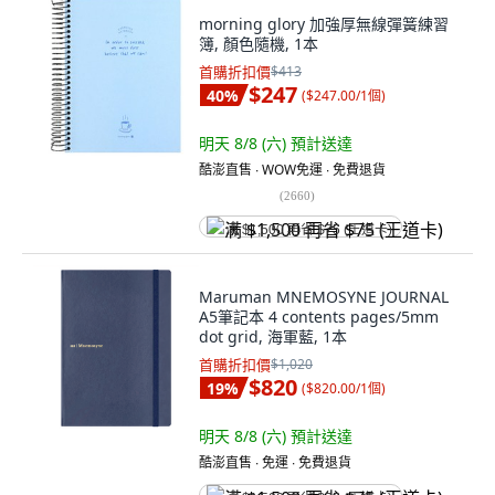
morning glory 加強厚無線彈簧練習
簿, 顏色隨機, 1本
首購折扣價
$413
$247
40
%
(
$247.00/1個
)
明天 8/8 (六)
預計送達
酷澎直售 ∙ WOW免運 ∙ 免費退貨
(
2660
)
满 $1,500 再省 $75 (王道卡)
Maruman MNEMOSYNE JOURNAL
A5筆記本 4 contents pages/5mm
dot grid, 海軍藍, 1本
首購折扣價
$1,020
$820
19
%
(
$820.00/1個
)
明天 8/8 (六)
預計送達
酷澎直售 ∙ 免運 ∙ 免費退貨