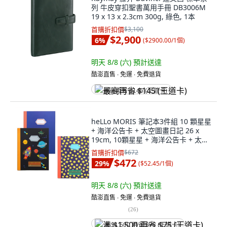
列 牛皮穿扣聖書萬用手冊 DB3006M
19 x 13 x 2.3cm 300g, 綠色, 1本
首購折扣價
$3,100
$2,900
6
%
(
$2900.00/1個
)
明天 8/8 (六)
預計送達
酷澎直售 ∙ 免運 ∙ 免費退貨
最高再省 $145 (王道卡)
heLLo MORIS 筆記本3件組 10 顆星星
+ 海洋公告卡 + 太空圖畫日記 26 x
19cm, 10顆星星 + 海洋公告卡 + 太空
圖畫日記, 9本
首購折扣價
$672
$472
29
%
(
$52.45/1個
)
明天 8/8 (六)
預計送達
酷澎直售 ∙ 免運 ∙ 免費退貨
(
26
)
满 $1,500 再省 $75 (王道卡)