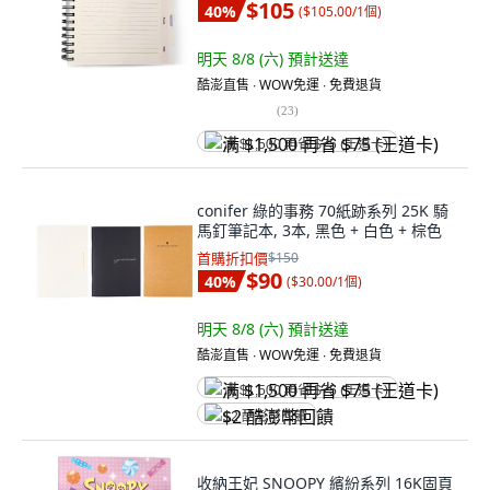
$105
40
%
(
$105.00/1個
)
明天 8/8 (六)
預計送達
酷澎直售 ∙ WOW免運 ∙ 免費退貨
(
23
)
满 $1,500 再省 $75 (王道卡)
conifer 綠的事務 70紙跡系列 25K 騎
馬釘筆記本, 3本, 黑色 + 白色 + 棕色
首購折扣價
$150
$90
40
%
(
$30.00/1個
)
明天 8/8 (六)
預計送達
酷澎直售 ∙ WOW免運 ∙ 免費退貨
满 $1,500 再省 $75 (王道卡)
$2 酷澎幣回饋
收納王妃 SNOOPY 繽紛系列 16K固頁