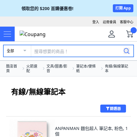
領取您的
$200
首購優惠卷!
打開 App
登入
註冊會員
客服中心
全部
酷澎首
火箭速
文具/圖書/影
筆記本/便條
有線/無線筆記
頁
配
音
紙
本
有線/無線筆記本
篩選器
ANPANMAN 麵包超人 筆記本, 粉色, 1
個