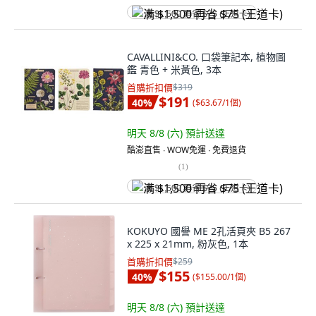
满 $1,500 再省 $75 (王道卡)
CAVALLINI&CO. 口袋筆記本, 植物圖
鑑 青色 + 米黃色, 3本
首購折扣價
$319
$191
40
%
(
$63.67/1個
)
明天 8/8 (六)
預計送達
酷澎直售 ∙ WOW免運 ∙ 免費退貨
(
1
)
满 $1,500 再省 $75 (王道卡)
KOKUYO 國譽 ME 2孔活頁夾 B5 267
x 225 x 21mm, 粉灰色, 1本
首購折扣價
$259
$155
40
%
(
$155.00/1個
)
明天 8/8 (六)
預計送達