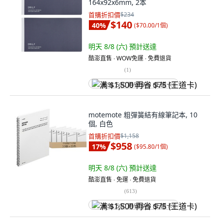
164x92x6mm, 2本
首購折扣價
$234
$140
40
%
(
$70.00/1個
)
明天 8/8 (六)
預計送達
酷澎直售 ∙ WOW免運 ∙ 免費退貨
(
1
)
满 $1,500 再省 $75 (王道卡)
motemote 粗彈簧結有線筆記本, 10
個, 白色
首購折扣價
$1,158
$958
17
%
(
$95.80/1個
)
明天 8/8 (六)
預計送達
酷澎直售 ∙ 免運 ∙ 免費退貨
(
613
)
满 $1,500 再省 $75 (王道卡)