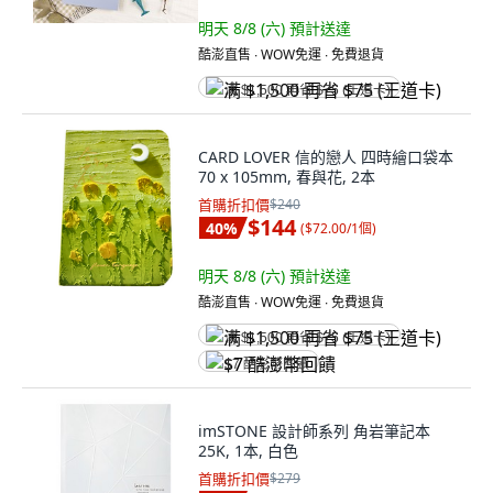
明天 8/8 (六)
預計送達
酷澎直售 ∙ WOW免運 ∙ 免費退貨
满 $1,500 再省 $75 (王道卡)
CARD LOVER 信的戀人 四時繪口袋本
70 x 105mm, 春與花, 2本
首購折扣價
$240
$144
40
%
(
$72.00/1個
)
明天 8/8 (六)
預計送達
酷澎直售 ∙ WOW免運 ∙ 免費退貨
满 $1,500 再省 $75 (王道卡)
$7 酷澎幣回饋
imSTONE 設計師系列 角岩筆記本
25K, 1本, 白色
首購折扣價
$279