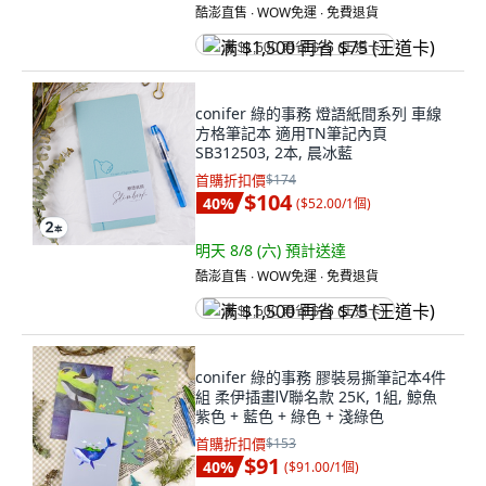
酷澎直售 ∙ WOW免運 ∙ 免費退貨
满 $1,500 再省 $75 (王道卡)
conifer 綠的事務 燈語紙間系列 車線
方格筆記本 適用TN筆記內頁
SB312503, 2本, 晨冰藍
首購折扣價
$174
$104
40
%
(
$52.00/1個
)
明天 8/8 (六)
預計送達
酷澎直售 ∙ WOW免運 ∙ 免費退貨
满 $1,500 再省 $75 (王道卡)
conifer 綠的事務 膠裝易撕筆記本4件
組 柔伊插畫Ⅳ聯名款 25K, 1組, 鯨魚
紫色 + 藍色 + 綠色 + 淺綠色
首購折扣價
$153
$91
40
%
(
$91.00/1個
)