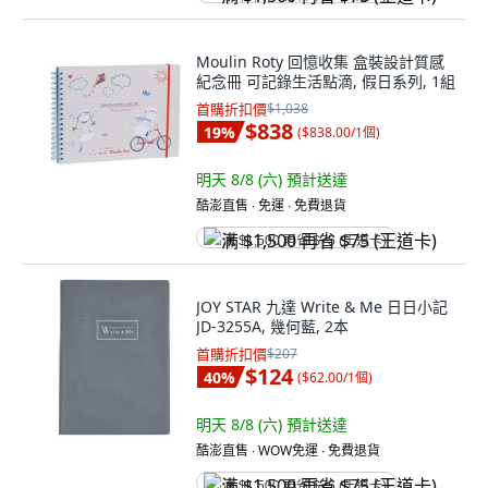
Moulin Roty 回憶收集 盒裝設計質感
紀念冊 可記錄生活點滴, 假日系列, 1組
首購折扣價
$1,038
$838
19
%
(
$838.00/1個
)
明天 8/8 (六)
預計送達
酷澎直售 ∙ 免運 ∙ 免費退貨
满 $1,500 再省 $75 (王道卡)
JOY STAR 九達 Write & Me 日日小記
JD-3255A, 幾何藍, 2本
首購折扣價
$207
$124
40
%
(
$62.00/1個
)
明天 8/8 (六)
預計送達
酷澎直售 ∙ WOW免運 ∙ 免費退貨
满 $1,500 再省 $75 (王道卡)