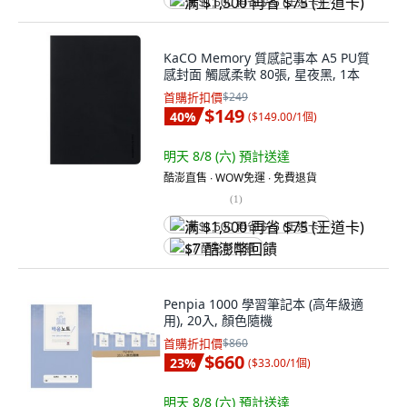
满 $1,500 再省 $75 (王道卡)
KaCO Memory 質感記事本 A5 PU質
感封面 觸感柔軟 80張, 星夜黑, 1本
首購折扣價
$249
$149
40
%
(
$149.00/1個
)
明天 8/8 (六)
預計送達
酷澎直售 ∙ WOW免運 ∙ 免費退貨
(
1
)
满 $1,500 再省 $75 (王道卡)
$7 酷澎幣回饋
Penpia 1000 學習筆記本 (高年級適
用), 20入, 顏色隨機
首購折扣價
$860
$660
23
%
(
$33.00/1個
)
明天 8/8 (六)
預計送達