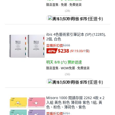
酷澎直售 ∙ 免運 ∙ 免費退貨
(
28
)
满 $1,500 再省 $75 (王道卡)
ibis 4色藝術索引筆記本 (SP) (12285),
2個, 白色
首購折扣價
$398
$238
40
%
(
$119.00/1個
)
明天 8/8 (六)
預計送達
酷澎直售 ∙ WOW免運 ∙ 免費退貨
(
56
)
满 $1,500 再省 $75 (王道卡)
Misoro 1000 閱讀存摺 2262 4款 x 2
入組 黃色 粉色 薄荷綠 紫色 1組, 黃
色、粉色、薄荷色、紫色
首購折扣價
$751