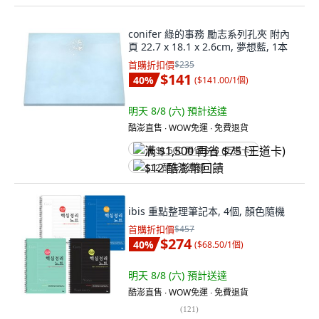
conifer 綠的事務 勵志系列孔夾 附內
頁 22.7 x 18.1 x 2.6cm, 夢想藍, 1本
首購折扣價
$235
$141
40
%
(
$141.00/1個
)
明天 8/8 (六)
預計送達
酷澎直售 ∙ WOW免運 ∙ 免費退貨
满 $1,500 再省 $75 (王道卡)
$12 酷澎幣回饋
ibis 重點整理筆記本, 4個, 顏色隨機
首購折扣價
$457
$274
40
%
(
$68.50/1個
)
明天 8/8 (六)
預計送達
酷澎直售 ∙ WOW免運 ∙ 免費退貨
(
121
)