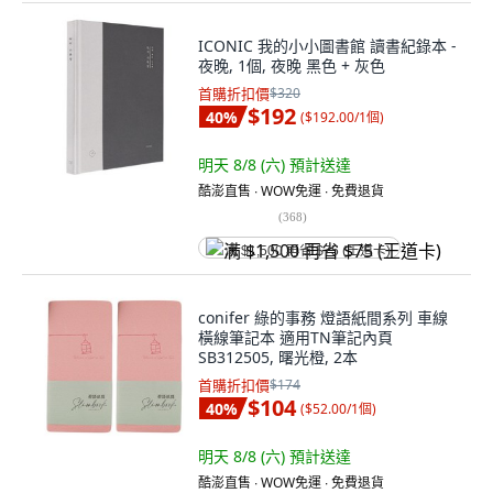
ICONIC 我的小小圖書館 讀書紀錄本 -
夜晚, 1個, 夜晚 黑色 + 灰色
首購折扣價
$320
$192
40
%
(
$192.00/1個
)
明天 8/8 (六)
預計送達
酷澎直售 ∙ WOW免運 ∙ 免費退貨
(
368
)
满 $1,500 再省 $75 (王道卡)
conifer 綠的事務 燈語紙間系列 車線
橫線筆記本 適用TN筆記內頁
SB312505, 曙光橙, 2本
首購折扣價
$174
$104
40
%
(
$52.00/1個
)
明天 8/8 (六)
預計送達
酷澎直售 ∙ WOW免運 ∙ 免費退貨