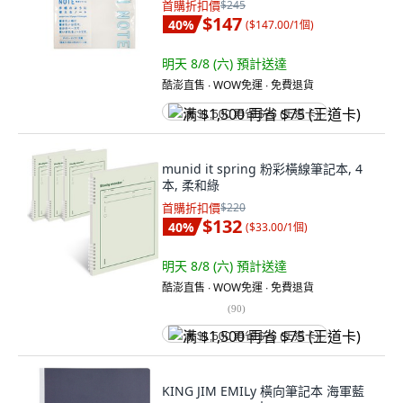
首購折扣價
$245
$147
40
%
(
$147.00/1個
)
明天 8/8 (六)
預計送達
酷澎直售 ∙ WOW免運 ∙ 免費退貨
满 $1,500 再省 $75 (王道卡)
munid it spring 粉彩橫線筆記本, 4
本, 柔和綠
首購折扣價
$220
$132
40
%
(
$33.00/1個
)
明天 8/8 (六)
預計送達
酷澎直售 ∙ WOW免運 ∙ 免費退貨
(
90
)
满 $1,500 再省 $75 (王道卡)
KING JIM EMILy 橫向筆記本 海軍藍