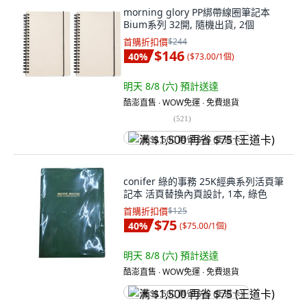
morning glory PP綁帶線圈筆記本
Bium系列 32開, 隨機出貨, 2個
首購折扣價
$244
$146
40
%
(
$73.00/1個
)
明天 8/8 (六)
預計送達
酷澎直售 ∙ WOW免運 ∙ 免費退貨
(
521
)
满 $1,500 再省 $75 (王道卡)
conifer 綠的事務 25K經典系列活頁筆
記本 活頁替換內頁設計, 1本, 綠色
首購折扣價
$125
$75
40
%
(
$75.00/1個
)
明天 8/8 (六)
預計送達
酷澎直售 ∙ WOW免運 ∙ 免費退貨
满 $1,500 再省 $75 (王道卡)