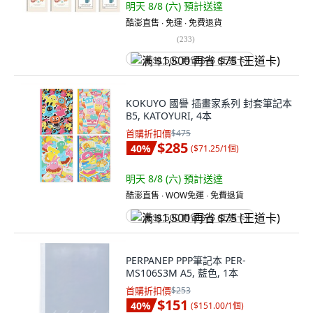
明天 8/8 (六)
預計送達
酷澎直售 ∙ 免運 ∙ 免費退貨
(
233
)
满 $1,500 再省 $75 (王道卡)
KOKUYO 國譽 插畫家系列 封套筆記本
B5, KATOYURI, 4本
首購折扣價
$475
$285
40
%
(
$71.25/1個
)
明天 8/8 (六)
預計送達
酷澎直售 ∙ WOW免運 ∙ 免費退貨
满 $1,500 再省 $75 (王道卡)
PERPANEP PPP筆記本 PER-
MS106S3M A5, 藍色, 1本
首購折扣價
$253
$151
40
%
(
$151.00/1個
)