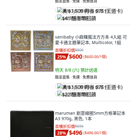
酷澎直售 ∙ 免運 ∙ 免費退貨
满 $1,500 再省 $75 (王道卡)
$41 酷澎幣回饋
vanibaby 小麻糬魔法方方本 4入組 可
愛卡通主題筆記本, Multicolor, 1組
首購折扣價
$800
$600
25
%
(
$600.00/1個
)
明天 8/8 (六)
預計送達
酷澎直售 ∙ 免運 ∙ 免費退貨
满 $1,500 再省 $75 (王道卡)
$22 酷澎幣回饋
maruman 創意線圈5mm方格筆記本
A3 970g, 黑色, 1本
首購折扣價
$696
$496
28
%
(
$496.00/1個
)