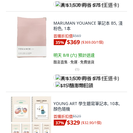
满 $1,500 再省 $75 (王道卡)
MARUMAN YOUANCE 筆記本 B5, 淺
粉色, 1本
首購折扣價
$569
$369
35
%
(
$369.00/1個
)
明天 8/8 (六)
預計送達
酷澎直售 ∙ 免運 ∙ 免費退貨
(
1
)
满 $1,500 再省 $75 (王道卡)
$15 酷澎幣回饋
YOUNG ART 學生聽寫筆記本, 10本,
顏色隨機
首購折扣價
$529
$329
37
%
(
$32.90/1個
)