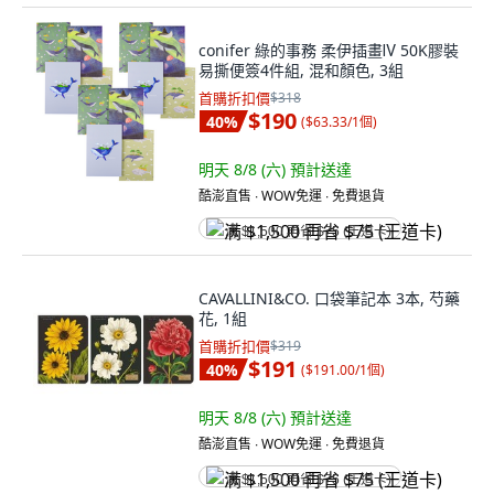
conifer 綠的事務 柔伊插畫Ⅳ 50K膠裝
易撕便簽4件組, 混和顏色, 3組
首購折扣價
$318
$190
40
%
(
$63.33/1個
)
明天 8/8 (六)
預計送達
酷澎直售 ∙ WOW免運 ∙ 免費退貨
满 $1,500 再省 $75 (王道卡)
CAVALLINI&CO. 口袋筆記本 3本, 芍藥
花, 1組
首購折扣價
$319
$191
40
%
(
$191.00/1個
)
明天 8/8 (六)
預計送達
酷澎直售 ∙ WOW免運 ∙ 免費退貨
满 $1,500 再省 $75 (王道卡)