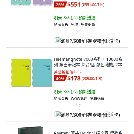
$551
26
%
(
$551.00/1個
)
明天 8/8 (六)
預計送達
酷澎直售 ∙ 免運 ∙ 免費退貨
(
42
)
满 $1,500 再省 $75 (王道卡)
Heemangnote 7000系列 + 10000系
列 線圈筆記本 綜合組, 顏色隨機, 2本
首購折扣價
$297
$178
40
%
(
$89.00/1個
)
明天 8/8 (六)
預計送達
酷澎直售 ∙ WOW免運 ∙ 免費退貨
(
40
)
满 $1,500 再省 $75 (王道卡)
Raymay 藤井 Davinci 達文西 標準系