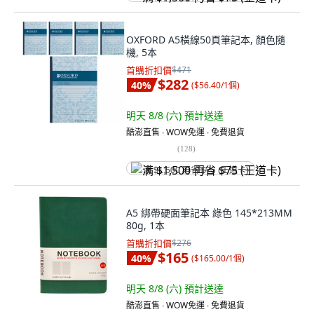
OXFORD A5橫線50頁筆記本, 顏色隨
機, 5本
首購折扣價
$471
$282
40
%
(
$56.40/1個
)
明天 8/8 (六)
預計送達
酷澎直售 ∙ WOW免運 ∙ 免費退貨
(
128
)
满 $1,500 再省 $75 (王道卡)
A5 綁帶硬面筆記本 綠色 145*213MM
80g, 1本
首購折扣價
$276
$165
40
%
(
$165.00/1個
)
明天 8/8 (六)
預計送達
酷澎直售 ∙ WOW免運 ∙ 免費退貨