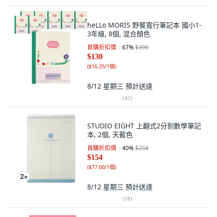
heLLo MORIS 野餐寬行筆記本 國小1-
3年級, 8個, 混合顏色
首購折扣價
67
%
$396
$130
(
$16.25/1個
)
8/12 星期三
預計送達
(
42
)
STUDIO EIGHT 上翻式2分割數學筆記
本, 2個, 天藍色
首購折扣價
40
%
$258
$154
(
$77.00/1個
)
8/12 星期三
預計送達
(
18
)