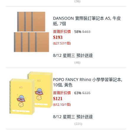
(
36
)
DANSOON 實際裝訂筆記本 A5, 牛皮
紙, 7個
首購折扣價
58
%
$463
$193
(
$27.57/1個
)
8/12 星期三
預計送達
(
46
)
POPO FANCY Rhino 小學學習筆記本,
10個, 黃色
首購折扣價
63
%
$335
$121
(
$12.10/1個
)
8/12 星期三
預計送達
(
221
)