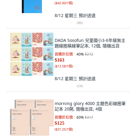
(
$42.00/1個
)
8/12 星期三
預計送達
(
80
)
DADA Sosofun 兒童國小3-6年級無主
題線圈橫線筆記本, 12個, 隨機出貨
首購折扣價
40
%
$272
$163
(
$13.58/1個
)
8/12 星期三
預計送達
(
54
)
morning glory 4000 主題色彩線圈筆
記本 20開, 隨機出貨, 4個
首購折扣價
60
%
$317
$125
(
$31.25/1個
)