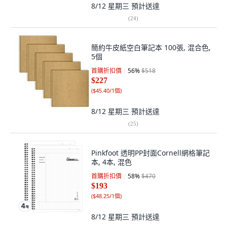
8/12 星期三
預計送達
(
24
)
簡約牛皮紙空白筆記本 100張, 混合色,
5個
首購折扣價
56
%
$518
$227
(
$45.40/1個
)
8/12 星期三
預計送達
(
25
)
Pinkfoot 透明PP封面Cornell網格筆記
本, 4本, 混色
首購折扣價
58
%
$470
$193
(
$48.25/1個
)
8/12 星期三
預計送達