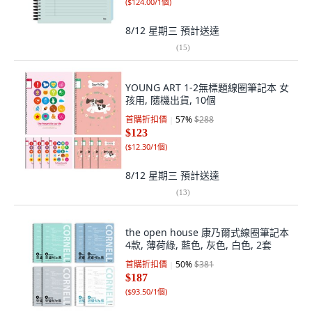
(
$124.00/1個
)
8/12 星期三
預計送達
(
15
)
YOUNG ART 1-2無標題線圈筆記本 女
孩用, 隨機出貨, 10個
首購折扣價
57
%
$288
$123
(
$12.30/1個
)
8/12 星期三
預計送達
(
13
)
the open house 康乃爾式線圈筆記本
4款, 薄荷綠, 藍色, 灰色, 白色, 2套
首購折扣價
50
%
$381
$187
(
$93.50/1個
)