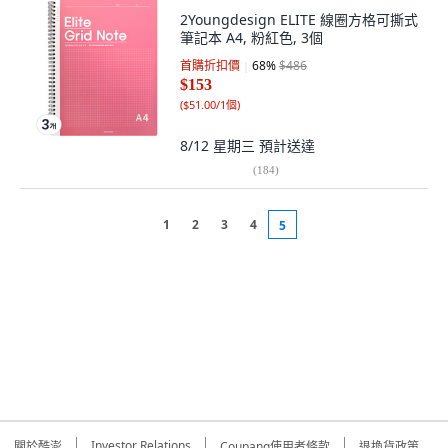
2Youngdesign ELITE 線圈方格可撕式
筆記本 A4, 粉紅色, 3個
首購折扣價
68
%
$486
$153
(
$51.00/1個
)
8/12 星期三
預計送達
(
184
)
1
2
3
4
5
Investor Relations
關於酷澎
Coupang使用者條款
退換貨政策