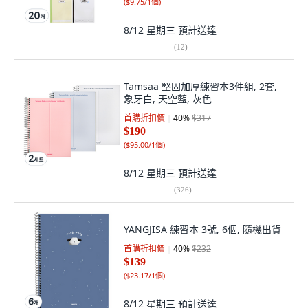
(
$9.75/1個
)
8/12 星期三
預計送達
(
12
)
Tamsaa 堅固加厚練習本3件組, 2套,
象牙白, 天空藍, 灰色
首購折扣價
40
%
$317
$190
(
$95.00/1個
)
8/12 星期三
預計送達
(
326
)
YANGJISA 練習本 3號, 6個, 隨機出貨
首購折扣價
40
%
$232
$139
(
$23.17/1個
)
8/12 星期三
預計送達