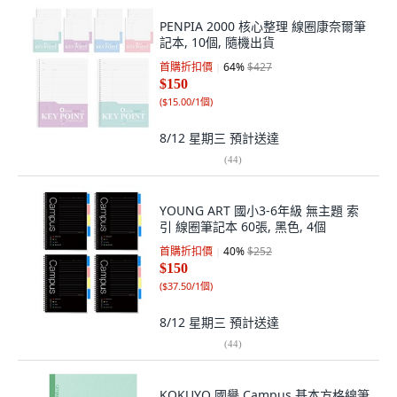
PENPIA 2000 核心整理 線圈康奈爾筆
記本, 10個, 隨機出貨
首購折扣價
64
%
$427
$150
(
$15.00/1個
)
8/12 星期三
預計送達
(
44
)
YOUNG ART 國小3-6年級 無主題 索
引 線圈筆記本 60張, 黑色, 4個
首購折扣價
40
%
$252
$150
(
$37.50/1個
)
8/12 星期三
預計送達
(
44
)
KOKUYO 國譽 Campus 基本方格線筆