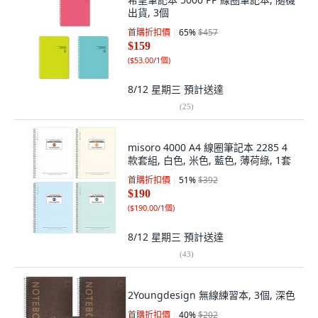
出貨, 3個
首購折扣價
65
%
$457
$159
(
$53.00/1個
)
8/12 星期三
預計送達
(
25
)
misoro 4000 A4 線圈筆記本 2285 4
款套組, 白色, 米色, 藍色, 薄荷綠, 1套
首購折扣價
51
%
$392
$190
(
$190.00/1個
)
8/12 星期三
預計送達
(
43
)
2Youngdesign 無線練習本, 3個, 深色
首購折扣價
40
%
$202