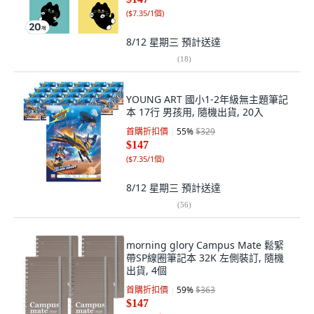
(
$7.35/1個
)
8/12 星期三
預計送達
(
18
)
YOUNG ART 國小1-2年級無主題筆記
本 17行 男孩用, 隨機出貨, 20入
首購折扣價
55
%
$329
$147
(
$7.35/1個
)
8/12 星期三
預計送達
(
56
)
morning glory Campus Mate 鬆緊
帶SP線圈筆記本 32K 左側裝訂, 隨機
出貨, 4個
首購折扣價
59
%
$363
$147