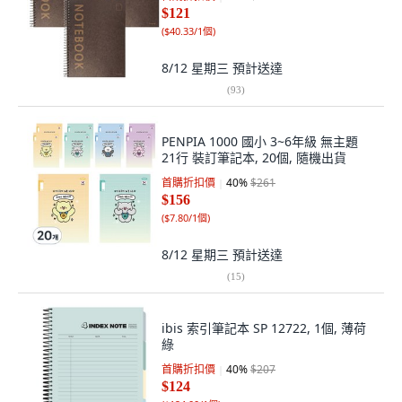
$121
(
$40.33/1個
)
8/12 星期三
預計送達
(
93
)
PENPIA 1000 國小 3~6年級 無主題
21行 裝訂筆記本, 20個, 隨機出貨
首購折扣價
40
%
$261
$156
(
$7.80/1個
)
8/12 星期三
預計送達
(
15
)
ibis 索引筆記本 SP 12722, 1個, 薄荷
綠
首購折扣價
40
%
$207
$124