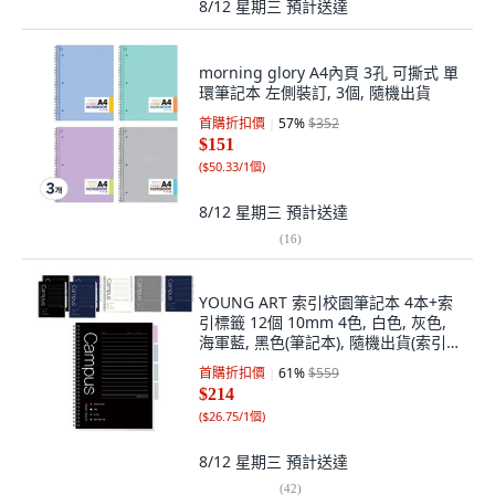
8/12 星期三
預計送達
morning glory A4內頁 3孔 可撕式 單
環筆記本 左側裝訂, 3個, 隨機出貨
首購折扣價
57
%
$352
$151
(
$50.33/1個
)
8/12 星期三
預計送達
(
16
)
YOUNG ART 索引校園筆記本 4本+索
引標籤 12個 10mm 4色, 白色, 灰色,
海軍藍, 黑色(筆記本), 隨機出貨(索引
貼), 8入
首購折扣價
61
%
$559
$214
(
$26.75/1個
)
8/12 星期三
預計送達
(
42
)