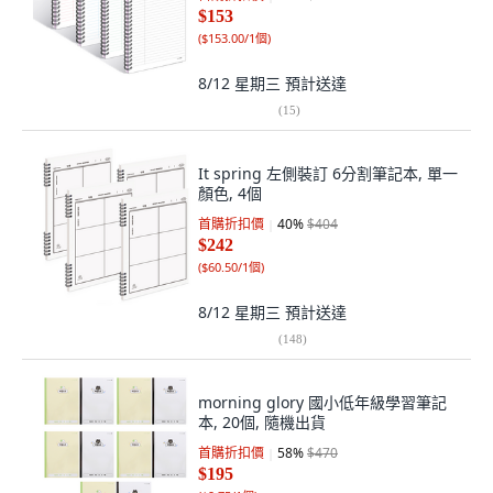
$153
(
$153.00/1個
)
8/12 星期三
預計送達
(
15
)
It spring 左側裝訂 6分割筆記本, 單一
顏色, 4個
首購折扣價
40
%
$404
$242
(
$60.50/1個
)
8/12 星期三
預計送達
(
148
)
morning glory 國小低年級學習筆記
本, 20個, 隨機出貨
首購折扣價
58
%
$470
$195