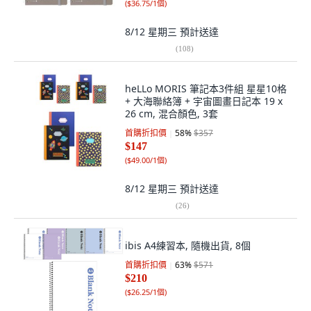
(
$36.75/1個
)
8/12 星期三
預計送達
(
108
)
heLLo MORIS 筆記本3件組 星星10格
+ 大海聯絡簿 + 宇宙圖畫日記本 19 x
26 cm, 混合顏色, 3套
首購折扣價
58
%
$357
$147
(
$49.00/1個
)
8/12 星期三
預計送達
(
26
)
ibis A4練習本, 隨機出貨, 8個
首購折扣價
63
%
$571
$210
(
$26.25/1個
)