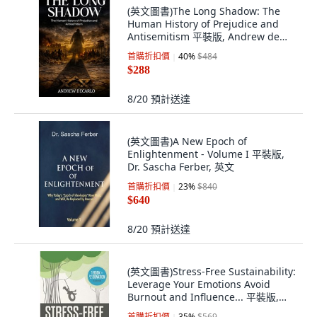
(英文圖書)The Long Shadow: The
Human History of Prejudice and
Antisemitism 平裝版, Andrew de
Carlo, English
首購折扣價
40
%
$484
$288
8/20
預計送達
(英文圖書)A New Epoch of
Enlightenment - Volume I 平裝版,
Dr. Sascha Ferber, 英文
首購折扣價
23
%
$840
$640
8/20
預計送達
(英文圖書)Stress-Free Sustainability:
Leverage Your Emotions Avoid
Burnout and Influence... 平裝版,
Createspace Independent Pub...,
首購折扣價
35
%
$569