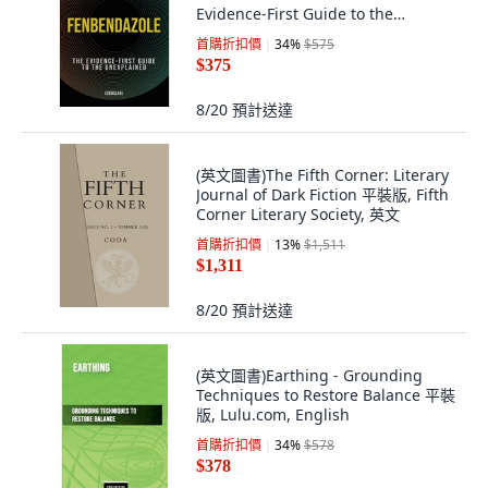
Evidence-First Guide to the
Unexpla... 平裝版, Independently
首購折扣價
34
%
$575
Published, 英文
$375
8/20
預計送達
(英文圖書)The Fifth Corner: Literary
Journal of Dark Fiction 平裝版, Fifth
Corner Literary Society, 英文
首購折扣價
13
%
$1,511
$1,311
8/20
預計送達
(英文圖書)Earthing - Grounding
Techniques to Restore Balance 平裝
版, Lulu.com, English
首購折扣價
34
%
$578
$378