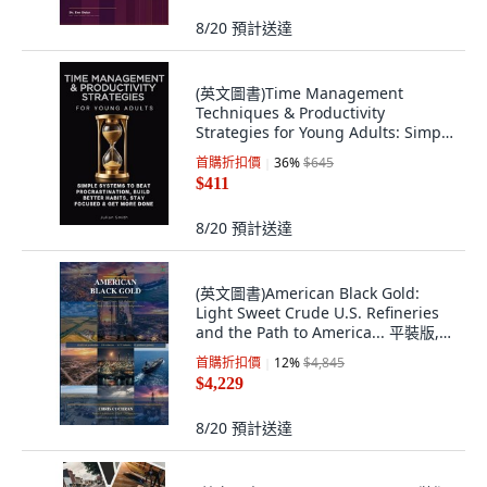
8/20
預計送達
(英文圖書)Time Management
Techniques & Productivity
Strategies for Young Adults: Simple
Sy... 平裝版, Publishdrive, 英文
首購折扣價
36
%
$645
$411
8/20
預計送達
(英文圖書)American Black Gold:
Light Sweet Crude U.S. Refineries
and the Path to America... 平裝版,
Independently Published, 英文
首購折扣價
12
%
$4,845
$4,229
8/20
預計送達