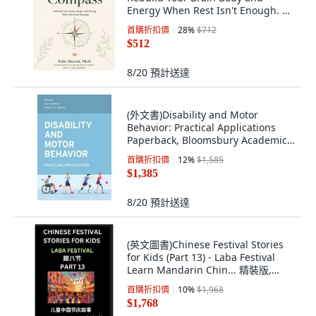
Energy When Rest Isn't Enough. 平
裝版, Independently Published, 英
首購折扣價
28
%
$712
文
$512
8/20
預計送達
(外文書)Disability and Motor
Behavior: Practical Applications
Paperback, Bloomsbury Academic,
English
首購折扣價
12
%
$1,585
$1,385
8/20
預計送達
(英文圖書)Chinese Festival Stories
for Kids (Part 13) - Laba Festival
Learn Mandarin Chin... 精裝版,
Chinese Festival Tales for ..., 英文
首購折扣價
10
%
$1,968
$1,768