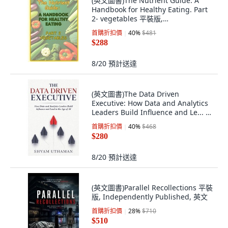
(英文圖書)The Nutrient Guide: A
Handbook for Healthy Eating. Part
2- vegetables 平裝版,
Independently Published, 英文
首購折扣價
40
%
$481
$288
8/20
預計送達
(英文圖書)The Data Driven
Executive: How Data and Analytics
Leaders Build Influence and Le... 平
裝版, Independently Published, 英
首購折扣價
40
%
$468
文
$280
8/20
預計送達
(英文圖書)Parallel Recollections 平裝
版, Independently Published, 英文
首購折扣價
28
%
$710
$510