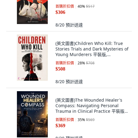
首購折扣價
40
%
$517
$306
8/20
預計送達
(英文圖書)Children Who Kill: True
Stories Trials and Dark Mysteries of
Young Murderers 平裝版,
Independently Published, 英文
首購折扣價
28
%
$708
$508
8/20
預計送達
(英文圖書)The Wounded Healer's
Compass: Navigating Personal
Trauma in Clinical Practice 平裝版,
Independently Published, 英文
首購折扣價
35
%
$569
$369