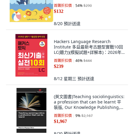
首購折扣價
54
%
$290
$132
8/20
預計送達
Hackers Language Research
Institute 多益最新考古題型實戰10回
LC(聽力)(模擬試題+詳解本)：2026年
上半年考古題趨勢完美反映 | 教材
首購折扣價
46
%
$444
MP3 | 多益學習APP Bigple, 無
$239
8/12 星期三
預計送達
(英文圖書)Teaching sociolinguistics:
a profession that can be learnt 平
裝版, Our Knowledge Publishing,
英文
首購折扣價
9
%
$2,167
$1,967
8/20
預計送達