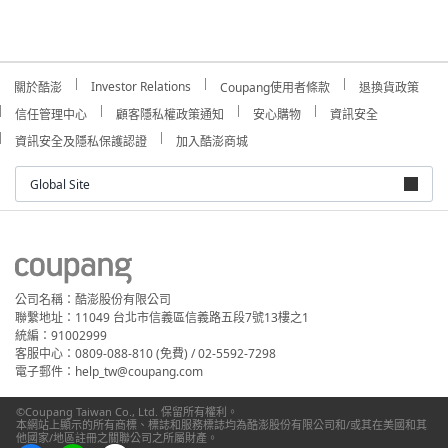
Investor Relations
關於酷澎
Coupang使用者條款
退換貨政策
信任管理中心
顧客隱私權政策通知
安心購物
資訊安全
資訊安全及隱私保護認證
加入酷澎商城
Global Site
公司名稱：酷澎股份有限公司
聯繫地址：11049 台北市信義區信義路五段7號13樓之1
統編：91002999
客服中心：0809-088-810 (免費) / 02-5592-7298
電子郵件：help_tw@coupang.com
©Coupang Taiwan Co., Ltd. 保留所有權利。
本網站上顯示的所有商標、標誌和服務標誌均為酷澎股份有限公司和/或其在美國和其
他國家/地區註冊之關聯公司之所屬財產。