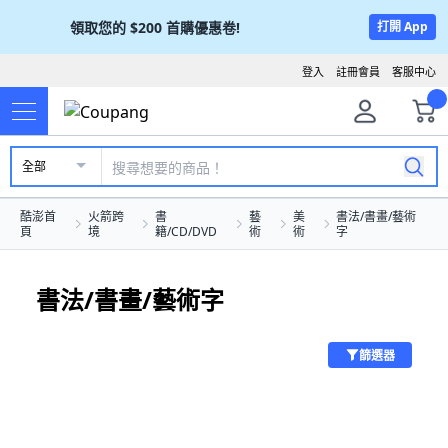
領取您的
$200
首購優惠卷!
打開 App
登入
註冊會員
客服中心
全部
酷澎首
火箭跨
書
藝
美
書法/書畫/藝術
頁
境
籍/CD/DVD
術
術
字
書法/書畫/藝術字
篩選器