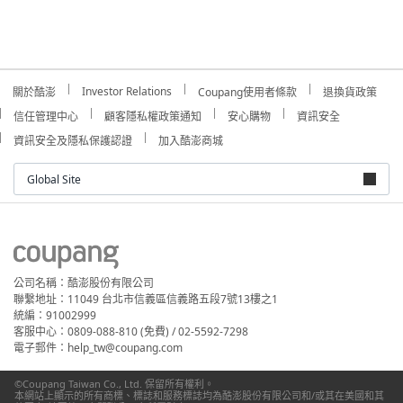
Investor Relations
關於酷澎
Coupang使用者條款
退換貨政策
信任管理中心
顧客隱私權政策通知
安心購物
資訊安全
資訊安全及隱私保護認證
加入酷澎商城
Global Site
公司名稱：酷澎股份有限公司
聯繫地址：11049 台北市信義區信義路五段7號13樓之1
統編：91002999
客服中心：0809-088-810 (免費) / 02-5592-7298
電子郵件：help_tw@coupang.com
©Coupang Taiwan Co., Ltd. 保留所有權利。
本網站上顯示的所有商標、標誌和服務標誌均為酷澎股份有限公司和/或其在美國和其