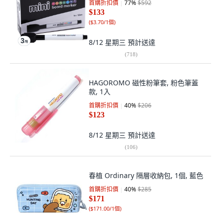
首購折扣價
77
%
$592
$133
(
$3.70/1個
)
8/12 星期三
預計送達
(
718
)
HAGOROMO 磁性粉筆套, 粉色筆蓋
款, 1入
首購折扣價
40
%
$206
$123
8/12 星期三
預計送達
(
106
)
春植 Ordinary 隔層收納包, 1個, 藍色
首購折扣價
40
%
$285
$171
(
$171.00/1個
)