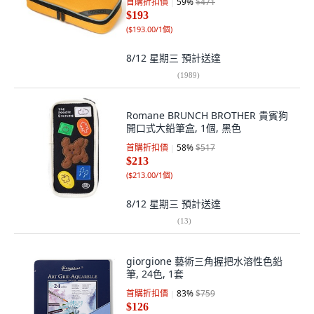
首購折扣價
59
%
$471
$193
(
$193.00/1個
)
8/12 星期三
預計送達
(
1989
)
Romane BRUNCH BROTHER 貴賓狗
開口式大鉛筆盒, 1個, 黑色
首購折扣價
58
%
$517
$213
(
$213.00/1個
)
8/12 星期三
預計送達
(
13
)
giorgione 藝術三角握把水溶性色鉛
筆, 24色, 1套
首購折扣價
83
%
$759
$126