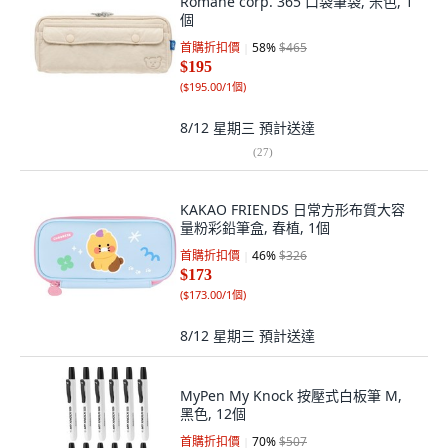
Romane corp. 365 口袋筆袋, 米色, 1
個
首購折扣價
58
%
$465
$195
(
$195.00/1個
)
8/12 星期三
預計送達
(
27
)
KAKAO FRIENDS 日常方形布質大容
量粉彩鉛筆盒, 春植, 1個
首購折扣價
46
%
$326
$173
(
$173.00/1個
)
8/12 星期三
預計送達
MyPen My Knock 按壓式白板筆 M,
黑色, 12個
首購折扣價
70
%
$507