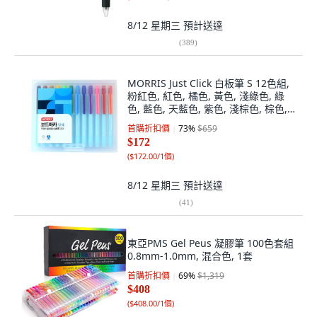
8/12 星期三
預計送達
(
389
)
MORRIS Just Click 白板筆 S 12色組,
粉紅色, 紅色, 橘色, 黃色, 淺綠色, 綠
色, 藍色, 天藍色, 紫色, 淺棕色, 棕色,
黑色, 1套
首購折扣價
73
%
$659
$172
(
$172.00/1個
)
8/12 星期三
預計送達
(
41
)
東亞PMS Gel Peus 凝膠筆 100色套組
0.8mm-1.0mm, 混合色, 1套
首購折扣價
69
%
$1,319
$408
(
$408.00/1個
)