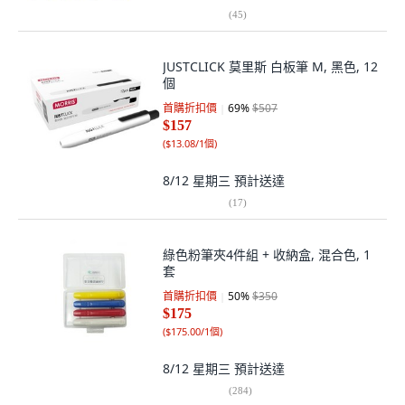
(
45
)
JUSTCLICK 莫里斯 白板筆 M, 黑色, 12
個
首購折扣價
69
%
$507
$157
(
$13.08/1個
)
8/12 星期三
預計送達
(
17
)
綠色粉筆夾4件組 + 收納盒, 混合色, 1
套
首購折扣價
50
%
$350
$175
(
$175.00/1個
)
8/12 星期三
預計送達
(
284
)