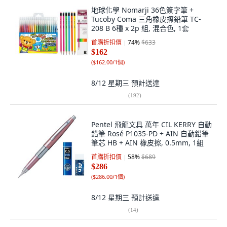
地球化學 Nomarji 36色簽字筆 +
Tucoby Coma 三角橡皮擦鉛筆 TC-
208 B 6種 x 2p 組, 混合色, 1套
首購折扣價
74
%
$633
$162
(
$162.00/1個
)
8/12 星期三
預計送達
(
192
)
Pentel 飛龍文具 萬年 CIL KERRY 自動
鉛筆 Rosé P1035-PD + AIN 自動鉛筆
筆芯 HB + AIN 橡皮擦, 0.5mm, 1組
首購折扣價
58
%
$689
$286
(
$286.00/1個
)
8/12 星期三
預計送達
(
14
)