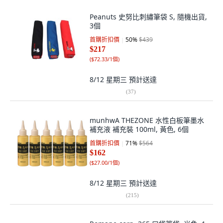
Peanuts 史努比刺繡筆袋 S, 隨機出貨,
3個
首購折扣價
50
%
$439
$217
(
$72.33/1個
)
8/12 星期三
預計送達
(
37
)
munhwA THEZONE 水性白板筆墨水
補充液 補充裝 100ml, 黃色, 6個
首購折扣價
71
%
$564
$162
(
$27.00/1個
)
8/12 星期三
預計送達
(
215
)