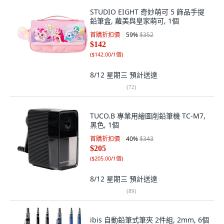
STUDIO EIGHT 奇妙萌可 5 飾品手提
鉛筆盒, 蘿美與皇家萌可, 1個
首購折扣價
59
%
$352
$142
(
$142.00/1個
)
8/12 星期三
預計送達
(
72
)
TUCO.B 專業用繪圖削鉛筆機 TC-M7,
黑色, 1個
首購折扣價
40
%
$343
$205
(
$205.00/1個
)
8/12 星期三
預計送達
(
89
)
ibis 自動鉛筆式筆夾 2件組, 2mm, 6個