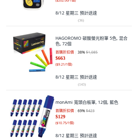
(
$202.00/1個
)
8/12 星期三
預計送達
(
36
)
HAGOROMO 碳酸螢光粉筆 5色, 混合
色, 72個
首購折扣價
38
%
$1,085
$663
(
$9.21/1個
)
8/12 星期三
預計送達
(
143
)
monAmi 寬頭白板筆, 12個, 藍色
首購折扣價
69
%
$423
$129
(
$10.75/1個
)
8/12 星期三
預計送達