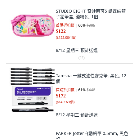
STUDIO EIGHT 奇妙萌可5 蝴蝶結籃
子鉛筆盒, 淺粉色, 1個
首購折扣價
60
%
$305
$122
(
$122.00/1個
)
8/12 星期三
預計送達
(
92
)
Tamsaa 一鍵式油性麥克筆, 黑色, 12
個
首購折扣價
61
%
$448
$172
(
$14.33/1個
)
8/12 星期三
預計送達
PARKER Jotter自動鉛筆 0.5mm, 黑色
的