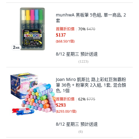
munhwA 黑板筆 5色組, 單一商品, 2
套
首購折扣價
70
%
$470
$137
(
$68.50/1個
)
8/12 星期三
預計送達
(
1223
)
Joan Miro 凱斯比 路上彩虹巨無霸粉
筆 36色 + 粉筆夾 2入組, 1套, 混合顏
色, 1個
首購折扣價
62
%
$775
$293
(
$293.00/1個
)
8/12 星期三
預計送達
(
6
)