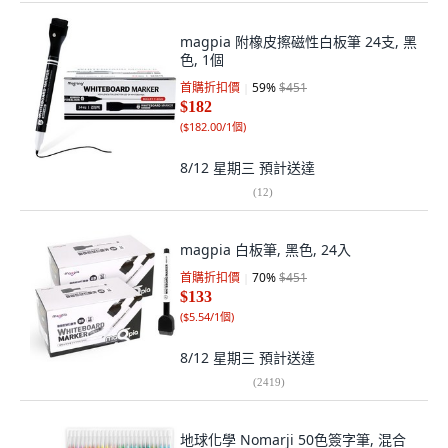
magpia 附橡皮擦磁性白板筆 24支, 黑
色, 1個
首購折扣價
59
%
$451
$182
(
$182.00/1個
)
8/12 星期三
預計送達
(
12
)
magpia 白板筆, 黑色, 24入
首購折扣價
70
%
$451
$133
(
$5.54/1個
)
8/12 星期三
預計送達
(
2419
)
地球化學 Nomarji 50色簽字筆, 混合