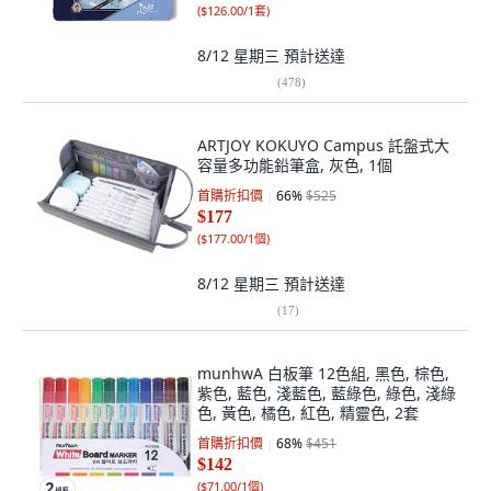
(
$126.00/1套
)
8/12 星期三
預計送達
(
478
)
ARTJOY KOKUYO Campus 託盤式大
容量多功能鉛筆盒, 灰色, 1個
首購折扣價
66
%
$525
$177
(
$177.00/1個
)
8/12 星期三
預計送達
(
17
)
munhwA 白板筆 12色組, 黑色, 棕色,
紫色, 藍色, 淺藍色, 藍綠色, 綠色, 淺綠
色, 黃色, 橘色, 紅色, 精靈色, 2套
首購折扣價
68
%
$451
$142
(
$71.00/1個
)