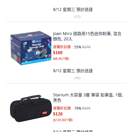
8/12 星期三
預計送達
(
12
)
Joan Miro 道路用15色迷你粉筆, 混合
顏色, 20入
首購折扣價
55
%
$376
$169
(
$8.45/1個
)
8/12 星期三
預計送達
(
42
)
Starium 大容量 3層 筆袋 鉛筆盒, 1個,
黑色
首購折扣價
79
%
$595
$120
(
$120.00/1個
)
8/12 星期三
預計送達