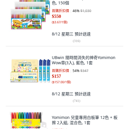
色, 150個
首購折扣價
46
%
$1,030
$550
(
$3.67/1個
)
8/12 星期三
預計送達
(
316
)
UBwin 隨時間消失的神奇Yomimon
Wow章(3入), 藍色, 1套
首購折扣價
54
%
$347
$157
(
$157.00/1個
)
8/12 星期三
預計送達
(
741
)
Yomimon 兒童專用白板筆 12色 + 板
擦 2入組, 混合色, 1套