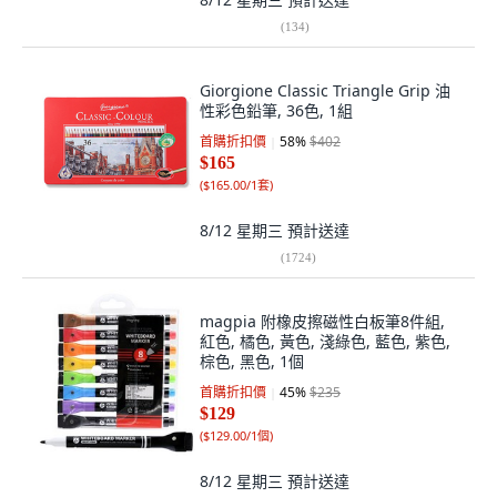
(
134
)
Giorgione Classic Triangle Grip 油
性彩色鉛筆, 36色, 1組
首購折扣價
58
%
$402
$165
(
$165.00/1套
)
8/12 星期三
預計送達
(
1724
)
magpia 附橡皮擦磁性白板筆8件組,
紅色, 橘色, 黃色, 淺綠色, 藍色, 紫色,
棕色, 黑色, 1個
首購折扣價
45
%
$235
$129
(
$129.00/1個
)
8/12 星期三
預計送達