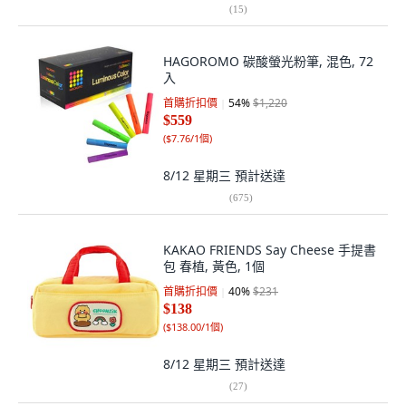
(
15
)
HAGOROMO 碳酸螢光粉筆, 混色, 72
入
首購折扣價
54
%
$1,220
$559
(
$7.76/1個
)
8/12 星期三
預計送達
(
675
)
KAKAO FRIENDS Say Cheese 手提書
包 春植, 黃色, 1個
首購折扣價
40
%
$231
$138
(
$138.00/1個
)
8/12 星期三
預計送達
(
27
)