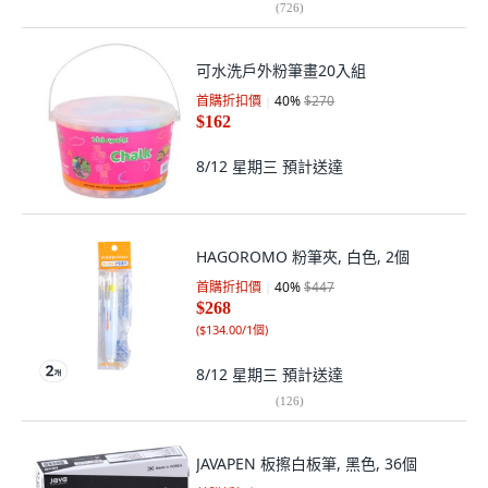
(
726
)
可水洗戶外粉筆畫20入組
首購折扣價
40
%
$270
$162
8/12 星期三
預計送達
HAGOROMO 粉筆夾, 白色, 2個
首購折扣價
40
%
$447
$268
(
$134.00/1個
)
8/12 星期三
預計送達
(
126
)
JAVAPEN 板擦白板筆, 黑色, 36個