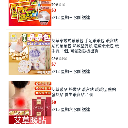
70
%
$10
$3
8/12 星期三
預計送達
艾草穿戴式暖暖包 手足暖暖包 暖宮貼
貼式暖暖包 熱敷墊肩頸 造型暖暖包 暖
手寶, 1個, 可愛款隨機出貨
98
%
$490
$7
8/12 星期三
預計送達
艾草暖貼 熱敷貼 暖宮貼 暖暖包 熱貼
發熱貼 養生暖宮貼, 1個
$8
8/15 星期六
預計送達