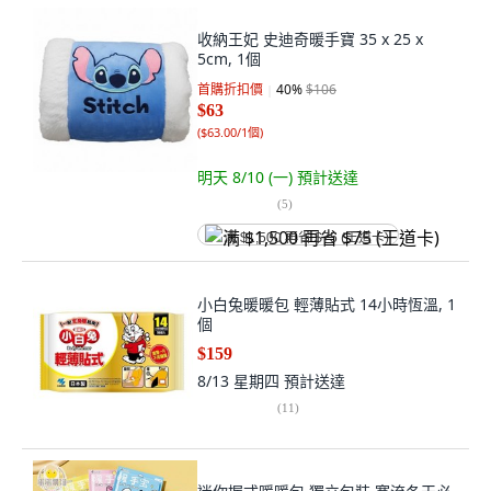
收納王妃 史迪奇暖手寶 35 x 25 x
5cm, 1個
首購折扣價
40
%
$106
$63
(
$63.00/1個
)
明天 8/10 (一)
預計送達
(
5
)
满 $1,500 再省 $75 (王道卡)
小白兔暖暖包 輕薄貼式 14小時恆溫, 1
個
$159
8/13 星期四
預計送達
(
11
)