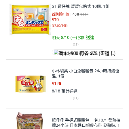
ST 雞仔牌 暖暖包貼式 10個, 1組
首購折扣價
40
%
$117
$70
(
$7.00/1個
)
明天 8/10 (一)
預計送達
(
11
)
满 $1,500 再省 $75 (王道卡)
小林製薬 小白兔暖暖包 24小時持續恆
溫, 1個
$120
8/18
預計送達
(
11
)
燒呼呼 手握式暖暖包 一包10片 發熱持
續24小時 日本進口親膚布料 發熱貼, 1