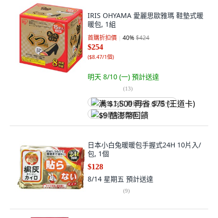
IRIS OHYAMA 愛麗思歐雅瑪 鞋墊式暖
暖包, 1組
首購折扣價
40
%
$424
$254
(
$8.47/1個
)
明天 8/10 (一)
預計送達
(
13
)
满 $1,500 再省 $75 (王道卡)
$9 酷澎幣回饋
日本小白兔暖暖包手握式24H 10片入/
包, 1個
$128
8/14 星期五
預計送達
(
9
)