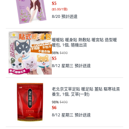
$5
(
$5.00/1個
)
8/20
預計送達
暖暖貼 暖身貼 熱敷貼 暖宮貼 造型暖
暖包, 1個, 隨機出貨
98
%
$490
$5
8/12 星期三
預計送達
老北京艾草足貼 暖足貼 薑貼 驅寒祛濕
養生, 1個, 艾草(一對)
98
%
$490
$6
8/12 星期三
預計送達