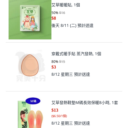
艾草暖暖貼, 1個
50
%
$16
$8
後天 8/11 (二)
預計送達
穿戴式暖手貼 蒸汽發熱, 1個
80
%
$15
$3
8/12 星期三
預計送達
艾草發熱鞋墊M碼長效保暖8小時, 1套
$13
(
$6.50/1個
)
8/12 星期三
預計送達