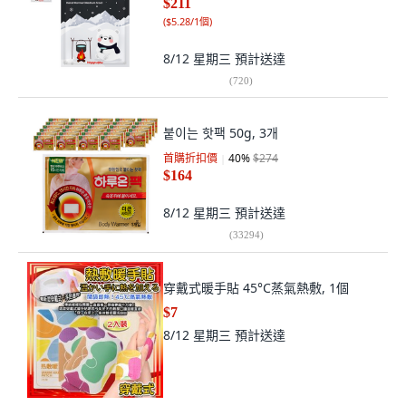
$211
(
$5.28/1個
)
8/12 星期三
預計送達
(
720
)
붙이는 핫팩 50g, 3개
首購折扣價
40
%
$274
$164
8/12 星期三
預計送達
(
33294
)
穿戴式暖手貼 45°C蒸氣熱敷, 1個
$7
8/12 星期三
預計送達