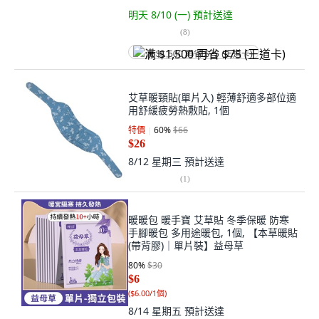
明天 8/10 (一)
預計送達
(
8
)
满 $1,500 再省 $75 (王道卡)
艾草暖頸貼(單片入) 輕薄舒適多部位適
用舒緩疲勞熱敷貼, 1個
特價
60
%
$66
$26
8/12 星期三
預計送達
(
1
)
暖暖包 暖手寶 艾草貼 冬季保暖 防寒
手腳暖包 多用途暖包, 1個, 【本草暖貼
(帶背膠)｜單片裝】益母草
80
%
$30
$6
(
$6.00/1個
)
8/14 星期五
預計送達