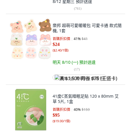
8/12 星期三
預計送達
(
761
)
樂邦 超萌可愛暖暖包 可愛卡通 款式隨
機, 1套
首購折扣價
41
%
$41
$24
(
$2.40/1個
)
明天 8/10 (一)
預計送達
(
17
)
满 $1,500 再省 $75 (王道卡)
41度C蒸氣睡眠足貼 120 x 80mm 艾
草 5片, 1盒
首購折扣價
40
%
$159
$95
(
$19.00/1個
)