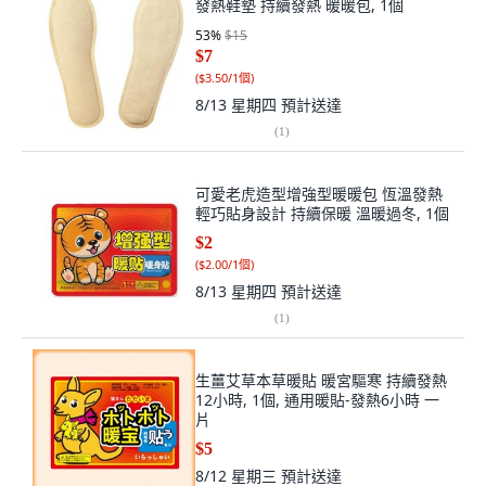
發熱鞋墊 持續發熱 暖暖包, 1個
53
%
$15
$7
(
$3.50/1個
)
8/13 星期四
預計送達
(
1
)
可愛老虎造型增強型暖暖包 恆溫發熱
輕巧貼身設計 持續保暖 溫暖過冬, 1個
$2
(
$2.00/1個
)
8/13 星期四
預計送達
(
1
)
生薑艾草本草暖貼 暖宮驅寒 持續發熱
12小時, 1個, 通用暖貼-發熱6小時 一
片
$5
8/12 星期三
預計送達