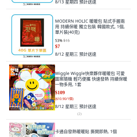
8/13 星期四
預計送達
MODERN HOLIC 暖暖包 貼式手握兩
用 持續保暖 獨立包裝 韓國款式, 1個,
單片裝(40克)
53
%
$15
$7
8/12 星期三
預計送達
Wiggle Wiggle快樂夥伴暖暖包 可愛
圖案隨機 輕巧便攜 快速發熱 持續保暖
一物多用, 1套
$109
(
$10.90/1個
)
8/12 星期三
預計送達
(
2
)
卡通自發熱暖暖貼 撕開即熱, 1個