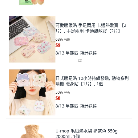
可愛暖暖貼 手足兩用 卡通熱敷寶 【2
片】, 手足兩用-卡通熱敷寶【2片】
68
%
$29
$9
8/13 星期四
預計送達
(
2
)
日式暖足貼 10小時持續發熱, 動物系列
隨機-暖身貼【1片】, 1個
50
%
$16
$8
8/13 星期四
預計送達
U-mop 毛絨熱水袋 奶茶色 550g
2000ml, 1個