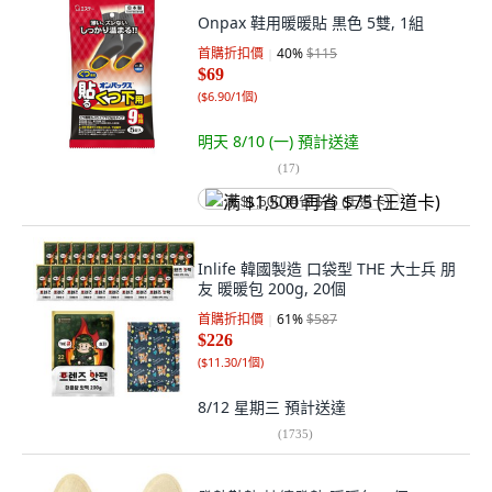
Onpax 鞋用暖暖貼 黒色 5雙, 1組
首購折扣價
40
%
$115
$69
(
$6.90/1個
)
明天 8/10 (一)
預計送達
(
17
)
满 $1,500 再省 $75 (王道卡)
Inlife 韓國製造 口袋型 THE 大士兵 朋
友 暖暖包 200g, 20個
首購折扣價
61
%
$587
$226
(
$11.30/1個
)
8/12 星期三
預計送達
(
1735
)