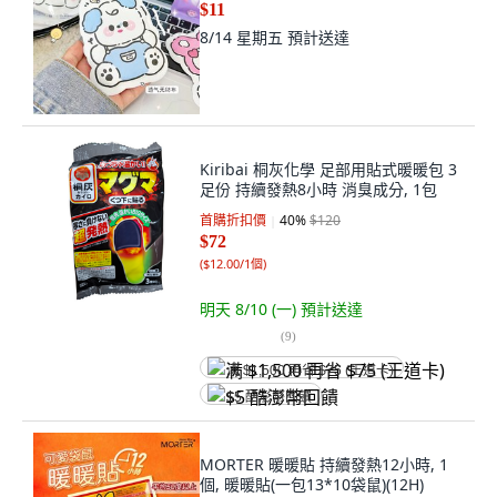
$11
8/14 星期五
預計送達
Kiribai 桐灰化學 足部用貼式暖暖包 3
足份 持續發熱8小時 消臭成分, 1包
首購折扣價
40
%
$120
$72
(
$12.00/1個
)
明天 8/10 (一)
預計送達
(
9
)
满 $1,500 再省 $75 (王道卡)
$5 酷澎幣回饋
MORTER 暖暖貼 持續發熱12小時, 1
個, 暖暖貼(一包13*10袋鼠)(12H)