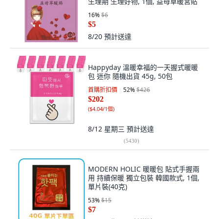
生理期 生理好物, 1個, 益母草暖宮貼
16
%
$6
$5
8/20
預計送達
Happyday 溫暖幸福的一天握式暖暖
包 迷你 隨機出貨 45g, 50包
首購折扣價
52
%
$426
$202
(
$4.04/1個
)
8/12 星期三
預計送達
(
5430
)
MODERN HOLIC 暖暖包 貼式手握兩
用 持續保暖 獨立包裝 韓國款式, 1個,
單片裝(40克)
53
%
$15
$7