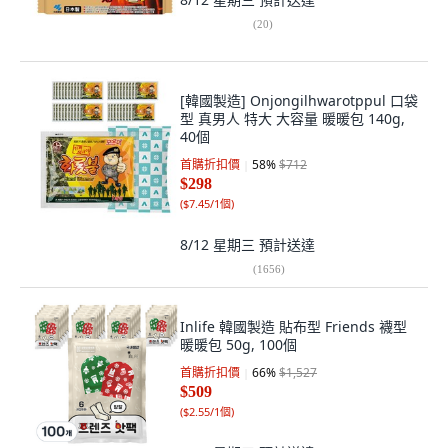
(
20
)
[韓國製造] Onjongilhwarotppul 口袋
型 真男人 特大 大容量 暖暖包 140g,
40個
首購折扣價
58
%
$712
$298
(
$7.45/1個
)
8/12 星期三
預計送達
(
1656
)
Inlife 韓國製造 貼布型 Friends 襪型
暖暖包 50g, 100個
首購折扣價
66
%
$1,527
$509
(
$2.55/1個
)