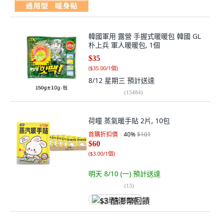
韓國軍用 露營 手握式暖暖包 韓國 GL
朴上兵 軍人暖暖包, 1個
$35
(
$35.00/1個
)
8/12 星期三
預計送達
(
15484
)
荷瞳 蒸氣暖手貼 2片, 10包
首購折扣價
40
%
$101
$60
(
$3.00/1個
)
明天 8/10 (一)
預計送達
(
13
)
$3 酷澎幣回饋