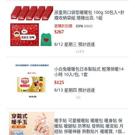
孩童用口袋型暖暖包 100g 50包入+針
織收納袋組 隨機出貨, 1組
首購折扣價
69
%
$869
$267
8/12 星期三
預計送達
(
147
)
小白兔暖暖包日本製貼式 輕薄保暖14
小時 10入/包, 1套
$125
8/13 星期四
預計送達
(
5
)
暖手貼 可愛暖暖貼 暖暖包 暖身貼 保
暖貼 暖腳貼 防寒貼 發熱貼 暖宮貼 月
經貼 保暖神器 熱敷貼片 暖暖寶, 1個,