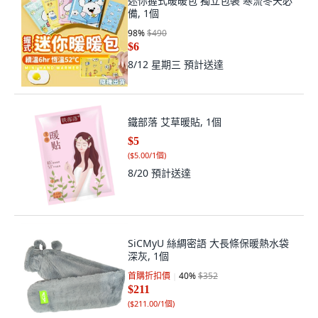
迷你握式暖暖包 獨立包裝 寒流冬天必
備, 1個
98
%
$490
$6
8/12 星期三
預計送達
鐵部落 艾草暖貼, 1個
$5
(
$5.00/1個
)
8/20
預計送達
SiCMyU 絲綢密語 大長條保暖熱水袋
深灰, 1個
首購折扣價
40
%
$352
$211
(
$211.00/1個
)