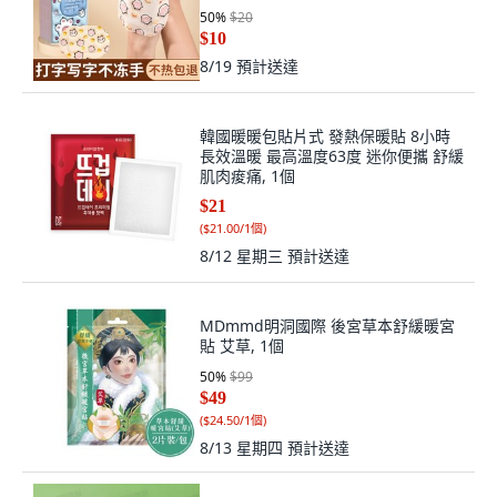
暖手貼【2片/袋】
50
%
$20
$10
8/19
預計送達
韓國暖暖包貼片式 發熱保暖貼 8小時
長效溫暖 最高溫度63度 迷你便攜 舒緩
肌肉痠痛, 1個
$21
(
$21.00/1個
)
8/12 星期三
預計送達
MDmmd明洞國際 後宮草本舒緩暖宮
貼 艾草, 1個
50
%
$99
$49
(
$24.50/1個
)
8/13 星期四
預計送達