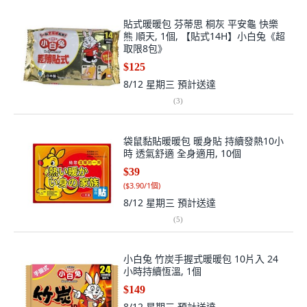
貼式暖暖包 芬蒂思 桐灰 平安龜 快樂
熊 順天, 1個, 【貼式14H】小白兔《超
取限8包》
$125
8/12 星期三
預計送達
(
3
)
袋鼠黏貼暖暖包 暖身貼 持續發熱10小
時 透氣舒適 全身適用, 10個
$39
(
$3.90/1個
)
8/12 星期三
預計送達
(
5
)
小白兔 竹炭手握式暖暖包 10片入 24
小時持續恆溫, 1個
$149
8/12 星期三
預計送達