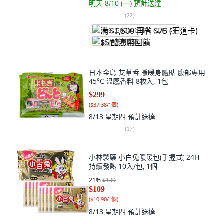
明天 8/10 (一)
預計送達
(
22
)
满 $1,500 再省 $75 (王道卡)
$5 酷澎幣回饋
日本金鳥 艾草香 暖暖身體貼 腹部專用
45°C 溫感香料 8枚入, 1包
$299
(
$37.38/1個
)
8/13 星期四
預計送達
(
17
)
小林製藥 小白兔暖暖包(手握式) 24H
持續發熱 10入/包, 1個
21
%
$139
$109
(
$10.90/1個
)
8/13 星期四
預計送達