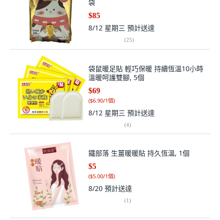
袋
$85
8/12 星期三
預計送達
(
25
)
袋鼠暖足貼 輕巧保暖 持續恆溫10小時
溫暖呵護雙腳, 5個
$69
(
$6.90/1個
)
8/12 星期三
預計送達
(
4
)
鐵部落 生薑暖暖貼 持久恆溫, 1個
$5
(
$5.00/1個
)
8/20
預計送達
(
1
)