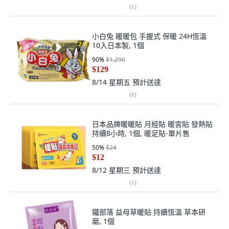
(
1
)
小白兔 暖暖包 手握式 保暖 24H恆溫
10入日本製, 1個
90
%
$1,290
$129
8/14 星期五
預計送達
(
6
)
日本品牌暖暖貼 月經貼 暖宮貼 發熱貼
持續8小時, 1個, 暖足貼-單片售
50
%
$24
$12
8/12 星期三
預計送達
(
1
)
鐵部落 益母草暖貼 持續恆溫 草本研
磨, 1個