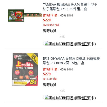
TAMSAA 韓國製高級大容量暖手型不
沾手暖暖包 150g 30件組, 1套
首購折扣價
40
%
$368
$220
(
$220.00/1個
)
暫時缺貨
(
45
)
满 $1,500 再省 $75 (王道卡)
IRIS OHYAMA 愛麗思歐雅瑪 貼襪式暖
暖包 9 x 6cm 2個 15包, 1盒
首購折扣價
40
%
$466
$279
(
$18.60/1個
)
暫時缺貨
(
24
)
满 $1,500 再省 $75 (王道卡)