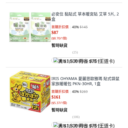
必安住 黏貼式 草本暖宮貼 艾草 5片, 2
盒
首購折扣價
40
%
$145
$87
(
$8.70/1個
)
暫時缺貨
(
25
)
满 $1,500 再省 $75 (王道卡)
IRIS OHYAMA 愛麗思歐雅瑪 貼式袋鼠
家族暖暖包 PKN-30HR, 1盒
首購折扣價
40
%
$269
$161
(
$5.37/1個
)
暫時缺貨
(
106
)
满 $1,500 再省 $75 (王道卡)