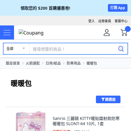
領取您的
$200
首購優惠卷!
打開 App
登入
註冊會員
客服中心
全部
酷澎首頁
火箭速配
日用/紙品
防寒用品
暖暖包
暖暖包
篩選器
Sanrio 三麗鷗 KITTY暖貼鐳射款防寒
暖暖包 SLONT-64 10片, 1套