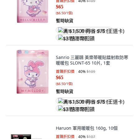
首購折扣價
40
%
$109
$65
(
$6.50/1個
)
暫時缺貨
满 $1,500 再省 $75 (王道卡)
$3 酷澎幣回饋
Sanrio 三麗鷗 美樂蒂暖貼鐳射款防寒
暖暖包 SLONT-65 10片, 1套
首購折扣價
40
%
$109
$65
(
$6.50/1個
)
暫時缺貨
满 $1,500 再省 $75 (王道卡)
$3 酷澎幣回饋
Haruon 軍用暖暖包 160g, 10個
首購折扣價
40
%
$107