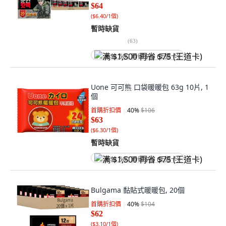
$64
(
$6.40/1個
)
暫時缺貨
(
63
)
满 $1,500 再省 $75 (王道卡)
Uone 可可熊 口袋暖暖包 63g 10片, 1
個
首購折扣價
40
%
$106
$63
(
$6.30/1個
)
暫時缺貨
满 $1,500 再省 $75 (王道卡)
Bulgama 黏貼式暖暖包, 20個
首購折扣價
40
%
$104
$62
(
$3.10/1個
)