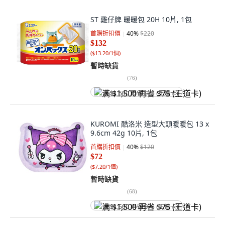
ST 雞仔牌 暖暖包 20H 10片, 1包
首購折扣價
40
%
$220
$132
(
$13.20/1個
)
暫時缺貨
(
76
)
满 $1,500 再省 $75 (王道卡)
KUROMI 酷洛米 造型大頭暖暖包 13 x
9.6cm 42g 10片, 1包
首購折扣價
40
%
$120
$72
(
$7.20/1個
)
暫時缺貨
(
68
)
满 $1,500 再省 $75 (王道卡)