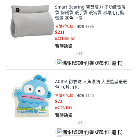
Smart Bearing 智慧魔力 多功能電暖
袋 保暖袋 暖手袋 暖宮袋 附專用行動
電源 灰色, 1個
首購折扣價
40
%
$386
$231
(
$231.00/1個
)
暫時缺貨
(
12
)
满 $1,500 再省 $75 (王道卡)
AKIRA 御衣坊 人魚漢頓 大臉造型暖暖
包 10片, 1包
首購折扣價
40
%
$120
$72
(
$7.20/1個
)
暫時缺貨
(
15
)
满 $1,500 再省 $75 (王道卡)