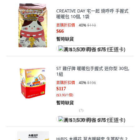
CREATIVE DAY 宅一起 燒呼呼 手握式
暖暖包 10個, 1袋
首購折扣價
40
%
$110
$66
暫時缺貨
满 $1,500 再省 $75 (王道卡)
ST 雞仔牌 暖暖包手握式 迷你型 30包,
1組
首購折扣價
40
%
$196
$117
(
$3.90/1個
)
暫時缺貨
(
7
)
满 $1,500 再省 $75 (王道卡)
HiBIS 木槿花 草本暖腳套 生薑配方 2