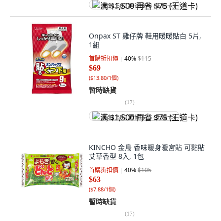
满 $1,500 再省 $75 (王道卡)
Onpax ST 雞仔牌 鞋用暖暖貼白 5片,
1組
首購折扣價
40
%
$115
$69
(
$13.80/1個
)
暫時缺貨
(
17
)
满 $1,500 再省 $75 (王道卡)
KINCHO 金鳥 香味暖身暖宮貼 可黏貼
艾草香型 8入, 1包
首購折扣價
40
%
$105
$63
(
$7.88/1個
)
暫時缺貨
(
17
)