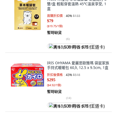
雙/盒 輕鬆穿套溫熱 45℃溫泉享受, 1
盒
首購折扣價
40
%
$133
$79
(
$19.75/1個
)
暫時缺貨
(
6
)
满 $1,500 再省 $75 (王道卡)
IRIS OHYAMA 愛麗思歐雅瑪 袋鼠家族
手持式暖暖包 60入 12.5 x 9.5cm, 1盒
折扣後價格
43
%
$518
$295
(
$4.92/1個
)
暫時缺貨
(
14
)
满 $1,500 再省 $75 (王道卡)