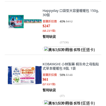
Happyday 口袋型大容量暖暖包 150g,
30個
首購折扣價
40
%
$412
$247
(
$8.23/1個
)
暫時缺貨
(
57536
)
满 $1,500 再省 $75 (王道卡)
KOBAYASHI 小林製藥 桐灰命之母黏貼
式草本暖暖包 8個, 1袋
首購折扣價
58
%
$148
$61
(
$7.63/1個
)
暫時缺貨
(
37
)
满 $1,500 再省 $75 (王道卡)