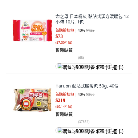
命之母 日本桐灰 黏貼式漢方暖暖包 12
小時 10片, 1包
首購折扣價
40
%
$123
$73
(
$7.30/1個
)
暫時缺貨
(
68
)
满 $1,500 再省 $75 (王道卡)
Haruon 黏貼式暖暖包 50g, 40個
首購折扣價
40
%
$366
$219
(
$0.14/1個
)
暫時缺貨
(
37852
)
满 $1,500 再省 $75 (王道卡)