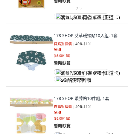
暫時缺貨
(
10
)
满 $1,500 再省 $75 (王道卡)
178 SHOP 艾草暖頸貼10入組, 1套
首購折扣價
40
%
$101
$60
(
$6.00/1個
)
暫時缺貨
满 $1,500 再省 $75 (王道卡)
$6 酷澎幣回饋
178 SHOP 暖膝貼10件組, 1套
首購折扣價
40
%
$101
$60
(
$6.00/1個
)
暫時缺貨