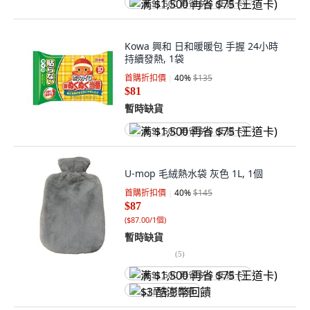
满 $1,500 再省 $75 (王道卡)
Kowa 興和 日和暖暖包 手握 24小時
持續發熱, 1袋
首購折扣價
40
%
$135
$81
暫時缺貨
满 $1,500 再省 $75 (王道卡)
U-mop 毛絨熱水袋 灰色 1L, 1個
首購折扣價
40
%
$145
$87
(
$87.00/1個
)
暫時缺貨
(
5
)
满 $1,500 再省 $75 (王道卡)
$3 酷澎幣回饋