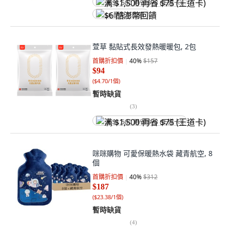
满 $1,500 再省 $75 (王道卡)
$6 酷澎幣回饋
萱草 黏貼式長效發熱暖暖包, 2包
首購折扣價
40
%
$157
$94
(
$4.70/1個
)
暫時缺貨
(
3
)
满 $1,500 再省 $75 (王道卡)
咪咪購物 可愛保暖熱水袋 藏青航空, 8
個
首購折扣價
40
%
$312
$187
(
$23.38/1個
)
暫時缺貨
(
4
)