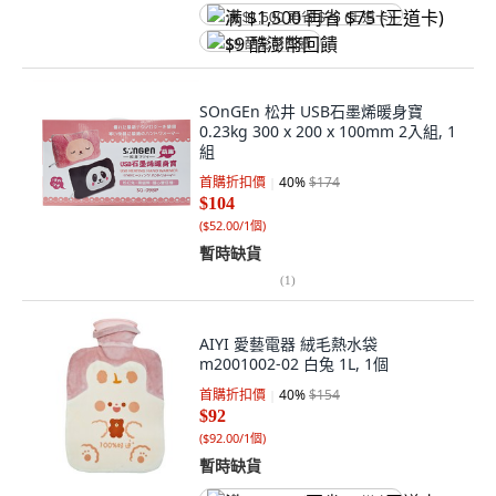
满 $1,500 再省 $75 (王道卡)
$9 酷澎幣回饋
SOnGEn 松井 USB石墨烯暖身寶
0.23kg 300 x 200 x 100mm 2入組, 1
組
首購折扣價
40
%
$174
$104
(
$52.00/1個
)
暫時缺貨
(
1
)
AIYI 愛藝電器 絨毛熱水袋
m2001002-02 白兔 1L, 1個
首購折扣價
40
%
$154
$92
(
$92.00/1個
)
暫時缺貨