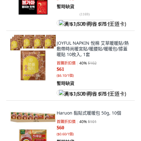
暫時缺貨
(
1169
)
满 $1,500 再省 $75 (王道卡)
JOYFUL NAPKIN 悅棉 艾草暖暖貼/熱
敷帶時尚暖宮貼/暖腰貼/暖暖包/膝蓋
暖貼 10枚入, 1套
首購折扣價
40
%
$102
$61
(
$6.10/1個
)
暫時缺貨
满 $1,500 再省 $75 (王道卡)
Haruon 黏貼式暖暖包 50g, 10個
首購折扣價
40
%
$101
$60
(
$0.60/1個
)