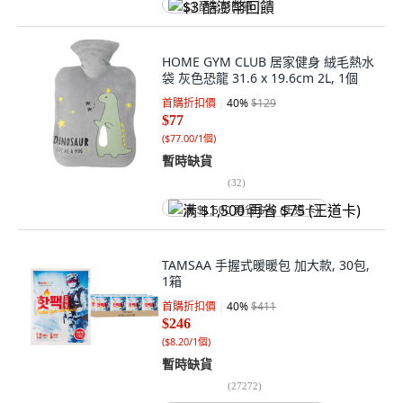
$3 酷澎幣回饋
HOME GYM CLUB 居家健身 絨毛熱水
袋 灰色恐龍 31.6 x 19.6cm 2L, 1個
首購折扣價
40
%
$129
$77
(
$77.00/1個
)
暫時缺貨
(
32
)
满 $1,500 再省 $75 (王道卡)
TAMSAA 手握式暖暖包 加大款, 30包,
1箱
首購折扣價
40
%
$411
$246
(
$8.20/1個
)
暫時缺貨
(
27272
)