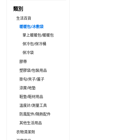
類別
生活百貨
暖暖包/冰敷袋
掌上暖暖包/暖暖包
保冷包/保冷桶
保冷袋
膠帶
塑膠袋/包裝用品
掛勾/夾子/蓋子
涼蓆/地墊
鞋墊/鞋材用品
溫度計/測量工具
防風配件/隔熱配件
其他生活用品
衣物清潔劑