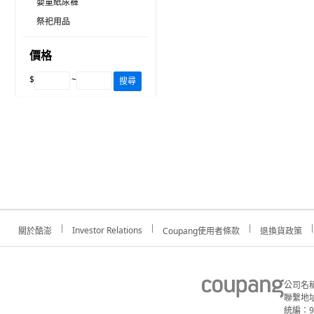
嬰童紙尿褲
祭祀用品
價格
$
~
搜尋
Investor Relations
關於酷澎
Coupang使用者條款
退換貨政策
公司名
聯繫地址
統編：91