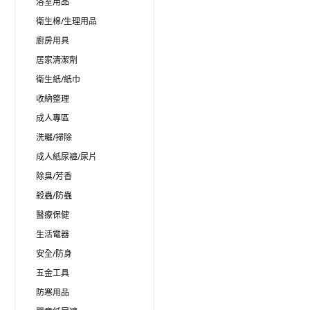
浴室用品
衛生棉/生理用品
廚房用具
居家清潔劑
衛生紙/紙巾
收納整理
成人專區
洗曬/掃除
成人紙尿褲/尿片
除臭/芳香
殺蟲/防蟲
醫療保健
生活電器
安全/防身
五金工具
防寒用品