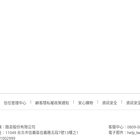
信任管理中心
顧客隱私權政策通知
安心購物
資訊安全
資訊安
稱：酷澎股份有限公司
客服中心：0809-088-
：11049 台北市信義區信義路五段7號13樓之1
電子郵件：help_tw
002999