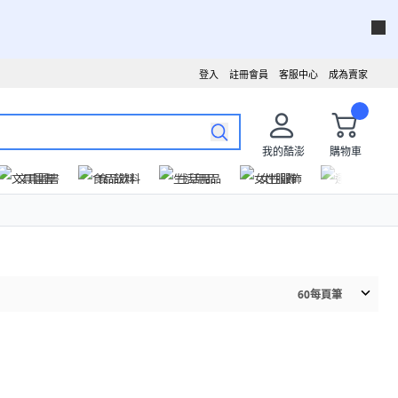
登入
註冊會員
客服中心
成為賣家
我的酷澎
購物車
文具圖書
食品飲料
生活用品
女性服飾
運動戶外
60
每頁筆