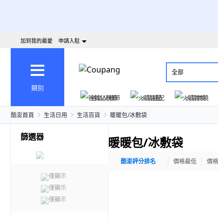
加到我的最愛
申請入駐
全部
類別
爸氣父親節
火箭速配
火箭跨境
酷澎首頁
生活日用
生活百貨
暖暖包/冰敷袋
篩選器
暖暖包/冰敷袋
酷澎評分排名
價格最低
價
僅顯示
僅顯示
僅顯示