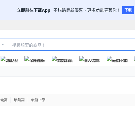
立即前往下載App
不錯過最新優惠、更多功能等著你！
下載
嬰幼兒
保健醫療
美妝保養
個人清潔
玩具休閒
格最高
最熱銷
最新上架