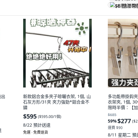
$8 酷澎幣回
機出
新款鋁合金多夾子晾曬衣架, 1個, 山
多功能帶掛鈎夾
石灰方形/31夾 夾力強勁*鋁合金不
衣架夾, 1個, 
鏽
限時半價：【加
色, 藍色
$595
$685
(
$595.00/1個
)
$277
59
%
(
$2
8/22
預計送達
運費 $90
達
免運 ∙ 免費退貨
8/11 星期二
預