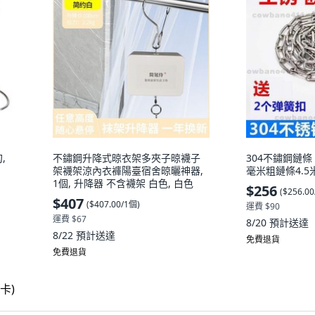
,
不鏽鋼升降式晾衣架多夾子晾襪子
304不鏽鋼鏈條 
架襪架涼內衣褲陽臺宿舍晾曬神器,
毫米粗鏈條4.5
1個, 升降器 不含襪架 白色, 白色
$256
(
$256.0
$407
(
$407.00/1個
)
運費 $90
運費 $67
8/20
預計送達
8/22
預計送達
免費退貨
免費退貨