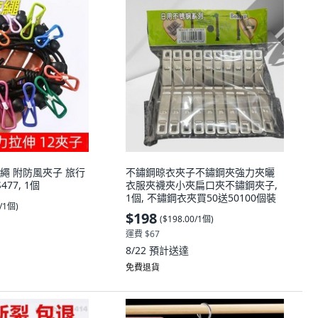
繩 附防風夾子 旅行
不鏽鋼晾衣夾子不鏽鋼夾強力夾曬
77, 1個
衣服夾襪夾小夾扁口夾不鏽鋼夾子,
1個, 不鏽鋼衣夾買50送50100個裝
0/1個
)
$198
(
$198.00/1個
)
運費 $67
8/22
預計送達
免費退貨