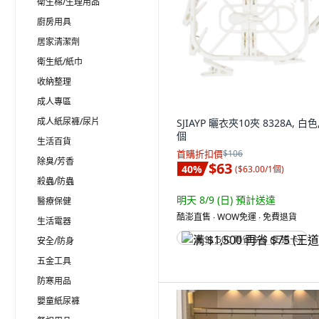
衛生棉/生理用品
廚房用具
居家清潔劑
衛生紙/紙巾
收納整理
成人專區
成人紙尿褲/尿片
SJIAYP 曬衣夾10夾 8328A, 白色,
個
生活百貨
首購折扣價
$106
除臭/芳香
$63
40
%
(
$63.00/1個
)
殺蟲/防蟲
明天 8/9 (日)
預計送達
醫療保健
酷澎直售 ∙ WOW免運 ∙ 免費退貨
生活電器
安全/防身
满 $1,500 再省 $75 (王道卡)
五金工具
防寒用品
嬰童紙尿褲