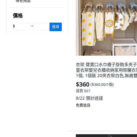
祭祀用品
價格
$
~
搜尋
衣架 寶寶口水巾襪子掛鉤多夾
童衣架嬰兒衣櫃收納家用晾曬衣
1個, 1個裝 20夾衣架白色,無痕
加粗 家用晾曬衣架
$360
(
$360.00/1個
)
運費 $67
8/22
預計送達
免費退貨