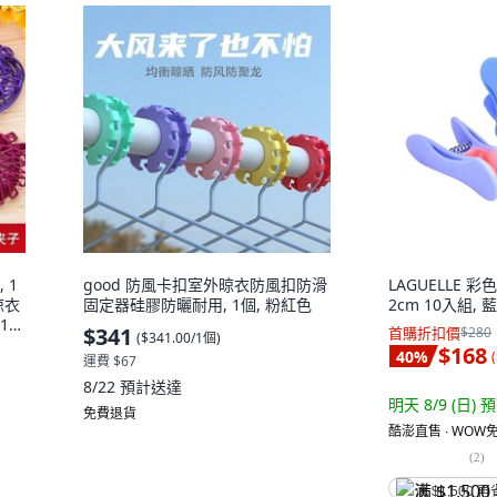
 1
good 防風卡扣室外晾衣防風扣防滑
LAGUELLE 彩色曬
晾衣
固定器硅膠防曬耐用, 1個, 粉紅色
2cm 10入組, 藍
1根
$341
首購折扣價
$280
(
$341.00/1個
)
$168
40
%
(
運費 $67
8/22
預計送達
明天 8/9 (日)
預
免費退貨
酷澎直售 ∙ WOW免
(
2
)
满 $1,500 再