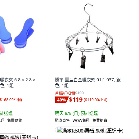
衣夾 6.8 × 2.8 ×
騰宇 圓型白金曬衣架 01J1 037, 銀
色, 1組
色, 1組
首購折扣價
$199
$119
40
%
$168.00/1個
)
(
$119.00/1個
)
計送達
明天 8/9 (日)
預計送達
運 ∙ 免費退貨
酷澎直售 ∙ WOW免運 ∙ 免費退貨
满 $1,500 再省 $75 (王道卡)
省 $75 (王道卡)