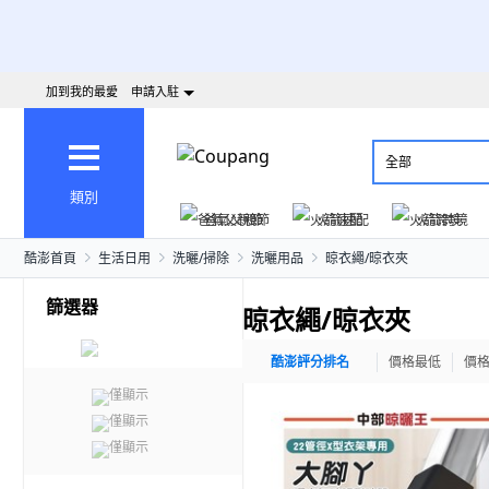
加到我的最愛
申請入駐
全部
類別
爸氣父親節
火箭速配
火箭跨境
酷澎首頁
生活日用
洗曬/掃除
洗曬用品
晾衣繩/晾衣夾
篩選器
晾衣繩/晾衣夾
酷澎評分排名
價格最低
價
僅顯示
僅顯示
僅顯示