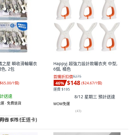
E 橘之屋 瞬收滑輪曬衣
Happyj 超強力設計款曬衣夾 中型,
銀色, 2包
6個, 橘色
首購折扣價
$275
$148
46
%
$65.00/1個
)
(
$24.67/1個
)
運費 $195
計送達
8/12 星期三
預計送達
運 ∙ 免費退貨
WOW免運
(
43
)
省 $75 (王道卡)