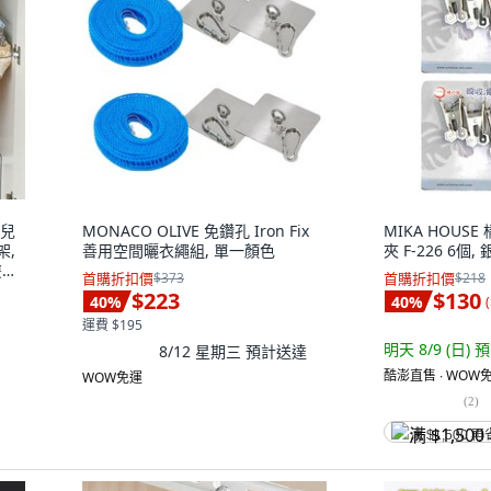
子兒
MONACO OLIVE 免鑽孔 Iron Fix
MIKA HOUS
架,
善用空間曬衣繩組, 單一顏色
夾 F-226 6個, 
雙排
首購折扣價
$373
首購折扣價
$218
$223
$130
40
%
40
%
(
運費 $195
明天 8/9 (日)
預
8/12 星期三
預計送達
酷澎直售 ∙ WOW免
WOW免運
(
2
)
满 $1,500 再