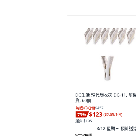
DG生活 現代曬衣夾 DG-11, 隨
貨, 60個
首購折扣價
$457
$123
73
%
(
$2.05/1個
)
運費 $195
8/12 星期三
預計送
WOW免運