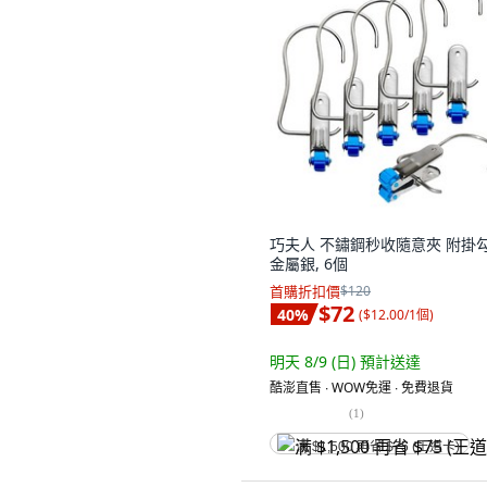
巧夫人 不鏽鋼秒收隨意夾 附掛勾
金屬銀, 6個
首購折扣價
$120
$72
40
%
(
$12.00/1個
)
明天 8/9 (日)
預計送達
酷澎直售 ∙ WOW免運 ∙ 免費退貨
(
1
)
满 $1,500 再省 $75 (王道卡)