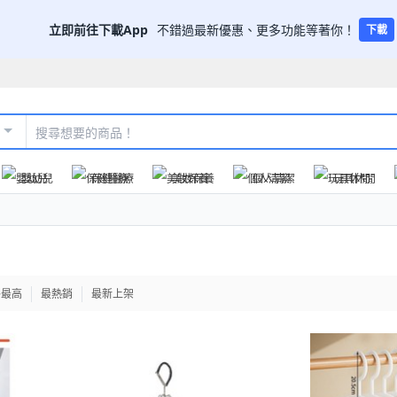
立即前往下載App
不錯過最新優惠、更多功能等著你！
下載
嬰幼兒
保健醫療
美妝保養
個人清潔
玩具休閒
格最高
最熱銷
最新上架