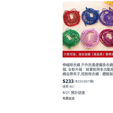
伸縮晾衣繩 戶外防風便攜掛衣繩,
個, 全新升級：結實耐用多功能
繩自帶夾子,短款晾衣繩：體驗裝
偏細, N/A
$233
(
$233.00/1個
)
運費 $67
8/21
預計送達
免費退貨