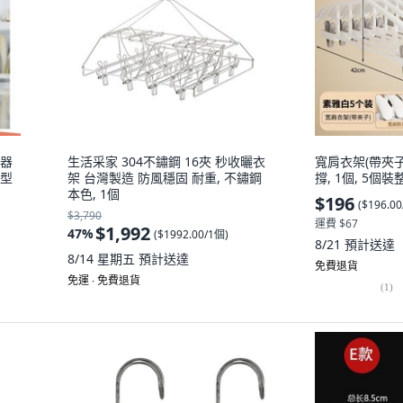
神器
生活采家 304不鏽鋼 16夾 秒收曬衣
寬肩衣架(帶夾子
X型
架 台灣製造 防風穩固 耐重, 不鏽鋼
撐, 1個, 5
本色, 1個
$196
(
$196.0
$3,790
運費 $67
$1,992
47
%
(
$1992.00/1個
)
8/21
預計送達
8/14 星期五
預計送達
免費退貨
免運 ∙ 免費退貨
(
1
)