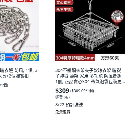
曬衣鏈 防風, 1個, 3
304不鏽鋼衣架夾子款晾衣架 曬襪
米長+2個彈簧扣
子神器 襪架 家用 多功能 防風掛鉤,
1個, 正品實心304 帶氣泡袋包裝更
0/1個
)
牢固 ,304-4.0厚極粗方形-四十夾
$309
(
$309.00/1個
)
運費 $67
8/22
預計送達
免費退貨