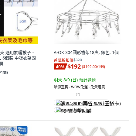
夾 適用於曬被子、
A-OK 304圓形襪架18夾, 銀色, 1個
 6個裝 中號衣架固
首購折扣價
$320
1個
$192
40
%
(
$192.00/1個
)
0/1個
)
明天 8/9 (日)
預計送達
酷澎直售 ∙ WOW免運 ∙ 免費退貨
(
2
)
满 $1,500 再省 $75 (王道卡)
$8 酷澎幣回饋