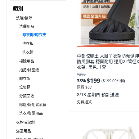
類別
洗曬/掃除
洗曬用品
晾衣繩/晾衣夾
洗衣板
洗衣籃
中部晾曬王 大腳丫衣架防傾倒
防風腳套 穩固耐用 適用22管徑
掃除用品
衣架, 黑色, 1套
拖把/除塵紙
$299
曬衣架
$199
33
%
(
$199.00/1個
)
垃圾桶
運費 $67
8/13 星期四
預計送達
分類回收
免費退貨
除塵/除毛絮滾輪
洗衣/熨燙用品
衣物清潔劑
浴室用品