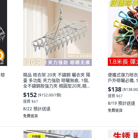
 晾
精品 晾衣架 20夾 不鏽鋼 曬衣夾 陽
便攜式彈力晾衣
臺 多功能 夾力強勁 晾曬無痕, 1個,
戶外晾曬必備, S4
全不鏽鋼款強力夾 橢圓型20夾,精選
$138
(
$138.0
加厚款防風襪夾
$152
(
$152.00/1個
)
運費 $67
運費 $67
8/19
預計送達
8/22
預計送達
免費退貨
免費退貨