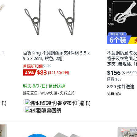
 1
百貨King 不鏽鋼燕尾夾4件組 5.5 x
不鏽鋼防風晾衣
9.5 x 2cm, 銀色, 2組
襪子及衣物固定,
定夾 ,無規格, 
首購折扣價
$139
$83
$156
40
%
(
$41.50/1個
)
(
$156.0
運費 $67
明天 8/9 (日)
預計送達
8/20
預計送達
酷澎直售 ∙ WOW免運 ∙ 免費退貨
免費退貨
满 $1,500 再省 $75 (王道卡)
$4 酷澎幣回饋