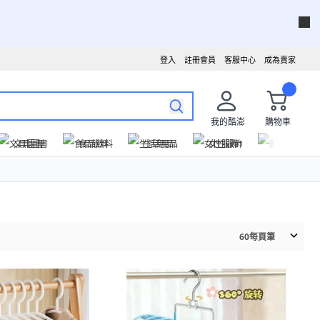
登入
註冊會員
客服中心
成為賣家
我的酷澎
購物車
文具圖書
食品飲料
生活用品
女性服飾
運動戶外
60
每頁筆