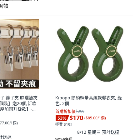
饋
子 褲子夾 晾曬襪夾
Kipopo 簡約輕量高級款曬衣夾, 綠
30個裝】送20個,新款
色, 2個
厚加固升級款】-藍
首購折扣價
$366
$170
53
%
(
$85.00/1個
)
77.00/1個
)
運費 $195
8/12 星期三
預計送達
計送達
WOW免運