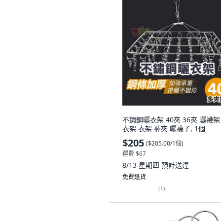
不鏽鋼曬衣架 40夾 36夾 曬襪架
衣架 衣架 褲夾 曬襪子, 1個
$205
(
$205.00/1個
)
運費 $67
8/13 星期四
預計送達
免費退貨
(
1
)