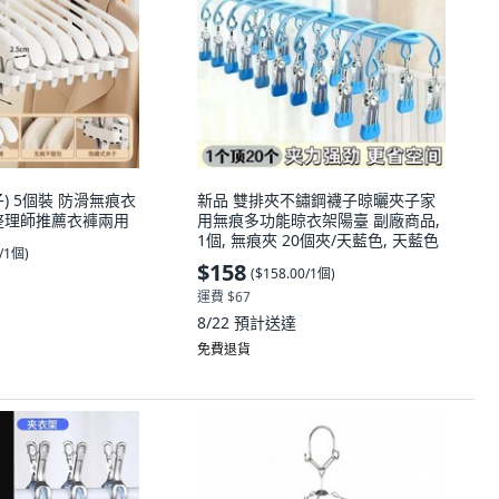
) 5個裝 防滑無痕衣
新品 雙排夾不鏽鋼襪子晾曬夾子家
個裝整理師推薦衣褲兩用
用無痕多功能晾衣架陽臺 副廠商品,
1個, 無痕夾 20個夾/天藍色, 天藍色
0/1個
)
$158
(
$158.00/1個
)
運費 $67
8/22
預計送達
免費退貨