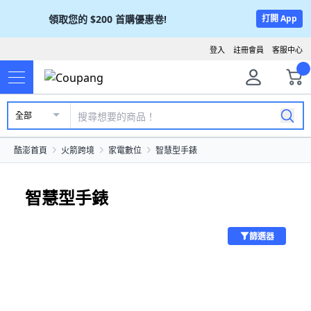
領取您的
$200
首購優惠卷!
打開 App
登入
註冊會員
客服中心
全部
酷澎首頁
火箭跨境
家電數位
智慧型手錶
智慧型手錶
篩選器