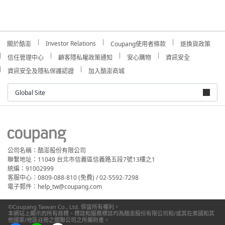
Investor Relations
關於酷澎
Coupang使用者條款
退換貨政策
信任管理中心
顧客隱私權政策通知
安心購物
資訊安全
資訊安全及隱私保護認證
加入酷澎商城
Global Site
公司名稱：酷澎股份有限公司
聯繫地址：11049 台北市信義區信義路五段7號13樓之1
統編：91002999
客服中心：0809-088-810 (免費) / 02-5592-7298
電子郵件：help_tw@coupang.com
©Coupang Taiwan Co., Ltd. 保留所有權利。
本網站上顯示的所有商標、標誌和服務標誌均為酷澎股份有限公司和/或其在美國和其
他國家/地區註冊之關聯公司之所屬財產。