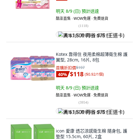
明天 8/9 (日)
預計送達
酷澎直售 ∙ WOW免運 ∙ 免費退貨
(
1118
)
满 $1,500 再省 $75 (王道卡)
Kotex 靠得住 夜用柔棉超薄衛生棉 護
翼型, 28cm, 16片, 8包
首購折扣價
$197
$118
40
%
(
$0.92/1個
)
明天 8/9 (日)
預計送達
酷澎直售 ∙ WOW免運 ∙ 免費退貨
(
3954
)
满 $1,500 再省 $75 (王道卡)
icon 愛康 透芯涼感衛生棉 隨身包, 護
墊型 15.5cm, 60片, 2盒