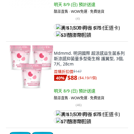
明天 8/9 (日)
預計送達
酷澎直售 ∙ WOW免運 ∙ 免費退貨
(
4
)
满 $1,500 再省 $75 (王道卡)
$3 酷澎幣回饋
Mdmmd. 明洞國際 超涼感益生菌系列
新涼感抑菌量多型衛生棉 護翼型, 3個,
7片, 28cm
首購折扣價
$147
$88
40
%
(
$4.19/1個
)
明天 8/9 (日)
預計送達
酷澎直售 ∙ WOW免運 ∙ 免費退貨
(
46
)
满 $1,500 再省 $75 (王道卡)
$7 酷澎幣回饋