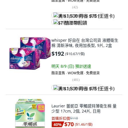
酷澎直售 ∙ WOW免運 ∙ 免費退貨
(
42
)
满 $1,500 再省 $75 (王道卡)
$7 酷澎幣回饋
whisper 好自在 台灣公司貨 液體衛生
棉 清新淨味, 夜用加長型, 9片, 2盒
$192
(
$10.67/1個
)
明天 8/9 (日)
預計送達
酷澎直售 ∙ WOW免運 ∙ 免費退貨
(
481
)
满 $1,500 再省 $75 (王道卡)
Laurier 蕾妮亞 零觸感特薄衛生棉 量
少型 17cm, 2個, 24片, 日用
首購折扣價
$118
$70
40
%
(
$1.46/1個
)