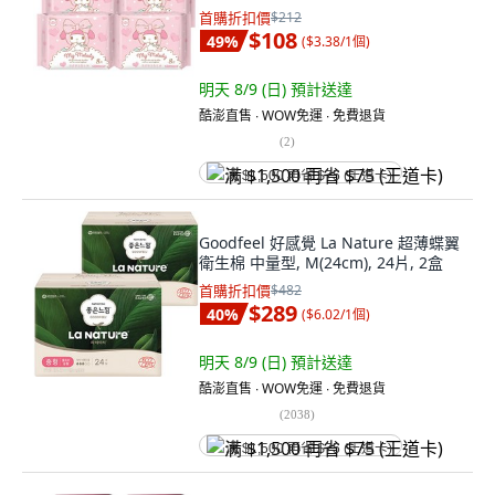
首購折扣價
$212
$108
49
%
(
$3.38/1個
)
明天 8/9 (日)
預計送達
酷澎直售 ∙ WOW免運 ∙ 免費退貨
(
2
)
满 $1,500 再省 $75 (王道卡)
Goodfeel 好感覺 La Nature 超薄蝶翼
衛生棉 中量型, M(24cm), 24片, 2盒
首購折扣價
$482
$289
40
%
(
$6.02/1個
)
明天 8/9 (日)
預計送達
酷澎直售 ∙ WOW免運 ∙ 免費退貨
(
2038
)
满 $1,500 再省 $75 (王道卡)