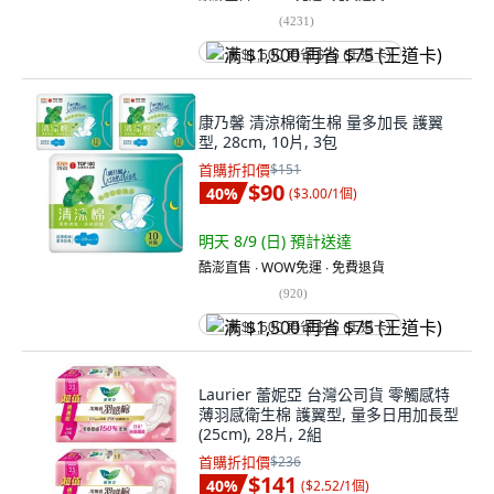
(
4231
)
满 $1,500 再省 $75 (王道卡)
康乃馨 清涼棉衛生棉 量多加長 護翼
型, 28cm, 10片, 3包
首購折扣價
$151
$90
40
%
(
$3.00/1個
)
明天 8/9 (日)
預計送達
酷澎直售 ∙ WOW免運 ∙ 免費退貨
(
920
)
满 $1,500 再省 $75 (王道卡)
Laurier 蕾妮亞 台灣公司貨 零觸感特
薄羽感衛生棉 護翼型, 量多日用加長型
(25cm), 28片, 2組
首購折扣價
$236
$141
40
%
(
$2.52/1個
)