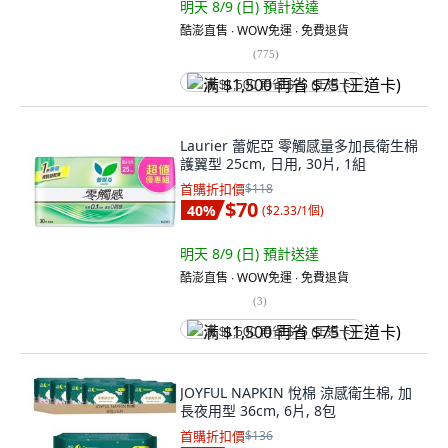
明天 8/9 (日)
預計送達
酷澎直售 ∙ WOW免運 ∙ 免費退貨
(
775
)
满 $1,500 再省 $75 (王道卡)
Laurier 蕾妮亞 零觸感量多加長衛生棉
護翼型 25cm, 日用, 30片, 1組
首購折扣價
$118
$70
40
%
(
$2.33/1個
)
明天 8/9 (日)
預計送達
酷澎直售 ∙ WOW免運 ∙ 免費退貨
(
3
)
满 $1,500 再省 $75 (王道卡)
JOYFUL NAPKIN 悅棉 涼感衛生棉, 加
長夜用型 36cm, 6片, 8包
首購折扣價
$136