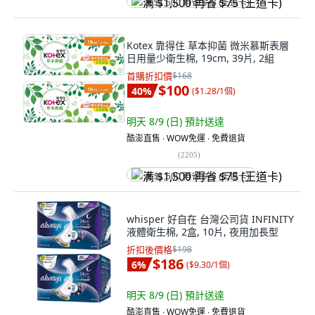
满 $1,500 再省 $75 (王道卡)
Kotex 靠得住 草本抑菌 微米慕斯表層
日用量少衛生棉, 19cm, 39片, 2組
首購折扣價
$168
$100
40
%
(
$1.28/1個
)
明天 8/9 (日)
預計送達
酷澎直售 ∙ WOW免運 ∙ 免費退貨
(
2205
)
满 $1,500 再省 $75 (王道卡)
whisper 好自在 台灣公司貨 INFINITY
液體衛生棉, 2盒, 10片, 夜用加長型
折扣後價格
$198
$186
6
%
(
$9.30/1個
)
明天 8/9 (日)
預計送達
酷澎直售 ∙ WOW免運 ∙ 免費退貨