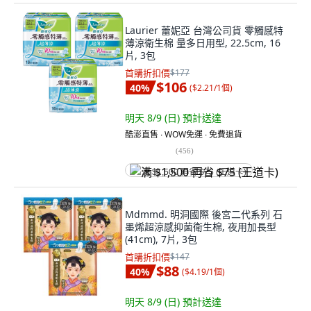
Laurier 蕾妮亞 台灣公司貨 零觸感特
薄涼衛生棉 量多日用型, 22.5cm, 16
片, 3包
首購折扣價
$177
$106
40
%
(
$2.21/1個
)
明天 8/9 (日)
預計送達
酷澎直售 ∙ WOW免運 ∙ 免費退貨
(
456
)
满 $1,500 再省 $75 (王道卡)
Mdmmd. 明洞國際 後宮二代系列 石
墨烯超涼感抑菌衛生棉, 夜用加長型
(41cm), 7片, 3包
首購折扣價
$147
$88
40
%
(
$4.19/1個
)
明天 8/9 (日)
預計送達