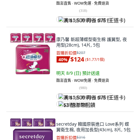
酷澎直售 ∙ WOW免運 ∙ 免費退貨
(
318
)
满 $1,500 再省 $75 (王道卡)
康乃馨 新超薄蝶型衛生棉 護翼型, 夜
用型(28cm), 14片, 5包
首購折扣價
$207
$124
40
%
(
$1.77/1個
)
明天 8/9 (日)
預計送達
酷澎直售 ∙ WOW免運 ∙ 免費退貨
(
980
)
满 $1,500 再省 $75 (王道卡)
$3 酷澎幣回饋
secretday 韓國原裝進口 Love系列 蝶
翼衛生棉, 夜用加長型(43cm), 8片, 5包
首購折扣價
$316