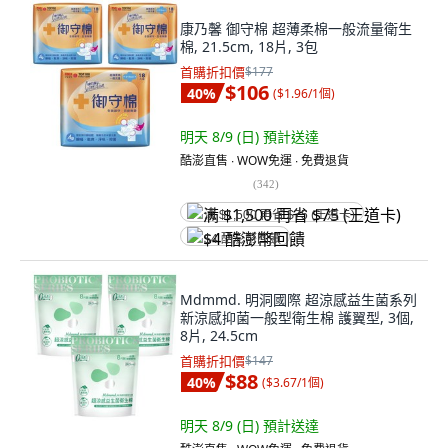
康乃馨 御守棉 超薄柔棉一般流量衛生
棉, 21.5cm, 18片, 3包
首購折扣價
$177
$106
40
%
(
$1.96/1個
)
明天 8/9 (日)
預計送達
酷澎直售 ∙ WOW免運 ∙ 免費退貨
(
342
)
满 $1,500 再省 $75 (王道卡)
$4 酷澎幣回饋
Mdmmd. 明洞國際 超涼感益生菌系列
新涼感抑菌一般型衛生棉 護翼型, 3個,
8片, 24.5cm
首購折扣價
$147
$88
40
%
(
$3.67/1個
)
明天 8/9 (日)
預計送達