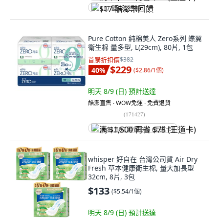
$17 酷澎幣回饋
Pure Cotton 純棉美人 Zero系列 蝶翼
衛生棉 量多型, L(29cm), 80片, 1包
首購折扣價
$382
$229
40
%
(
$2.86/1個
)
明天 8/9 (日)
預計送達
酷澎直售 ∙ WOW免運 ∙ 免費退貨
(
171427
)
满 $1,500 再省 $75 (王道卡)
whisper 好自在 台灣公司貨 Air Dry
Fresh 草本健康衛生棉, 量大加長型
32cm, 8片, 3包
$133
(
$5.54/1個
)
明天 8/9 (日)
預計送達