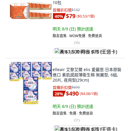
10包
首購折扣價
$132
$79
40
%
(
$0.53/1個
)
明天 8/9 (日)
預計送達
酷澎直售 ∙ WOW免運 ∙ 免費退貨
(
30
)
满 $1,500 再省 $75 (王道卡)
elleair 艾黎艾爾 elis 愛麗思 日本原裝
進口 素肌感超薄衛生棉 無翼型, 6組,
20片, 夜用型(29cm)
首購折扣價
$690
$490
28
%
(
$4.08/1個
)
明天 8/9 (日)
預計送達
酷澎直售 ∙ 免運 ∙ 免費退貨
(
57
)
满 $1,500 再省 $75 (王道卡)