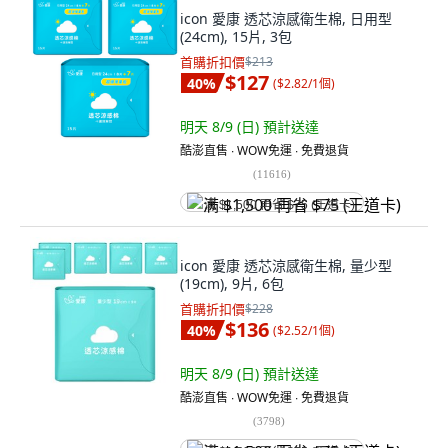
icon 愛康 透芯涼感衛生棉, 日用型
(24cm), 15片, 3包
首購折扣價
$213
$127
40
%
(
$2.82/1個
)
明天 8/9 (日)
預計送達
酷澎直售 ∙ WOW免運 ∙ 免費退貨
(
11616
)
满 $1,500 再省 $75 (王道卡)
icon 愛康 透芯涼感衛生棉, 量少型
(19cm), 9片, 6包
首購折扣價
$228
$136
40
%
(
$2.52/1個
)
明天 8/9 (日)
預計送達
酷澎直售 ∙ WOW免運 ∙ 免費退貨
(
3798
)