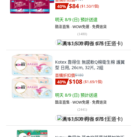
$84
40
%
(
$1.50/1個
)
明天 8/9 (日)
預計送達
酷澎直售 ∙ WOW免運 ∙ 免費退貨
(
1480
)
满 $1,500 再省 $75 (王道卡)
Kotex 靠得住 無感軟Q棉衛生棉 護翼
型 日用, 26cm, 32片, 2組
首購折扣價
$180
$108
40
%
(
$1.69/1個
)
明天 8/9 (日)
預計送達
酷澎直售 ∙ WOW免運 ∙ 免費退貨
(
2441
)
满 $1,500 再省 $75 (王道卡)