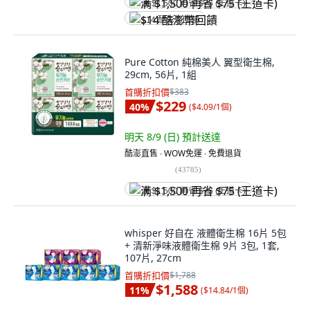
满 $1,500 再省 $75 (王道卡)
$14 酷澎幣回饋
Pure Cotton 純棉美人 翼型衛生棉,
29cm, 56片, 1組
首購折扣價
$383
$229
40
%
(
$4.09/1個
)
明天 8/9 (日)
預計送達
酷澎直售 ∙ WOW免運 ∙ 免費退貨
(
43785
)
满 $1,500 再省 $75 (王道卡)
whisper 好自在 液體衛生棉 16片 5包
+ 清新淨味液體衛生棉 9片 3包, 1套,
107片, 27cm
首購折扣價
$1,788
$1,588
11
%
(
$14.84/1個
)