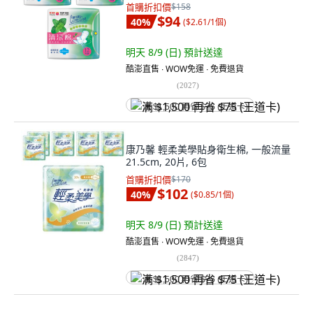
首購折扣價
$158
$94
40
%
(
$2.61/1個
)
明天 8/9 (日)
預計送達
酷澎直售 ∙ WOW免運 ∙ 免費退貨
(
2027
)
满 $1,500 再省 $75 (王道卡)
康乃馨 輕柔美學貼身衛生棉, 一般流量
21.5cm, 20片, 6包
首購折扣價
$170
$102
40
%
(
$0.85/1個
)
明天 8/9 (日)
預計送達
酷澎直售 ∙ WOW免運 ∙ 免費退貨
(
2847
)
满 $1,500 再省 $75 (王道卡)