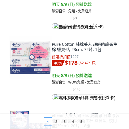
明天 8/9 (日)
預計送達
酷澎直售 ∙ 免運 ∙ 免費退貨
(
2
)
最高再省 $80 (王道卡)
Pure Cotton 純棉美人 超級防護衛生
棉 蝶翼型, 23cm, 72片, 1包
首購折扣價
$297
$178
40
%
(
$2.47/1個
)
明天 8/9 (日)
預計送達
酷澎直售 ∙ WOW免運 ∙ 免費退貨
(
256
)
满 $1,500 再省 $75 (王道卡)
elleair 艾黎艾爾 elis 愛麗思 日本原裝
進口 素肌感超薄衛生棉 無翼型, 夜用
2
3
4
5
1
型(29cm), 20片, 18組