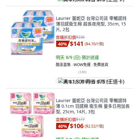
Laurier 蕾妮亞 台灣公司貨 零觸感特
薄羽感衛生棉 超長夜用型, 35cm, 15
片, 2包
首購折扣價
$236
$141
40
%
(
$4.70/1個
)
明天 8/9 (日)
預計送達
酷澎直售 ∙ WOW免運 ∙ 免費退貨
(
188
)
满 $1,500 再省 $75 (王道卡)
Laurier 蕾妮亞 台灣公司貨 零觸感特
薄 0.1cm 羽感棉 衛生棉 量多日用加長
型, 25cm, 14片, 3包
首購折扣價
$177
$106
40
%
(
$2.52/1個
)