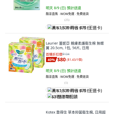
明天 8/9 (日)
預計送達
酷澎直售 ∙ WOW免運 ∙ 免費退貨
(
25
)
满 $1,500 再省 $75 (王道卡)
Laurier 蕾妮亞 親膚柔護衛生棉 無蝶
翼 20.5cm, 1包, 56片, 日用
首購折扣價
$134
$80
40
%
(
$1.43/1個
)
明天 8/9 (日)
預計送達
酷澎直售 ∙ WOW免運 ∙ 免費退貨
(
1
)
满 $1,500 再省 $75 (王道卡)
$3 酷澎幣回饋
Kotex 靠得住 草本抑菌衛生棉, 日用超