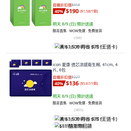
首購折扣價
$318
$190
40
%
(
$1.58/1個
)
明天 8/9 (日)
預計送達
酷澎直售 ∙ WOW免運 ∙ 免費退貨
(
344
)
满 $1,500 再省 $75 (王道卡)
icon 愛康 透芯涼感衛生棉, 41cm, 4
片, 6包
首購折扣價
$227
$136
40
%
(
$5.67/1個
)
明天 8/9 (日)
預計送達
酷澎直售 ∙ WOW免運 ∙ 免費退貨
(
3855
)
满 $1,500 再省 $75 (王道卡)
$11 酷澎幣回饋