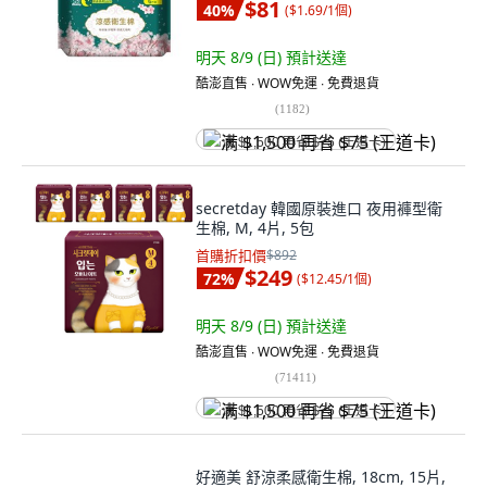
$81
40
%
(
$1.69/1個
)
明天 8/9 (日)
預計送達
酷澎直售 ∙ WOW免運 ∙ 免費退貨
(
1182
)
满 $1,500 再省 $75 (王道卡)
secretday 韓國原裝進口 夜用褲型衛
生棉, M, 4片, 5包
首購折扣價
$892
$249
72
%
(
$12.45/1個
)
明天 8/9 (日)
預計送達
酷澎直售 ∙ WOW免運 ∙ 免費退貨
(
71411
)
满 $1,500 再省 $75 (王道卡)
好適美 舒涼柔感衛生棉, 18cm, 15片,