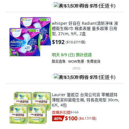
满 $1,500 再省 $75 (王道卡)
whisper 好自在 Radiant清新淨味 液
體衛生棉/巾 棉柔表層 量多超薄 日用
型, 27cm, 9片, 2盒
$192
(
$10.67/1個
)
明天 8/9 (日)
預計送達
酷澎直售 ∙ WOW免運 ∙ 免費退貨
(
955
)
满 $1,500 再省 $75 (王道卡)
Laurier 蕾妮亞 台灣公司貨 零觸感特
薄輕潔抑菌衛生棉, 特長夜用型 30cm,
6片, 4包
首購折扣價
$168
$100
40
%
(
$4.17/1個
)