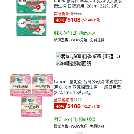
Kotex 靠得住 草本抑菌蔓越莓加強版
衛生棉 日夜適用, 28cm, 22片, 2包
首購折扣價
$180
$108
40
%
(
$2.46/1個
)
明天 8/9 (日)
預計送達
酷澎直售 ∙ WOW免運 ∙ 免費退貨
(
86
)
满 $1,500 再省 $75 (王道卡)
$4 酷澎幣回饋
Laurier 蕾妮亞 台灣公司貨 零觸感特
薄 0.1cm 羽感棉衛生棉, 一般日用型
(22.5cm), 16片, 3包
首購折扣價
$177
$106
40
%
(
$2.21/1個
)
明天 8/9 (日)
預計送達
酷澎直售 ∙ WOW免運 ∙ 免費退貨
(
340
)