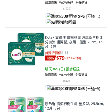
酷澎直售 ∙ WOW免運 ∙ 免費退貨
(
1929
)
满 $1,500 再省 $75 (王道卡)
$2 酷澎幣回饋
Kotex 靠得住 茶樹舒涼 涼感衛生棉 3
分微涼 護翼型, 夜用一般型 28cm, 16
片, 2包
首購折扣價
$133
$79
40
%
(
$2.47/1個
)
明天 8/9 (日)
預計送達
酷澎直售 ∙ WOW免運 ∙ 免費退貨
(
6123
)
满 $1,500 再省 $75 (王道卡)
康乃馨 清涼棉衛生棉 量多型, 25.5cm,
12片, 3包