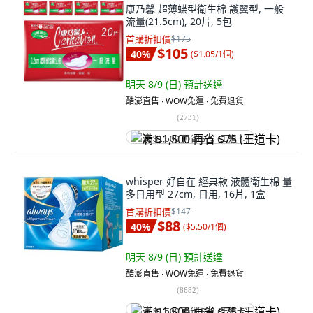
康乃馨 超薄蝶型衛生棉 護翼型, 一般
流量(21.5cm), 20片, 5包
首購折扣價
$175
$105
40
%
(
$1.05/1個
)
明天 8/9 (日)
預計送達
酷澎直售 ∙ WOW免運 ∙ 免費退貨
(
2731
)
满 $1,500 再省 $75 (王道卡)
whisper 好自在 經典款 液體衛生棉 量
多日用型 27cm, 日用, 16片, 1盒
首購折扣價
$147
$88
40
%
(
$5.50/1個
)
明天 8/9 (日)
預計送達
酷澎直售 ∙ WOW免運 ∙ 免費退貨
(
8682
)
满 $1,500 再省 $75 (王道卡)