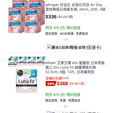
whisper 好自在 台灣公司貨 Air Dry
雲枕瞬吸日用衛生棉, 24cm, 20片, 4袋
$336
(
$4.20/1個
)
明天 8/9 (日)
預計送達
酷澎直售 ∙ WOW免運 ∙ 免費退貨
(
32
)
满 $1,500 再省 $75 (王道卡)
elleair 艾黎艾爾 elis 愛麗思 日本原裝
進口 Elis Luna Fit 超纖薄衛生棉
32.5cm, 6個, 13片, 日夜兼用型
首購折扣價
$588
$388
34
%
(
$4.98/1個
)
明天 8/9 (日)
預計送達
酷澎直售 ∙ 免運 ∙ 免費退貨
(
8
)