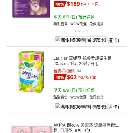
$189
40
%
(
$4.73/1個
)
明天 8/9 (日)
預計送達
酷澎直售 ∙ WOW免運 ∙ 免費退貨
(
140057
)
满 $1,500 再省 $75 (王道卡)
Laurier 蕾妮亞 親膚柔護衛生棉
20.5cm, 1個, 20片, 日用
首購折扣價
$104
$62
40
%
(
$3.10/1個
)
明天 8/9 (日)
預計送達
酷澎直售 ∙ WOW免運 ∙ 免費退貨
满 $1,500 再省 $75 (王道卡)
AKIRA 御衣坊 美樂蒂 涼感懸浮衛生
棉, 日用型, 8片, 4包