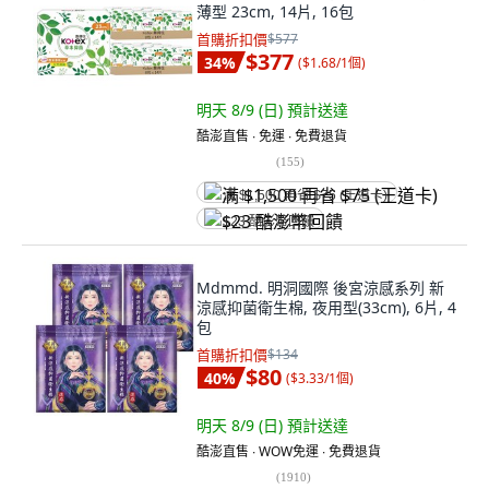
薄型 23cm, 14片, 16包
首購折扣價
$577
$377
34
%
(
$1.68/1個
)
明天 8/9 (日)
預計送達
酷澎直售 ∙ 免運 ∙ 免費退貨
(
155
)
满 $1,500 再省 $75 (王道卡)
$23 酷澎幣回饋
Mdmmd. 明洞國際 後宮涼感系列 新
涼感抑菌衛生棉, 夜用型(33cm), 6片, 4
包
首購折扣價
$134
$80
40
%
(
$3.33/1個
)
明天 8/9 (日)
預計送達
酷澎直售 ∙ WOW免運 ∙ 免費退貨
(
1910
)