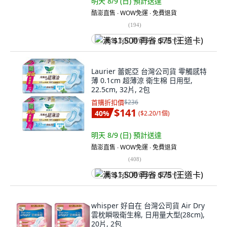
明天 8/9 (日)
預計送達
酷澎直售 ∙ WOW免運 ∙ 免費退貨
(
194
)
满 $1,500 再省 $75 (王道卡)
Laurier 蕾妮亞 台灣公司貨 零觸感特
薄 0.1cm 超薄涼 衛生棉 日用型,
22.5cm, 32片, 2包
首購折扣價
$236
$141
40
%
(
$2.20/1個
)
明天 8/9 (日)
預計送達
酷澎直售 ∙ WOW免運 ∙ 免費退貨
(
408
)
满 $1,500 再省 $75 (王道卡)
whisper 好自在 台灣公司貨 Air Dry
雲枕瞬吸衛生棉, 日用量大型(28cm),
20片, 2包