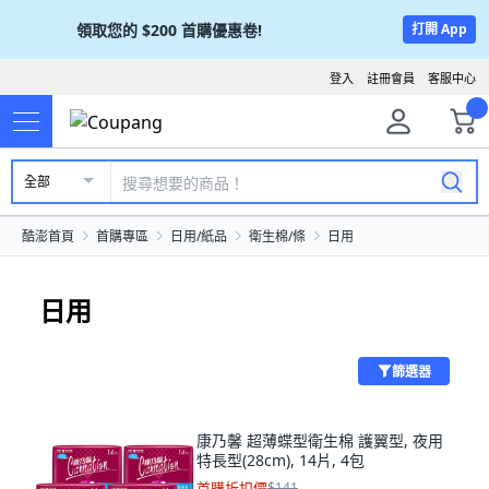
領取您的
$200
首購優惠卷!
打開 App
登入
註冊會員
客服中心
全部
酷澎首頁
首購專區
日用/紙品
衛生棉/條
日用
日用
篩選器
康乃馨 超薄蝶型衛生棉 護翼型, 夜用
特長型(28cm), 14片, 4包
首購折扣價
$141