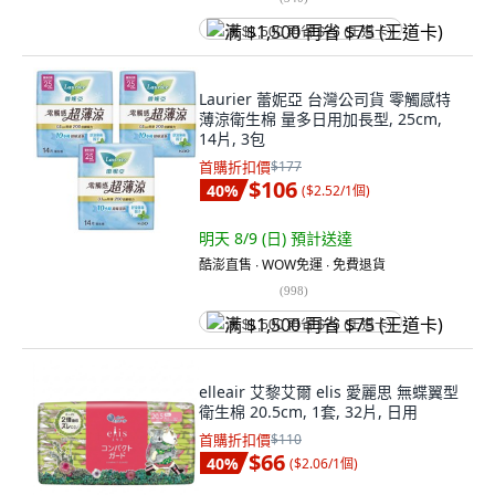
满 $1,500 再省 $75 (王道卡)
Laurier 蕾妮亞 台灣公司貨 零觸感特
薄涼衛生棉 量多日用加長型, 25cm,
14片, 3包
首購折扣價
$177
$106
40
%
(
$2.52/1個
)
明天 8/9 (日)
預計送達
酷澎直售 ∙ WOW免運 ∙ 免費退貨
(
998
)
满 $1,500 再省 $75 (王道卡)
elleair 艾黎艾爾 elis 愛麗思 無蝶翼型
衛生棉 20.5cm, 1套, 32片, 日用
首購折扣價
$110
$66
40
%
(
$2.06/1個
)