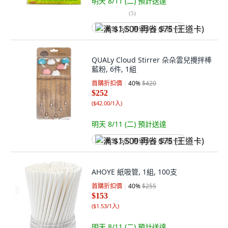
明天 8/11 (二)
預計送達
(
5
)
满 $1,500 再省 $75 (王道卡)
QUALy Cloud Stirrer 朵朵雲兒攪拌棒
藍粉, 6件, 1組
首購折扣價
40
%
$420
$252
(
$42.00/1入
)
明天 8/11 (二)
預計送達
满 $1,500 再省 $75 (王道卡)
AHOYE 紙吸管, 1組, 100支
首購折扣價
40
%
$255
$153
(
$1.53/1入
)
明天 8/11 (二)
預計送達