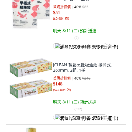
首購折扣價
40
%
$85
$51
(
$0.98/1頁
)
明天 8/11 (二)
預計送達
(
2
)
满 $1,500 再省 $75 (王道卡)
JCLEAN 輕鬆烹飪吸油紙 捲筒式,
260mm, 2組, 1捲
首購折扣價
40
%
$248
$148
(
$74.00/1張
)
明天 8/11 (二)
預計送達
(
372
)
满 $1,500 再省 $75 (王道卡)