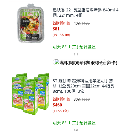
點秋香 221長型鋁箔焗烤盤 840ml 4
個, 221mm, 4組
首購折扣價
40
%
$135
$81
(
$91.63/1m
)
明天 8/11 (二)
預計送達
(
1
)
满 $1,500 再省 $75 (王道卡)
ST 雞仔牌 超薄料理用半透明手套
M~L(全長29cm 掌圍22cm 中指長
8cm), 100個, 3盒
首購折扣價
30
%
$660
$460
(
$1.53/1張
)
明天 8/11 (二)
預計送達
(
3
)