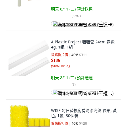
明天 8/11 (二)
預計送達
(
3897
)
满 $1,500 再省 $75 (王道卡)
A Plastic Project 吸吸管 24cm 霧透
4g, 1組, 1組
首購折扣價
40
%
$311
$186
(
$186.00/1入
)
明天 8/11 (二)
預計送達
(
1
)
满 $1,500 再省 $75 (王道卡)
WISE 每日替換廚房清潔海綿 長形, 黃
色, 1套, 30個裝
首購折扣價
40
%
$120