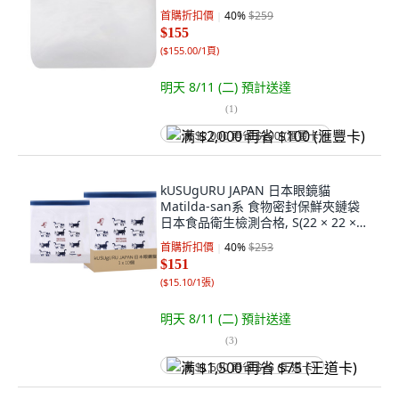
首購折扣價
40
%
$259
$155
(
$155.00/1頁
)
明天 8/11 (二)
預計送達
(
1
)
满 $2,000 再省 $100 (滙豐卡)
kUSUgURU JAPAN 日本眼鏡貓
Matilda-san系 食物密封保鮮夾鏈袋
日本食品衛生檢測合格, S(22 × 22 ×
4cm), 10入, 1組
首購折扣價
40
%
$253
$151
(
$15.10/1張
)
明天 8/11 (二)
預計送達
(
3
)
满 $1,500 再省 $75 (王道卡)