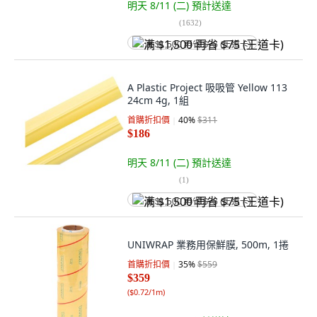
明天 8/11 (二)
預計送達
(
1632
)
满 $1,500 再省 $75 (王道卡)
A Plastic Project 吸吸管 Yellow 113
24cm 4g, 1組
首購折扣價
40
%
$311
$186
明天 8/11 (二)
預計送達
(
1
)
满 $1,500 再省 $75 (王道卡)
UNIWRAP 業務用保鮮膜, 500m, 1捲
首購折扣價
35
%
$559
$359
(
$0.72/1m
)