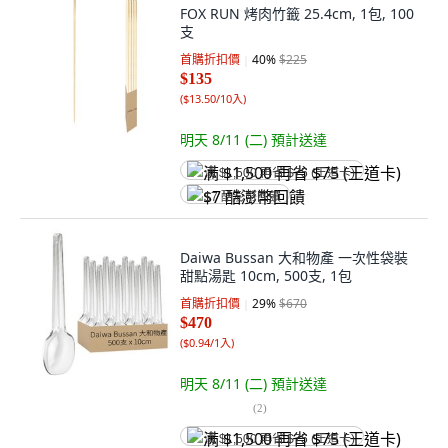
FOX RUN 烤肉竹籤 25.4cm, 1包, 100
支
首購折扣價
40
%
$225
$135
(
$13.50/10入
)
明天 8/11 (二)
預計送達
满 $1,500 再省 $75 (王道卡)
$7 酷澎幣回饋
Daiwa Bussan 大和物產 一次性袋裝
甜點湯匙 10cm, 500支, 1包
首購折扣價
29
%
$670
$470
(
$0.94/1入
)
明天 8/11 (二)
預計送達
(
2
)
满 $1,500 再省 $75 (王道卡)