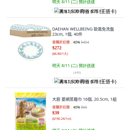
明天 8/11 (二)
預計送達
满 $1,500 再省 $75 (王道卡)
DAEHAN WELLBEING 歐風免洗盤
23cm, 1個, 40件
首購折扣價
40
%
$454
$272
(
$6.80/1入
)
明天 8/11 (二)
預計送達
(
449
)
满 $1,500 再省 $75 (王道卡)
大廚 菱網蒸籠巾 16個, 20.5cm, 1組
首購折扣價
40
%
$66
$39
(
$190.24/1m
)