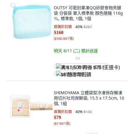
OUTSY 可密封果凍QQ矽膠食物夾鏈
袋 分裝袋 單入標準款 顏色隨機 116g
1L, 標準款, 1個, 1個
首購折扣價
40
%
$267
$160
(
$160.00/1張
)
明天 8/11 (二)
預計送達
(
1
)
满 $1,500 再省 $75 (王道卡)
$8 酷澎幣回饋
SHIMOYAMA 立體袋型冷凍保存解凍
用切片吐司保鮮袋, 15.5 x 17.5cm, 10
個, 1組
首購折扣價
40
%
$133
$79
(
$7.90/1張
)