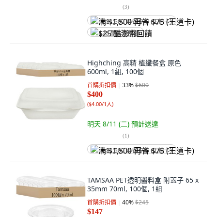
(
3
)
满 $1,500 再省 $75 (王道卡)
$25 酷澎幣回饋
Highching 高精 植纖餐盒 原色
600ml, 1組, 100個
首購折扣價
33
%
$600
$400
(
$4.00/1入
)
明天 8/11 (二)
預計送達
(
1
)
满 $1,500 再省 $75 (王道卡)
TAMSAA PET透明醬料盒 附蓋子 65 x
35mm 70ml, 100個, 1組
首購折扣價
40
%
$245
$147