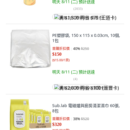
明天 8/11 (二)
預計送達
(
2033
)
满 $1,500 再省 $75 (王道卡)
PE塑膠袋, 150 x 115 x 0.03cm, 10個,
1包
首購折扣價
40
%
$250
$150
(
$15.00/1頁
)
明天 8/11 (二)
預計送達
(
4
)
满 $2,000 再省 $100 (滙豐卡)
Sub.lab 電磁爐與廚房清潔濕巾 60張,
8包
首購折扣價
38
%
$520
$320