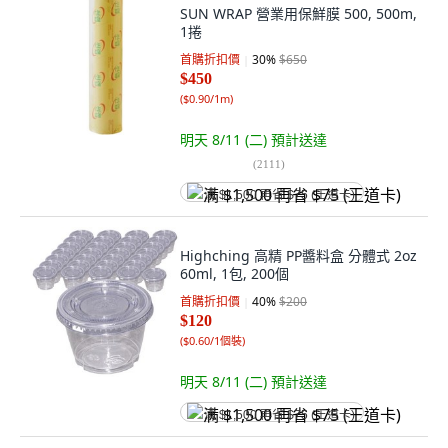
SUN WRAP 營業用保鮮膜 500, 500m,
1捲
首購折扣價
30
%
$650
$450
(
$0.90/1m
)
明天 8/11 (二)
預計送達
(
2111
)
满 $1,500 再省 $75 (王道卡)
Highching 高精 PP醬料盒 分體式 2oz
60ml, 1包, 200個
首購折扣價
40
%
$200
$120
(
$0.60/1個裝
)
明天 8/11 (二)
預計送達
满 $1,500 再省 $75 (王道卡)