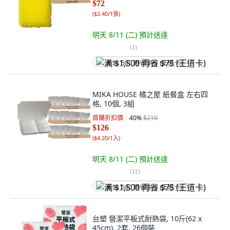
$72
(
$2.40/1張
)
明天 8/11 (二)
預計送達
(
1
)
满 $1,500 再省 $75 (王道卡)
MIKA HOUSE 橘之屋 紙餐盒 左右四
格, 10個, 3組
首購折扣價
40
%
$210
$126
(
$4.20/1入
)
明天 8/11 (二)
預計送達
(
12
)
满 $1,500 再省 $75 (王道卡)
台塑 營潔平板式耐熱袋, 10斤(62 x
45cm), 2套, 26個裝