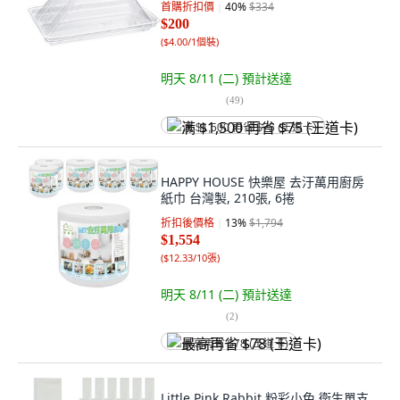
首購折扣價
40
%
$334
$200
(
$4.00/1個裝
)
明天 8/11 (二)
預計送達
(
49
)
满 $1,500 再省 $75 (王道卡)
HAPPY HOUSE 快樂屋 去汙萬用廚房
紙巾 台灣製, 210張, 6捲
折扣後價格
13
%
$1,794
$1,554
(
$12.33/10張
)
明天 8/11 (二)
預計送達
(
2
)
最高再省 $78 (王道卡)
Little Pink Rabbit 粉彩小兔 衛生單支