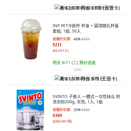
满 $2,000 再省 $100 (滙豐卡)
INP PET冷飲杯 杯身 + 圓頂開孔杯蓋
套組, 1組, 50入
首購折扣價
40
%
$353
$211
(
$4.22/1入
)
明天 8/11 (二)
預計送達
(
434
)
满 $1,500 再省 $75 (王道卡)
SVINTO 子進入 一體式一次性絲瓜 附
洗衣粉200g, 灰色, 1入, 1組
首購折扣價
35
%
$569
$369
(
$369.00/1張
)