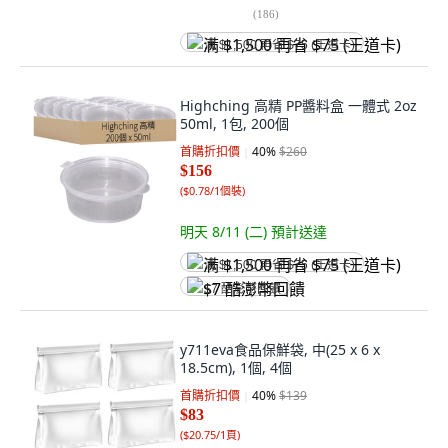
(
186
)
满 $1,500 再省 $75 (王道卡)
Highching 高精 PP醬料盒 一體式 2oz
50ml, 1包, 200個
首購折扣價
40
%
$260
$156
(
$0.78/1個裝
)
明天 8/11 (二)
預計送達
满 $1,500 再省 $75 (王道卡)
$7 酷澎幣回饋
y711eva食品保鮮袋, 中(25 x 6 x
18.5cm), 1個, 4個
首購折扣價
40
%
$139
$83
(
$20.75/1頁
)