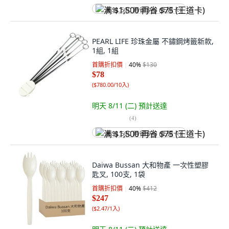
满 $1,500 再省 $75 (王道卡)
PEARL LIFE 珍珠金屬 不鏽鋼烤籤新款,
1組, 1組
首購折扣價
40
%
$130
$78
(
$780.00/10入
)
明天 8/11 (二)
預計送達
(
4
)
满 $1,500 再省 $75 (王道卡)
Daiwa Bussan 大和物產 一次性塑膠
匙叉, 100支, 1袋
首購折扣價
40
%
$412
$247
(
$2.47/1入
)