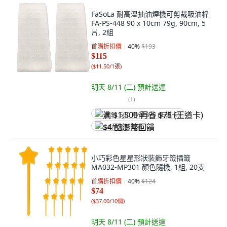
FaSoLa 耐高溫抽油煙機可剪裁吸油棉
FA-PS-448 90 x 10cm 79g, 90cm, 5
片, 2組
首購折扣價
40
%
$193
$115
(
$11.50/1張
)
明天 8/11 (二)
預計送達
(
1
)
满 $1,500 再省 $75 (王道卡)
$4 酷澎幣回饋
小巧彩色星星形狀裝飾牙籤插籤
MA032-MP301 顏色隨機, 1組, 20支
首購折扣價
40
%
$124
$74
(
$37.00/10個
)
明天 8/11 (二)
預計送達