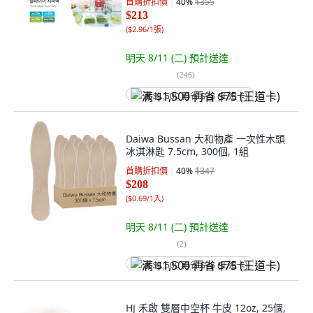
首購折扣價
40
%
$355
$213
(
$2.96/1張
)
明天 8/11 (二)
預計送達
(
246
)
满 $1,500 再省 $75 (王道卡)
Daiwa Bussan 大和物產 一次性木頭
冰淇淋匙 7.5cm, 300個, 1組
首購折扣價
40
%
$347
$208
(
$0.69/1入
)
明天 8/11 (二)
預計送達
(
2
)
满 $1,500 再省 $75 (王道卡)
HJ 禾啟 雙層中空杯 牛皮 12oz, 25個,