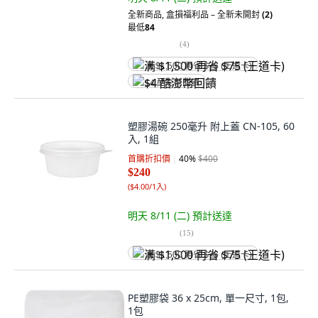
全新商品
,
盒損福利品 – 全新未開封
(2)
最低
84
(
4
)
满 $1,500 再省 $75 (王道卡)
$4 酷澎幣回饋
塑膠湯碗 250毫升 附上蓋 CN-105, 60
入, 1組
首購折扣價
40
%
$400
$240
(
$4.00/1入
)
明天 8/11 (二)
預計送達
(
15
)
满 $1,500 再省 $75 (王道卡)
PE塑膠袋 36 x 25cm, 單一尺寸, 1包,
1包