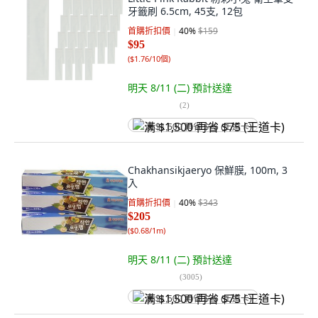
牙籤刷 6.5cm, 45支, 12包
首購折扣價
40
%
$159
$95
(
$1.76/10個
)
明天 8/11 (二)
預計送達
(
2
)
满 $1,500 再省 $75 (王道卡)
Chakhansikjaeryo 保鮮膜, 100m, 3
入
首購折扣價
40
%
$343
$205
(
$0.68/1m
)
明天 8/11 (二)
預計送達
(
3005
)
满 $1,500 再省 $75 (王道卡)