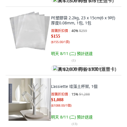
满 $1,500 再省 $75 (王道卡)
PE塑膠袋 2.2kg, 23 x 15cm(6 x 9吋)
厚度0.08mm, 1包, 1包
首購折扣價
40
%
$259
$155
(
$155.00/1頁
)
明天 8/11 (二)
預計送達
(
1
)
满 $2,000 再省 $100 (滙豐卡)
L'assiette 珪藻土杯架, 1個
首購折扣價
15
%
$1,288
$1,088
(
$1088.00/1個
)
明天 8/11 (二)
預計送達
(
13
)