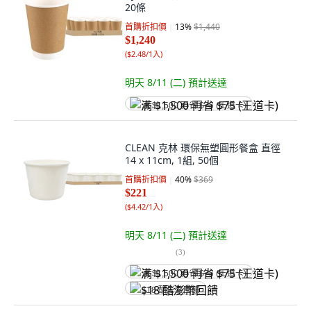
20條
首購折扣價
13
%
$1,440
$1,240
(
$2.48/1入
)
明天 8/11 (二)
預計送達
满 $1,500 再省 $75 (王道卡)
CLEAN 克林 環保無塑圓形餐盒 直徑
14 x 11cm, 1組, 50個
首購折扣價
40
%
$369
$221
(
$4.42/1入
)
明天 8/11 (二)
預計送達
(
3
)
满 $1,500 再省 $75 (王道卡)
$18 酷澎幣回饋