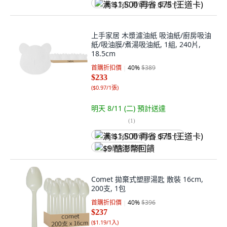
满 $1,500 再省 $75 (王道卡)
上手家居 木漿濾油紙 吸油紙/廚房吸油
紙/吸油膜/煮湯吸油紙, 1組, 240片,
18.5cm
首購折扣價
40
%
$389
$233
(
$0.97/1張
)
明天 8/11 (二)
預計送達
(
1
)
满 $1,500 再省 $75 (王道卡)
$9 酷澎幣回饋
Comet 拋棄式塑膠湯匙 散裝 16cm,
200支, 1包
首購折扣價
40
%
$396
$237
(
$1.19/1入
)