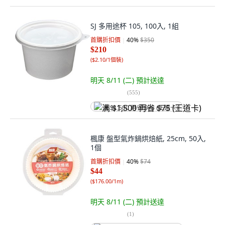
SJ 多用途杯 105, 100入, 1組
首購折扣價
40
%
$350
$210
(
$2.10/1個裝
)
明天 8/11 (二)
預計送達
(
555
)
满 $1,500 再省 $75 (王道卡)
楓康 盤型氣炸鍋烘焙紙, 25cm, 50入,
1個
首購折扣價
40
%
$74
$44
(
$176.00/1m
)
明天 8/11 (二)
預計送達
(
1
)