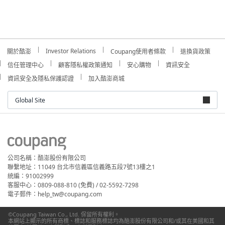
Investor Relations
關於酷澎
Coupang使用者條款
退換貨政策
信任管理中心
顧客隱私權政策通知
安心購物
資訊安全
資訊安全及隱私保護認證
加入酷澎商城
Global Site
公司名稱：酷澎股份有限公司
聯繫地址：11049 台北市信義區信義路五段7號13樓之1
統編：91002999
客服中心：0809-088-810 (免費) / 02-5592-7298
電子郵件：help_tw@coupang.com
©Coupang Taiwan Co., Ltd. 保留所有權利。
本網站上顯示的所有商標、標誌和服務標誌均為酷澎股份有限公司和/或其在美國和其