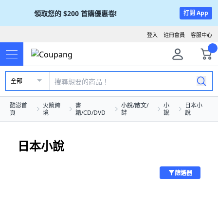
領取您的
$200
首購優惠卷!
打開 App
登入
註冊會員
客服中心
全部
酷澎首
火箭跨
書
小說/散文/
小
日本小
頁
境
籍/CD/DVD
詩
說
說
日本小說
篩選器