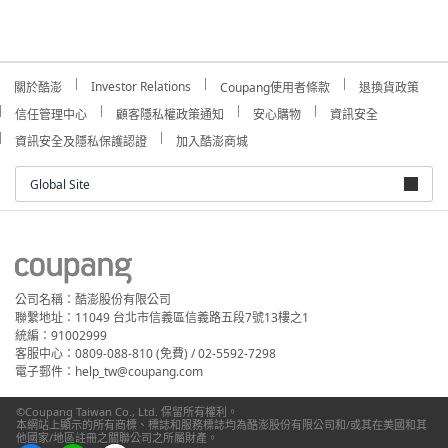
Investor Relations
關於酷澎
Coupang使用者條款
退換貨政策
信任管理中心
顧客隱私權政策通知
安心購物
資訊安全
資訊安全及隱私保護認證
加入酷澎商城
Global Site
公司名稱：酷澎股份有限公司
聯繫地址：11049 台北市信義區信義路五段7號13樓之1
統編：91002999
客服中心：0809-088-810 (免費) / 02-5592-7298
電子郵件：help_tw@coupang.com
©Coupang Taiwan Co., Ltd. 保留所有權利。
本網站上顯示的所有商標、標誌和服務標誌均為酷澎股份有限公司和/或其在美國和其
他國家/地區註冊之關聯公司之所屬財產。