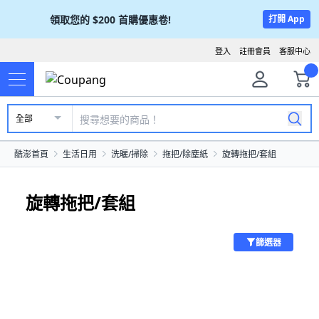
領取您的
$200
首購優惠卷!
打開 App
登入
註冊會員
客服中心
全部
酷澎首頁
生活日用
洗曬/掃除
拖把/除塵紙
旋轉拖把/套組
旋轉拖把/套組
篩選器