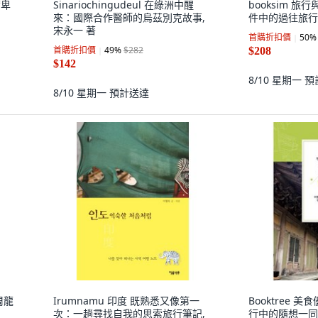
爾卑
Sinariochingudeul 在綠洲中醒
booksim 
來：國際合作醫師的烏茲別克故事,
件中的過往旅行
宋永一 著
首購折扣價
50
%
首購折扣價
49
%
$282
$208
$142
8/10 星期一
預
8/10 星期一
預計送達
周龍
Irumnamu 印度 既熟悉又像第一
Booktree 
次：一趟尋找自我的思索旅行筆記,
行中的隨想一同