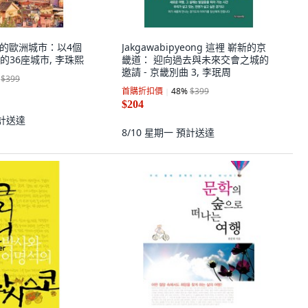
 我愛的歐洲城市：以4個
Jakgawabipyeong 這裡 嶄新的京
36座城市, 李珠熙
畿道： 迎向過去與未來交會之城的
邀請 - 京畿別曲 3, 李珉周
$399
首購折扣價
48
%
$399
$204
計送達
8/10 星期一
預計送達