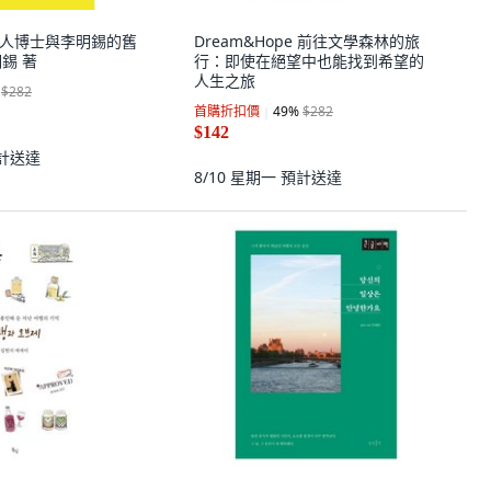
末旅人博士與李明錫的舊
Dream&Hope 前往文學森林的旅
明錫 著
行：即使在絕望中也能找到希望的
人生之旅
$282
首購折扣價
49
%
$282
$142
計送達
8/10 星期一
預計送達