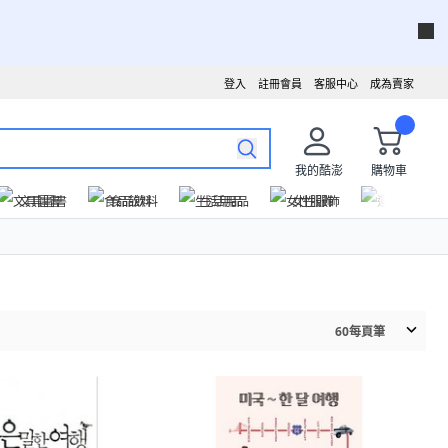
登入
註冊會員
客服中心
成為賣家
我的酷澎
購物車
文具圖書
食品飲料
生活用品
女性服飾
運動戶外
60
每頁筆