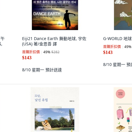
下午
Eiji21 Dance Earth 舞動地球, 宇佐
G-WORLD 地
,
(USA) 著/金恩善 譯
首購折扣價
49
%
首購折扣價
49
%
$282
$143
$143
8/10 星期一
預
8/10 星期一
預計送達