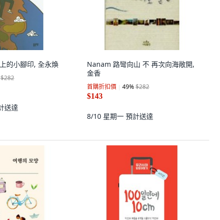
球上的小腳印, 全永煥
Nanam 路彎向山 不 再次向海敞開,
金香
$282
首購折扣價
49
%
$282
$143
計送達
8/10 星期一
預計送達