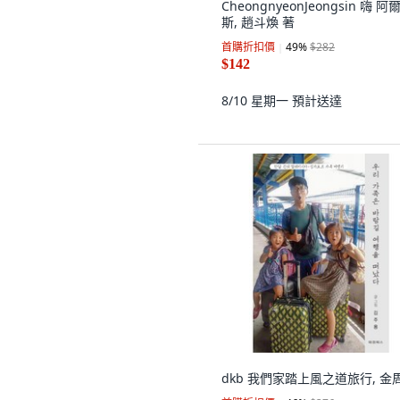
CheongnyeonJeongsin 嗨 阿
斯, 趙斗煥 著
首購折扣價
49
%
$282
$142
8/10 星期一
預計送達
dkb 我們家踏上風之道旅行, 金