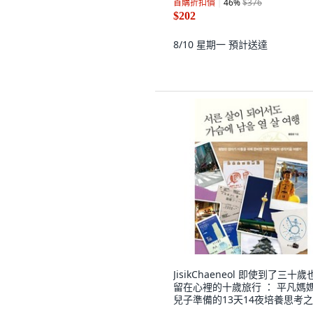
首購折扣價
46
%
$376
$202
8/10 星期一
預計送達
JisikChaeneol 即使到了三十歲
留在心裡的十歲旅行 ： 平凡媽
兒子準備的13天14夜培養思考之
黃允貞 著