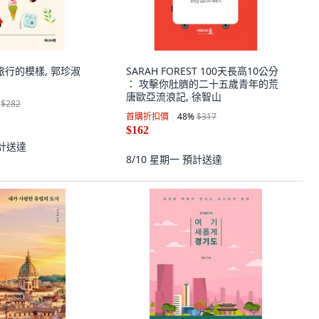
k 旅行的模樣, 郭珍淑
SARAH FOREST 100天長高10公分
： 攻擊你肚臍的二十五歲青年的荒
唐歐亞流浪記, 徐智山
$282
首購折扣價
48
%
$317
$162
計送達
8/10 星期一
預計送達