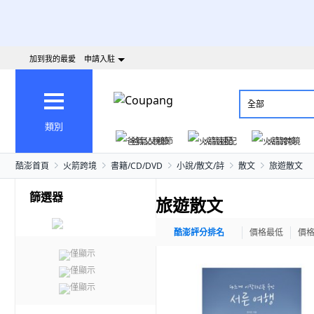
加到我的最愛
申請入駐
全部
類別
爸氣父親節
火箭速配
火箭跨境
酷澎首頁
火箭跨境
書籍/CD/DVD
小說/散文/詩
散文
旅遊散文
篩選器
旅遊散文
酷澎評分排名
價格最低
價
僅顯示
僅顯示
僅顯示