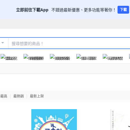
立即前往下載App
不錯過最新優惠、更多功能等著你！
下載
嬰幼兒
保健醫療
美妝保養
個人清潔
玩具休閒
格最高
最熱銷
最新上架