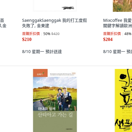
地首
SaenggakSaenggak 我的打工度假
Mixcoffee
,金
失敗了, 金東建
關鍵字解讀歐洲的
首購折扣價
50
%
$420
首購折扣價
48
%
$210
$204
8/10 星期一
預計送達
8/10 星期一
預