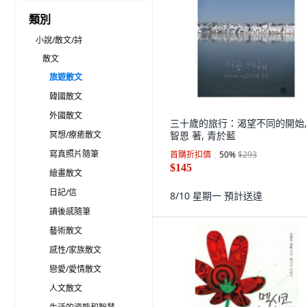
類別
小說/散文/詩
散文
旅遊散文
韓國散文
外國散文
三十歲的旅行：渴望不同的開始,
冥想/療癒散文
智恩 著, 青於藍
寫真照片隨筆
首購折扣價
50
%
$293
$145
繪畫散文
日記/信
8/10 星期一
預計送達
讀後感隨筆
藝術散文
感性/家族散文
戀愛/愛情散文
人文散文