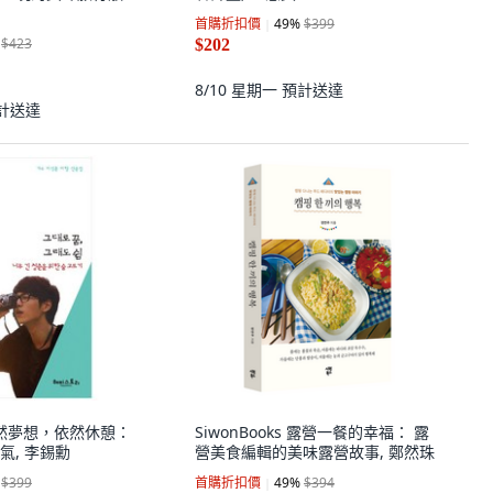
首購折扣價
49
%
$399
$423
$202
8/10 星期一
預計送達
計送達
y 依然夢想，依然休憩：
SiwonBooks 露營一餐的幸福： 露
氣, 李錫勳
營美食編輯的美味露營故事, 鄭然珠
$399
首購折扣價
49
%
$394