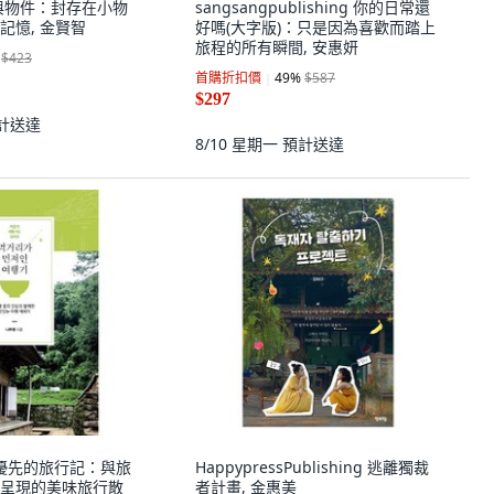
旅行與物件：封存在小物
sangsangpublishing 你的日常還
記憶, 金賢智
好嗎(大字版)：只是因為喜歡而踏上
旅程的所有瞬間, 安惠妍
$423
首購折扣價
49
%
$587
$297
計送達
8/10 星期一
預計送達
美食優先的旅行記：與旅
HappypressPublishing 逃離獨裁
呈現的美味旅行散
者計畫, 金惠美