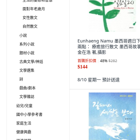
生活的姿態和智慧
面對年老歲月
女性散文
自然散文
小說
Eunhaeng Namu 墨西哥週日
系列小說
兩點： 療癒旅行散文 墨西哥故事
金在浩 著,攝影
題材小說
首購折扣價
48
%
$282
古典文學/神話
$144
文學選集
詩
8/10 星期一
預計送達
戲曲/劇本
文學雜誌
幼兒/兒童
國中小學參考書
家庭生活
健康興趣