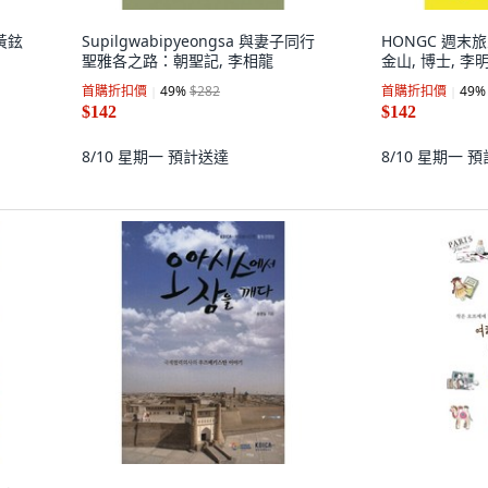
黃鉉
Supilgwabipyeongsa 與妻子同行
HONGC 週
聖雅各之路：朝聖記, 李相龍
金山, 博士, 李
首購折扣價
49
%
$282
首購折扣價
49
%
$142
$142
8/10 星期一
預計送達
8/10 星期一
預