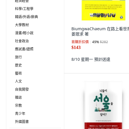
經濟經營
科學/工程學
韓語/外語/辭典
大學教材
BiumgwaChaeum 在路上看世
漫畫/輕小說
姜珉求 著
社會政治
首購折扣價
49
%
$282
$143
應試書/證照
旅行
8/10 星期一
預計送達
歷史
藝術
人文
自我開發
雜誌
宗教
青少年
外國圖書