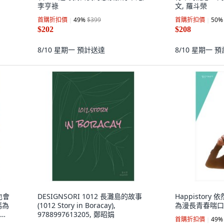
李亨祿
文, 羅斗榮
首購折扣價
49
%
$399
首購折扣價
50
%
$202
$208
8/10 星期一
預計送達
8/10 星期一
預
也會
DESIGNSORI 1012 長灘島的故事
Happistor
媽為
(1012 Story in Boracay),
為漫長青春喘口
旅,
9788997613205, 鄭昭娟
首購折扣價
49
%