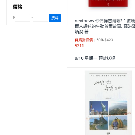
價格
$
~
搜尋
nextnews 你們懂首爾嗎?：道
爾人講述的生動首爾故事, 鄭洪澤
炳潤 著
首購折扣價
50
%
$423
$211
8/10 星期一
預計送達