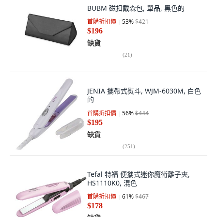
BUBM 磁扣戴森包, 單品, 黑色的
首購折扣價
53
%
$421
$196
缺貨
(
21
)
JENIA 攜帶式熨斗, WJM-6030M, 白色
的
首購折扣價
56
%
$444
$195
缺貨
(
251
)
Tefal 特福 便攜式迷你魔術離子夾,
HS1110K0, 混色
首購折扣價
61
%
$467
$178