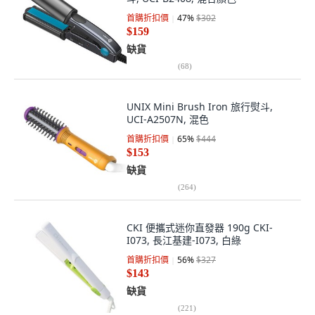
首購折扣價
47
%
$302
$159
缺貨
(
68
)
UNIX Mini Brush Iron 旅行熨斗,
UCI-A2507N, 混色
首購折扣價
65
%
$444
$153
缺貨
(
264
)
CKI 便攜式迷你直發器 190g CKI-
I073, 長江基建-I073, 白綠
首購折扣價
56
%
$327
$143
缺貨
(
221
)