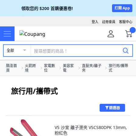
領取您的
$200
首購優惠卷!
打開 App
登入
註冊會員
客服中心
全部
酷澎首
火箭跨
家電數
美容家
直髮夾/離子
旅行用/攜帶
頁
境
位
電
夾
式
旅行用/攜帶式
篩選器
VS 沙宣 離子燙夾 VSCS80DPK 13mm,
粉紅色