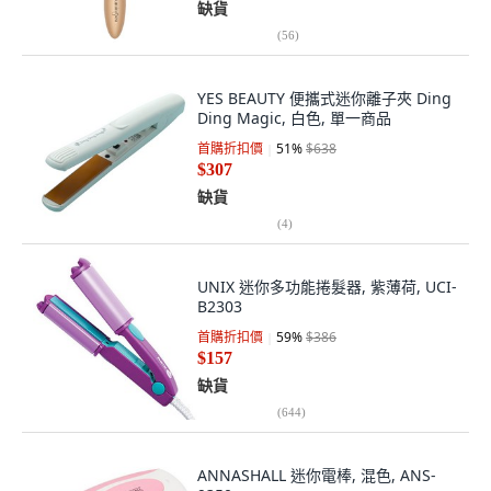
缺貨
(
56
)
YES BEAUTY 便攜式迷你離子夾 Ding
Ding Magic, 白色, 單一商品
首購折扣價
51
%
$638
$307
缺貨
(
4
)
UNIX 迷你多功能捲髮器, 紫薄荷, UCI-
B2303
首購折扣價
59
%
$386
$157
缺貨
(
644
)
ANNASHALL 迷你電棒, 混色, ANS-