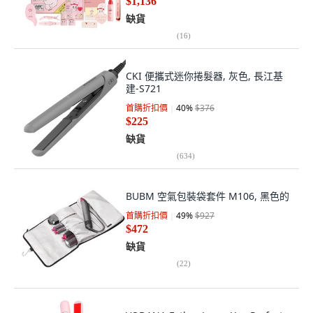
$1,136
缺貨
(
16
)
CKI 便攜式迷你捲髮器, 灰色, 長江基
建-S721
首購折扣價
40
%
$376
$225
缺貨
(
634
)
BUBM 空氣包裝袋套件 M106, 黑色的
首購折扣價
49
%
$927
$472
缺貨
(
22
)