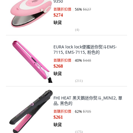
9350
首購折扣價
56
%
$627
$274
缺貨
(
4
)
EURA lock lock便攜迷你熨斗EMS-
7115, EMS-7115, 粉色的
首購折扣價
40
%
$448
$268
缺貨
(
211
)
FHI HEAT 黑天鵝迷你熨斗_MINI2, 單
品, 黑色的
首購折扣價
62
%
$705
$261
缺貨
(
175
)