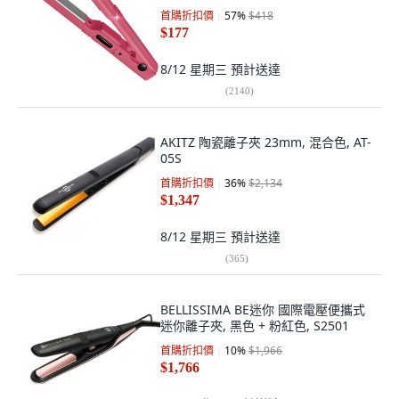
首購折扣價
57
%
$418
$177
8/12 星期三
預計送達
(
2140
)
AKITZ 陶瓷離子夾 23mm, 混合色, AT-
05S
首購折扣價
36
%
$2,134
$1,347
8/12 星期三
預計送達
(
365
)
BELLISSIMA BE迷你 國際電壓便攜式
迷你離子夾, 黑色 + 粉紅色, S2501
首購折扣價
10
%
$1,966
$1,766