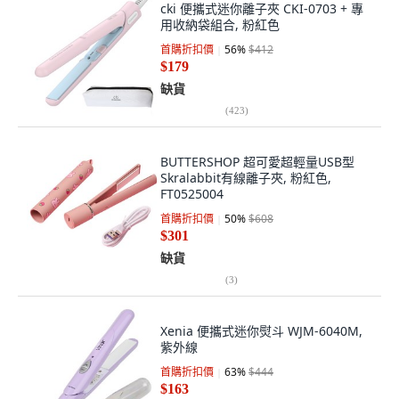
cki 便攜式迷你離子夾 CKI-0703 + 專
用收納袋組合, 粉紅色
首購折扣價
56
%
$412
$179
缺貨
(
423
)
BUTTERSHOP 超可愛超輕量USB型
Skralabbit有線離子夾, 粉紅色,
FT0525004
首購折扣價
50
%
$608
$301
缺貨
(
3
)
Xenia 便攜式迷你熨斗 WJM-6040M,
紫外線
首購折扣價
63
%
$444
$163