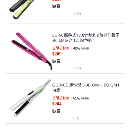
缺貨
(
652
)
EURA 攜帶式190度快速加熱迷你離子
夾, EMS-7112, 粉色的
首購折扣價
40
%
$349
$209
缺貨
(
357
)
QUINCE 迷你熨斗BB-QM1, BB-QM1,
白綠
首購折扣價
65
%
$585
$204
缺貨
(
63
)