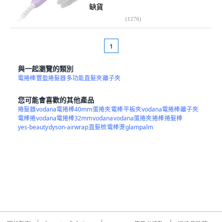
缺貨
(
1276
)
1
與一起瀏覽的類別
電捲棒
豐盈捲髮器
多功能直髮夾
離子夾
您可能會喜歡的其他產品
捲髮器
vodana電捲棒40mm
蛋捲夾
電棒
平板夾
vodana電捲棒
離子夾
電棒捲
vodana電捲棒32mm
vodana
vodana蛋捲夾
捲棒
捲髮棒
yes-beauty
dyson-airwrap
直髮梳
電棒燙
glampalm