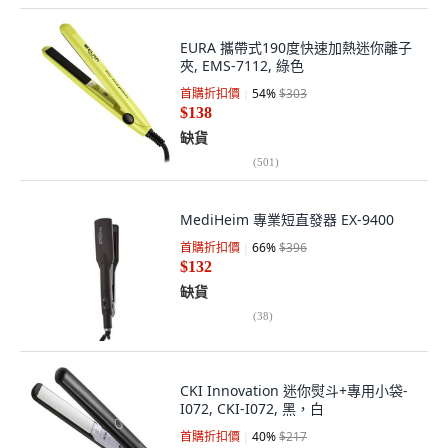
EURA 攜帶式190度快速加熱迷你離子
夾, EMS-7112, 綠色
首購折扣價
54
%
$303
$138
缺貨
(
501
)
MediHeim 專業短直發器 EX-9400
首購折扣價
66
%
$396
$132
缺貨
(
38
)
CKI Innovation 迷你熨斗+專用小袋-
I072, CKI-I072, 黑，白
首購折扣價
40
%
$217