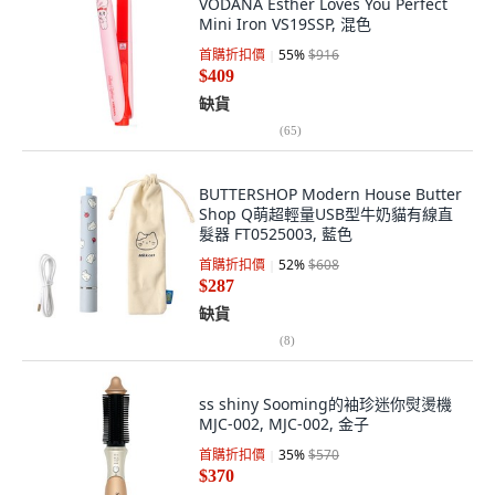
VODANA Esther Loves You Perfect
Mini Iron VS19SSP, 混色
首購折扣價
55
%
$916
$409
缺貨
(
65
)
BUTTERSHOP Modern House Butter
Shop Q萌超輕量USB型牛奶貓有線直
髮器 FT0525003, 藍色
首購折扣價
52
%
$608
$287
缺貨
(
8
)
ss shiny Sooming的袖珍迷你熨燙機
MJC-002, MJC-002, 金子
首購折扣價
35
%
$570
$370