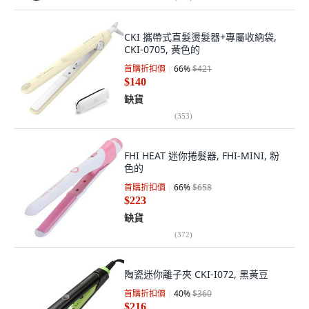
CKI 攜帶式直髮燙髮器+專屬收納袋,
CKI-0705, 黃色的
首購折扣價
66
%
$421
$140
缺貨
(
353
)
FHI HEAT 迷你捲髮器, FHI-MINI, 粉
色的
首購折扣價
66
%
$658
$223
缺貨
(
372
)
陶瓷迷你離子夾 CKI-I072, 黑黃豆
首購折扣價
40
%
$360
$216