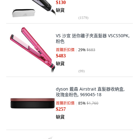
$130
缺貨
(
1579
)
VS 沙宣 迷你離子夾直髮器 VSCS50PK,
粉色
首購折扣價
29
%
$683
$483
缺貨
(
99
)
dyson 戴森 Airstrait 直髮器收納盒,
玫瑰金粉色, 969045-18
首購折扣價
85
%
$1,760
$257
缺貨