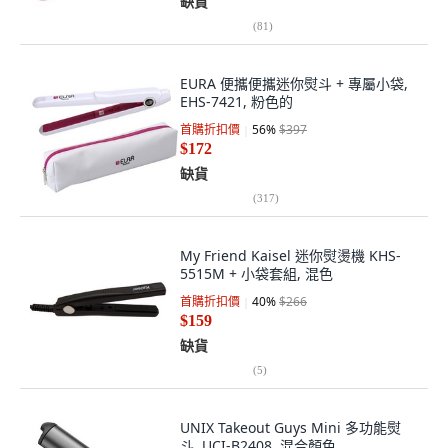
缺貨
(
81
)
EURA 便攜便攜迷你熨斗 + 專屬小袋,
EHS-7421, 粉色的
首購折扣價
56
%
$397
$172
缺貨
(
317
)
My Friend Kaisel 迷你熨燙機 KHS-
5515M + 小袋套組, 混色
首購折扣價
40
%
$266
$159
缺貨
(
5
)
UNIX Takeout Guys Mini 多功能熨
斗, UCI-B2408, 混合顏色