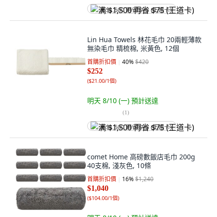
满 $1,500 再省 $75 (王道卡)
Lin Hua Towels 林花毛巾 20兩輕薄款
無染毛巾 精梳棉, 米黃色, 12個
首購折扣價
40
%
$420
$252
(
$21.00/1個
)
明天 8/10 (一)
預計送達
(
1
)
满 $1,500 再省 $75 (王道卡)
comet Home 高磅數飯店毛巾 200g
40支棉, 淺灰色, 10條
首購折扣價
16
%
$1,240
$1,040
(
$104.00/1個
)