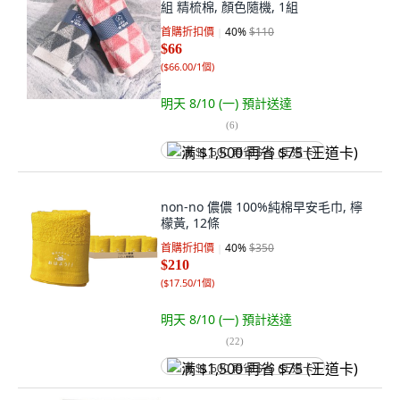
組 精梳棉, 顏色隨機, 1組
首購折扣價
40
%
$110
$66
(
$66.00/1個
)
明天 8/10 (一)
預計送達
(
6
)
满 $1,500 再省 $75 (王道卡)
non-no 儂儂 100%純棉早安毛巾, 檸
檬黃, 12條
首購折扣價
40
%
$350
$210
(
$17.50/1個
)
明天 8/10 (一)
預計送達
(
22
)
满 $1,500 再省 $75 (王道卡)