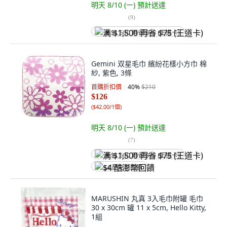
明天 8/10 (一)
預計送達
(
9
)
满 $1,500 再省 $75 (王道卡)
Gemini 双星毛巾 繽紛花樣小方巾 棉
紗, 紫色, 3條
首購折扣價
40
%
$210
$126
(
$42.00/1個
)
明天 8/10 (一)
預計送達
(
7
)
满 $1,500 再省 $75 (王道卡)
$4 酷澎幣回饋
MARUSHIN 丸真 3入毛巾附罐 毛巾
30 x 30cm 罐 11 x 5cm, Hello Kitty,
1組