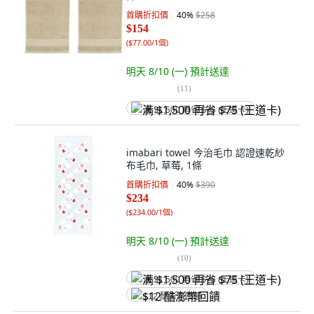
首購折扣價
40
%
$258
$154
(
$77.00/1個
)
明天 8/10 (一)
預計送達
(
11
)
满 $1,500 再省 $75 (王道卡)
imabari towel 今治毛巾 認證速乾紗
布毛巾, 草莓, 1條
首購折扣價
40
%
$390
$234
(
$234.00/1個
)
明天 8/10 (一)
預計送達
(
10
)
满 $1,500 再省 $75 (王道卡)
$12 酷澎幣回饋