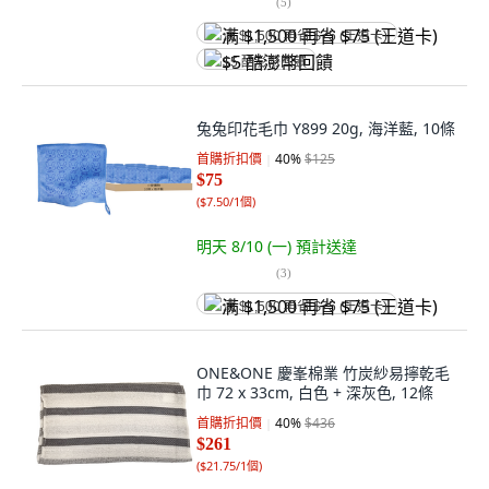
(
5
)
满 $1,500 再省 $75 (王道卡)
$5 酷澎幣回饋
兔兔印花毛巾 Y899 20g, 海洋藍, 10條
首購折扣價
40
%
$125
$75
(
$7.50/1個
)
明天 8/10 (一)
預計送達
(
3
)
满 $1,500 再省 $75 (王道卡)
ONE&ONE 慶峯棉業 竹炭紗易擰乾毛
巾 72 x 33cm, 白色 + 深灰色, 12條
首購折扣價
40
%
$436
$261
(
$21.75/1個
)