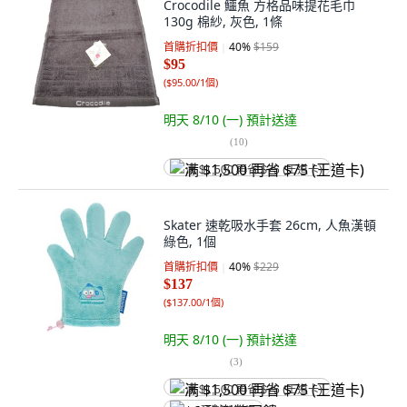
Crocodile 鱷魚 方格品味提花毛巾
130g 棉紗, 灰色, 1條
首購折扣價
40
%
$159
$95
(
$95.00/1個
)
明天 8/10 (一)
預計送達
(
10
)
满 $1,500 再省 $75 (王道卡)
Skater 速乾吸水手套 26cm, 人魚漢頓
綠色, 1個
首購折扣價
40
%
$229
$137
(
$137.00/1個
)
明天 8/10 (一)
預計送達
(
3
)
满 $1,500 再省 $75 (王道卡)