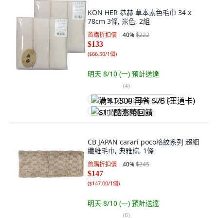
KON HER 恭赫 草本素色毛巾 34 x
78cm 3條, 米色, 2組
首購折扣價
40
%
$222
$133
(
$66.50/1個
)
明天 8/10 (一)
預計送達
(
4
)
满 $1,500 再省 $75 (王道卡)
$11 酷澎幣回饋
CB JAPAN carari poco格紋系列 超細
纖維毛巾, 典雅棕, 1條
首購折扣價
40
%
$245
$147
(
$147.00/1個
)
明天 8/10 (一)
預計送達
(
6
)