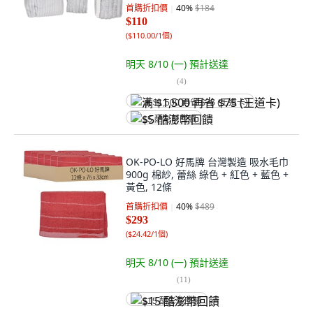
首購折扣價
40
%
$184
$110
(
$110.00/1個
)
明天 8/10 (一)
預計送達
(
4
)
满 $1,500 再省 $75 (王道卡)
$5 酷澎幣回饋
OK-PO-LO 好馬牌 台灣製造 吸水毛巾
900g 棉紗, 蕾絲 綠色 + 紅色 + 藍色 +
黃色, 12條
首購折扣價
40
%
$489
$293
(
$24.42/1個
)
明天 8/10 (一)
預計送達
(
11
)
$15 酷澎幣回饋