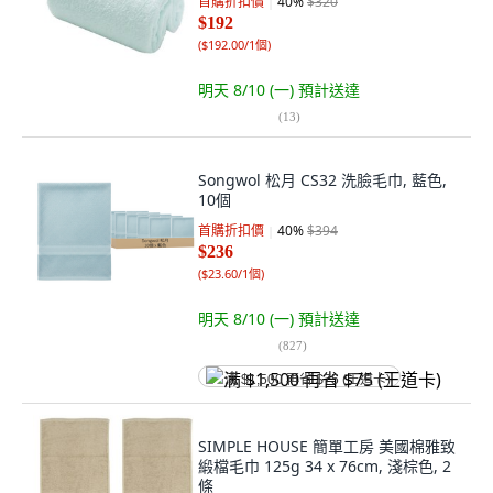
首購折扣價
40
%
$320
$192
(
$192.00/1個
)
明天 8/10 (一)
預計送達
(
13
)
Songwol 松月 CS32 洗臉毛巾, 藍色,
10個
首購折扣價
40
%
$394
$236
(
$23.60/1個
)
明天 8/10 (一)
預計送達
(
827
)
满 $1,500 再省 $75 (王道卡)
SIMPLE HOUSE 簡單工房 美國棉雅致
緞檔毛巾 125g 34 x 76cm, 淺棕色, 2
條