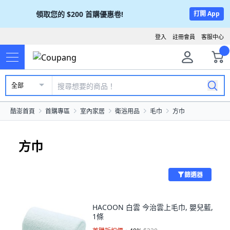
領取您的
$200
首購優惠卷!
打開 App
登入
註冊會員
客服中心
全部
酷澎首頁
首購專區
室內家居
衛浴用品
毛巾
方巾
方巾
篩選器
HACOON 白雲 今治雲上毛巾, 嬰兒藍,
1條