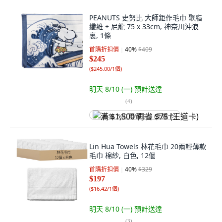
PEANUTS 史努比 大師鉅作毛巾 聚脂
纖維 + 尼龍 75 x 33cm, 神奈川沖浪
裏, 1條
首購折扣價
40
%
$409
$245
(
$245.00/1個
)
明天 8/10 (一)
預計送達
(
4
)
满 $1,500 再省 $75 (王道卡)
Lin Hua Towels 林花毛巾 20兩輕薄款
毛巾 棉紗, 白色, 12個
首購折扣價
40
%
$329
$197
(
$16.42/1個
)
明天 8/10 (一)
預計送達
(
3
)