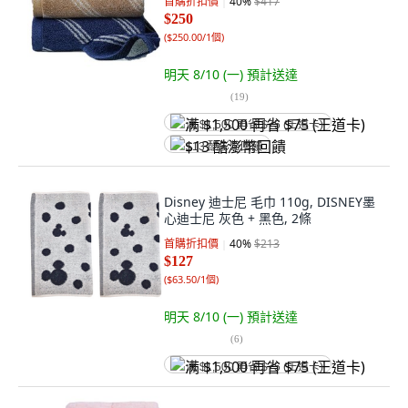
首購折扣價
40
%
$417
$250
(
$250.00/1個
)
明天 8/10 (一)
預計送達
(
19
)
满 $1,500 再省 $75 (王道卡)
$13 酷澎幣回饋
Disney 迪士尼 毛巾 110g, DISNEY墨
心迪士尼 灰色 + 黑色, 2條
首購折扣價
40
%
$213
$127
(
$63.50/1個
)
明天 8/10 (一)
預計送達
(
6
)
满 $1,500 再省 $75 (王道卡)