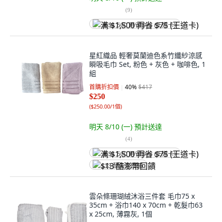
(
9
)
满 $1,500 再省 $75 (王道卡)
星紅織品 輕奢莫蘭迪色系竹纖紗涼感
瞬吸毛巾 Set, 粉色 + 灰色 + 咖啡色, 1
組
首購折扣價
40
%
$417
$250
(
$250.00/1個
)
明天 8/10 (一)
預計送達
(
4
)
满 $1,500 再省 $75 (王道卡)
$13 酷澎幣回饋
雲朵條珊瑚絨沐浴三件套 毛巾75 x
35cm + 浴巾140 x 70cm + 乾髮巾63
x 25cm, 薄霧灰, 1個