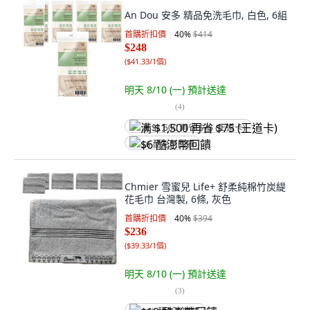
An Dou 安多 精品免洗毛巾, 白色, 6組
首購折扣價
40
%
$414
$248
(
$41.33/1個
)
明天 8/10 (一)
預計送達
(
4
)
满 $1,500 再省 $75 (王道卡)
$6 酷澎幣回饋
Chmier 雪蜜兒 Life+ 舒柔純棉竹炭緹
花毛巾 台灣製, 6條, 灰色
首購折扣價
40
%
$394
$236
(
$39.33/1個
)
明天 8/10 (一)
預計送達
(
3
)