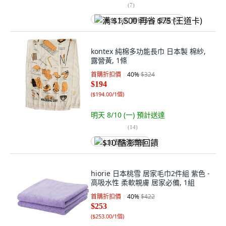
(
7
)
满 $1,500 再省 $75 (王道卡)
kontex 純棉多功能長巾 日本製 棉紗,
露營黃, 1條
首購折扣價
40
%
$324
$194
(
$194.00/1個
)
明天 8/10 (一)
預計送達
(
14
)
$10 酷澎幣回饋
hiorie 日本桃雪 居家毛巾2件組 紫色 -
高吸水性 柔軟親膚 居家必備, 1組
首購折扣價
40
%
$422
$253
(
$253.00/1個
)