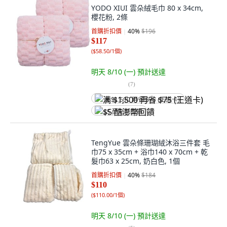
YODO XIUI 雲朵絨毛巾 80 x 34cm,
櫻花粉, 2條
首購折扣價
40
%
$196
$117
(
$58.50/1個
)
明天 8/10 (一)
預計送達
(
7
)
满 $1,500 再省 $75 (王道卡)
$5 酷澎幣回饋
TengYue 雲朵條珊瑚絨沐浴三件套 毛
巾75 x 35cm + 浴巾140 x 70cm + 乾
髮巾63 x 25cm, 奶白色, 1個
首購折扣價
40
%
$184
$110
(
$110.00/1個
)
明天 8/10 (一)
預計送達