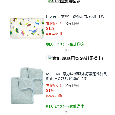
$10 酷澎幣回饋
hiorie 日本桃雪 紗布浴巾, 恐龍, 1條
首購折扣價
40
%
$266
$159
(
$159.00/1個
)
明天 8/10 (一)
預計送達
(
9
)
满 $1,500 再省 $75 (王道卡)
MORINO 摩力諾 超吸水舒柔蓬鬆加長
毛巾 MO783, 煙燻藍, 2條
首購折扣價
40
%
$294
$176
(
$88.00/1個
)
明天 8/10 (一)
預計送達
(
7
)