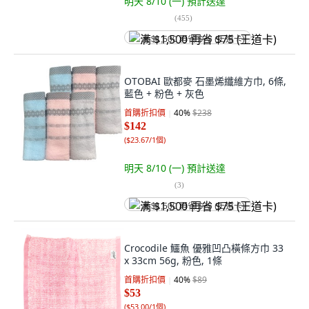
明天 8/10 (一)
預計送達
(
455
)
满 $1,500 再省 $75 (王道卡)
OTOBAI 歐都麥 石墨烯纖維方巾, 6條,
藍色 + 粉色 + 灰色
首購折扣價
40
%
$238
$142
(
$23.67/1個
)
明天 8/10 (一)
預計送達
(
3
)
满 $1,500 再省 $75 (王道卡)
Crocodile 鱷魚 優雅凹凸橫條方巾 33
x 33cm 56g, 粉色, 1條
首購折扣價
40
%
$89
$53
(
$53.00/1個
)