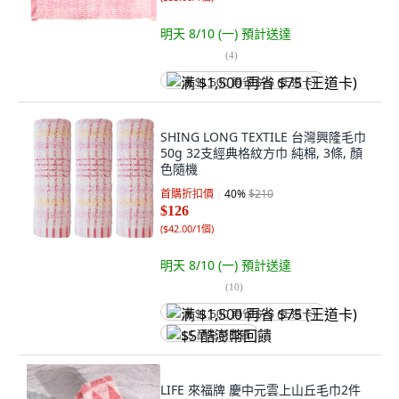
明天 8/10 (一)
預計送達
(
4
)
满 $1,500 再省 $75 (王道卡)
SHING LONG TEXTILE 台灣興隆毛巾
50g 32支經典格紋方巾 純棉, 3條, 顏
色隨機
首購折扣價
40
%
$210
$126
(
$42.00/1個
)
明天 8/10 (一)
預計送達
(
10
)
满 $1,500 再省 $75 (王道卡)
$5 酷澎幣回饋
LIFE 來福牌 慶中元雲上山丘毛巾2件