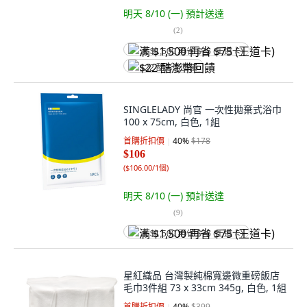
明天 8/10 (一)
預計送達
(
2
)
满 $1,500 再省 $75 (王道卡)
$22 酷澎幣回饋
SINGLELADY 尚官 一次性拋棄式浴巾
100 x 75cm, 白色, 1組
首購折扣價
40
%
$178
$106
(
$106.00/1個
)
明天 8/10 (一)
預計送達
(
9
)
满 $1,500 再省 $75 (王道卡)
星紅織品 台灣製純棉寬邊微重磅飯店
毛巾3件組 73 x 33cm 345g, 白色, 1組
首購折扣價
40
%
$399