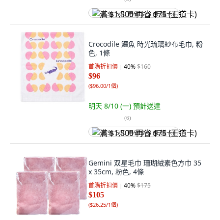
满 $1,500 再省 $75 (王道卡)
Crocodile 鱷魚 時光琉璃紗布毛巾, 粉
色, 1條
首購折扣價
40
%
$160
$96
(
$96.00/1個
)
明天 8/10 (一)
預計送達
(
6
)
满 $1,500 再省 $75 (王道卡)
Gemini 双星毛巾 珊瑚絨素色方巾 35
x 35cm, 粉色, 4條
首購折扣價
40
%
$175
$105
(
$26.25/1個
)