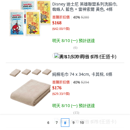
Disney 迪士尼 英雄聯盟系列洗臉巾,
蜘蛛人 藍色 + 雷神索爾 黃色, 4條
首購折扣價
40
%
$280
$168
(
$42.00/1個
)
明天 8/10 (一)
預計送達
(
6
)
满 $1,500 再省 $75 (王道卡)
純棉毛巾 74 x 34cm, 卡其棕, 6條
首購折扣價
40
%
$294
$176
(
$29.33/1個
)
明天 8/10 (一)
預計送達
(
15
)
满 $1,500 再省 $75 (王道卡)
6
7
9
10
8