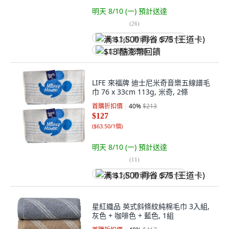
明天 8/10 (一)
預計送達
(
26
)
满 $1,500 再省 $75 (王道卡)
$13 酷澎幣回饋
LIFE 來福牌 迪士尼米奇音樂五線譜毛
巾 76 x 33cm 113g, 米奇, 2條
首購折扣價
40
%
$213
$127
(
$63.50/1個
)
明天 8/10 (一)
預計送達
(
11
)
满 $1,500 再省 $75 (王道卡)
星紅織品 英式斜條紋純棉毛巾 3入組,
灰色 + 咖啡色 + 藍色, 1組