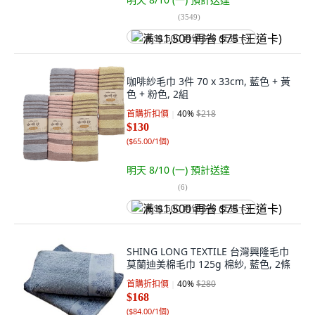
(
3549
)
满 $1,500 再省 $75 (王道卡)
咖啡紗毛巾 3件 70 x 33cm, 藍色 + 黃
色 + 粉色, 2組
首購折扣價
40
%
$218
$130
(
$65.00/1個
)
明天 8/10 (一)
預計送達
(
6
)
满 $1,500 再省 $75 (王道卡)
SHING LONG TEXTILE 台灣興隆毛巾
莫蘭迪美棉毛巾 125g 棉紗, 藍色, 2條
首購折扣價
40
%
$280
$168
(
$84.00/1個
)