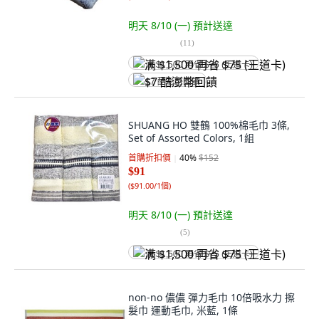
明天 8/10 (一)
預計送達
(
11
)
满 $1,500 再省 $75 (王道卡)
$7 酷澎幣回饋
SHUANG HO 雙鶴 100%棉毛巾 3條,
Set of Assorted Colors, 1組
首購折扣價
40
%
$152
$91
(
$91.00/1個
)
明天 8/10 (一)
預計送達
(
5
)
满 $1,500 再省 $75 (王道卡)
non-no 儂儂 彈力毛巾 10倍吸水力 擦
髮巾 運動毛巾, 米藍, 1條