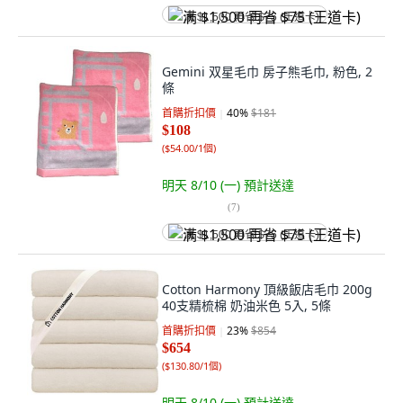
满 $1,500 再省 $75 (王道卡)
Gemini 双星毛巾 房子熊毛巾, 粉色, 2
條
首購折扣價
40
%
$181
$108
(
$54.00/1個
)
明天 8/10 (一)
預計送達
(
7
)
满 $1,500 再省 $75 (王道卡)
Cotton Harmony 頂級飯店毛巾 200g
40支精梳棉 奶油米色 5入, 5條
首購折扣價
23
%
$854
$654
(
$130.80/1個
)
明天 8/10 (一)
預計送達