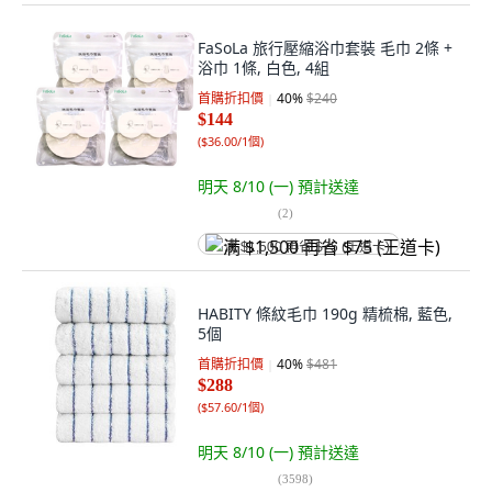
FaSoLa 旅行壓縮浴巾套裝 毛巾 2條 +
浴巾 1條, 白色, 4組
首購折扣價
40
%
$240
$144
(
$36.00/1個
)
明天 8/10 (一)
預計送達
(
2
)
满 $1,500 再省 $75 (王道卡)
HABITY 條紋毛巾 190g 精梳棉, 藍色,
5個
首購折扣價
40
%
$481
$288
(
$57.60/1個
)
明天 8/10 (一)
預計送達
(
3598
)