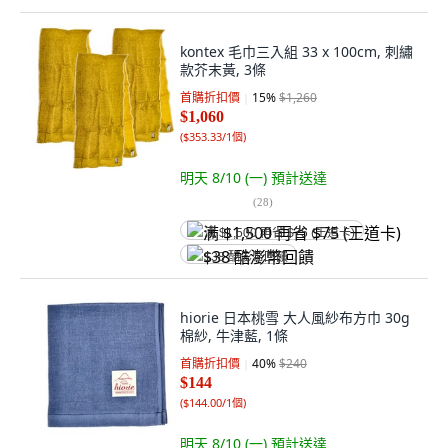
kontex 毛巾三入組 33 x 100cm, 刺繡
款芥末黃, 3條
首購折扣價
15
%
$1,260
$1,060
(
$353.33/1個
)
明天 8/10 (一)
預計送達
(
28
)
满 $1,500 再省 $75 (王道卡)
$38 酷澎幣回饋
hiorie 日本桃雪 大人風紗布方巾 30g
棉紗, 牛津藍, 1條
首購折扣價
40
%
$240
$144
(
$144.00/1個
)
明天 8/10 (一)
預計送達