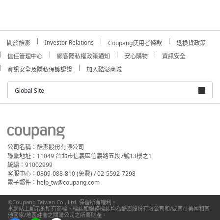
Investor Relations
關於酷澎
Coupang使用者條款
退換貨政策
信任管理中心
顧客隱私權政策通知
安心購物
資訊安全
資訊安全及隱私保護認證
加入酷澎商城
Global Site
公司名稱：酷澎股份有限公司
聯繫地址：11049 台北市信義區信義路五段7號13樓之1
統編：91002999
客服中心：0809-088-810 (免費) / 02-5592-7298
電子郵件：help_tw@coupang.com
©Coupang Taiwan Co., Ltd. 保留所有權利。
本網站上顯示的所有商標、標誌和服務標誌均為酷澎股份有限公司和/或其在美國和其
他國家/地區註冊之關聯公司之所屬財產。