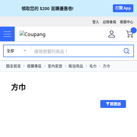
領取您的
$200
首購優惠卷!
打開 App
登入
註冊會員
客服中心
全部
酷澎首頁
首購專區
室內家居
衛浴用品
毛巾
方巾
方巾
篩選器