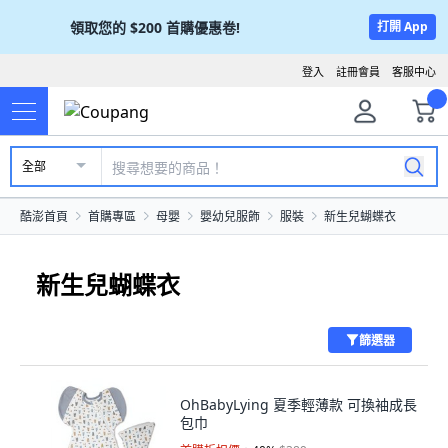
領取您的
$200
首購優惠卷!
打開 App
登入
註冊會員
客服中心
全部
酷澎首頁
首購專區
母嬰
嬰幼兒服飾
服裝
新生兒蝴蝶衣
新生兒蝴蝶衣
篩選器
OhBabyLying 夏季輕薄款 可換袖成長
包巾