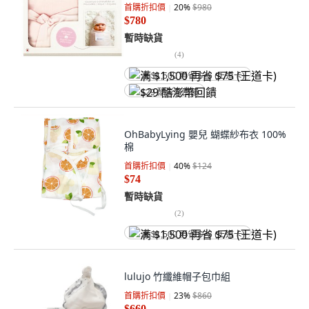
首購折扣價
20
%
$980
$780
暫時缺貨
(
4
)
满 $1,500 再省 $75 (王道卡)
$29 酷澎幣回饋
OhBabyLying 嬰兒 蝴蝶紗布衣 100%
棉
首購折扣價
40
%
$124
$74
暫時缺貨
(
2
)
满 $1,500 再省 $75 (王道卡)
lulujo 竹纖維帽子包巾組
首購折扣價
23
%
$860
$660