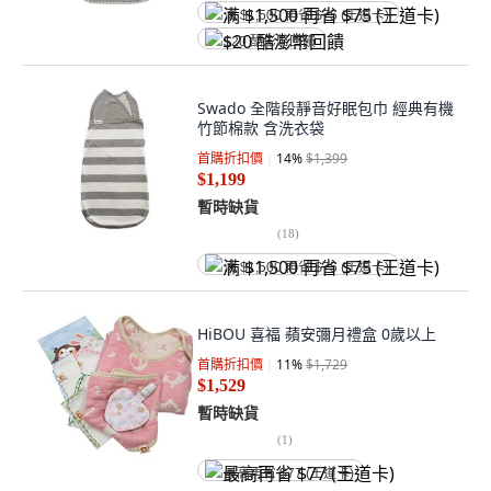
满 $1,500 再省 $75 (王道卡)
$20 酷澎幣回饋
Swado 全階段靜音好眠包巾 經典有機
竹節棉款 含洗衣袋
首購折扣價
14
%
$1,399
$1,199
暫時缺貨
(
18
)
满 $1,500 再省 $75 (王道卡)
HiBOU 喜福 蘋安彌月禮盒 0歲以上
首購折扣價
11
%
$1,729
$1,529
暫時缺貨
(
1
)
最高再省 $77 (王道卡)