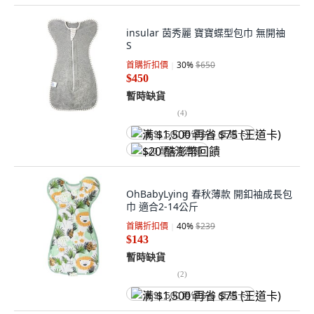
insular 茵秀麗 寶寶蝶型包巾 無開䄂
S
首購折扣價
30
%
$650
$450
暫時缺貨
(
4
)
满 $1,500 再省 $75 (王道卡)
$20 酷澎幣回饋
OhBabyLying 春秋薄款 開釦袖成長包
巾 適合2-14公斤
首購折扣價
40
%
$239
$143
暫時缺貨
(
2
)
满 $1,500 再省 $75 (王道卡)