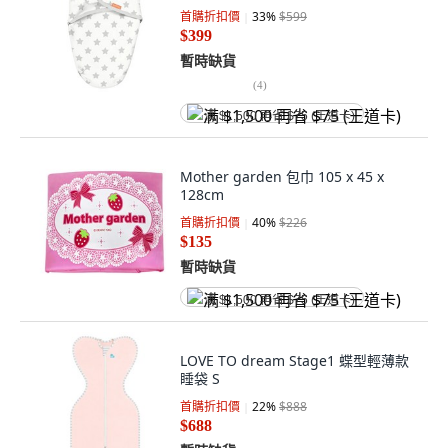
首購折扣價
33
%
$599
$399
暫時缺貨
(
4
)
满 $1,500 再省 $75 (王道卡)
Mother garden 包巾 105 x 45 x
128cm
首購折扣價
40
%
$226
$135
暫時缺貨
满 $1,500 再省 $75 (王道卡)
LOVE TO dream Stage1 蝶型輕薄款
睡袋 S
首購折扣價
22
%
$888
$688