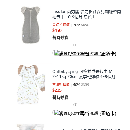
insular 茵秀麗 彈力棉質嬰兒蝴蝶型開
袖包巾 - 0-9個月 灰色 L
首購折扣價
30
%
$650
$450
暫時缺貨
(
4
)
满 $1,500 再省 $75 (王道卡)
OhBabyLying 可換袖成長包巾 M
7~11kg 70cm 夏季輕薄款 6~9個月
首購折扣價
40
%
$359
$215
暫時缺貨
(
2
)
满 $1,500 再省 $75 (王道卡)