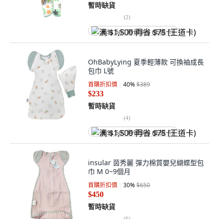
暫時缺貨
(
2
)
满 $1,500 再省 $75 (王道卡)
OhBabyLying 夏季輕薄款 可換袖成長
包巾 L號
首購折扣價
40
%
$389
$233
暫時缺貨
(
4
)
满 $1,500 再省 $75 (王道卡)
insular 茵秀麗 彈力棉質嬰兒蝴蝶型包
巾 M 0~9個月
首購折扣價
30
%
$650
$450
暫時缺貨
(
6
)