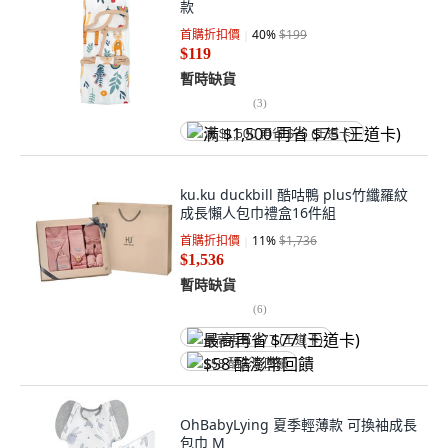
款
首購折扣價
40
%
$199
$119
暫時缺貨
(
3
)
满 $1,500 再省 $75 (王道卡)
ku.ku duckbill 酷咕鴨 plus竹纖羅紋
成長懶人包巾禮盒16件組
首購折扣價
11
%
$1,736
$1,536
暫時缺貨
(
6
)
最高再省 $77 (王道卡)
$58 酷澎幣回饋
OhBabyLying 夏季輕薄款 可換袖成長
包巾 M