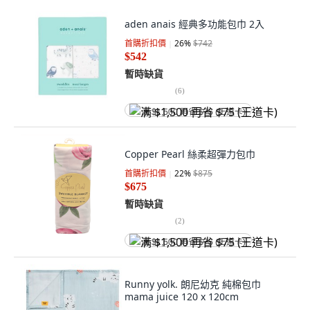
aden anais 經典多功能包巾 2入
首購折扣價
26
%
$742
$542
暫時缺貨
(
6
)
满 $1,500 再省 $75 (王道卡)
Copper Pearl 絲柔超彈力包巾
首購折扣價
22
%
$875
$675
暫時缺貨
(
2
)
满 $1,500 再省 $75 (王道卡)
Runny yolk. 朗尼幼克 純棉包巾
mama juice 120 x 120cm