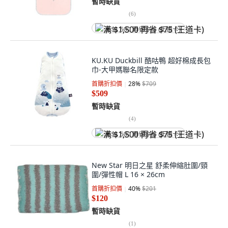
暫時缺貨
(
6
)
满 $1,500 再省 $75 (王道卡)
KU.KU Duckbill 酷咕鴨 超好棉成長包
巾-大甲媽聯名限定款
首購折扣價
28
%
$709
$509
暫時缺貨
(
4
)
满 $1,500 再省 $75 (王道卡)
New Star 明日之星 舒柔伸縮肚圍/頸
圍/彈性帽 L 16 × 26cm
首購折扣價
40
%
$201
$120
暫時缺貨
(
1
)