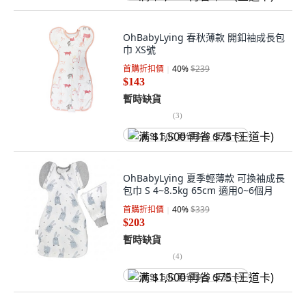
OhBabyLying 春秋薄款 開釦袖成長包
巾 XS號
首購折扣價
40
%
$239
$143
暫時缺貨
(
3
)
满 $1,500 再省 $75 (王道卡)
OhBabyLying 夏季輕薄款 可換袖成長
包巾 S 4~8.5kg 65cm 適用0~6個月
首購折扣價
40
%
$339
$203
暫時缺貨
(
4
)
满 $1,500 再省 $75 (王道卡)