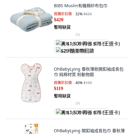
BIBS Muslin有機棉紗布包巾
首購折扣價
32
%
$620
$420
暫時缺貨
(
1
)
满 $1,500 再省 $75 (王道卡)
$29 酷澎幣回饋
OhBabyLying 春秋薄款開釦袖成長包
巾 純棉材質 粉動物園
首購折扣價
40
%
$199
$119
暫時缺貨
(
3
)
满 $1,500 再省 $75 (王道卡)
OhBabyLying 開釦袖成長包巾 春秋薄