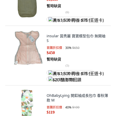
暫時缺貨
(
6
)
满 $1,500 再省 $75 (王道卡)
insular 茵秀麗 寶寶蝶型包巾 無開䄂
S
首購折扣價
30
%
$650
$450
暫時缺貨
(
5
)
满 $1,500 再省 $75 (王道卡)
$20 酷澎幣回饋
OhBabyLying 開釦袖成長包巾 春秋薄
款 M
首購折扣價
40
%
$199
$119