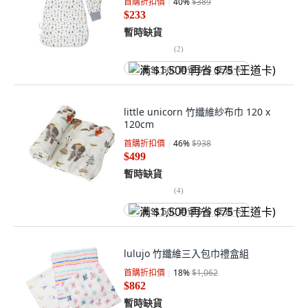
首購折扣價
40
%
$389
$233
暫時缺貨
(
2
)
满 $1,500 再省 $75 (王道卡)
little unicorn 竹纖維紗布巾 120 x
120cm
首購折扣價
46
%
$938
$499
暫時缺貨
(
4
)
满 $1,500 再省 $75 (王道卡)
lulujo 竹纖維三入包巾禮盒組
首購折扣價
18
%
$1,062
$862
暫時缺貨