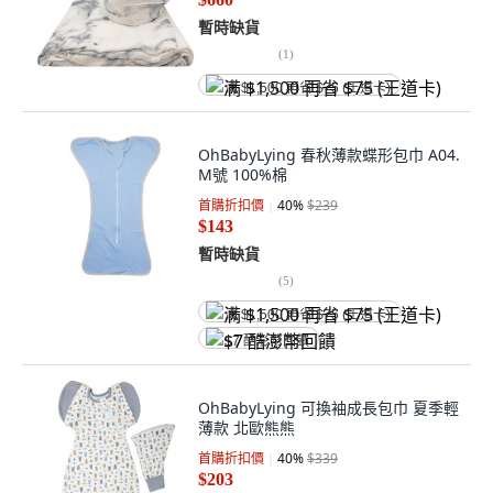
暫時缺貨
(
1
)
满 $1,500 再省 $75 (王道卡)
OhBabyLying 春秋薄款蝶形包巾 A04.
M號 100%棉
首購折扣價
40
%
$239
$143
暫時缺貨
(
5
)
满 $1,500 再省 $75 (王道卡)
$7 酷澎幣回饋
OhBabyLying 可換袖成長包巾 夏季輕
薄款 北歐熊熊
首購折扣價
40
%
$339
$203