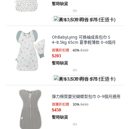
暫時缺貨
(
6
)
满 $1,500 再省 $75 (王道卡)
OhBabyLying 可換袖成長包巾 S
4~8.5kg 65cm 夏季輕薄款 0~6個月
首購折扣價
40
%
$339
$203
暫時缺貨
(
6
)
满 $1,500 再省 $75 (王道卡)
彈力棉質嬰兒蝴蝶型包巾 0~9個月適用
首購折扣價
30
%
$650
$450
暫時缺貨
(
6
)