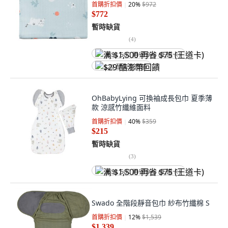
首購折扣價
20
%
$972
$772
暫時缺貨
(
4
)
满 $1,500 再省 $75 (王道卡)
$29 酷澎幣回饋
OhBabyLying 可換袖成長包巾 夏季薄
款 涼感竹纖維面料
首購折扣價
40
%
$359
$215
暫時缺貨
(
3
)
满 $1,500 再省 $75 (王道卡)
Swado 全階段靜音包巾 紗布竹纖棉 S
首購折扣價
12
%
$1,539
$1,339