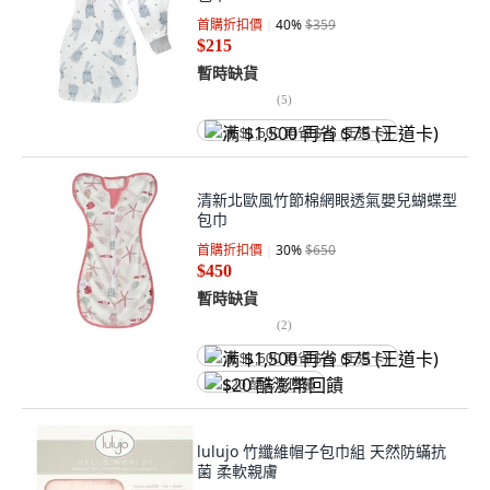
首購折扣價
40
%
$359
$215
暫時缺貨
(
5
)
满 $1,500 再省 $75 (王道卡)
清新北歐風竹節棉網眼透氣嬰兒蝴蝶型
包巾
首購折扣價
30
%
$650
$450
暫時缺貨
(
2
)
满 $1,500 再省 $75 (王道卡)
$20 酷澎幣回饋
lulujo 竹纖維帽子包巾組 天然防蟎抗
菌 柔軟親膚