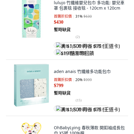
lulujo 竹纖維嬰兒包巾 多功能: 嬰兒車
罩 包裹毯 接收毯 - 120cm x 120cm
首購折扣價
31
%
$630
$430
暫時缺貨
(
2
)
满 $1,500 再省 $75 (王道卡)
$19 酷澎幣回饋
aden anais 竹纖維多功能包巾
首購折扣價
20
%
$999
$799
暫時缺貨
(
15
)
满 $1,500 再省 $75 (王道卡)
OhBabyLying 春秋薄款 開釦袖成長包
巾 XS號 100%棉