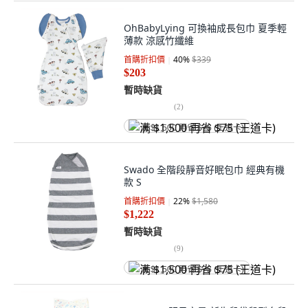
OhBabyLying 可換袖成長包巾 夏季輕
薄款 涼感竹纖維
首購折扣價
40
%
$339
$203
暫時缺貨
(
2
)
满 $1,500 再省 $75 (王道卡)
Swado 全階段靜音好眠包巾 經典有機
款 S
首購折扣價
22
%
$1,580
$1,222
暫時缺貨
(
9
)
满 $1,500 再省 $75 (王道卡)