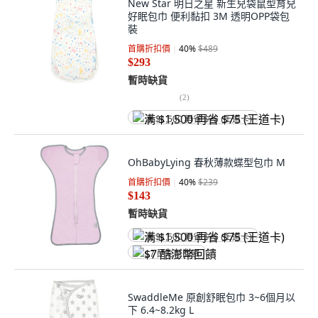
New Star 明日之星 新生兒袋鼠型育兒
好眠包巾 便利黏扣 3M 透明OPP袋包
裝
首購折扣價
40
%
$489
$293
暫時缺貨
(
2
)
满 $1,500 再省 $75 (王道卡)
OhBabyLying 春秋薄款蝶型包巾 M
首購折扣價
40
%
$239
$143
暫時缺貨
满 $1,500 再省 $75 (王道卡)
$7 酷澎幣回饋
SwaddleMe 原創舒眠包巾 3~6個月以
下 6.4~8.2kg L