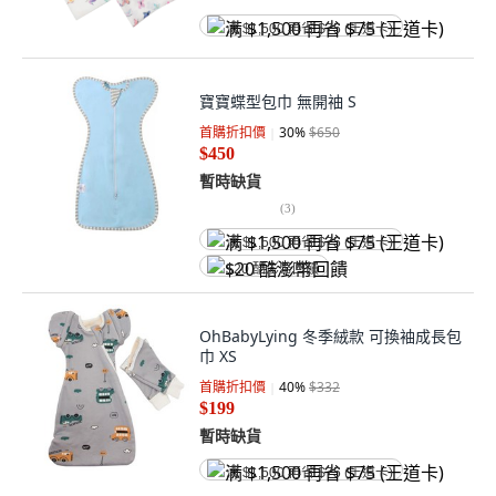
满 $1,500 再省 $75 (王道卡)
寶寶蝶型包巾 無開䄂 S
首購折扣價
30
%
$650
$450
暫時缺貨
(
3
)
满 $1,500 再省 $75 (王道卡)
$20 酷澎幣回饋
OhBabyLying 冬季絨款 可換袖成長包
巾 XS
首購折扣價
40
%
$332
$199
暫時缺貨
满 $1,500 再省 $75 (王道卡)