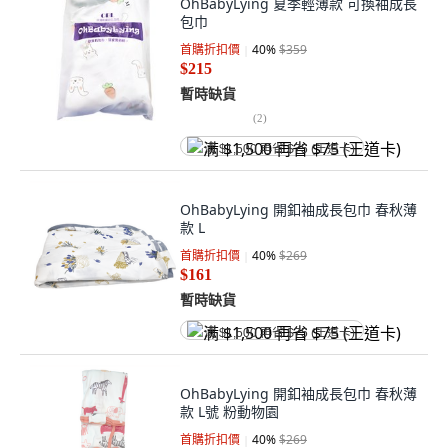
OhBabyLying 夏季輕薄款 可換袖成長
包巾
首購折扣價
40
%
$359
$215
暫時缺貨
(
2
)
满 $1,500 再省 $75 (王道卡)
OhBabyLying 開釦袖成長包巾 春秋薄
款 L
首購折扣價
40
%
$269
$161
暫時缺貨
满 $1,500 再省 $75 (王道卡)
OhBabyLying 開釦袖成長包巾 春秋薄
款 L號 粉動物園
首購折扣價
40
%
$269