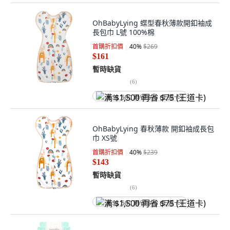
OhBabyLying 蝶型春秋薄款開釦袖成
長包巾 L號 100%棉
首購折扣價
40
%
$269
$161
暫時缺貨
(
6
)
满 $1,500 再省 $75 (王道卡)
OhBabyLying 春秋薄款 開釦袖成長包
巾 XS號
首購折扣價
40
%
$239
$143
暫時缺貨
(
6
)
满 $1,500 再省 $75 (王道卡)