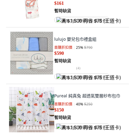
$161
暫時缺貨
满 $1,500 再省 $75 (王道卡)
lulujo 嬰兒包巾禮盒組
首購折扣價
25
%
$790
$590
暫時缺貨
(
4
)
满 $1,500 再省 $75 (王道卡)
Pureal 純真兔 超透氣雙層紗布包巾
首購折扣價
40
%
$250
$150
暫時缺貨
满 $1,500 再省 $75 (王道卡)