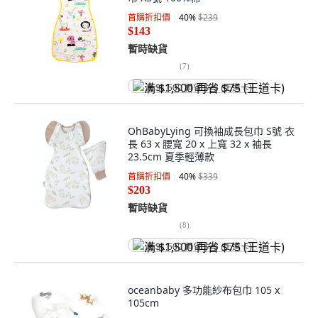
首購折扣價
40
%
$239
$143
暫時缺貨
(
7
)
满 $1,500 再省 $75 (王道卡)
OhBabyLying 可換袖成長包巾 S號 衣
長 63 x 腰寬 20 x 上寬 32 x 袖長
23.5cm 夏季輕薄款
首購折扣價
40
%
$339
$203
暫時缺貨
(
8
)
满 $1,500 再省 $75 (王道卡)
oceanbaby 多功能紗布包巾 105 x
105cm