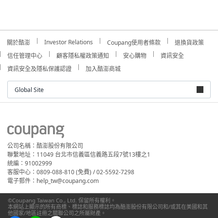
Investor Relations
關於酷澎
Coupang使用者條款
退換貨政策
信任管理中心
顧客隱私權政策通知
安心購物
資訊安全
資訊安全及隱私保護認證
加入酷澎商城
Global Site
公司名稱：酷澎股份有限公司
聯繫地址：11049 台北市信義區信義路五段7號13樓之1
統編：91002999
客服中心：0809-088-810 (免費) / 02-5592-7298
電子郵件：help_tw@coupang.com
©Coupang Taiwan Co., Ltd. 保留所有權利。
本網站上顯示的所有商標、標誌和服務標誌均為酷澎股份有限公司和/或其在美國和其
他國家/地區註冊之關聯公司之所屬財產。