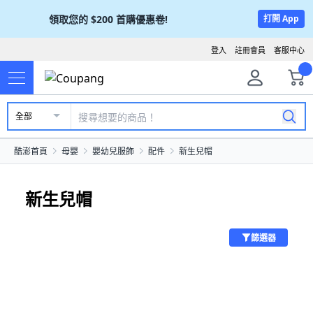
領取您的
$200
首購優惠卷!
打開 App
登入
註冊會員
客服中心
全部
酷澎首頁
母嬰
嬰幼兒服飾
配件
新生兒帽
新生兒帽
篩選器