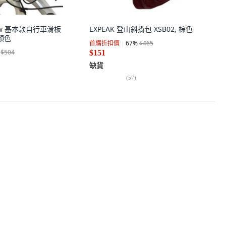
raw 基本款自行車滑板
EXPEAK 登山斜揹包 XSB02, 棕色
顏色
首購折扣價
67
%
$465
$504
$151
缺貨
(
57
)