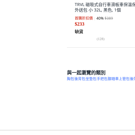
TRVL 磁吸式自行車滑板車保溫
外送包 小 32L, 黑色, 1個
首購折扣價
40
%
$389
$233
缺貨
(
128
)
與一起瀏覽的類別
胸包
後背包
坐墊包
手把包
腳踏車上管包
後