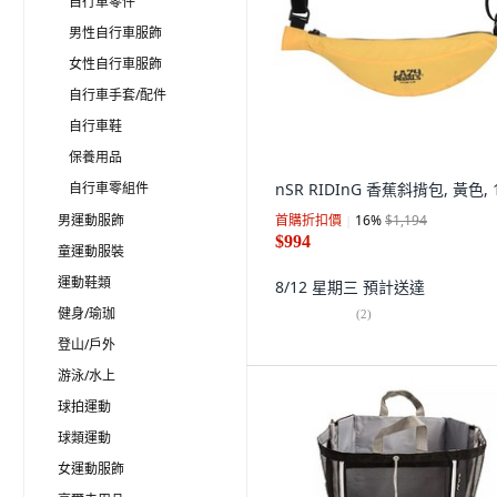
自行車零件
男性自行車服飾
女性自行車服飾
自行車手套/配件
自行車鞋
保養用品
自行車零組件
nSR RIDInG 香蕉斜揹包, 黃色, 
男運動服飾
首購折扣價
16
%
$1,194
$994
童運動服裝
運動鞋類
8/12 星期三
預計送達
健身/瑜珈
(
2
)
登山/戶外
游泳/水上
球拍運動
球類運動
女運動服飾