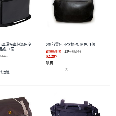
自行車滑板車保溫保冷
S型前置包 不含框架, 黑色, 1個
 黑色, 1個
首購折扣價
23
%
$3,018
$648
$2,297
缺貨
(
1
)
計送達