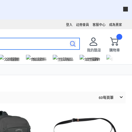
登入
註冊會員
客服中心
成為賣家
我的酷澎
購物車
文具圖書
食品飲料
生活用品
女性服飾
運動戶外
60
每頁筆