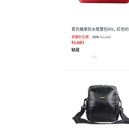
君氏機車防水尾雙包60L, 紅色的
首購折扣價
36
%
$2,646
$1,683
缺貨
(
1
)