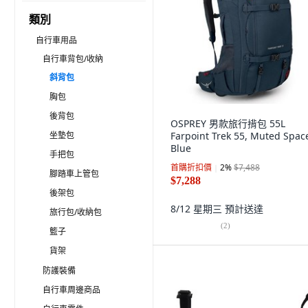
類別
自行車用品
自行車背包/收納
斜背包
胸包
後背包
OSPREY 男款旅行揹包 55L
坐墊包
Farpoint Trek 55, Muted Spac
Blue
手把包
首購折扣價
2
%
$7,488
腳踏車上管包
$7,288
後架包
8/12 星期三
預計送達
旅行包/收納包
(
2
)
籃子
貨架
防護裝備
自行車周邊商品