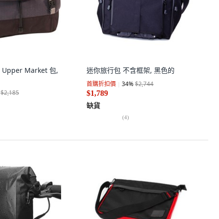
 Upper Market 包,
迷你旅行包 不含框架, 黑色的
首購折扣價
34
%
$2,744
$2,185
$1,789
缺貨
(
4
)