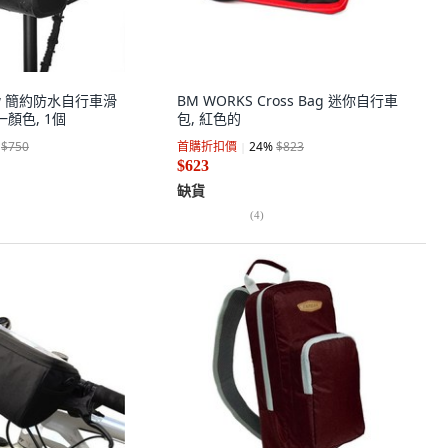
aw 簡約防水自行車滑
BM WORKS Cross Bag 迷你自行車
一顏色, 1個
包, 紅色的
$750
首購折扣價
24
%
$823
$623
缺貨
(
4
)