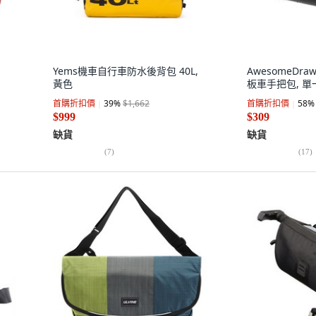
Yems機車自行車防水後背包 40L,
AwesomeDr
黃色
板車手把包, 單
首購折扣價
39
%
$1,662
首購折扣價
58
%
$999
$309
缺貨
缺貨
(
7
)
(
17
)