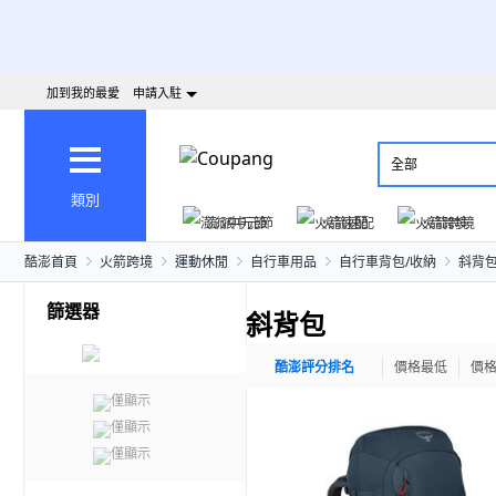
加到我的最愛
申請入駐
全部
類別
澎派中元節
火箭速配
火箭跨境
酷澎首頁
火箭跨境
運動休閒
自行車用品
自行車背包/收納
斜背
篩選器
斜背包
酷澎評分排名
價格最低
價
僅顯示
僅顯示
僅顯示