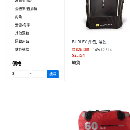
高爾夫用品
滑板車/直排輪
釣魚
滑雪/冬季
其他運動
運動用品
BURLEY 背包, 混色
健身補給
首購折扣價
14
%
$2,514
$2,154
缺貨
價格
$
~
搜尋