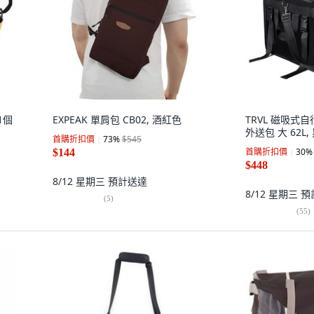
1個
EXPEAK 單肩包 CB02, 酒紅色
TRVL 磁吸式
外送包 大 62L,
首購折扣價
73
%
$545
首購折扣價
30
%
$144
$448
8/12 星期三
預計送達
8/12 星期三
預
(
5
)
(
55
)