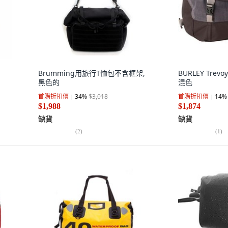
Brumming用旅行T恤包不含框架,
BURLEY Trevoy
黑色的
混色
首購折扣價
34
%
$3,018
首購折扣價
14
%
$1,988
$1,874
缺貨
缺貨
(
2
)
(
1
)