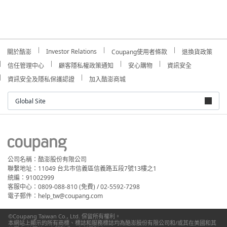
Investor Relations
關於酷澎
Coupang使用者條款
退換貨政策
信任管理中心
顧客隱私權政策通知
安心購物
資訊安全
資訊安全及隱私保護認證
加入酷澎商城
Global Site
公司名稱：酷澎股份有限公司
聯繫地址：11049 台北市信義區信義路五段7號13樓之1
統編：91002999
客服中心：0809-088-810 (免費) / 02-5592-7298
電子郵件：help_tw@coupang.com
©Coupang Taiwan Co., Ltd. 保留所有權利。
本網站上顯示的所有商標、標誌和服務標誌均為酷澎股份有限公司和/或其在美國和其