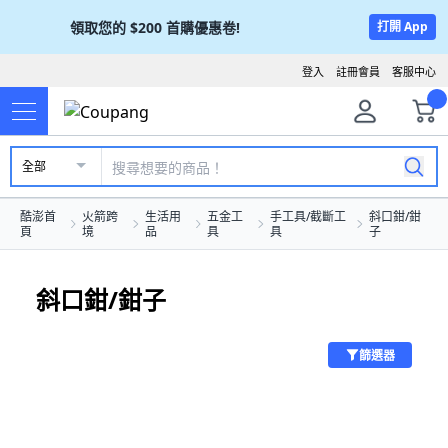
領取您的
$200
首購優惠卷!
打開 App
登入
註冊會員
客服中心
全部
酷澎首
火箭跨
生活用
五金工
手工具/截斷工
斜口鉗/鉗
頁
境
品
具
具
子
斜口鉗/鉗子
篩選器