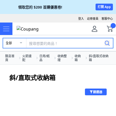
領取您的
$200
首購優惠卷!
打開 App
登入
註冊會員
客服中心
全部
酷澎首
火箭速
日用/紙
收納整
收納
斜/直取式收納
頁
配
品
理
箱
箱
斜/直取式收納箱
篩選器