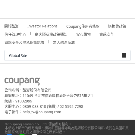
Investor Relations
關於酷澎
Coupang使用者條款
退換貨政策
信任管理中心
顧客隱私權政策通知
安心購物
資訊安全
資訊安全及隱私保護認證
加入酷澎商城
Global Site
公司名稱：酷澎股份有限公司
聯繫地址：11049 台北市信義區信義路五段7號13樓之1
統編：91002999
客服中心：0809-088-810 (免費) / 02-5592-7298
電子郵件：help_tw@coupang.com
©Coupang Taiwan Co., Ltd. 保留所有權利。
本網站上顯示的所有商標、標誌和服務標誌均為酷澎股份有限公司和/或其在美國和其
他國家/地區註冊之關聯公司之所屬財產。