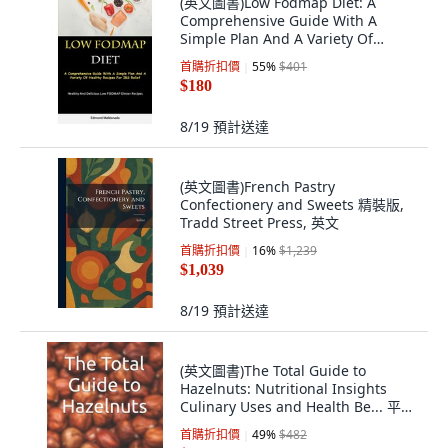
(英文圖書)Low Fodmap Diet: A
Comprehensive Guide With A
Simple Plan And A Variety Of
Healt... 平裝版, Allen Jervey, 英文
首購折扣價
55
%
$401
$180
8/19
預計送達
(英文圖書)French Pastry
Confectionery and Sweets 精裝版,
Tradd Street Press, 英文
首購折扣價
16
%
$1,239
$1,039
8/19
預計送達
(英文圖書)The Total Guide to
Hazelnuts: Nutritional Insights
Culinary Uses and Health Be... 平裝
版, Independently Published, 英文
首購折扣價
49
%
$482