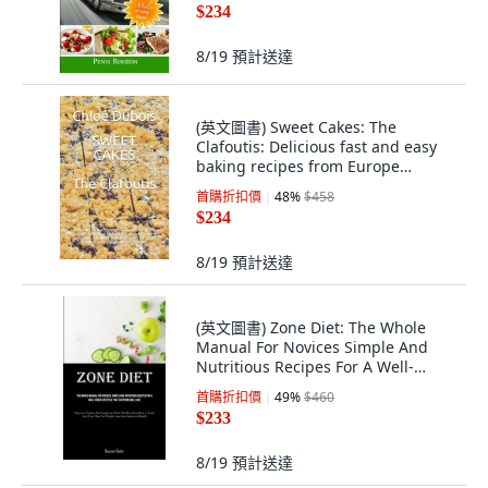
$234
8/19
預計送達
(英文圖書) Sweet Cakes: The
Clafoutis: Delicious fast and easy
baking recipes from Europe
according to ... 平裝版,
首購折扣價
48
%
$458
Independently Published, 英文
$234
8/19
預計送達
(英文圖書) Zone Diet: The Whole
Manual For Novices Simple And
Nutritious Recipes For A Well-
Edged Lifes... 平裝版, Micheal
首購折扣價
49
%
$460
Kannedy, 英文
$233
8/19
預計送達