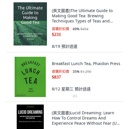
(英文圖書)The Ultimate Guide to
Making Good Tea: Brewing
Techniques Types of Teas and
Hea... 平裝版, Independently
首購折扣價
49
%
$454
Published, 英文
$231
8/19
預計送達
Breakfast Lunch Tea, Phaidon Press
首購折扣價
35
%
$1,290
$837
8/12 星期三
預計送達
(
1
)
(英文圖書)Lucid Dreaming: Learn
How To Control Dreams And
Experience Peace Without Fear (U...
平裝版, Aaron Crenshav, English,