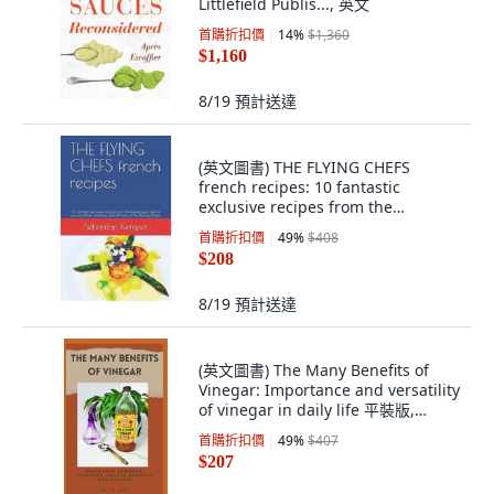
Littlefield Publis..., 英文
首購折扣價
14
%
$1,360
$1,160
8/19
預計送達
(英文圖書) THE FLYING CHEFS
french recipes: 10 fantastic
exclusive recipes from the
honeymoon chef of pr... 平裝版,
首購折扣價
49
%
$408
Independently Published, 英文
$208
8/19
預計送達
(英文圖書) The Many Benefits of
Vinegar: Importance and versatility
of vinegar in daily life 平裝版,
Independently Published, 英文
首購折扣價
49
%
$407
$207