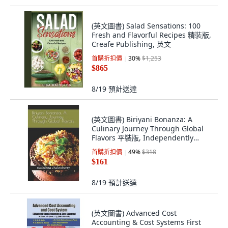
(英文圖書) Salad Sensations: 100
Fresh and Flavorful Recipes 精裝版,
Creafe Publishing, 英文
首購折扣價
30
%
$1,253
$865
8/19
預計送達
(英文圖書) Biriyani Bonanza: A
Culinary Journey Through Global
Flavors 平裝版, Independently
Published, 英文
首購折扣價
49
%
$318
$161
8/19
預計送達
(英文圖書) Advanced Cost
Accounting & Cost Systems First