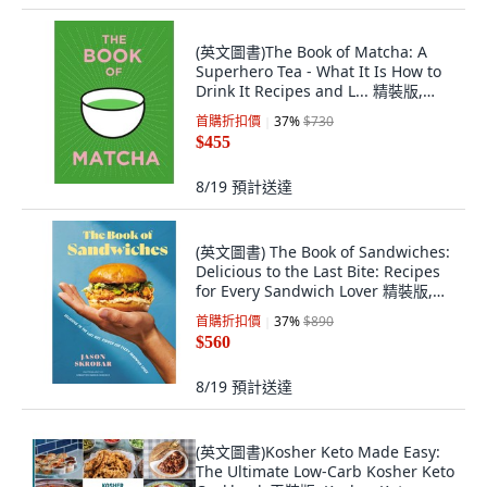
(英文圖書)The Book of Matcha: A
Superhero Tea - What It Is How to
Drink It Recipes and L... 精裝版,
White Lion Publishing, 英文
首購折扣價
37
%
$730
$455
8/19
預計送達
(英文圖書) The Book of Sandwiches:
Delicious to the Last Bite: Recipes
for Every Sandwich Lover 精裝版,
Appetite by Random House, 英文
首購折扣價
37
%
$890
$560
8/19
預計送達
(英文圖書)Kosher Keto Made Easy:
The Ultimate Low-Carb Kosher Keto