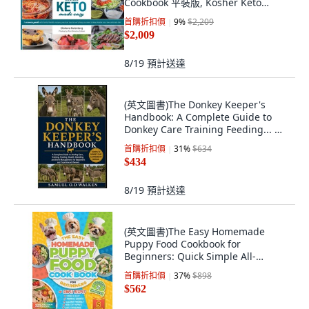
Cookbook 平裝版, Kosher Keto
Made Easy, 英文
首購折扣價
9
%
$2,209
$2,009
8/19
預計送達
(英文圖書)The Donkey Keeper's
Handbook: A Complete Guide to
Donkey Care Training Feeding... 平
裝版, Independently Published, 英
首購折扣價
31
%
$634
文
$434
8/19
預計送達
(英文圖書)The Easy Homemade
Puppy Food Cookbook for
Beginners: Quick Simple All-
Natural ... 平裝版, Charles
首購折扣價
37
%
$898
Shepherd, 英文
$562