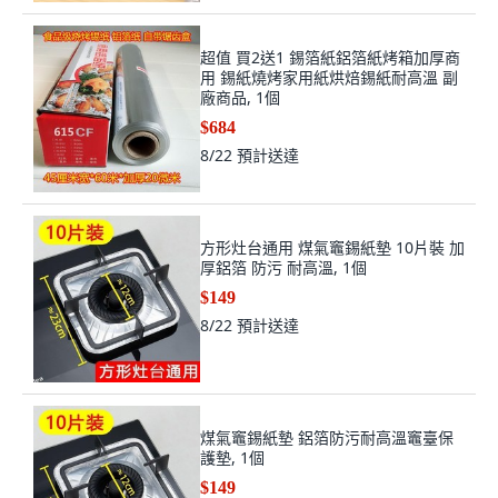
超值 買2送1 錫箔紙鋁箔紙烤箱加厚商
用 錫紙燒烤家用紙烘焙錫紙耐高溫 副
廠商品, 1個
$684
8/22
預計送達
方形灶台通用 煤氣竈錫紙墊 10片裝 加
厚鋁箔 防污 耐高溫, 1個
$149
8/22
預計送達
煤氣竈錫紙墊 鋁箔防污耐高溫竈臺保
護墊, 1個
$149