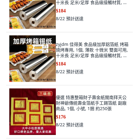
十米長 足米/足厚 食品級接觸材質, 十
米
$184
8/22
預計送達
zyjdm 佳得美 食品級加厚鋁箔紙 烤箱
燒烤專用, 1個, 薄款 十微米 雙面可用,
十米長 足米/足厚 食品級接觸材質, 十
米長
$184
8/22
預計送達
優選 特惠整箱財子壽金紙閩南拜天公
財神爺傳統壽金箔紙手工錫箔紙 副廠
商品, 1個, 小號, 1捆 約250張
$176
8/22
預計送達