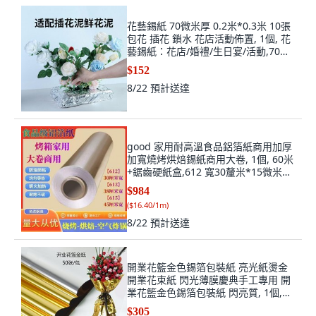
花藝錫紙 70微米厚 0.2米*0.3米 10張
包花 插花 鎖水 花店活動佈置, 1個, 花
藝錫紙：花店/婚禮/生日宴/活動,70微
米厚：0.12米*0.12米 10
$152
8/22
預計送達
good 家用耐高溫食品鋁箔紙商用加厚
加寬燒烤烘焙錫紙商用大卷, 1個, 60米
+鋸齒硬紙盒,612 寬30釐米*15微米厚,
60m
$984
(
$16.40/1m
)
8/22
預計送達
開業花籃金色錫箔包裝紙 亮光紙燙金
開業花束紙 閃光薄膜慶典手工專用 開
業花籃金色錫箔包裝紙 閃亮質, 1個,
70*50CM 小張 50張/包
$305