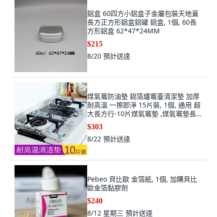
鋁盒 60四方小鋁盒子金屬包裝天地蓋
長方正方形鋁盒鋁罐 鋁盒, 1個, 60長
方形鋁盒 62*47*24MM
$215
8/20
預計送達
煤氣竈防油墊 鋁箔爐竈臺清潔墊 加厚
耐高溫 一擦即淨 15片裝, 1個, 通用 超
大長方行-10片煤氣竈墊 ,煤氣竈墊長
33寬41cm 一擦即淨
$303
8/22
預計送達
Pebeo 貝比歐 金箔紙, 1個, 加購貝比
歐金箔黏膠劑
$240
8/12 星期三
預計送達