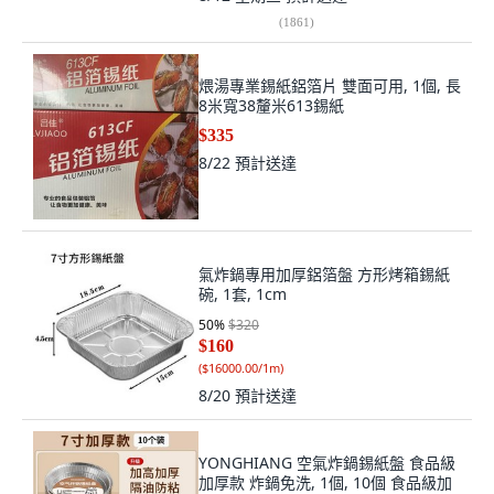
(
1861
)
煨湯專業錫紙鋁箔片 雙面可用, 1個, 長
8米寬38釐米613錫紙
$335
8/22
預計送達
氣炸鍋專用加厚鋁箔盤 方形烤箱錫紙
碗, 1套, 1cm
50
%
$320
$160
(
$16000.00/1m
)
8/20
預計送達
YONGHIANG 空氣炸鍋錫紙盤 食品級
加厚款 炸鍋免洗, 1個, 10個 食品級加