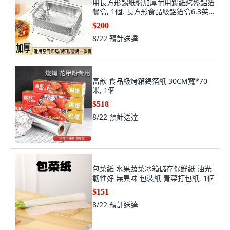
用長方形錫紙盤加厚耐用錫紙烤盤鋁箔
餐盒, 1個, 長方形食品級鋁箔盒6.3英
寸 長14.6,30只
$200
8/22
預計送達
富歆 食品級烤箱錫箔紙 30CM寬*70
米, 1個
$518
8/22
預計送達
包菜紙 水果蔬菜冰箱儲存保鮮紙 油光
韌性好 無異味 包裝紙 青菜打包紙, 1個
$151
8/22
預計送達