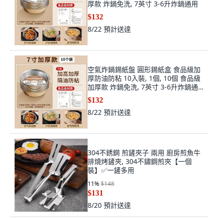
厚款 炸鍋免洗, 7英寸 3-6升炸鍋通用
$132
8/22
預計送達
空氣炸鍋錫紙盤 圓形錫紙盒 食品級加
厚防油防粘 10入裝, 1個, 10個 食品級
加厚款 炸鍋免洗, 7英寸 3-6升炸鍋通
用
$132
8/22
預計送達
304不銹鋼 煎鏟夾子 兩用 廚房煎魚牛
排燒烤鏟夾, 304不鏽鋼煎夾【一個
裝】✅一鏟多用
11
%
$148
$131
8/20
預計送達