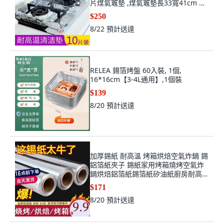
片煤氣竈墊 ,煤氣竈墊長33寬41cm 一
擦即淨
$250
8/22
預計送達
RELEA 錫箔烤盤 60入裝, 1個,
16*16cm【3-4L通用】,1個裝
$139
8/20
預計送達
加厚錫紙 耐高溫 烤箱烘焙空氣炸鍋 錫
鋁箔紙夾子 錫紙家用烤箱燒烤空氣炸
鍋烘焙鋁箔紙錫箔紙矽油紙廚房耐高溫
烘培, 1個, 加厚【20微米】寬度【30釐
$171
米】雙面可用,【3米（一張裝）】
8/20
預計送達