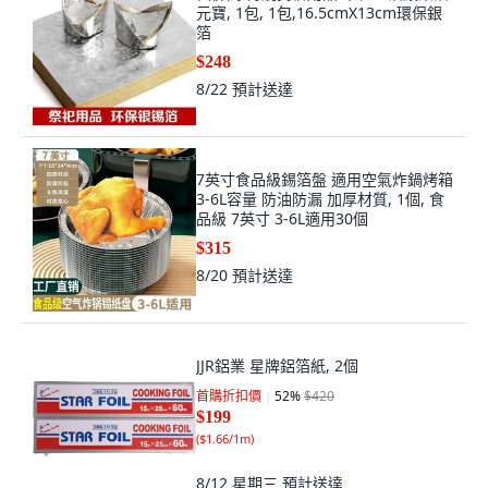
元寶, 1包, 1包,16.5cmX13cm環保銀
箔
$248
8/22
預計送達
7英寸食品級錫箔盤 適用空氣炸鍋烤箱
3-6L容量 防油防漏 加厚材質, 1個, 食
品級 7英寸 3-6L適用30個
$315
8/20
預計送達
JJR鋁業 星牌鋁箔紙, 2個
首購折扣價
52
%
$420
$199
(
$1.66/1m
)
8/12 星期三
預計送達