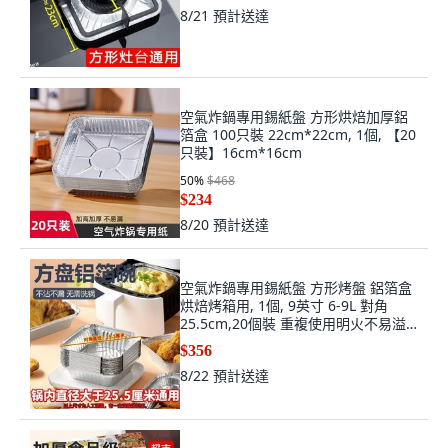
8/21
預計送達
空氣炸鍋專用錫紙盤 方形烘焙加厚鋁
箔盒 100只裝 22cm*22cm, 1個, 【20
只裝】16cm*16cm
50
%
$468
$234
8/20
預計送達
空氣炸鍋專用錫紙盤 方形烤盤 鋁箔盒
烘焙烤箱用, 1個, 9英寸 6-9L 對角
25.5cm,20個裝 重複使用明火不易溢
湯
$356
8/22
預計送達