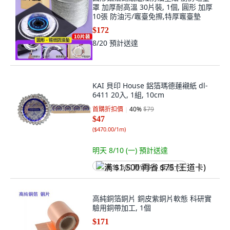
罩 加厚耐高溫 30片裝, 1個, 圓形 加厚
10張 防油污/竈臺免擦,特厚竈臺墊
$172
8/20
預計送達
KAI 貝印 House 鋁箔瑪德蓮襯紙 dl-
6411 20入, 1組, 10cm
首購折扣價
40
%
$79
$47
(
$470.00/1m
)
明天 8/10 (一)
預計送達
满 $1,500 再省 $75 (王道卡)
高純銅箔銅片 銅皮紫銅片軟態 科研實
驗用銅帶加工, 1個
$171