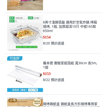
8英寸淺錫箔盤 適用於空氣炸鍋 烤箱
燒烤, 1個, 加厚超深10只 中號165款
650ml
$154
8/20
預計送達
羅本德 實驗室鋁箔紙 寬30cm 長5m,
1個
$153
8/22
預計送達
燒烤錫紙盒 錫紙盒長方形燒烤專用家