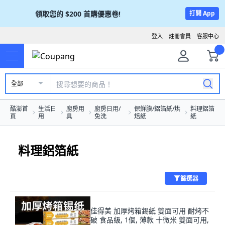
領取您的
$200
首購優惠卷!
打開 App
登入
註冊會員
客服中心
全部
酷澎首
生活日
廚房用
廚房日用/
保鮮膜/鋁箔紙/烘
料理鋁箔
頁
用
具
免洗
焙紙
紙
料理鋁箔紙
篩選器
佳得美 加厚烤箱錫紙 雙面可用 耐烤不
破 食品級, 1個, 薄款 十微米 雙面可用,