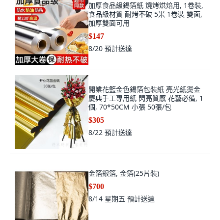
加厚食品級錫箔紙 燒烤烘焙用, 1卷裝,
食品級材質 耐烤不破 5米 1卷裝 雙面,
加厚雙面可用
$147
8/20
預計送達
開業花籃金色錫箔包裝紙 亮光紙燙金
慶典手工專用紙 閃亮質感 花藝必備, 1
個, 70*50CM 小張 50張/包
$305
8/22
預計送達
金箔銀箔, 金箔(25片裝)
$700
8/14 星期五
預計送達