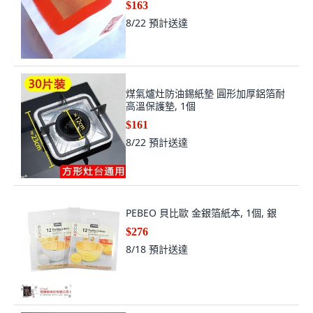
$163
8/22
預計送達
煤氣爐灶防油錫紙墊 圓形加厚鋁箔耐
高溫保護墊, 1個
$161
8/22
預計送達
PEBEO 貝比歐 金銀箔紙本, 1個, 銀
$276
8/18
預計送達