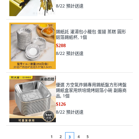
8/22
預計送達
錫紙託 灌湯包小籠包 蛋撻 蒸糕 圓形
鋁箔錫紙杯, 1個
$208
8/22
預計送達
優選 方空氣炸鍋專用錫紙盤方形烤盤
錫紙盒家用烘培燒烤鋁箔小碗 副廠商
品, 1個
$126
8/22
預計送達
1
2
4
5
3