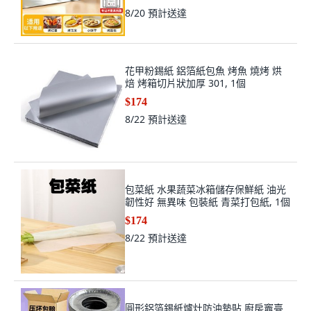
8/20
預計送達
花甲粉錫紙 鋁箔紙包魚 烤魚 燒烤 烘
焙 烤箱切片狀加厚 301, 1個
$174
8/22
預計送達
包菜紙 水果蔬菜冰箱儲存保鮮紙 油光
韌性好 無異味 包裝紙 青菜打包紙, 1個
$174
8/22
預計送達
圓形鋁箔錫紙爐灶防油墊貼 廚房竈臺