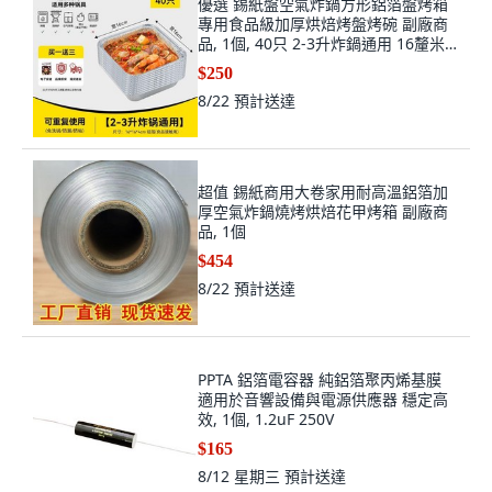
優選 錫紙盤空氣炸鍋方形鋁箔盤烤箱
專用食品級加厚烘焙烤盤烤碗 副廠商
品, 1個, 40只 2-3升炸鍋通用 16釐米
小號
$250
8/22
預計送達
超值 錫紙商用大卷家用耐高溫鋁箔加
厚空氣炸鍋燒烤烘焙花甲烤箱 副廠商
品, 1個
$454
8/22
預計送達
PPTA 鋁箔電容器 純鋁箔聚丙烯基膜
適用於音響設備與電源供應器 穩定高
效, 1個, 1.2uF 250V
$165
8/12 星期三
預計送達