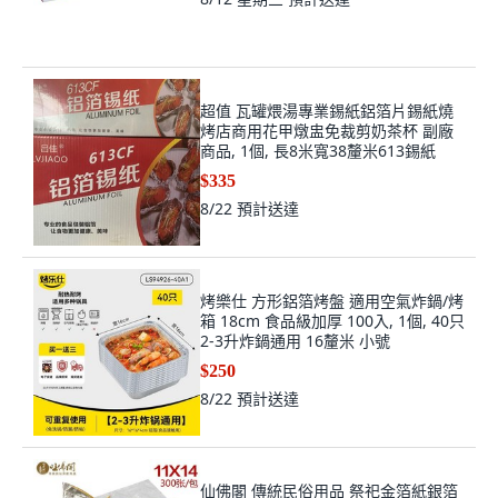
超值 瓦罐煨湯專業錫紙鋁箔片錫紙燒
烤店商用花甲燉盅免裁剪奶茶杯 副廠
商品, 1個, 長8米寬38釐米613錫紙
$335
8/22
預計送達
烤樂仕 方形鋁箔烤盤 適用空氣炸鍋/烤
箱 18cm 食品級加厚 100入, 1個, 40只
2-3升炸鍋通用 16釐米 小號
$250
8/22
預計送達
仙佛閣 傳統民俗用品 祭祀金箔紙銀箔