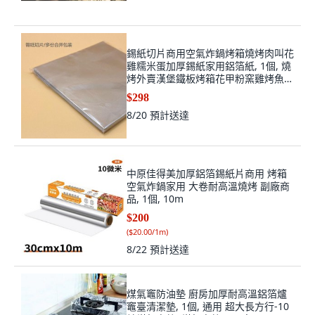
錫紙切片商用空氣炸鍋烤箱燒烤肉叫花
雞糯米蛋加厚錫紙家用鋁箔紙, 1個, 燒
烤外賣漢堡鐵板烤箱花甲粉窯雞烤魚空
氣,15cm*15cm/20微米厚um 10
$298
8/20
預計送達
中原佳得美加厚鋁箔錫紙片商用 烤箱
空氣炸鍋家用 大卷耐高溫燒烤 副廠商
品, 1個, 10m
$200
(
$20.00/1m
)
8/22
預計送達
煤氣竈防油墊 廚房加厚耐高溫鋁箔爐
竈臺清潔墊, 1個, 通用 超大長方行-10