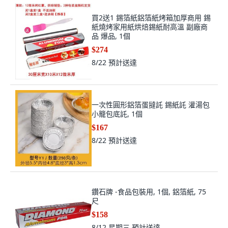
買2送1 錫箔紙鋁箔紙烤箱加厚商用 錫
紙燒烤家用紙烘焙錫紙耐高溫 副廠商
品 爆品, 1個
$274
8/22
預計送達
一次性圓形鋁箔蛋撻託 錫紙託 灌湯包
小籠包底託, 1個
$167
8/22
預計送達
鑽石牌 -食品包裝用, 1個, 鋁箔紙, 75
尺
$158
8/12 星期三
預計送達